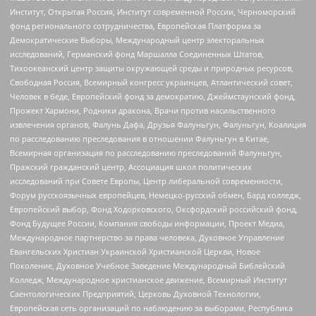
Институт, Открытая Россия, Институт современной России, Черноморский
фонд регионального сотрудничества, Европейская Платформа за
Демократические Выборы, Международный центр электоральных
исследований, Германский фонд Маршалла Соединенных Штатов,
Тихоокеанский центр защиты окружающей среды и природных ресурсов,
Свободная Россия, Всемирный конгресс украинцев, Атлантический совет,
Человек в беде, Европейский фонд за демократию, Джеймстаунский фонд,
Прожект Хармони, Родники дракона, Врачи против насильственного
извлечения органов, Фалунь Дафа, Друзья Фалуньгун, Фалуньгун, Коалиция
по расследованию преследования в отношении Фалуньгун в Китае,
Всемирная организация по расследованию преследований Фалуньгун,
Пражский гражданский центр, Ассоциация школ политических
исследований при Совете Европы, Центр либеральной современности,
Форум русскоязычных европейцев, Немецко-русский обмен, Бард колледж,
Европейский выбор, Фонд Ходорковского, Оксфордский российский фонд,
Фонд Будущее России, Компания свободы информации, Проект Медиа,
Международное партнерство за права человека, Духовное Управление
Евангельских Христиан Украинской Христианской Церкви, Новое
Поколение, Духовное Учебное Заведение Международный Библейский
Колледж, Международное христианское движение, Всемирный Институт
Саентологических Предприятий, Церковь Духовной Технологии,
Европейская сеть организаций по наблюдению за выборами, Республика