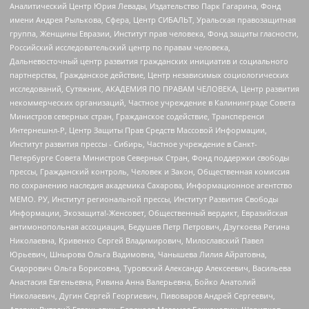
Аналитический Центр Юрия Левады, Издательство Парк Гагарина, Фонд
имени Андрея Рылькова, Сфера, Центр СИБАЛЬТ, Уральская правозащитная
группа, Женщины Евразии, Институт прав человека, Фонд защиты гласности,
Российский исследовательский центр по правам человека,
Дальневосточный центр развития гражданских инициатив и социального
партнерства, Гражданское действие, Центр независимых социологических
исследований, Сутяжник, АКАДЕМИЯ ПО ПРАВАМ ЧЕЛОВЕКА, Центр развития
некоммерческих организаций, Частное учреждение в Калининграде Совета
Министров северных стран, Гражданское содействие, Трансперенси
Интернешнл-Р, Центр Защиты Прав Средств Массовой Информации,
Институт развития прессы - Сибирь, Частное учреждение в Санкт-
Петербурге Совета Министров Северных Стран, Фонд поддержки свободы
прессы, Гражданский контроль, Человек и Закон, Общественная комиссия
по сохранению наследия академика Сахарова, Информационное агентство
МЕМО. РУ, Институт региональной прессы, Институт Развития Свободы
Информации, Экозащита!-Женсовет, Общественный вердикт, Евразийская
антимонопольная ассоциация, Бедушев Петр Петрович, Дзугкоева Регина
Николаевна, Кривенко Сергей Владимирович, Милославский Павел
Юрьевич, Шнырова Ольга Вадимовна, Чанышева Лилия Айратовна,
Сидорович Ольга Борисовна, Туровский Александр Алексеевич, Васильева
Анастасия Евгеньевна, Ривина Анна Валерьевна, Бойко Анатолий
Николаевич, Дугин Сергей Георгиевич, Пивоваров Андрей Сергеевич,