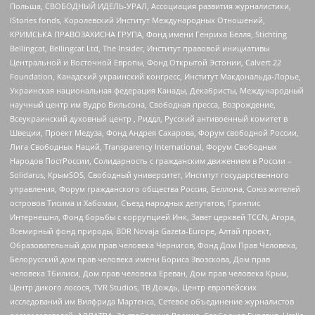
Польша, СВОБОДНЫЙ ИДЕЛЬ-УРАЛ, Ассоциация развития журналистики,
IStories fonds, Королевский Институт Международных Отношений,
КРИМСЬКА ПРАВОЗАХИСНА ГРУПА, Фонд имени Генриха Бёлля, Stichting
Bellingcat, Bellingcat Ltd, The Insider, Институт правовой инициативы
Центральной и Восточной Европы, Фонд Открытой Эстонии, Calvert 22
Foundation, Канадский украинский конгресс, Институт Макдональда-Лорье,
Украинская национальная федерация Канады, Декабристы, Международный
научный центр им Вудро Вильсона, Свободная пресса, Возрождение,
Всеукраинский духовный центр , Риддл, Русский антивоенный комитет в
Швеции, Проект Медуза, Фонд Андрея Сахарова, Форум свободной России,
Лига Свободных Наций, Transparеncy International, Форум Свободных
Народов ПостРоссии, Солидарность с гражданским движением в России –
Solidarus, КрымSOS, Свободный университет, Институт государственного
управления, Форум гражданского общества Россия, Беллона, Союз жителей
островов Тисима и Хабомаи, Съезд народных депутатов, Гринпис
Интернешнл, Фонд борьбы с коррупцией Инк, Завет церквей TCCN, Агора,
Всемирный фонд природы, BDR Novaja Gazeta-Europe, Алтай проект,
Образовательный дом прав человека Чернигов, Фонд Дом Прав Человека,
Белорусский дом прав человека имени Бориса Звозскова, Дом прав
человека Тбилиси, Дом прав человека Ереван, Дом прав человека Крым,
Центр дикого лосося, TVR Studios, ТВ Дождь, Центр европейских
исследований им Вилфрида Мартенса, Сетевое объединение журналистов