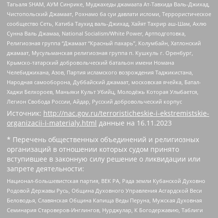
Тагьаля SHAM, АУМ Синрике, Муджахеды джамаата Ат-Тавхида Валь-Джихад,
Чистопольский Джамаат, Рохнамо ба суи давлати исломи, Террористическое
сообщество Сеть, Катиба Таухид валь-Джихад, Хайят Тахрир аш-Шам, Ахлю
Сунна Валь Джамаа, National Socialism/White Power, Артподготовка,
Религиозная группа “Джамаат “Красный пахарь”, Колумбайн, Хатлонский
джамаат, Мусульманская религиозная группа п. Кушкуль г. Оренбург,
Крымско-татарский добровольческий батальон имени Номана
Челебиджихана, Азов, Партия исламского возрождения Таджикистана,
Народная самооборона, Дуббайский джамаат, московская ячейка, Батал-
Хаджи Белхороев, Маньяки Культ Убийц, Молодёжь Которая Улыбается,
Легион Свобода России, Айдар, Русский добровольческий корпус
Источник:
http://nac.gov.ru/terroristicheskie-i-ekstremistskie-
organizacii-i-materialy.html
данные на
16.11.2023
* Перечень общественных объединений и религиозных
организаций в отношении которых судом принято
вступившее в законную силу решение о ликвидации или
запрете деятельности:
Национал-большевистская партия, ВЕК РА, Рада земли Кубанской Духовно
Родовой Державы Русь, Община Духовного Управления Асгардской Веси
Беловодья, Славянская Община Капища Веды Перуна, Мужская Духовная
Семинария Староверов-Инглингов, Нурджулар, К Богодержавию, Таблиги