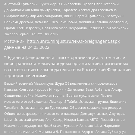
Анатолий Ефимович, Сухих Дарья Николаевна, Орлов Олег Петрович,
Добровольская Анна Дмитриевна, Королева Александра Евгеньевна,
Смирнов Владимир Александрович, Вицин Сергей Ефимович, Золотухин
Борис Андреевич, Левинсон Лев Семенович, Локшина Татьяна Иосифовна,
Орлов Олег Петрович, Полякова Мара Федоровна, Резник Генри Маркович,
Захаров Герман Константинович
Источник:
http://unro.minjust.ru/NKOForeignAgent.aspx
данные на
24.03.2022
* Единый федеральный список организаций, в том числе
иностранных и международных организаций, признанных
в соответствии с законодательством Российской Федерации
террористическими:
Высший военный Маджлисуль Шура Объединенных сил моджахедов
Кавказа, Конгресс народов Ичкерии и Дагестана, База, Асбат аль-Ансар,
Священная война, Исламская группа, Братья-мусульмане, Партия
исламского освобождения, Лашкар-И-Тайба, Исламская группа, Движение
Талибан, Исламская партия Туркестана, Общество социальных реформ,
Общество возрождения исламского наследия, Дом двух святых, Джунд аш-
Шам, Исламский джихад, Аль-Каида, Имарат Кавказ, АБТО, Правый сектор,
Исламское государство, Джабха аль-Нусра ли-Ахль аш-Шам, Народное
ополчение имени К. Минина и Д. Пожарского, Аджр от Аллаха Субхану уа