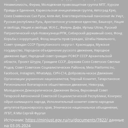
Независимость, Фирма, Молодежная правозащитная группа МПГ, Курсом
Правды и Единения, Каракольская инициативная группа, Автоград Крю,
Союз Славянских Сил Руси, Алля-Аят, Благотворительный пансионат Ак Умут,
Русская республика Русь, Арестантское уголовное единство, Башкорт, Нация
и свобода, Нация и свобода, W.H.С., Фалунь Дафа, Иртыш Ultras, Русский
Патриотический клуб-Новокузнецк/РПК, Сибирский державный союз, Фонд
борьбы с коррупцией, Фонд защиты прав граждан, Штабы Навального,
Совет граждан СССР Прикубанского округа г. Краснодара, Мужское
государство, Народное объединение русского движения, Народное
движение Адат, Народный совет граждан РСФСР СССР Архангельской
области, Проект Штурм, Граждане СССР, Держава Союз Советских Светлых
Родов, Совет Советских Социалистических Районов, Meta Platforms Inc,
Facebook, Instagram, WhatsApp, СИЧ-С14, Добровольческое Движение
Организации украинских националистов, Черный Комитет, Татарстанское
Региональное Всетатарское общественное движение, Невоград,
Молодежное Демократическое Движение Весна, Верховный Совет
Татарской Автономной Советской Социалистической Республики, Конгресс
ойрат-калмыцкого народа, Исполнительный комитет совета народных
депутатов Красноярского края, Этническое национальное объединение,
ЛГБТ, Я.МЫ Сергей Фургал
Источник:
https://minjust.gov.ru/ru/documents/7822/
данные
на
03.05.2024