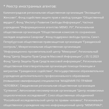
* Реестр иностранных агентов:
Калининградская региональная общественная организация "Экозащита!-Женсовет", Фонд содействия защите прав и свобод граждан "Общественный вердикт", Фонд "Институт Развития Свободы Информации", Частное учреждение "Информационное агентство МЕМО. РУ", Региональная общественная организация "Общественная комиссия по сохранению наследия академика Сахарова", Фонд поддержки свободы прессы, Санкт-Петербургская общественная правозащитная организация "Гражданский контроль", Межрегиональная общественная организация "Информационно-просветительский центр "Мемориал", Региональный Фонд "Центр Защиты Прав Средств Массовой Информации", с 05.12.2023 Фонд "Центр Защиты Прав Средств массовой информации", Региональная общественная благотворительная организация помощи беженцам и мигрантам "Гражданское содействие", Негосударственное образовательное учреждение дополнительного профессионального образования (повышение квалификации) специалистов "АКАДЕМИЯ ПО ПРАВАМ ЧЕЛОВЕКА", Свердловская региональная общественная организация "Сутяжник", Автономная некоммерческая организация "Центр независимых социологических исследований", Союз общественных объединений "Российский исследовательский центр по правам человека", Региональное общественное учреждение научно-информационный центр "МЕМОРИАЛ", Некоммерческая организация "Фонд защиты гласности", Автономная некоммерческая организация "Институт прав человека", Городская общественная организация "Екатеринбургское общество "МЕМОРИАЛ", Городская общественная организация "Рязанское историко-просветительское и правозащитное общество "Мемориал" (Рязанский Мемориал), Челябинский региональный орган общественной самодеятельности – женское общественное объединение "Женщины Евразии", Челябинский региональный орган общественной самодеятельности "Уральская правозащитная группа", Фонд содействия защите здоровья и социальной справедливости имени Андрея Рылькова, Автономная Некоммерческая Организация "Аналитический Центр Юрия Левады", Автономная некоммерческая организация социальной поддержки населения "Проект Апрель", Региональная общественная организация помощи женщинам и детям, находящимся в кризисной ситуации "Информационно-методический центр "Анна", Фонд содействия развитию массовых коммуникаций и правовому просвещению "Так-так-Так", Фонд содействия устойчивому развитию "Серебряная тайга", Свердловский региональный общественный фонд социальных проектов "Новое время", "Idel.Реалии", Кавказ.Реалии, Крым.Реалии, Телеканал Настоящее Время, Татаро-башкирская служба Радио Свобода (Azatliq Radiosi), Радио Свободная Европа/Радио Свобода (PCE/PC), "Сибирь.Реалии", "Фактограф", Благотворительный фонд помощи осужденным и их семьям, Автономная некоммерческая организация "Институт глобализации и социальных движений", Фонд "В защиту прав заключенных", Частное учреждение "Центр поддержки и содействия развитию средств массовой информации", Пензенский региональный общественный благотворительный фонд "Гражданский союз", "Север.Реалии", Некоммерческая организация Фонд "Правовая инициатива", Общество с ограниченной ответственностью "Радио Свободная Европа/Радио Свобода", Чешское информационное агентство "MEDIUM-ORIENT", Красноярская региональная общественная организация "Мы против СПИДа", Камалягин Денис Николаевич, Маркелов Сергей Евгеньевич, Пономарев Лев Александрович, Савицкая Людмила Алексеевна, Автономная некоммерческая организация "Центр по работе с проблемой насилия "НАСИЛИЮ.НЕТ", Межрегиональный профессиональный союз работников здравоохранения "Альянс врачей", Юридическое лицо, зарегистрированное в Латвийской Республике, SIA "Medusa Project" (регистрационный номер 40103797863, дата регистрации 10.06.2014), Некоммерческая организация "Фонд по борьбе с коррупцией", Автономная некоммерческая организация "Институт права и публичной политики", Баданин Роман Сергеевич, Гликин Максим Александрович, Железнова Мария Михайловна, Лукьянова Юлия Сергеевна, Маетная Елизавета Витальевна, Маняхин Петр Борисович, Чуракова Ольга Владимировна, Ярош Юлия Петровна, Юридическое лицо "The Insider SIA", зарегистрированное в Риге, Латвийская Республика (дата регистрации 26.06.2015), являющееся администратором доменного имени интернет-издания "The Insider SIA", https://theins.ru, Постернак Алексей Евгеньевич, Рубин Михаил Аркадьевич, Анин Роман Александрович, Юридическое лицо Istories fonds, зарегистрированное в Латвийской Республике (регистрационный номер 50008295751, дата регистрации 24.02.2020), Великовский Дмитрий Александрович, Долинина Ирина Николаевна, Мароховская Алеся Алексеевна, Шлейнов Роман Юрьевич, Шмагун Олеся Валентиновна, Общество с ограниченной ответственностью "Альтаир 2021", Общество с ограниченной ответственностью "Вега 2021", Общество с ограниченной ответственностью "Главный редактор 2021", Общество с ограниченной ответственностью "Ромашки монолит", Важенков Артем Валерьевич, Ивановская областная общественная организация "Центр гендерных исследований", Гурман Юрий Альбертович, Медиапроект "ОВД-Инфо", Егоров Владимир Владимирович, Жилинский Владимир Александрович, Общество с ограниченной ответственностью "ЗП", Иванова София Юрьевна, Карезина Инна Павловна, Кильтау Екатерина Викторовна, Петров Алексей Викторович, Пискунов Сергей Евгеньевич, Смирнов Сергей Сергеевич, Тихонов Михаил Сергеевич, Общество с ограниченной ответственностью "ЖУРНАЛИСТ-ИНОСТРАННЫЙ АГЕНТ", Арапова Галина Юрьевна, Вольтская Татьяна Анатольевна, Американская компания "Mason G.E.S. Anonymous Foundation" (США), являющаяся владельцем интернет-издания https://mnews.world/, Компания "Stichting Bellingcat", зарегистрированная в Нидерландах (дата регистрации 11.07.2018), Захаров Андрей Вячеславович, Клепиковская Екатерина Дмитриевна, Общество с ограниченной ответственностью "МЕМО", Перл Роман Александрович, Симонов Евгений Алексеевич, Соловьева Елена Анатольевна, Сотников Даниил Владимирович, Сурначева Елизавета Дмитриевна, Автономная некоммерческая организация по защите прав человека и информированию населения "Якутия – Наше Мнение", Общество с ограниченной ответственностью "Москоу диджитал медиа", с 26.01.2023 Общество с ограниченной ответственностью "Чайка Белые сады", Ветошкина Валерия Валерьевна, Заговора Максим Александрович, Межрегиональное общественное движение "Российская ЛГБТ - сеть", Оленичев Максим Владимирович, Павлов Иван Юрьевич, Скворцова Елена Сергеевна, Общество с ограниченной ответственностью "Как бы инагент", Кочетков Игорь Викторович, Общество с ограниченной ответственностью "Честные выборы", Еланчик Олег Александрович, Общество с ограниченной ответственностью "Нобелевский призыв", Гималова Регина Эмилевна, Григорьев Андрей Валерьевич, Григорьева Алина Александровна, Ассоциация по содействию защите прав призывников, альтернативнослужащих и военнослужащих "Правозащитная группа "Гражданин.Армия.Право", Хисамова Регина Фаритовна, Автономная некоммерческая организация по реализации социально-правовых программ "Лилит", Дальневосточное общественное движение "Маяк", Санкт-Петербургская ЛГБТ-инициативная группа "Выход", Инициативная группа ЛГБТ+ "Реверс", Алексеев Андрей Викторович, Бекбулатова Таисия Львовна, Беляев Иван Михайлович, Владыкина Елена Сергеевна, Гельман Марат Александрович, Никульшина Вероника Юрьевна, Толоконникова Надежда Андреевна, Шендерович Виктор Анатольевич, Общество с ограниченной ответственностью "Данное сообщение", Общество с ограниченной ответственностью Издательский дом "Новая глава", Айнбиндер Александра Александровна, Московский комьюнити-центр для ЛГБТ+инициатив, Благотворительный фонд развития филантропии, Deutsche Welle (Германия, Kurt-Schumacher-Strasse 3, 53113 Bonn), Борзунова Мария Михайловна, Воробьев Виктор Викторович, Голубева Анна Львовна, Константинова Алла Михайловна, Малкова Ирина Владимировна, Мурадов Мурад Абдулгалимович, Осетинская Елизавета Николаевна, Понасенков Евгений Николаевич, Ганапольский Матвей Юрьевич, Киселев Евгений Алексеевич, Борухович Ирина Григорьевна, Дремин Иван Тимофеевич, Дубровский Дмитрий Викторович, Красноярская региональная общественная организация поддержки и развития альтернативных образовательных технологий и межкультурных коммуникаций "ИНТЕРРА", Маяковская Екатерина Алексеевна, Фейгин Марк Захарович, Филимонов Андрей Викторович, Дзугкоева Регина Николаевна, Доброхотов Роман Александрович, Дудь Юрий Александрович, Елкин Сергей Владимирович, Кругликов Кирилл Игоревич, Сабунаева Мария Леонидовна, Семенов Алексей Владимирович, Шаинян Карен Багратович, Шульман Екатерина Михайловна, Асафьев Артур Валерьевич, Вахштайн Виктор Семенович, Венедиктов Алексей Алексеевич, Лушникова Екатерина Евгеньевна, Волков Леонид Михайлович, Невзоров Александр Глебович, Пархоменко Сергей Борисович, Сироткин Ярослав Николаевич, Кара-Мурза Владимир Владимирович, Баранова Наталья Владимировна, Гозман Леонид Яковлевич, Кагарлицкий Борис Юльевич, Климарев Михаил Валерьевич, Милов Владимир Станиславович, Автономная некоммерческая организация Краснодарский центр современного искусства "Типография", Моргенштерн Алишер Тагирович, Соболь Любовь Эдуардовна, Общество с ограниченной ответственностью "ЛИЗА НОРМ", Каспаров Гарри Кимович, Ходорковский Михаил Борисович, Общество с ограниченной ответственностью "Апрельские тезисы", Данилович Ирина Брониславовна, Кашин Олег Владимирович, Петров Николай Владимирович, Пивоваров Алексей Владимирович, Соколов Михаил Владимирович, Цветкова Юлия Владимировна, Чичваркин Евгений Александрович, Комитет против пыток/Команда против пыток, Общество с ограниченной ответственностью "Первый научный", Общество с ограниченной ответственностью "Вертолет и ко", Белоцерковская Вероника Борисовна, Кац Максим Евгеньевич, Лазарева Татьяна Юрьевна, Шаведдинов Руслан Табризович, Яшин Илья Валерьевич, Общество с ограниченной ответственностью "Иноагент ААВ", Алешковский Дмитрий Петрович, Альбац Евгения Марковна, Быков Дмитрий Львович, Галямина Юлия Евгеньевна, Лойко Сергей Леонидович, Мартынов Кирилл Константинович, Медведев Сергей Александрович, Крашенинников Федор Геннадиевич, Гордеева Катерина Вл