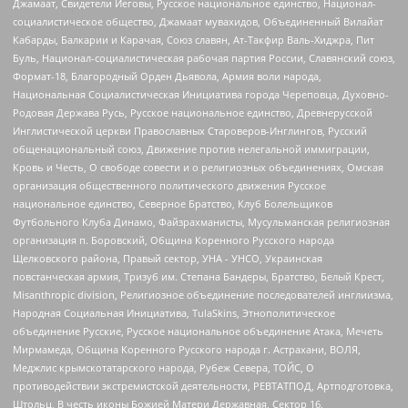
Джамаат, Свидетели Иеговы, Русское национальное единство, Национал-
социалистическое общество, Джамаат мувахидов, Объединенный Вилайат
Кабарды, Балкарии и Карачая, Союз славян, Ат-Такфир Валь-Хиджра, Пит
Буль, Национал-социалистическая рабочая партия России, Славянский союз,
Формат-18, Благородный Орден Дьявола, Армия воли народа,
Национальная Социалистическая Инициатива города Череповца, Духовно-
Родовая Держава Русь, Русское национальное единство, Древнерусской
Инглистической церкви Православных Староверов-Инглингов, Русский
общенациональный союз, Движение против нелегальной иммиграции,
Кровь и Честь, О свободе совести и о религиозных объединениях, Омская
организация общественного политического движения Русское
национальное единство, Северное Братство, Клуб Болельщиков
Футбольного Клуба Динамо, Файзрахманисты, Мусульманская религиозная
организация п. Боровский, Община Коренного Русского народа
Щелковского района, Правый сектор, УНА - УНСО, Украинская
повстанческая армия, Тризуб им. Степана Бандеры, Братство, Белый Крест,
Misanthropic division, Религиозное объединение последователей инглиизма,
Народная Социальная Инициатива, TulaSkins, Этнополитическое
объединение Русские, Русское национальное объединение Атака, Мечеть
Мирмамеда, Община Коренного Русского народа г. Астрахани, ВОЛЯ,
Меджлис крымскотатарского народа, Рубеж Севера, ТОЙС, О
противодействии экстремистской деятельности, РЕВТАТПОД, Артподготовка,
Штольц, В честь иконы Божией Матери Державная, Сектор 16,