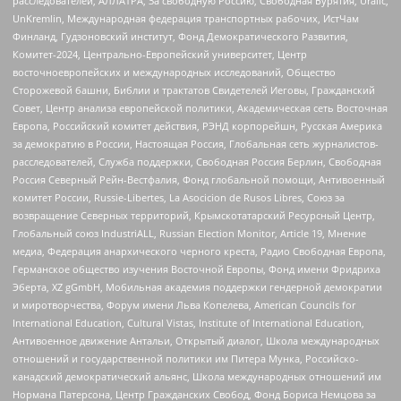
расследователей, АЛЛАТРА, За свободную Россию, Свободная Бурятия, Uralic,
UnKremlin, Международная федерация транспортных рабочих, ИстЧам
Финланд, Гудзоновский институт, Фонд Демократического Развития,
Комитет-2024, Центрально-Европейский университет, Центр
восточноевропейских и международных исследований, Общество
Сторожевой башни, Библии и трактатов Свидетелей Иеговы, Гражданский
Совет, Центр анализа европейской политики, Академическая сеть Восточная
Европа, Российский комитет действия, РЭНД корпорейшн, Русская Америка
за демократию в России, Настоящая Россия, Глобальная сеть журналистов-
расследователей, Служба поддержки, Свободная Россия Берлин, Свободная
Россия Северный Рейн-Вестфалия, Фонд глобальной помощи, Антивоенный
комитет России, Russie-Libertes, La Asocicion de Rusos Libres, Союз за
возвращение Северных территорий, Крымскотатарский Ресурсный Центр,
Глобальный союз IndustriALL, Russian Election Monitor, Article 19, Мнение
медиа, Федерация анархического черного креста, Радио Свободная Европа,
Германское общество изучения Восточной Европы, Фонд имени Фридриха
Эберта, XZ gGmbH, Мобильная академия поддержки гендерной демократии
и миротворчества, Форум имени Льва Копелева, American Councils for
International Education, Cultural Vistas, Institute of International Education,
Антивоенное движение Антальи, Открытый диалог, Школа международных
отношений и государственной политики им Питера Мунка, Российско-
канадский демократический альянс, Школа международных отношений им
Нормана Патерсона, Центр Гражданских Свобод, Фонд Бориса Немцова за