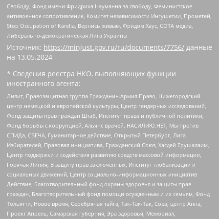
Свободу, Фонд имени Фридриха Науманна за свободу, Феминистское
антивоенное сопротивление, Комитет независимости Ингушетии, Прометей,
Stop Occupation of Karelia, Вернись живым, Фридом Хаус, СОТА медиа,
Либерально-демократическая Лига Украины
Источник:
https://minjust.gov.ru/ru/documents/7756/
данные
на
13.05.2024
* Сведения реестра НКО, выполняющих функции
иностранного агента:
Лилит, Правозащитная группа Гражданин.Армия.Право, Нижегородский
центр немецкой и европейской культуры, Центр гендерных исследований,
Фонд защиты прав граждан Штаб, Институт права и публичной политики,
Фонд борьбы с коррупцией, Альянс врачей, НАСИЛИЮ.НЕТ, Мы против
СПИДа, СВЕЧА, Гуманитарное действие, Открытый Петербург, Лига
Избирателей, Правовая инициатива, Гражданский Союз, Хасдей Ерушалаим,
Центр поддержки и содействия развитию средств массовой информации,
Горячая Линия, В защиту прав заключенных, Институт глобализации и
социальных движений, Центр социально-информационных инициатив
Действие, Благотворительный фонд охраны здоровья и защиты прав
граждан, Благотворительный фонд помощи осужденным и их семьям, Фонд
Тольятти, Новое время, Серебряная тайга, Так-Так-Так, Сова, центр Анна,
Проект Апрель, Самарская губерния, Эра здоровья, Мемориал,