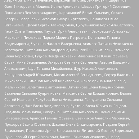
Аверин Виталий Евгеньевич, Барахоев Магомед Бекханович, Шарипков
Олег Викторович, Мошель Ирина Ароновна, Шведов Григорий Сергеевич,
Пономарев Лев Александрович, Каргалицкий Борис Юльевич, Созаев
Валерий Валерьевич, Исламов Тимур Рифгатович, Романова Ольга
Евгеньевна, Щаров Сергей Алексадрович, Цирульников Борис Альбертович,
Гасан Ольга Павловна, Паутов Юрий Анатольевич, Верховский Александр
Маркович, Пислакова-Паркер Марина Петровна, Кочеткова Татьяна
Владимировна, Чуркина Наталья Валерьевна, Акимова Татьяна Николаевна,
Золотарева Екатерина Александровна, Рачинский Ян Збигневич, Жемкова
Елена Борисовна, Гудков Лев Дмитриевич, Илларионова Юлия Юрьевна,
Саранг Анна Васильевна, Захарова Светлана Сергеевна, Аверин Владимир
Анатольевич, Щур Татьяна Михайловна, Щур Николай Алексеевич,
Блинушов Андрей Юрьевич, Мосин Алексей Геннадьевич, Гефтер Валентин
Михайлович, Симонов Алексей Кириллович, Флиге Ирина Анатольевна,
Мельникова Валентина Дмитриевна, Вититинова Елена Владимировна,
Баженова Светлана Куприяновна, Максимов Сергей Владимирович, Беляев
Сергей Иванович, Голубева Елена Николаевна, Ганнушкина Светлана
Алексеевна, Закс Елена Владимировна, Буртина Елена Юрьевна, Гендель
Людмила Залмановна, Кокорина Екатерина Алексеевна, Шуманов Илья
Вячеславович, Арапова Галина Юрьевна, Свечников Анатолий Мариевич,
Прохоров Вадим Юрьевич, Шахова Елена Владимировна, Подузов Сергей
Васильевич, Протасова Ирина Вячеславовна, Литинский Леонид Борисович,
Лукашевский Сергей Маркович, Бахмин Вячеслав Иванович, Шабад