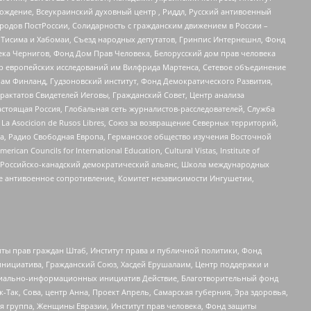
ждение, Всеукраинский духовный центр , Риддл, Русский антивоенный
ародов ПостРоссии, Солидарность с гражданским движением в России –
в Тисима и Хабомаи, Съезд народных депутатов, Гринпис Интернешнл, Фонд
ека Чернигов, Фонд Дом Прав Человека, Белорусский дом прав человека
нтр европейских исследований им Вилфрида Мартенса, Сетевое объединение
Чам Финланд, Гудзоновский институт, Фонд Демократического Развития,
актатов Свидетелей Иеговы, Гражданский Совет, Центр анализа
астоящая Россия, Глобальная сеть журналистов-расследователей, Служба
a Asocicion de Rusos Libres, Союз за возвращение Северных территорий,
еста, Радио Свободная Европа, Германское общество изучения Восточной
ouncils for International Education, Cultural Vistas, Institute of
, Российско-канадский демократический альянс, Школа международных
е антивоенное сопротивление, Комитет независимости Ингушетии,
ты прав граждан Штаб, Институт права и публичной политики, Фонд
инициатива, Гражданский Союз, Хасдей Ерушалаим, Центр поддержки и
социально-информационных инициатив Действие, Благотворительный фонд
Так, Сова, центр Анна, Проект Апрель, Самарская губерния, Эра здоровья,
я группа, Женщины Евразии, Институт прав человека, Фонд защиты