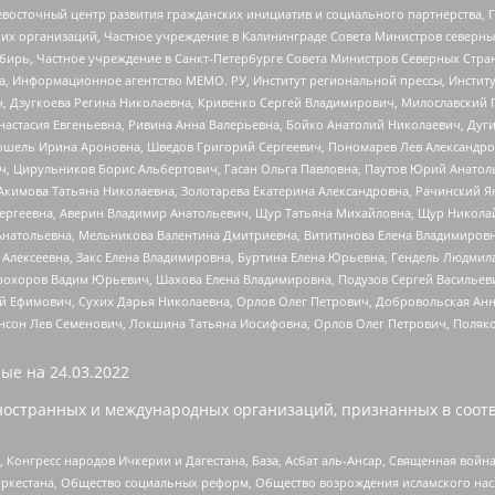
невосточный центр развития гражданских инициатив и социального партнерства, 
 организаций, Частное учреждение в Калининграде Совета Министров северных 
бирь, Частное учреждение в Санкт-Петербурге Совета Министров Северных Стра
а, Информационное агентство МЕМО. РУ, Институт региональной прессы, Инсти
ч, Дзугкоева Регина Николаевна, Кривенко Сергей Владимирович, Милославски
настасия Евгеньевна, Ривина Анна Валерьевна, Бойко Анатолий Николаевич, Дуг
ошель Ирина Ароновна, Шведов Григорий Сергеевич, Пономарев Лев Александро
ч, Цирульников Борис Альбертович, Гасан Ольга Павловна, Паутов Юрий Анато
Акимова Татьяна Николаевна, Золотарева Екатерина Александровна, Рачинский Я
Сергеевна, Аверин Владимир Анатольевич, Щур Татьяна Михайловна, Щур Никола
Анатольевна, Мельникова Валентина Дмитриевна, Вититинова Елена Владимировн
 Алексеевна, Закс Елена Владимировна, Буртина Елена Юрьевна, Гендель Людмил
рохоров Вадим Юрьевич, Шахова Елена Владимировна, Подузов Сергей Васильеви
й Ефимович, Сухих Дарья Николаевна, Орлов Олег Петрович, Добровольская Анн
нсон Лев Семенович, Локшина Татьяна Иосифовна, Орлов Олег Петрович, Поляк
ые на
24.03.2022
ностранных и международных организаций, признанных в соотв
нгресс народов Ичкерии и Дагестана, База, Асбат аль-Ансар, Священная война,
уркестана, Общество социальных реформ, Общество возрождения исламского насл