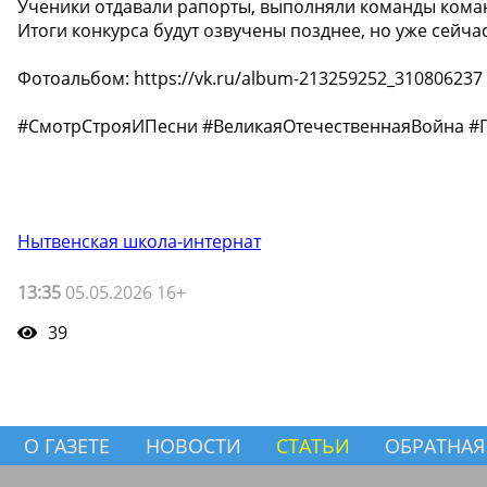
Ученики отдавали рапорты, выполняли команды кома
Итоги конкурса будут озвучены позднее, но уже сейч
Фотоальбом: https://vk.ru/album-213259252_310806237
#СмотрСтрояИПесни #ВеликаяОтечественнаяВойна #
Нытвенская школа-интернат
13:35
05.05.2026 16+
39
О ГАЗЕТЕ
НОВОСТИ
СТАТЬИ
ОБРАТНАЯ