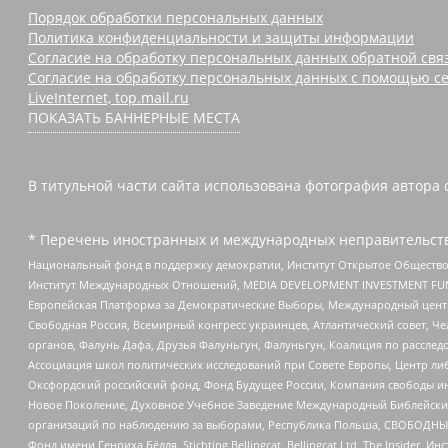
Порядок обработки персональных данных
Политика конфиденциальности и защиты информации
Согласие на обработку персональных данных обратной свя
Согласие на обработку персональных данных с помощью се
LiveInternet, top.mail.ru
ПОКАЗАТЬ БАННЕРНЫЕ МЕСТА
В титульной части сайта использована фотография автора 
* Перечень иностранных и международных неправительств
Национальный фонд в поддержку демократии, Институт Открытое Общество
Институт Международных Отношений, MEDIA DEVELOPMENT INVESTMENT FUND,
Европейская Платформа за Демократические Выборы, Международный цент
Свободная Россия, Всемирный конгресс украинцев, Атлантический совет, Ч
органов, Фалунь Дафа, Друзья Фалуньгун, Фалуньгун, Коалиция по рассле
Ассоциация школ политических исследований при Совете Европы, Центр ли
Оксфордский российский фонд, Фонд Будущее России, Компания свободы ин
Новое Поколение, Духовное Учебное Заведение Международный Библейский
организаций по наблюдению за выборами, Республика Польша, СВОБОДНЫЙ
Фонд имени Генриха Бёлля, Stichting Bellingcat, Bellingcat Ltd, The Inside