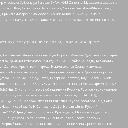
жр от Аллаха Субхану уа Тагьаля SHAM, АУМ Синрике, Муджахеды джамаата
рир аш-Шам, Ахлю Сунна Валь Джамаа, National Socialism/White Power,
рг, Крымско-татарский добровольческий батальон имени Номана
оев, Маньяки Культ Убийц, Молодёжь Которая Улыбается, Легион Свобода
аконную силу решение о ликвидации или запрете
ья, Славянская Община Капища Веды Перуна, Мужская Духовная Семинария
щество, Джамаат мувахидов, Объединенный Вилайат Кабарды, Балкарии и
ден Дьявола, Армия воли народа, Национальная Социалистическая
роверов-Инглингов, Русский общенациональный союз, Движение против
усское национальное единство, Северное Братство, Клуб Болельщиков
а, Правый сектор, УНА - УНСО, Украинская повстанческая армия, Тризуб
 TulaSkins, Этнополитическое объединение Русские, Русское национальное
О противодействии экстремистской деятельности, РЕВТАТПОД,
ы и Единения, Каракольская инициативная группа, Автоград Крю, Союз
 Нация и свобода, W.H.С., Фалунь Дафа, Иртыш Ultras, Русский
ан СССР Прикубанского округа г. Краснодара, Мужское государство,
СССР, Держава Союз Советских Светлых Родов, Совет Советских
в, Черный Комитет, Татарстанское Региональное Всетатарское общественное