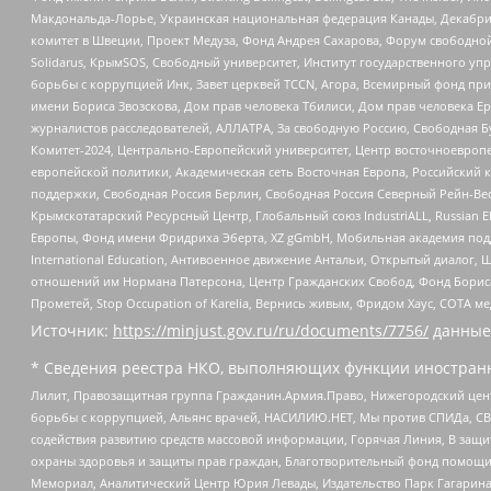
Макдональда-Лорье, Украинская национальная федерация Канады, Декабрис
комитет в Швеции, Проект Медуза, Фонд Андрея Сахарова, Форум свободной 
Solidarus, КрымSOS, Свободный университет, Институт государственного у
борьбы с коррупцией Инк, Завет церквей TCCN, Агора, Всемирный фонд при
имени Бориса Звозскова, Дом прав человека Тбилиси, Дом прав человека Ер
журналистов расследователей, АЛЛАТРА, За свободную Россию, Свободная Б
Комитет-2024, Центрально-Европейский университет, Центр восточноевроп
европейской политики, Академическая сеть Восточная Европа, Российский к
поддержки, Свободная Россия Берлин, Свободная Россия Северный Рейн-Вест
Крымскотатарский Ресурсный Центр, Глобальный союз IndustriALL, Russian E
Европы, Фонд имени Фридриха Эберта, XZ gGmbH, Мобильная академия поддержк
International Education, Антивоенное движение Антальи, Открытый диало
отношений им Нормана Патерсона, Центр Гражданских Свобод, Фонд Бориса
Прометей, Stop Occupation of Karelia, Вернись живым, Фридом Хаус, СОТА 
Источник:
https://minjust.gov.ru/ru/documents/7756/
данные
* Сведения реестра НКО, выполняющих функции иностранн
Лилит, Правозащитная группа Гражданин.Армия.Право, Нижегородский цент
борьбы с коррупцией, Альянс врачей, НАСИЛИЮ.НЕТ, Мы против СПИДа, СВЕ
содействия развитию средств массовой информации, Горячая Линия, В защ
охраны здоровья и защиты прав граждан, Благотворительный фонд помощи ос
Мемориал, Аналитический Центр Юрия Левады, Издательство Парк Гагарина