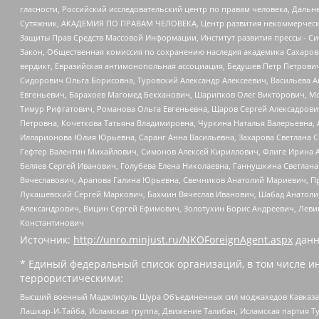
гласности, Российский исследовательский центр по правам человека, Даль
Сутяжник, АКАДЕМИЯ ПО ПРАВАМ ЧЕЛОВЕКА, Центр развития некоммерческих
Защиты Прав Средств Массовой Информации, Институт развития прессы - Си
Закон, Общественная комиссия по сохранению наследия академика Сахаров
вердикт, Евразийская антимонопольная ассоциация, Бедушев Петр Петрови
Сидорович Ольга Борисовна, Туровский Александр Алексеевич, Васильева А
Евгеньевич, Барахоев Магомед Бекханович, Шарипков Олег Викторович, М
Тимур Рифгатович, Романова Ольга Евгеньевна, Щаров Сергей Алексадрови
Петровна, Кочеткова Татьяна Владимировна, Чуркина Наталья Валерьевна, 
Илларионова Юлия Юрьевна, Саранг Анна Васильевна, Захарова Светлана 
Гефтер Валентин Михайлович, Симонов Алексей Кириллович, Флиге Ирина 
Беляев Сергей Иванович, Голубева Елена Николаевна, Ганнушкина Светлана
Вячеславович, Арапова Галина Юрьевна, Свечников Анатолий Мариевич, П
Лукашевский Сергей Маркович, Бахмин Вячеслав Иванович, Шабад Анатоли
Александрович, Вицин Сергей Ефимович, Золотухин Борис Андреевич, Леви
Константинович
Источник:
http://unro.minjust.ru/NKOForeignAgent.aspx
данн
* Единый федеральный список организаций, в том числе и
террористическими:
Высший военный Маджлисуль Шура Объединенных сил моджахедов Кавказа, Ко
Лашкар-И-Тайба, Исламская группа, Движение Талибан, Исламская партия Т