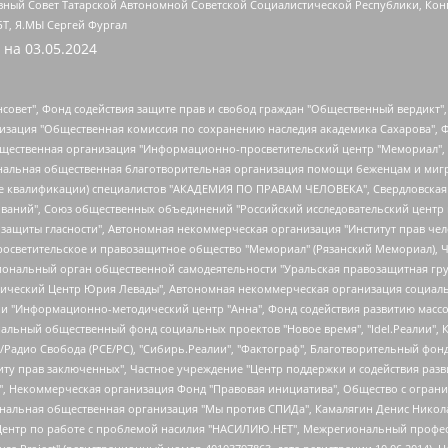
ный Совет Татарской Автономной Советской Социалистической Республики, Кон
БТ, Я.МЫ Сергей Фургал
 на
03.05.2024
мная некоммерческая организация "Центр по работе с проблемой насилия "НАСИЛИЮ.НЕТ", Межрегиональный профессиональный союз работников здравоохранения "Альянс врачей", Юридическое лицо, зарегистрированное в Латвийской Республике, SIA "Medusa Project" (регистрационный номер 40103797863, дата регистрации 10.06.2014), Некоммерческая организация "Фонд по борьбе с коррупцией", Автономная некоммерческая организация "Институт права и публичной политики", Баданин Роман Сергеевич, Гликин Максим Александрович, Железнова Мария Михайловна, Лукьянова Юлия Сергеевна, Маетная Елизавета Витальевна, Маняхин Петр Борисович, Чуракова Ольга Владимировна, Ярош Юлия Петровна, Юридическое лицо "The Insider SIA", зарегистрированное в Риге, Латвийская Республика (дата регистрации 26.06.2015), являющееся администратором доменного имени интернет-издания "The Insider SIA", https://theins.ru, Постернак Алексей Евгеньевич, Рубин Михаил Аркадьевич, Анин Роман Александрович, Юридическое лицо Istories fonds, зарегистрированное в Латвийской Республике (регистрационный номер 50008295751, дата регистрации 24.02.2020), Великовский Дмитрий Александрович, Долинина Ирина Николаевна, Мароховская Алеся Алексеевна, Шлейнов Роман Юрьевич, Шмагун Олеся Валентиновна, Общество с ограниченной ответственностью "Альтаир 2021", Общество с ограниченной ответственностью "Вега 2021", Общество с ограниченной ответственностью "Главный редактор 2021", Общество с ограниченной ответственностью "Ромашки монолит", Важенков Артем Валерьевич, Ивановская областная общественная организация "Центр гендерных исследований", Гурман Юрий Альбертович, Медиапроект "ОВД-Инфо", Егоров Владимир Владимирович, Жилинский Владимир Александрович, Общество с ограниченной ответственностью "ЗП", Иванова София Юрьевна, Карезина Инна Павловна, Кильтау Екатерина Викторовна, Петров Алексей Викторович, Пискунов Сергей Евгеньевич, Смирнов Сергей Сергеевич, Тихонов Михаил Сергеевич, Общество с ограниченной ответственностью "ЖУРНАЛИСТ-ИНОСТРАННЫЙ АГЕНТ", Арапова Галина Юрьевна, Вольтская Татьяна Анатольевна, Американская компания "Mason G.E.S. Anonymous Foundation" (США), являющаяся владельцем интернет-издания https://mnews.world/, Компания "Stichting Bellingcat", зарегистрированная в Нидерландах (дата регистрации 11.07.2018), Захаров Андрей Вячеславович, Клепиковская Екатерина Дмитриевна, Общество с ограниченной ответственностью "МЕМО", Перл Роман Александрович, Симонов Евгений Алексеевич, Соловьева Елена Анатольевна, Сотников Даниил Владимирович, Сурначева Елизавета Дмитриевна, Автономная некоммерческая организация по защите прав человека и информированию населения "Якутия – Наше Мнение", Общество с ограниченной ответственностью "Москоу диджитал медиа", с 26.01.2023 Общество с ограниченной ответственностью "Чайка Белые сады", Ветошкина Валерия Валерьевна, Заговора Максим Александрович, Межрегиональное общественное движение "Российская ЛГБТ - сеть", Оленичев Максим Владимирович, Павлов Иван Юрьевич, Скворцова Елена Сергеевна, Общество с ограниченной ответственностью "Как бы инагент", Кочетков Игорь Викторович, Общество с ограниченной ответственностью "Честные выборы", Еланчик Олег Александрович, Общество с ограниченной ответственностью "Нобелевский призыв", Гималова Регина Эмилевна, Григорьев Андрей Валерьевич, Григорьева Алина Александровна, Ассоциация по содействию защите прав призывников, альтернативнослужащих и военнослужащих "Правозащитная группа "Гражданин.Армия.Право", Хисамова Регина Фаритовна, Автономная некоммерческая организация по реализации социально-правовых программ "Лилит", Дальн