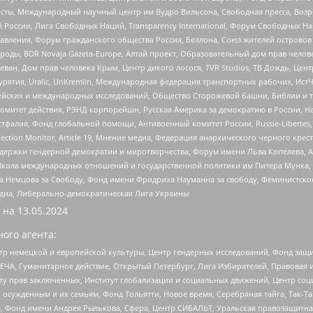
ты, Международный научный центр им Вудро Вильсона, Свободная пресса, Возро
России, Лига Свободных Наций, Transparеncy International, Форум Свободных Н
правления, Форум гражданского общества Россия, Беллона, Союз жителей острово
роды, BDR Novaja Gazeta-Europe, Алтай проект, Образовательный дом прав челов
еван, Дом прав человека Крым, Центр дикого лосося, TVR Studios, ТВ Дождь, Це
урятия, Uralic, UnKremlin, Международная федерация транспортных рабочих, Ист
ейских и международных исследований, Общество Сторожевой башни, Библии и тр
омитет действия, РЭНД корпорейшн, Русская Америка за демократию в России, Н
фалия, Фонд глобальной помощи, Антивоенный комитет России, Russie-Libertes, L
lection Monitor, Article 19, Мнение медиа, Федерация анархического черного кр
и гендерной демократии и миротворчества, Форум имени Льва Копелева, American C
г, Школа международных отношений и государственной политики им Питера Мунка
 Немцова за Свободу, Фонд имени Фридриха Науманна за свободу, Феминистско
медиа, Либерально-демократическая Лига Украины
 на
13.05.2024
ого агента:
р немецкой и европейской культуры, Центр гендерных исследований, Фонд защи
ЧА, Гуманитарное действие, Открытый Петербург, Лига Избирателей, Правовая 
иту прав заключенных, Институт глобализации и социальных движений, Центр 
ужденным и их семьям, Фонд Тольятти, Новое время, Серебряная тайга, Так-Так-
, Фонд имени Андрея Рылькова, Сфера, Центр СИБАЛЬТ, Уральская правозащитна