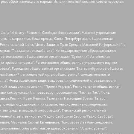
гресс ойрат-калмыцкого народа, Исполнительный комитет совета народных
евосточное общественное движение "Маяк", Санкт-Петербургская ЛГБТ-инициативная группа "Выход", Инициативная группа ЛГБТ+ "Реверс", Алексеев Андрей Викторович, Бекбулатова Таисия Львовна, Беляев Иван Михайлович, Владыкина Елена Сергеевна, Гельман Марат Александрович, Никульшина Вероника Юрьевна, Толоконникова Надежда Андреевна, Шендерович Виктор Анатольевич, Общество с ограниченной ответственностью "Данное сообщение", Общество с ограниченной ответственностью Издательский дом "Новая глава", Айнбиндер Александра Александровна, Московский комьюнити-центр для ЛГБТ+инициатив, Благотворительный фонд развития филантропии, Deutsche Welle (Германия, Kurt-Schumacher-Strasse 3, 53113 Bonn), Борзунова Мария Михайловна, Воробьев Виктор Викторович, Голубева Анна Львовна, Константинова Алла Михайловна, Малкова Ирина Владимировна, Мурадов Мурад Абдулгалимович, Осетинская Елизавета Николаевна, Понасенков Евгений Николаевич, Ганапольский Матвей Юрьевич, Киселев Евгений Алексеевич, Борухович Ирина Григорьевна, Дремин Иван Тимофеевич, Дубровский Дмитрий Викторович, Красноярская региональная общественная организация поддержки и развития альтернативных образовательных технологий и межкультурных коммуникаций "ИНТЕРРА", Маяковская Екатерина Алексеевна, Фейгин Марк Захарович, Филимонов Андрей Викторович, Дзугкоева Регина Николаевна, Доброхотов Роман Александрович, Дудь Юрий Александрович, Елкин Сергей Владимирович, Кругликов Кирилл Игоревич, Сабунаева Мария Леонидовна, Семенов Алексей Владимирович, Шаинян Карен Багратович, Шульман Екатерина Михайловна, Асафьев Артур Валерьевич, Вахштайн Виктор Семенович, Венедиктов Алексей Алексеевич, Лушникова Екатерина Евгеньевна, Волков Леонид Михайлович, Невзоров Александр Глебович, Пархоменко Сергей Борисович, Сироткин Ярослав Николаевич, Кара-Мурза Владимир Владимирович, Баранова Наталья Владимировна, Гозман Леонид Яковлевич, Кагарлицкий Борис Юльевич, Климарев Михаил Валерьевич, Милов Владимир Станиславович, Автономная некоммерческая организация Краснодарский центр современного искусства "Типография", Моргенштерн Алишер Тагирович, Соболь Любовь Эдуардовна, Общество с ограниченной ответственностью "ЛИЗА НОРМ", Каспаров Гарри Кимович, Ходорковский Михаил Борисович, Общество с ограниченной ответственностью "Апрельские тезисы", Данилович Ирина Брониславовна, Кашин Олег Владимирович, Петров Николай Владимирович, Пивоваров Алексей Владимирович, Соколов Михаил Владимирович, Цветкова Юлия Владимировна, Чичваркин Евгений Александрович, Комитет против пыток/Команда против пыток, Общество с ограниченной ответственностью "Первый научный", Общество с ограниченной ответственностью "Вертолет и ко", Белоцерковская Вероника Борисовна, Кац Максим Евгеньевич, Лазарева Татьяна Юрьевна, Шаведдинов Руслан Табризович, Яшин Илья Валерьевич, Общество с ограниченной ответственностью "Иноагент ААВ", Алешковский Дмитрий Петрович, Альбац Евгения Марковна, Быков Дмитрий Львович, Галямина Юлия Евгеньевна, Лойко Сергей Леонидович, Мартынов Кирилл Константинович, Медведев Сергей Александрович, Крашенинников Федор Геннадиевич, Гордеева Катерина Вл