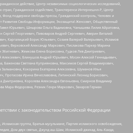
Гражданское действие, Центр независимых социологических исследований,
стран, Гражданское содействие, Трансперенси Интернешнл-Р, Центр
н, Фонд поддержки свободы прессы, Гражданский контроль, Человек и
тут Развития Свободы Информации, Экозащита!-Женсовет, Общественный
й Павел Юрьевич, Шнырова Ольга Вадимовна, Чанышева Лилия Айратовна,
ин Сергей Георгиевич, Пивоваров Андрей Сергеевич, Аверин Виталий
вич, Каргалицкий Борис Юльевич, Созаев Валерий Валерьевич, Исламов
льевич, Верховский Александр Маркович, Пислакова-Паркер Марина
н Збигневич, Жемкова Елена Борисовна, Гудков Лев Дмитриевич,
й Алексеевич, Блинушов Андрей Юрьевич, Мосин Алексей Геннадьевич,
а, Баженова Светлана Куприяновна, Максимов Сергей Владимирович,
а Залмановна, Кокорина Екатерина Алексеевна, Шуманов Илья
ч, Протасова Ирина Вячеславовна, Литинский Леонид Борисович,
а Дмитриевна, Королева Александра Евгеньевна, Смирнов Владимир
ова Мара Федоровна, Резник Генри Маркович, Захаров Герман
етствии с законодательством Российской Федерации
 Исламская группа, Братья-мусульмане, Партия исламского освобождения,
едия, Дом двух святых, Джунд аш-Шам, Исламский джихад, Аль-Каида,