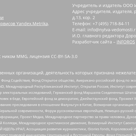
Учредитель и издатель ООО 
Адрес учредителя, издателя, р
зи
д.13, кор. 2
рвисов Yandex.Metrika,
Телефон: +7 (495) 718-84-11
E-mail: info@nytva-vedomosti.
И.О. главного редактора Доро
Разработчик сайта –
INFOROS
с ником MMG, лицензия CC-BY-SA-3.0
енных организаций, деятельность которых признана нежелате
 Фонд Содействия, Фонд Открытое общество, Американо-российский фонд по э
 Международный Республиканский Институт, Открытая Россия, Институт совре
р электоральных исследований, Германский фонд Маршалла Соединенных Штатов
еловек в беде, Европейский фонд за демократию, Джеймстаунский фонд, Прожект
дованию преследования в отношении Фалуньгун в Китае, Всемирная организация 
беральной современности, Форум русскоязычных европейцев, Немецко-русский о
формации, Проект Медиа, Международное партнерство за права человека, Духов
 Колледж, Международное христианское движение, Всемирный Институт Саентол
 ИДЕЛЬ-УРАЛ, Ассоциация развития журналистики, IStories fonds, Королевск
r, Институт правовой инициативы Центральной и Восточной Европы, Фонд Открытой Э