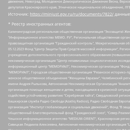
движение, Невоград, Молодежное Демократическое Движение Весна, Верхов
депутатов Красноярского края, Этническое национальное объединение, ЛГ
Источник:
https://minjust.gov.ru/ru/documents/7822/
данные
* Реестр иностранных агентов:
Калининградская региональная общественная организация "Экозащита!-Женсовет", Фонд содействия защите прав и свобод граждан "Общественный вердикт", Фонд "Институт Развития Свободы Информации", Частное учреждение "Информационное агентство МЕМО. РУ", Региональная общественная организация "Общественная комиссия по сохранению наследия академика Сахарова", Фонд поддержки свободы прессы, Санкт-Петербургская общественная правозащитная организация "Гражданский контроль", Межрегиональная общественная организация "Информационно-просветительский центр "Мемориал", Региональный Фонд "Центр Защиты Прав Средств Массовой Информации", с 05.12.2023 Фонд "Центр Защиты Прав Средств массовой информации", Региональная общественная благотворительная организация помощи беженцам и мигрантам "Гражданское содействие", Негосударственное образовательное учреждение дополнительного профессионального образования (повышение квалификации) специалистов "АКАДЕМИЯ ПО ПРАВАМ ЧЕЛОВЕКА", Свердловская региональная общественная организация "Сутяжник", Автономная некоммерческая организация "Центр независимых социологических исследований", Союз общественных объединений "Российский исследовательский центр по правам человека", Региональное общественное учреждение научно-информационный центр "МЕМОРИАЛ", Некоммерческая организация "Фонд защиты гласности", Автономная некоммерческая организация "Институт прав человека", Городская общественная организация "Екатеринбургское общество "МЕМОРИАЛ", Городская общественная организация "Рязанское историко-просветительское и правозащитное общество "Мемориал" (Рязанский Мемориал), Челябинский региональный орган общественной самодеятельности – женское общественное объединение "Женщины Евразии", Челябинский региональный орган общественной самодеятельности "Уральская правозащитная группа", Фонд содействия защите здоровья и социальной справедливости имени Андрея Рылькова, Автономная Некоммерческая Организация "Аналитический Центр Юрия Левады", Автономная некоммерческая организация социальной поддержки населения "Проект Апрель", Региональная общественная организация помощи женщинам и детям, находящимся в кризисной ситуации "Информационно-методический центр "Анна", Фонд содействия развитию массовых коммуникаций и правовому просвещению "Так-так-Так", Фонд содействия устойчивому развитию "Серебряная тайга", Свердловский региональный общественный фонд социальных проектов "Новое время", "Idel.Реалии", Кавказ.Реалии, Крым.Реалии, Телеканал Настоящее Время, Татаро-башкирская служба Радио Свобода (Azatliq Radiosi), Радио Свободная Европа/Радио Свобода (PCE/PC), "Сибирь.Реалии", "Фактограф", Благотворительный фонд помощи осужденным и их семьям, Автономная некоммерческая организация "Институт глобализации и социальных движений", Фонд "В защиту прав заключенных", Частное учреждение "Центр поддержки и содействия развитию средств массовой информации", Пензенский региональный общественный благотворительный фонд "Гражданский союз", "Север.Реалии", Некоммерческая организация Фонд "Правовая инициатива", Общество с ограниченной ответственностью "Радио Свободная Европа/Радио Свобода", Чешское информационное агентство "MEDIUM-ORIENT", Красноярская региональная общественная организация "Мы против СПИДа", Камалягин Денис Николаевич, Маркелов Сергей Евгеньевич, Пономарев Лев Александрович, Савицкая Людмила Алексеевна, Автоно