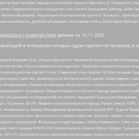
Нусра ли-Ахль аш-Шам, Народное ополчение имени К. Минина и Д. Пожарского, Ад
сломи, Террористическое сообщество Сеть, Катиба Таухид валь-Джихад, Хайят Тах
, Хатлонский джамаат, Мусульманская религиозная группа п. Кушкуль г. Оренбу
ная самооборона, Дуббайский джамаат, московская ячейка, Батал-Хаджи Белхор
organizacii-i-materialy.html
данные на
16.11.2023
анизаций в отношении которых судом принято вступившее в з
 Родовой Державы Русь, Община Духовного Управления Асгардской Веси Беловод
детели Иеговы, Русское национальное единство, Национал-социалистическое об
истическая рабочая партия России, Славянский союз, Формат-18, Благородный Ор
ациональное единство, Древнерусской Инглистической церкви Православных Ста
ных объединениях, Омская организация общественного политического движения Р
рганизация п. Боровский, Община Коренного Русского народа Щелковского район
гиозное объединение последователей инглиизма, Народная Социальная Инициатива,
 г. Астрахани, ВОЛЯ, Меджлис крымскотатарского народа, Рубеж Севера, ТОЙС, 
6, Независимость, Фирма, Молодежная правозащитная группа МПГ, Курсом Правд
ая республика Русь, Арестантское уголовное единство, Башкорт, Нация и свобода,
орьбы с коррупцией, Фонд защиты прав граждан, Штабы Навального, Совет гражд
ный совет граждан РСФСР СССР Архангельской области, Проект Штурм, Граждане 
tsApp, СИЧ-С14, Добровольческое Движение Организации украинских националисто