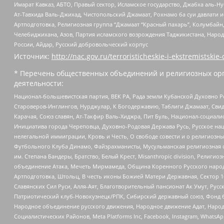
Имарат Кавказ, АБТО, Правый сектор, Исламское государство, Джабха аль-
Ат-Тавхида Валь-Джихад, Чистопольский Джамаат, Рохнамо ба суи давлати и
Артподготовка, Религиозная группа “Джамаат “Красный пахарь”, Колумбайн
Челебиджихана, Азов, Партия исламского возрождения Таджикистана, Народ
России, Айдар, Русский добровольческий корпус
Источник:
http://nac.gov.ru/terroristicheskie-i-ekstremistskie-
* Перечень общественных объединений и религиозных орг
деятельности:
Национал-большевистская партия, ВЕК РА, Рада земли Кубанской Духовно
Староверов-Инглингов, Нурджулар, К Богодержавию, Таблиги Джамаат, Сви
Карачая, Союз славян, Ат-Такфир Валь-Хиджра, Пит Буль, Национал-социал
Инициатива города Череповца, Духовно-Родовая Держава Русь, Русское н
нелегальной иммиграции, Кровь и Честь, О свободе совести и о религиоз
Футбольного Клуба Динамо, Файзрахманисты, Мусульманская религиозная о
им. Степана Бандеры, Братство, Белый Крест, Misanthropic division, Рели
объединение Атака, Мечеть Мирмамеда, Община Коренного Русского народа
Артподготовка, Штольц, В честь иконы Божией Матери Державная, Сектор 1
Славянских Сил Руси, Алля-Аят, Благотворительный пансионат Ак Умут, Русск
Патриотический клуб-Новокузнецк/РПК, Сибирский державный союз, Фонд б
Народное объединение русского движения, Народное движение Адат, Народ
Социалистических Районов, Meta Platforms Inc, Facebook, Instagram, Wha