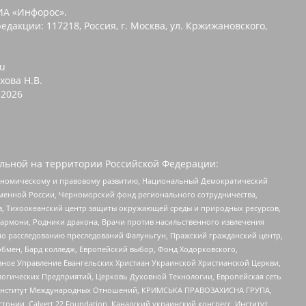
ИА «Инфорос».
едакции: 117218, Россия, г. Москва, ул. Кржижановского,
ru
хова Н.В.
2026
льной на территории Российской Федерации:
кономическому и правовому развитию, Национальный Демократический
менной России, Черноморский фонд регионального сотрудничества,
, Тихоокеанский центр защиты окружающей среды и природных ресурсов,
 Хармони, Родники дракона, Врачи против насильственного извлечения
по расследованию преследований Фалуньгун, Пражский гражданский центр,
бмен, Бард колледж, Европейский выбор, Фонд Ходорковского,
ное Управление Евангельских Христиан Украинской Христианской Церкви,
огических Предприятий, Церковь Духовной Технологии, Европейская сеть
ий Институт Международных Отношений, КРИМСЬКА ПРАВОЗАХИСНА ГРУПА,
стонии, Calvert 22 Foundation, Канадский украинский конгресс, Институт