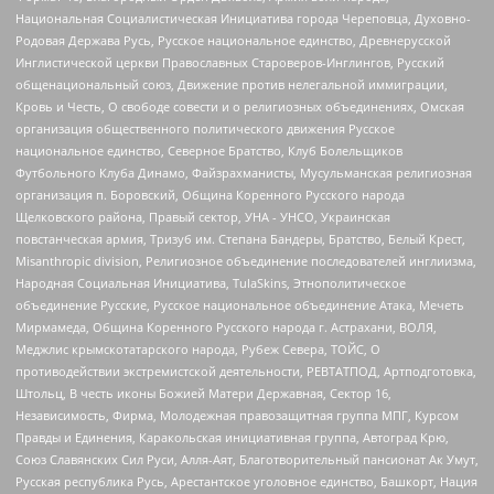
Национальная Социалистическая Инициатива города Череповца, Духовно-
Родовая Держава Русь, Русское национальное единство, Древнерусской
Инглистической церкви Православных Староверов-Инглингов, Русский
общенациональный союз, Движение против нелегальной иммиграции,
Кровь и Честь, О свободе совести и о религиозных объединениях, Омская
организация общественного политического движения Русское
национальное единство, Северное Братство, Клуб Болельщиков
Футбольного Клуба Динамо, Файзрахманисты, Мусульманская религиозная
организация п. Боровский, Община Коренного Русского народа
Щелковского района, Правый сектор, УНА - УНСО, Украинская
повстанческая армия, Тризуб им. Степана Бандеры, Братство, Белый Крест,
Misanthropic division, Религиозное объединение последователей инглиизма,
Народная Социальная Инициатива, TulaSkins, Этнополитическое
объединение Русские, Русское национальное объединение Атака, Мечеть
Мирмамеда, Община Коренного Русского народа г. Астрахани, ВОЛЯ,
Меджлис крымскотатарского народа, Рубеж Севера, ТОЙС, О
противодействии экстремистской деятельности, РЕВТАТПОД, Артподготовка,
Штольц, В честь иконы Божией Матери Державная, Сектор 16,
Независимость, Фирма, Молодежная правозащитная группа МПГ, Курсом
Правды и Единения, Каракольская инициативная группа, Автоград Крю,
Союз Славянских Сил Руси, Алля-Аят, Благотворительный пансионат Ак Умут,
Русская республика Русь, Арестантское уголовное единство, Башкорт, Нация