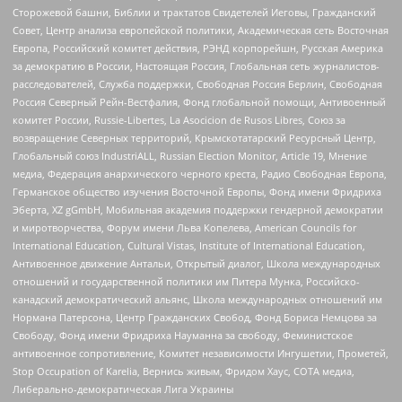
Сторожевой башни, Библии и трактатов Свидетелей Иеговы, Гражданский
Совет, Центр анализа европейской политики, Академическая сеть Восточная
Европа, Российский комитет действия, РЭНД корпорейшн, Русская Америка
за демократию в России, Настоящая Россия, Глобальная сеть журналистов-
расследователей, Служба поддержки, Свободная Россия Берлин, Свободная
Россия Северный Рейн-Вестфалия, Фонд глобальной помощи, Антивоенный
комитет России, Russie-Libertes, La Asocicion de Rusos Libres, Союз за
возвращение Северных территорий, Крымскотатарский Ресурсный Центр,
Глобальный союз IndustriALL, Russian Election Monitor, Article 19, Мнение
медиа, Федерация анархического черного креста, Радио Свободная Европа,
Германское общество изучения Восточной Европы, Фонд имени Фридриха
Эберта, XZ gGmbH, Мобильная академия поддержки гендерной демократии
и миротворчества, Форум имени Льва Копелева, American Councils for
International Education, Cultural Vistas, Institute of International Education,
Антивоенное движение Антальи, Открытый диалог, Школа международных
отношений и государственной политики им Питера Мунка, Российско-
канадский демократический альянс, Школа международных отношений им
Нормана Патерсона, Центр Гражданских Свобод, Фонд Бориса Немцова за
Свободу, Фонд имени Фридриха Науманна за свободу, Феминистское
антивоенное сопротивление, Комитет независимости Ингушетии, Прометей,
Stop Occupation of Karelia, Вернись живым, Фридом Хаус, СОТА медиа,
Либерально-демократическая Лига Украины