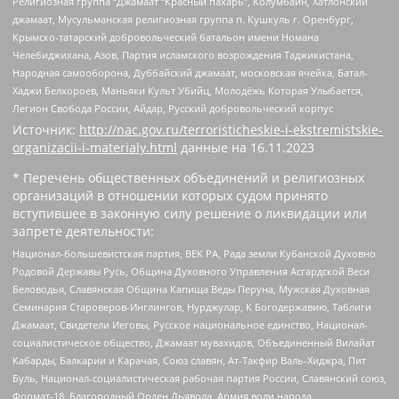
Религиозная группа “Джамаат “Красный пахарь”, Колумбайн, Хатлонский
джамаат, Мусульманская религиозная группа п. Кушкуль г. Оренбург,
Крымско-татарский добровольческий батальон имени Номана
Челебиджихана, Азов, Партия исламского возрождения Таджикистана,
Народная самооборона, Дуббайский джамаат, московская ячейка, Батал-
Хаджи Белхороев, Маньяки Культ Убийц, Молодёжь Которая Улыбается,
Легион Свобода России, Айдар, Русский добровольческий корпус
Источник:
http://nac.gov.ru/terroristicheskie-i-ekstremistskie-
organizacii-i-materialy.html
данные на
16.11.2023
* Перечень общественных объединений и религиозных
организаций в отношении которых судом принято
вступившее в законную силу решение о ликвидации или
запрете деятельности:
Национал-большевистская партия, ВЕК РА, Рада земли Кубанской Духовно
Родовой Державы Русь, Община Духовного Управления Асгардской Веси
Беловодья, Славянская Община Капища Веды Перуна, Мужская Духовная
Семинария Староверов-Инглингов, Нурджулар, К Богодержавию, Таблиги
Джамаат, Свидетели Иеговы, Русское национальное единство, Национал-
социалистическое общество, Джамаат мувахидов, Объединенный Вилайат
Кабарды, Балкарии и Карачая, Союз славян, Ат-Такфир Валь-Хиджра, Пит
Буль, Национал-социалистическая рабочая партия России, Славянский союз,
Формат-18, Благородный Орден Дьявола, Армия воли народа,