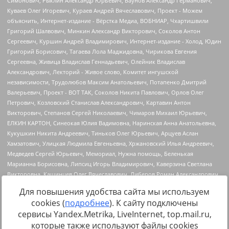
Для повышения удобства сайта мы используем
cookies (
подробнее
). К сайту подключены
сервисы Yandex.Metrika, LiveInternet, top.mail.ru,
Источник:
https://minjust.gov.ru/uploaded/files/reestr-
которые также используют файлы cookies
inostrannyih-agentov-22-03-2024.pdf
данные на
22.03.2024