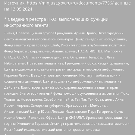
Источник:
https://minjust.gov.ru/ru/documents/7756/
данные
на
13.05.2024
* Сведения реестра НКО, выполняющих функции
иностранного агента:
Лилит, Правозащитная группа Гражданин.Армия.Право, Нижегородский
центр немецкой и европейской культуры, Центр гендерных исследований,
Фонд защиты прав граждан Штаб, Институт права и публичной политики,
Фонд борьбы с коррупцией, Альянс врачей, НАСИЛИЮ.НЕТ, Мы против
СПИДа, СВЕЧА, Гуманитарное действие, Открытый Петербург, Лига
Избирателей, Правовая инициатива, Гражданский Союз, Хасдей Ерушалаим,
Центр поддержки и содействия развитию средств массовой информации,
Горячая Линия, В защиту прав заключенных, Институт глобализации и
социальных движений, Центр социально-информационных инициатив
Действие, Благотворительный фонд охраны здоровья и защиты прав
граждан, Благотворительный фонд помощи осужденным и их семьям, Фонд
Тольятти, Новое время, Серебряная тайга, Так-Так-Так, Сова, центр Анна,
Проект Апрель, Самарская губерния, Эра здоровья, Мемориал,
Аналитический Центр Юрия Левады, Издательство Парк Гагарина, Фонд
имени Андрея Рылькова, Сфера, Центр СИБАЛЬТ, Уральская правозащитная
группа, Женщины Евразии, Институт прав человека, Фонд защиты гласности,
Российский исследовательский центр по правам человека,