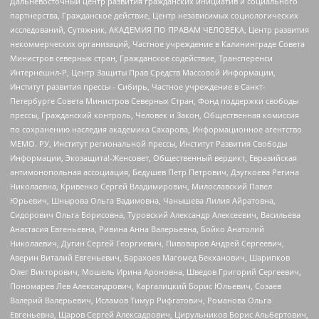
Дальневосточный центр развития гражданских инициатив и социального
партнерства, Гражданское действие, Центр независимых социологических
исследований, Сутяжник, АКАДЕМИЯ ПО ПРАВАМ ЧЕЛОВЕКА, Центр развития
некоммерческих организаций, Частное учреждение в Калининграде Совета
Министров северных стран, Гражданское содействие, Трансперенси
Интернешнл-Р, Центр Защиты Прав Средств Массовой Информации,
Институт развития прессы - Сибирь, Частное учреждение в Санкт-
Петербурге Совета Министров Северных Стран, Фонд поддержки свободы
прессы, Гражданский контроль, Человек и Закон, Общественная комиссия
по сохранению наследия академика Сахарова, Информационное агентство
МЕМО. РУ, Институт региональной прессы, Институт Развития Свободы
Информации, Экозащита!-Женсовет, Общественный вердикт, Евразийская
антимонопольная ассоциация, Бедушев Петр Петрович, Дзугкоева Регина
Николаевна, Кривенко Сергей Владимирович, Милославский Павел
Юрьевич, Шнырова Ольга Вадимовна, Чанышева Лилия Айратовна,
Сидорович Ольга Борисовна, Туровский Александр Алексеевич, Васильева
Анастасия Евгеньевна, Ривина Анна Валерьевна, Бойко Анатолий
Николаевич, Дугин Сергей Георгиевич, Пивоваров Андрей Сергеевич,
Аверин Виталий Евгеньевич, Барахоев Магомед Бекханович, Шарипков
Олег Викторович, Мошель Ирина Ароновна, Шведов Григорий Сергеевич,
Пономарев Лев Александрович, Каргалицкий Борис Юльевич, Созаев
Валерий Валерьевич, Исламов Тимур Рифгатович, Романова Ольга
Евгеньевна, Щаров Сергей Алексадрович, Цирульников Борис Альбертович,