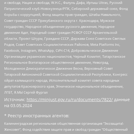
и свобода, Нация и свобода, W.H.С., Фалунь Дафа, Иртыш Ultras, Русский
Патриотический клуб-Новокузнецк/РПК, Сибирский державный союз, Фонд
борьбы с коррупцией, Фонд защиты прав граждан, Штабы Навального,
Совет граждан СССР Прикубанского округа г. Краснодара, Мужское
государство, Народное объединение русского движения, Народное
движение Адат, Народный совет граждан РСФСР СССР Архангельской
области, Проект Штурм, Граждане СССР, Держава Союз Советских Светлых
Родов, Совет Советских Социалистических Районов, Meta Platforms Inc,
Facebook, Instagram, WhatsApp, СИЧ-С14, Добровольческое Движение
Организации украинских националистов, Черный Комитет, Татарстанское
Региональное Всетатарское общественное движение, Невоград,
Молодежное Демократическое Движение Весна, Верховный Совет
Татарской Автономной Советской Социалистической Республики, Конгресс
ойрат-калмыцкого народа, Исполнительный комитет совета народных
депутатов Красноярского края, Этническое национальное объединение,
ЛГБТ, Я.МЫ Сергей Фургал
Источник:
https://minjust.gov.ru/ru/documents/7822/
данные
на
03.05.2024
* Реестр иностранных агентов:
Калининградская региональная общественная организация "Экозащита!-Женсовет", Фонд содействия защите прав и свобод граждан "Общественный вердикт", Фонд "Институт Развития Свободы Информации", Частное учреждение "Информационное агентство МЕМО. РУ", Региональная общественная организация "Общественная комиссия по сохранению наследия академика Сахарова", Фонд поддержки свободы прессы, Санкт-Петербургская общественная правозащитная организация "Гражданский контроль", Межрегиональная общественная организация "Информационно-просветительский центр "Мемориал", Региональный Фонд "Центр Защиты Прав Средств Массовой Информации", с 05.12.2023 Фонд "Центр Защиты Прав Средств массовой информации", Региональная общественная благотворительная организация помощи беженцам и мигрантам "Гражданское содействие", Негосударственное образовательное учреждение дополнительного профессионального образования (повышение квалификации) специалистов "АКАДЕМИЯ ПО ПРАВАМ ЧЕЛОВЕКА", Свердловская региональная общественная организация "Сутяжник", Автономная некоммерческая организация "Центр независимых социологических исследований", Союз общественных объединений "Российский исследовательский центр по правам человека", Региональное общественное учреждение научно-информационный центр "МЕМОРИАЛ", Некоммерческая организация "Фонд защиты гласности", Автономная некоммерческая организация "Институт прав человека", Городская общественная организация "Екатеринбургское общество "МЕМОРИАЛ", Городская общественная организация "Рязанское историко-просветительское и правозащитное общество "Мемориал" (Рязанский Мемориал), Челябинский региональный орган общественной самодеятельности – женское общественное объединение "Женщины Евразии", Челябинский региональный орган общественной самодеятельности "Уральская правозащитная группа", Фонд содействия защите здоровья и социальной справедливости имени Андрея Рылькова, Автономная Некоммерческая Организация "Аналитический Центр Юрия Левады", Автономная некоммерческая организация социальной поддержки населения "Проект Апрель", Региональная общественная организация помощи женщинам и детям, находящимся в кризисной ситуации "Информационно-методический центр "Анна", Фонд содействия развитию массовых коммуникаций и правовому просвещению "Так-так-Так", Фонд содействия устойчивому развитию "Серебряная тайга", Свердловский региональный общественный фонд социальных проектов "Новое время", "Idel.Реалии", Кавказ.Реалии, Крым.Реалии, Телеканал Настоящее Время, Татаро-башкирская служба Радио Свобода (Azatliq Radiosi), Радио Свободная Европа/Радио Свобода (PCE/PC), "Сибирь.Реалии", "Фактограф", Благотворительный фонд помощи осужденным и их семьям, Автономная некоммерческая организация "Институт глобализации и социальных движений", Фонд "В защиту прав заключенных", Частное учреждение "Центр поддержки и содействия развитию средств массовой информации", Пензенский региональный общественный благотворительный фонд "Гражданский союз", "Север.Реалии", Некоммерческая организация Фонд "Правовая инициатива", Общество с ограниченной ответственностью "Радио Свободная Европа/Радио Свобода", Чешское информационное агентство "MEDIUM-ORIENT", Красноярская региональная общественная организация "Мы против СПИДа", Камалягин Денис Николаевич, Маркелов Сергей Евгеньевич, Пономарев Лев Александрович, Савицкая Людмила Алексеевна, Автономная некоммерческая организация "Центр по работе с проблемой насилия "НАСИЛИЮ.НЕТ", Межрегиональный профессиональный союз работников здравоохранения "Альянс врачей", Юридическое лицо, зарегистрированное в Латвийской Республике, SIA "Medusa Project" (регистрационный номер 40103797863, дата регистрации 10.06.2014), Некоммерческая организация "Фонд по борьбе с коррупцией", Автономная некоммерческая организация "Институт права и публичной политики", Баданин Роман Сергеевич, Гликин Максим Александрович, Железнова Мария Михайловна, Лукьянова Юлия Сергеевна, Маетная Елизавета Витальевна, Маняхин Петр Борисович, Чуракова Ольга Владимировна, Ярош Юлия Петровна, Юридическое лицо "The Insider SIA", зарегистрированное в Риге, Латвийская Республика (дата регистрации 26.06.2015), являющееся администратором доменного имени интернет-издания "The Insider SIA", https://theins.ru, Постернак Алексей Евгеньевич, Рубин Михаил Аркадьевич, Анин Роман Александрович, Юридическое лицо Istories fonds, зарегистрированное в Латвийской Республике (регистрационный номер 50008295751, дата регистрации 24.02.2020), Великовский Дмитрий Александрович, Долинина Ирина Николаевна, Мароховская Алеся Алексеевна, Шлейнов Роман Юрьевич, Шмагун Олеся Валентиновна, Общество с ограниченной ответственностью "Альтаир 2021", Общество с ограниченной ответственностью "Вега 2021", Общество с ограниченной ответственностью "Главный редактор 2021", Общество с ограниченной ответственностью "Ромашки монолит", Важенков Артем Валерьевич, Ивановская областная общественная организация "Центр гендерных исследований", Гурман Юрий Альбертович, Медиапроект "ОВД-Инфо", Егоров Владимир Владимирович, Жилинский Владимир Александрович, Общество с ограниченной ответственностью "ЗП", Иванова София Юрьевна, Карезина Инна Павловна, Кильтау Екатерина Викторовна, Петров Алексей Викторович, Пискунов Сергей Евгеньевич, Смирнов Сергей Сергеевич, Тихонов Михаил Сергеевич, Общество с ограниченной ответственностью "ЖУРНАЛИСТ-ИНОСТРАННЫЙ АГЕНТ", Арапова Галина Юрьевна, Вольтская Татьяна Анатольевна, Американская компания "Mason G.E.S. Anonymous Foundation" (США), являющаяся владельцем интернет-издания https://mnews.world/, Компания "Stichting Bellingcat", зарегистрированная в Нидерландах (дата регистрации 11.07.2018), Захаров Андрей Вячеславович, Клепиковская Екатерина Дмитриевна, Общество с ограниченной ответственностью "МЕМО", Перл Роман Александрович, Симонов Евгений Алексеевич, Соловьева Елена Анатольевна, Сотников Даниил Владимирович, Сурначева Елизавета Дмитриевна, Автономная некоммерческая организация по защите прав человека и информированию населения "Якутия – Наше Мнение", Общество с ограниченной ответственностью "Москоу диджитал медиа", с 26.01.2023 Общество с ограниченной ответственностью "Чайка Белые сады", Ветошкина Валерия Валерьевна, Заговора Максим Александрович, Межрегиональное общественное движение "Российская ЛГБТ - сеть", Оленичев Максим Владимирович, Павлов Иван Юрьевич, Скворцова Елена Сергеевна, Общество с ограниченной ответственностью "Как бы инагент", Кочетков Игорь Викторович, Общество с ограниченной ответственностью "Честные выборы", Еланчик Олег Александрович, Общество с ограниченной ответственностью "Нобелевский призыв", Гималова Регина Эмилевна, Григорьев Андрей Валерьевич, Григорьева Алина Александровна, Ассоциация по содействию защите прав призывников, альтернативнослужащих и военнослужащих "Правозащитная группа "Гражданин.Армия.Право", Хисамова Регина Фаритовна, Автономная некоммерческая организация по реализации социально-правовых программ "Лилит", Дальневосточное общественное движение "Маяк", Санкт-Петербургская ЛГБТ-инициативная группа "Выход", Инициативная группа ЛГБТ+ "Реверс", Алексеев Андрей Викторович, Бекбулатова Таисия Львовна, Беляев Иван Михайлович, Владыкина Елена Сергеевна, Гельман Марат Александрович, Никульшина Вероника Юрьевна, Толоконникова Надежда Андреевна, Шендерович Виктор Анатольевич, Общество с ограниченной ответственностью "Данное сообщение", Общество с ограниченной ответственностью Издательский дом "Новая глава", Айнбиндер Александра Александровна, Московский комьюнити-центр для ЛГБТ+инициатив, Благотворительный фонд развития филантропии, Deutsche Welle (Германия, Kurt-Schumacher-Strasse 3, 53113 Bonn), Борзунова Мария Михайловна, Воробьев Виктор Викторович, Голубева Анна Львовна, Константинова Алла Михайловна, Малкова Ирина Владимировна, Мурадов Мурад Абдулгалимович, Осетинская Елизавета Николаевна, Понасенков Евгений Николаевич, Ганапольский Матвей Юрьевич, Киселев Евгений Алексеевич, Борухович Ирина Григорьевна, Дремин Иван Тимофеевич, Дубровский Дмитрий Викторович, Красноярская региональная общественная организация поддержки и развития альтернативных образовательных технологий и межкультурных коммуникаций "ИНТЕРРА", Маяковская Екатерина Алексеевна, Фейгин Марк Захарович, Филимонов Андрей Викторович, Дзугкоева Регина Николаевна, Доброхотов Роман Александрович, Дудь Юрий Александрович, Елкин Сергей Владимирович, Кругликов Кирилл Игоревич, Сабунаева Мария Леонидовна, Семенов Алексей Владимирович, Шаинян Карен Багратович, Шульман Екатерина Михайловна, Асафьев Артур Валерьевич, Вахштайн Виктор Семенович, Венедиктов Алексей Алексеевич, Лушникова Екатерина Евгеньевна, Волков Леонид Михайлович, Невзоров Александр Глебович, Пархоменко Сергей Борисович, Сироткин Ярослав Николаевич, Кара-Мурза Владимир Владимирович, Баранова Наталья Владимировна, Гозман Леонид Яковлевич, Кагарлицкий Борис Юльевич, Климарев Михаил Валерьевич, Милов Владимир Станиславович, Автономная некоммерческая организация Краснодарский центр современного искусства "Типография", Моргенштерн Алишер Тагирович, Соболь Любовь Эдуардовна, Общество с ограниченной ответственностью "ЛИЗА НОРМ", Каспаров Гарри Кимович, Ходорковский Михаил Борисович, Общество с ограниченной ответственностью "Апрельские тезисы", Данилович Ирина Брониславовна, Кашин Олег Владимирович, Петров Николай Владимирович, Пивоваров Алексей Владимирович, Соколов Михаил Владимирович, Цветкова Юлия Владимировна, Чичваркин Евгений Александрович, Комитет против пыток/Команда против пыток, Общество с ограниченной ответственностью "Первый научный", Общество с ограниченной ответственностью "Вертолет и ко", Белоцерковская Вероника Борисовна, Кац Максим Евгеньевич, Лазарева Татьяна Юрьевна, Шаведдинов Руслан Табризович, Яшин Илья Валерьевич, Общество с ограниченной ответственностью "Иноагент ААВ", Алешковский Дмитрий Петрович, Альбац Евгения Марковна, Быков Дмитрий Львович, Галямина Юлия Евгеньевна, Лойко Сергей Леонидович, Мартынов Кирилл Константинович, Медведев Сергей Александрович, Крашенинников Федор Геннадиевич, Гордеева Катерина Вл