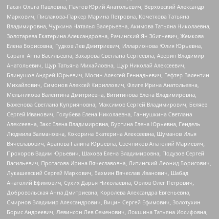
Гасан Ольга Павловна, Паутов Юрий Анатольевич, Верховский Александр
Маркович, Пислакова-Паркер Марина Петровна, Кочеткова Татьяна
Владимировна, Чуркина Наталья Валерьевна, Акимова Татьяна Николаевна,
Золотарева Екатерина Александровна, Рачинский Ян Збигневич, Жемкова
Елена Борисовна, Гудков Лев Дмитриевич, Илларионова Юлия Юрьевна,
Саранг Анна Васильевна, Захарова Светлана Сергеевна, Аверин Владимир
Анатольевич, Щур Татьяна Михайловна, Щур Николай Алексеевич,
Блинушов Андрей Юрьевич, Мосин Алексей Геннадьевич, Гефтер Валентин
Михайлович, Симонов Алексей Кириллович, Флиге Ирина Анатольевна,
Мельникова Валентина Дмитриевна, Вититинова Елена Владимировна,
Баженова Светлана Куприяновна, Максимов Сергей Владимирович, Беляев
Сергей Иванович, Голубева Елена Николаевна, Ганнушкина Светлана
Алексеевна, Закс Елена Владимировна, Буртина Елена Юрьевна, Гендель
Людмила Залмановна, Кокорина Екатерина Алексеевна, Шуманов Илья
Вячеславович, Арапова Галина Юрьевна, Свечников Анатолий Мариевич,
Прохоров Вадим Юрьевич, Шахова Елена Владимировна, Подузов Сергей
Васильевич, Протасова Ирина Вячеславовна, Литинский Леонид Борисович,
Лукашевский Сергей Маркович, Бахмин Вячеслав Иванович, Шабад
Анатолий Ефимович, Сухих Дарья Николаевна, Орлов Олег Петрович,
Добровольская Анна Дмитриевна, Королева Александра Евгеньевна,
Смирнов Владимир Александрович, Вицин Сергей Ефимович, Золотухин
Борис Андреевич, Левинсон Лев Семенович, Локшина Татьяна Иосифовна,