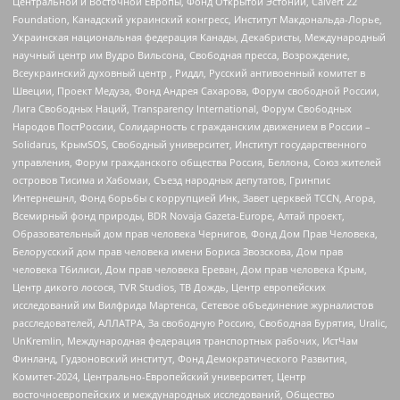
Центральной и Восточной Европы, Фонд Открытой Эстонии, Calvert 22
Foundation, Канадский украинский конгресс, Институт Макдональда-Лорье,
Украинская национальная федерация Канады, Декабристы, Международный
научный центр им Вудро Вильсона, Свободная пресса, Возрождение,
Всеукраинский духовный центр , Риддл, Русский антивоенный комитет в
Швеции, Проект Медуза, Фонд Андрея Сахарова, Форум свободной России,
Лига Свободных Наций, Transparеncy International, Форум Свободных
Народов ПостРоссии, Солидарность с гражданским движением в России –
Solidarus, КрымSOS, Свободный университет, Институт государственного
управления, Форум гражданского общества Россия, Беллона, Союз жителей
островов Тисима и Хабомаи, Съезд народных депутатов, Гринпис
Интернешнл, Фонд борьбы с коррупцией Инк, Завет церквей TCCN, Агора,
Всемирный фонд природы, BDR Novaja Gazeta-Europe, Алтай проект,
Образовательный дом прав человека Чернигов, Фонд Дом Прав Человека,
Белорусский дом прав человека имени Бориса Звозскова, Дом прав
человека Тбилиси, Дом прав человека Ереван, Дом прав человека Крым,
Центр дикого лосося, TVR Studios, ТВ Дождь, Центр европейских
исследований им Вилфрида Мартенса, Сетевое объединение журналистов
расследователей, АЛЛАТРА, За свободную Россию, Свободная Бурятия, Uralic,
UnKremlin, Международная федерация транспортных рабочих, ИстЧам
Финланд, Гудзоновский институт, Фонд Демократического Развития,
Комитет-2024, Центрально-Европейский университет, Центр
восточноевропейских и международных исследований, Общество