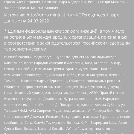
Орлов Олег Петрович, Полякова Мара Федоровна, Резник Генри Маркович,
Захаров Герман Константинович
Источник:
http://unro.minjust.ru/NKOForeignAgent.aspx
данные на
24.03.2022
* Единый федеральный список организаций, в том числе
иностранных и международных организаций, признанных
в соответствии с законодательством Российской Федерации
террористическими:
Высший военный Маджлисуль Шура Объединенных сил моджахедов
Кавказа, Конгресс народов Ичкерии и Дагестана, База, Асбат аль-Ансар,
Священная война, Исламская группа, Братья-мусульмане, Партия
исламского освобождения, Лашкар-И-Тайба, Исламская группа, Движение
Талибан, Исламская партия Туркестана, Общество социальных реформ,
Общество возрождения исламского наследия, Дом двух святых, Джунд аш-
Шам, Исламский джихад, Аль-Каида, Имарат Кавказ, АБТО, Правый сектор,
Исламское государство, Джабха аль-Нусра ли-Ахль аш-Шам, Народное
ополчение имени К. Минина и Д. Пожарского, Аджр от Аллаха Субхану уа
Тагьаля SHAM, АУМ Синрике, Муджахеды джамаата Ат-Тавхида Валь-Джихад,
Чистопольский Джамаат, Рохнамо ба суи давлати исломи, Террористическое
сообщество Сеть, Катиба Таухид валь-Джихад, Хайят Тахрир аш-Шам, Ахлю
Сунна Валь Джамаа, National Socialism/White Power, Артподготовка,