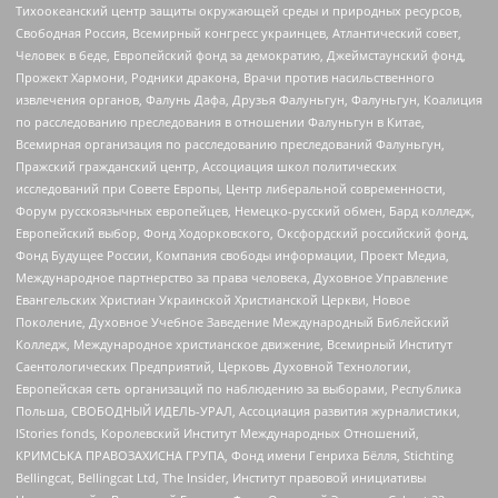
Тихоокеанский центр защиты окружающей среды и природных ресурсов,
Свободная Россия, Всемирный конгресс украинцев, Атлантический совет,
Человек в беде, Европейский фонд за демократию, Джеймстаунский фонд,
Прожект Хармони, Родники дракона, Врачи против насильственного
извлечения органов, Фалунь Дафа, Друзья Фалуньгун, Фалуньгун, Коалиция
по расследованию преследования в отношении Фалуньгун в Китае,
Всемирная организация по расследованию преследований Фалуньгун,
Пражский гражданский центр, Ассоциация школ политических
исследований при Совете Европы, Центр либеральной современности,
Форум русскоязычных европейцев, Немецко-русский обмен, Бард колледж,
Европейский выбор, Фонд Ходорковского, Оксфордский российский фонд,
Фонд Будущее России, Компания свободы информации, Проект Медиа,
Международное партнерство за права человека, Духовное Управление
Евангельских Христиан Украинской Христианской Церкви, Новое
Поколение, Духовное Учебное Заведение Международный Библейский
Колледж, Международное христианское движение, Всемирный Институт
Саентологических Предприятий, Церковь Духовной Технологии,
Европейская сеть организаций по наблюдению за выборами, Республика
Польша, СВОБОДНЫЙ ИДЕЛЬ-УРАЛ, Ассоциация развития журналистики,
IStories fonds, Королевский Институт Международных Отношений,
КРИМСЬКА ПРАВОЗАХИСНА ГРУПА, Фонд имени Генриха Бёлля, Stichting
Bellingcat, Bellingcat Ltd, The Insider, Институт правовой инициативы