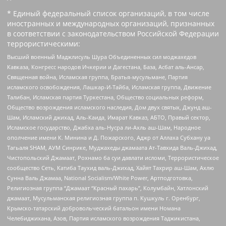
* Единый федеральный список организаций, в том числе
иностранных и международных организаций, признанных
в соответствии с законодательством Российской Федерации
террористическими:
Высший военный Маджлисуль Шура Объединенных сил моджахедов
Кавказа, Конгресс народов Ичкерии и Дагестана, База, Асбат аль-Ансар,
Священная война, Исламская группа, Братья-мусульмане, Партия
исламского освобождения, Лашкар-И-Тайба, Исламская группа, Движение
Талибан, Исламская партия Туркестана, Общество социальных реформ,
Общество возрождения исламского наследия, Дом двух святых, Джунд аш-
Шам, Исламский джихад, Аль-Каида, Имарат Кавказ, АБТО, Правый сектор,
Исламское государство, Джабха аль-Нусра ли-Ахль аш-Шам, Народное
ополчение имени К. Минина и Д. Пожарского, Аджр от Аллаха Субхану уа
Тагьаля SHAM, АУМ Синрике, Муджахеды джамаата Ат-Тавхида Валь-Джихад,
Чистопольский Джамаат, Рохнамо ба суи давлати исломи, Террористическое
сообщество Сеть, Катиба Таухид валь-Джихад, Хайят Тахрир аш-Шам, Ахлю
Сунна Валь Джамаа, National Socialism/White Power, Артподготовка,
Религиозная группа “Джамаат “Красный пахарь”, Колумбайн, Хатлонский
джамаат, Мусульманская религиозная группа п. Кушкуль г. Оренбург,
Крымско-татарский добровольческий батальон имени Номана
Челебиджихана, Азов, Партия исламского возрождения Таджикистана,