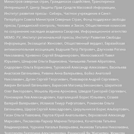
Министров северных стран, Гражданское содействие, Трансперенси
Интернешнл-Р, Центр Защиты Прав Средств Массовой Информации,
Институт развития прессы - Сибирь, Частное учреждение в Санкт-
Петербурге Совета Министров Северных Стран, Фонд поддержки свободы
прессы, Гражданский контроль, Человек и Закон, Общественная комиссия
по сохранению наследия академика Сахарова, Информационное агентство
МЕМО. РУ, Институт региональной прессы, Институт Развития Свободы
Информации, Экозащита!-Женсовет, Общественный вердикт, Евразийская
антимонопольная ассоциация, Бедушев Петр Петрович, Дзугкоева Регина
Николаевна, Кривенко Сергей Владимирович, Милославский Павел
Юрьевич, Шнырова Ольга Вадимовна, Чанышева Лилия Айратовна,
Сидорович Ольга Борисовна, Туровский Александр Алексеевич, Васильева
Анастасия Евгеньевна, Ривина Анна Валерьевна, Бойко Анатолий
Николаевич, Дугин Сергей Георгиевич, Пивоваров Андрей Сергеевич,
Аверин Виталий Евгеньевич, Барахоев Магомед Бекханович, Шарипков
Олег Викторович, Мошель Ирина Ароновна, Шведов Григорий Сергеевич,
Пономарев Лев Александрович, Каргалицкий Борис Юльевич, Созаев
Валерий Валерьевич, Исламов Тимур Рифгатович, Романова Ольга
Евгеньевна, Щаров Сергей Алексадрович, Цирульников Борис Альбертович,
Гасан Ольга Павловна, Паутов Юрий Анатольевич, Верховский Александр
Маркович, Пислакова-Паркер Марина Петровна, Кочеткова Татьяна
Владимировна, Чуркина Наталья Валерьевна, Акимова Татьяна Николаевна,
Золотарева Екатерина Александровна, Рачинский Ян Збигневич, Жемкова