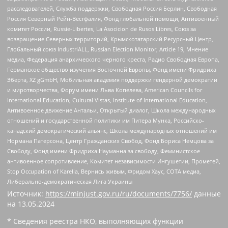
расследователей, Служба поддержки, Свободная Россия Берлин, Свободная
Россия Северный Рейн-Вестфалия, Фонд глобальной помощи, Антивоенный
комитет России, Russie-Libertes, La Asocicion de Rusos Libres, Союз за
возвращение Северных территорий, Крымскотатарский Ресурсный Центр,
Глобальный союз IndustriALL, Russian Election Monitor, Article 19, Мнение
медиа, Федерация анархического черного креста, Радио Свободная Европа,
Германское общество изучения Восточной Европы, Фонд имени Фридриха
Эберта, XZ gGmbH, Мобильная академия поддержки гендерной демократии
и миротворчества, Форум имени Льва Копелева, American Councils for
International Education, Cultural Vistas, Institute of International Education,
Антивоенное движение Антальи, Открытый диалог, Школа международных
отношений и государственной политики им Питера Мунка, Российско-
канадский демократический альянс, Школа международных отношений им
Нормана Патерсона, Центр Гражданских Свобод, Фонд Бориса Немцова за
Свободу, Фонд имени Фридриха Науманна за свободу, Феминистское
антивоенное сопротивление, Комитет независимости Ингушетии, Прометей,
Stop Occupation of Karelia, Вернись живым, Фридом Хаус, СОТА медиа,
Либерально-демократическая Лига Украины
Источник:
https://minjust.gov.ru/ru/documents/7756/
данные
на
13.05.2024
* Сведения реестра НКО, выполняющих функции