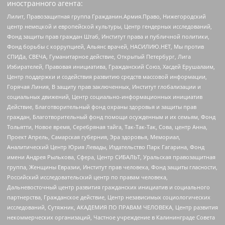
иностранного агента:
Лилит, Правозащитная группа Гражданин.Армия.Право, Нижегородский
центр немецкой и европейской культуры, Центр гендерных исследований,
Фонд защиты прав граждан Штаб, Институт права и публичной политики,
Фонд борьбы с коррупцией, Альянс врачей, НАСИЛИЮ.НЕТ, Мы против
СПИДа, СВЕЧА, Гуманитарное действие, Открытый Петербург, Лига
Избирателей, Правовая инициатива, Гражданский Союз, Хасдей Ерушалаим,
Центр поддержки и содействия развитию средств массовой информации,
Горячая Линия, В защиту прав заключенных, Институт глобализации и
социальных движений, Центр социально-информационных инициатив
Действие, Благотворительный фонд охраны здоровья и защиты прав
граждан, Благотворительный фонд помощи осужденным и их семьям, Фонд
Тольятти, Новое время, Серебряная тайга, Так-Так-Так, Сова, центр Анна,
Проект Апрель, Самарская губерния, Эра здоровья, Мемориал,
Аналитический Центр Юрия Левады, Издательство Парк Гагарина, Фонд
имени Андрея Рылькова, Сфера, Центр СИБАЛЬТ, Уральская правозащитная
группа, Женщины Евразии, Институт прав человека, Фонд защиты гласности,
Российский исследовательский центр по правам человека,
Дальневосточный центр развития гражданских инициатив и социального
партнерства, Гражданское действие, Центр независимых социологических
исследований, Сутяжник, АКАДЕМИЯ ПО ПРАВАМ ЧЕЛОВЕКА, Центр развития
некоммерческих организаций, Частное учреждение в Калининграде Совета