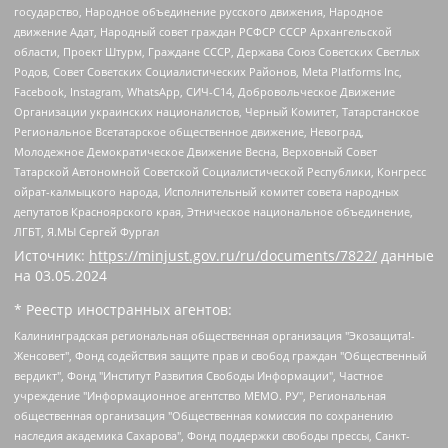
государство, Народное объединение русского движения, Народное
движение Адат, Народный совет граждан РСФСР СССР Архангельской
области, Проект Штурм, Граждане СССР, Держава Союз Советских Светлых
Родов, Совет Советских Социалистических Районов, Meta Platforms Inc,
Facebook, Instagram, WhatsApp, СИЧ-С14, Добровольческое Движение
Организации украинских националистов, Черный Комитет, Татарстанское
Региональное Всетатарское общественное движение, Невоград,
Молодежное Демократическое Движение Весна, Верховный Совет
Татарской Автономной Советской Социалистической Республики, Конгресс
ойрат-калмыцкого народа, Исполнительный комитет совета народных
депутатов Красноярского края, Этническое национальное объединение,
ЛГБТ, Я.МЫ Сергей Фургал
Источник:
https://minjust.gov.ru/ru/documents/7822/
данные
на
03.05.2024
* Реестр иностранных агентов:
Калининградская региональная общественная организация "Экозащита!-Женсовет", Фонд содействия защите прав и свобод граждан "Общественный вердикт", Фонд "Институт Развития Свободы Информации", Частное учреждение "Информационное агентство МЕМО. РУ", Региональная общественная организация "Общественная комиссия по сохранению наследия академика Сахарова", Фонд поддержки свободы прессы, Санкт-Петербургская общественная правозащитная организация "Гражданский контроль", Межрегиональная общественная организация "Информационно-просветительский центр "Мемориал", Региональный Фонд "Центр Защиты Прав Средств Массовой Информации", с 05.12.2023 Фонд "Центр Защиты Прав Средств массовой информации", Региональная общественная благотворительная организация помощи беженцам и мигрантам "Гражданское содействие", Негосударственное образовательное учреждение дополнительного профессионального образования (повышение квалификации) специалистов "АКАДЕМИЯ ПО ПРАВАМ ЧЕЛОВЕКА", Свердловская региональная общественная организация "Сутяжник", Автономная некоммерческая организация "Центр независимых социологических исследований", Союз общественных объединений "Российский исследовательский центр по правам человека", Региональное общественное учреждение научно-информационный центр "МЕМОРИАЛ", Некоммерческая организация "Фонд защиты гласности", Автономная некоммерческая организация "Институт прав человека", Городская общественная организация "Екатеринбургское общество "МЕМОРИАЛ", Городская общественная организация "Рязанское историко-просветительское и правозащитное общество "Мемориал" (Рязанский Мемориал), Челябинский региональный орган общественной самодеятельности – женское общественное объединение "Женщины Евразии", Челябинский региональный орган общественной самодеятельности "Уральская правозащитная группа", Фонд содействия защите здоровья и социальной справедливости имени Андрея Рылькова, Автономная Некоммерческая Организация "Аналитический Центр Юрия Левады", Автономная некоммерческая организация социальной поддержки населения "Проект Апрель", Региональная общественная организация помощи женщинам и детям, находящимся в кризисной ситуации "Информационно-методический центр "Анна", Фонд содействия развитию массовых коммуникаций и правовому просвещению "Так-так-Так", Фонд содействия устойчивому развитию "Серебряная тайга", Свердловский региональный общественный фонд социальных проектов "Новое время", "Idel.Реалии", Кавказ.Реалии, Крым.Реалии, Телеканал Настоящее Время, Татаро-башкирская служба Радио Свобода (Azatliq Radiosi), Радио Свободная Европа/Радио Свобода (PCE/PC), "Сибирь.Реалии", "Фактограф", Благотворительный фонд помощи осужденным и их семьям, Автономная некоммерческая организация "Институт глобализации и социальных движений", Фонд "В защиту прав заключенных", Частное учреждение "Центр поддержки и содействия развитию средств массовой информации", Пензенский региональный общественный благотворительный фонд "Гражданский союз", "Север.Реалии", Некоммерческая организация Фонд "Правовая инициатива", Общество с ограниченной ответственностью "Радио Свободная Европа/Радио Свобода", Чешское информационное агентство "MEDIUM-ORIENT", Красноярская региональная общественная организация "Мы против СПИДа", Камалягин Денис Николаевич, Маркелов Сергей Евгеньевич, Пономарев Лев Александрович, Савицкая Людмила Алексеевна, Автономная некоммерческая организация "Центр по работе с проблемой насилия "НАСИЛИЮ.НЕТ", Межрегиональный профессиональный союз работников здравоохранения "Альянс врачей", Юридическое лицо, зарегистрированное в Латвийской Республике, SIA "Medusa Project" (регистрационный номер 40103797863, дата регистрации 10.06.2014), Некоммерческая организация "Фонд по борьбе с коррупцией", Автономная некоммерческая организация "Институт права и публичной политики", Баданин Роман Сергеевич, Гликин Максим Александрович, Железнова Мария Михайловна, Лукьянова Юлия Сергеевна, Маетная Елизавета Витальевна, Маняхин Петр Борисович, Чуракова Ольга Владимировна, Ярош Юлия Петровна, Юридическое лицо "The Insider SIA", зарегистрированное в Риге, Латвийская Республика (дата регистрации 26.06.2015), являющееся администратором доменного имени интернет-издания "The Insider SIA", https://theins.ru, Постернак Алексей Евгеньевич, Рубин Михаил Аркадьевич, Анин Роман Александрович, Юридическое лицо Istories fonds, зарегистрированное в Латвийской Республике (регистрационный номер 50008295751, дата регистрации 24.02.2020), Великовский Дмитрий Александрович, Долинина Ирина Николаевна, Мароховская Алеся Алексеевна, Шлейнов Роман Юрьевич, Шмагун Олеся Валентиновна, Общество с ограниченной ответственностью "Альтаир 2021", Общество с ограниченной ответственностью "Вега 2021", Общество с ограниченной ответственностью "Главный редактор 2021", Общество с ограниченной ответственностью "Ромашки монолит", Важенков Артем Валерьевич, Ивановская областная общественная организация "Центр гендерных исследований", Гурман Юрий Альбертович, Медиапроект "ОВД-Инфо", Егоров Владимир Владимирович, Жилинский Владимир Александрович, Общество с ограниченной ответственностью "ЗП", Иванова София Юрьевна, Карезина Инна Павловна, Кильтау Екатерина Викторовна, Петров Алексей Викторович, Пискунов Сергей Евгеньевич, Смирнов Сергей Сергеевич, Тихонов Михаил Сергеевич, Общество с ограниченной ответственностью "ЖУРНАЛИСТ-ИНОСТРАННЫЙ АГЕНТ", Арапова Галина Юрьевна, Вольтская Татьяна Анатольевна, Американская компания "Mason G.E.S. Anonymous Foundation" (США), являющаяся владельцем интернет-издания https://mnews.world/, Компания "Stichting Bellingcat", зарегистрированная в Нидерландах (дата регистрации 11.07.2018), Захаров Андрей Вячеславович, Клепиковская Екатерина Дмитриевна, Общество с ограниченной ответственностью "МЕМО", Перл Роман Александрович, Симонов Евгений Алексеевич, Соловьева Елена Анатольевна, Сотников Даниил Владимирович, Сурначева Елизавета Дмитриевна, Автономная некоммерческая организация по защите прав человека и информированию населения "Якутия – Наше Мнение", Общество с ограниченной ответственностью "Москоу диджитал медиа", с 26.01.2023 Общество с ограниченной ответственностью "Чайка Белые сады", Ветошкина Валерия Валерьевна, Заговора Максим Александрович, Межрегиональное общественное движение "Российская ЛГБТ - сеть", Оленичев Максим Владимирович, Павлов Иван Юрьевич, Скворцова Елена Сергеевна, Общество с ограниченной ответственностью "Как бы инагент", Кочетков Игорь Викторович, Общество с ограниченной ответственностью "Честные выборы", Еланчик Олег Александрович, Общество с ограниченной ответственностью "Нобелевский призыв", Гималова Регина Эмилевна, Григорьев Андрей Валерьевич, Григорьева Алина Александровна, Ассоциация по содействию защите прав призывников, альтернативнослужащих и военнослужащих "Правозащитная группа "Гражданин.Армия.Право", Хисамова Регина Фаритовна, Автономная некоммерческая организация по реализации социально-правовых программ "Лилит", Дальневосточное общественное движение "Маяк", Санкт-Петербургская ЛГБТ-инициативная группа "Выход", Инициативная группа ЛГБТ+ "Реверс", Алексеев Андрей Викторович, Бекбулатова Таисия Львовна, Беляев Иван Михайлович, Владыкина Елена Сергеевна, Гельман Марат Александрович, Никульшина Вероника Юрьевна, Толоконникова Надежда Андреевна, Шендерович Виктор Анатольевич, Общество с ограниченной ответственностью "Данное сообщение", Общество с ограниченной ответственностью Издательский дом "Новая глава", Айнбиндер Александра Александровна, Московский комьюнити-центр для ЛГБТ+инициатив, Благотворительный фонд развития филантропии, Deutsche Welle (Германия, Kurt-Schumacher-Strasse 3, 53113 Bonn), Борзунова Мария Михайловна, Воробьев Виктор Викторович, Голубева Анна Львовна, Константинова Алла Михайловна, Малкова Ирина Владимировна, Мурадов Мурад Абдулгалимович, Осетинская Елизавета Николаевна, Понасенков Евгений Николаевич, Ганапольский Матвей Юрьевич, Киселев Евгений Алексеевич, Борухович Ирина Григорьевна, Дремин Иван Тимофеевич, Дубровский Дмитрий Викторович, Красноярская региональная общественная организация поддержки и развития альтернативных образовательных технологий и межкультурных коммуникаций "ИНТЕРРА", Маяковская Екатерина Алексеевна, Фейгин Марк Захарович, Филимонов Андрей Викторович, Дзугкоева Регина Николаевна, Доброхотов Роман Александрович, Дудь Юрий Александрович, Елкин Сергей Владимирович, Кругликов Кирилл Игоревич, Сабунаева Мария Леонидовна, Семенов Алексей Владимирович, Шаинян Карен Багратович, Шульман Екатерина Михайловна, Асафьев Артур Валерьевич, Вахштайн Виктор Семенович, Венедиктов Алексей Алексеевич, Лушникова Екатерина Евгеньевна, Волков Леонид Михайлович, Невзоров Александр Глебович, Пархоменко Сергей Борисович, Сироткин Ярослав Николаевич, Кара-Мурза Владимир Владимирович, Баранова Наталья Владимировна, Гозман Леонид Яковлевич, Кагарлицкий Борис Юльевич, Климарев Михаил Валерьевич, Милов Владимир Станиславович, Автономная некоммерческая организация Краснодарский центр современного искусства "Типография", Моргенштерн Алишер Тагирович, Соболь Любовь Эдуардовна, Общество с ограниченной ответственностью "ЛИЗА НОРМ", Каспаров Гарри Кимович, Ходорковский Михаил Борисович, Общество с ограниченной ответственностью "Апрельские тезисы", Данилович Ирина Брониславовна, Кашин Олег Владимирович, Петров Николай Владимирович, Пивоваров Алексей Владимирович, Соколов Михаил Владимирович, Цветкова Юлия Владимировна, Чичваркин Евгений Александрович, Комитет против пыток/Команда против пыток, Общество с ограниченной ответственностью "Первый научный", Общество с ограниченной ответственностью "Вертолет и ко", Белоцерковская Вероника Борисовна, Кац Максим Евгеньевич, Лазарева Татьяна Юрьевна, Шаведдинов Руслан Табризович, Яшин Илья Валерьевич, Общество с ограниченной ответственностью "Иноагент ААВ", Алешковский Дмитрий Петрович, Альбац Евгения Марковна, Быков Дмитрий Львович, Галямина Юлия Евгеньевна, Лойко Сергей Леонидович, Мартынов Кирилл Константинович, Медведев Сергей Александрович, Крашенинников Федор Геннадиевич, Гордеева Катерина Вл