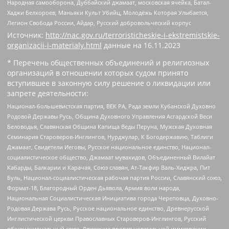
Народная самооборона, Дуббайский джамаат, московская ячейка, Батал-
Хаджи Белхороев, Маньяки Культ Убийц, Молодёжь Которая Улыбается,
Легион Свобода России, Айдар, Русский добровольческий корпус
Источник:
http://nac.gov.ru/terroristicheskie-i-ekstremistskie-
organizacii-i-materialy.html
данные на
16.11.2023
* Перечень общественных объединений и религиозных
организаций в отношении которых судом принято
вступившее в законную силу решение о ликвидации или
запрете деятельности:
Национал-большевистская партия, ВЕК РА, Рада земли Кубанской Духовно
Родовой Державы Русь, Община Духовного Управления Асгардской Веси
Беловодья, Славянская Община Капища Веды Перуна, Мужская Духовная
Семинария Староверов-Инглингов, Нурджулар, К Богодержавию, Таблиги
Джамаат, Свидетели Иеговы, Русское национальное единство, Национал-
социалистическое общество, Джамаат мувахидов, Объединенный Вилайат
Кабарды, Балкарии и Карачая, Союз славян, Ат-Такфир Валь-Хиджра, Пит
Буль, Национал-социалистическая рабочая партия России, Славянский союз,
Формат-18, Благородный Орден Дьявола, Армия воли народа,
Национальная Социалистическая Инициатива города Череповца, Духовно-
Родовая Держава Русь, Русское национальное единство, Древнерусской
Инглистической церкви Православных Староверов-Инглингов, Русский
общенациональный союз, Движение против нелегальной иммиграции,