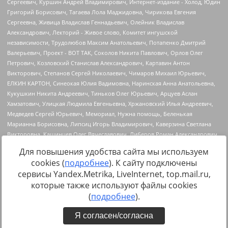
Для повышения удобства сайта мы используем
cookies (
подробнее
). К сайту подключены
сервисы Yandex.Metrika, LiveInternet, top.mail.ru,
Источник:
https://minjust.gov.ru/uploaded/files/reestr-
которые также используют файлы cookies
inostrannyih-agentov-22-03-2024.pdf
данные на
22.03.2024
(
подробнее
).
Я согласен/согласна