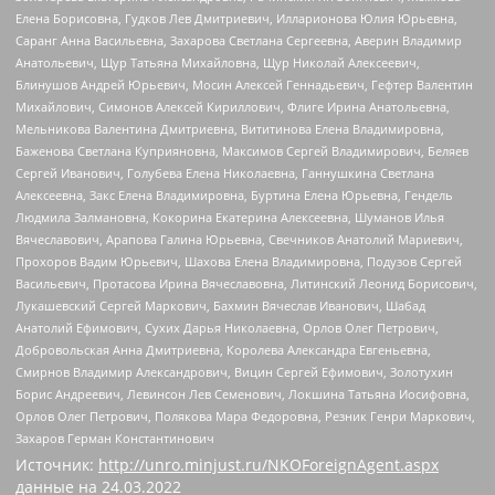
Елена Борисовна, Гудков Лев Дмитриевич, Илларионова Юлия Юрьевна,
Саранг Анна Васильевна, Захарова Светлана Сергеевна, Аверин Владимир
Анатольевич, Щур Татьяна Михайловна, Щур Николай Алексеевич,
Блинушов Андрей Юрьевич, Мосин Алексей Геннадьевич, Гефтер Валентин
Михайлович, Симонов Алексей Кириллович, Флиге Ирина Анатольевна,
Мельникова Валентина Дмитриевна, Вититинова Елена Владимировна,
Баженова Светлана Куприяновна, Максимов Сергей Владимирович, Беляев
Сергей Иванович, Голубева Елена Николаевна, Ганнушкина Светлана
Алексеевна, Закс Елена Владимировна, Буртина Елена Юрьевна, Гендель
Людмила Залмановна, Кокорина Екатерина Алексеевна, Шуманов Илья
Вячеславович, Арапова Галина Юрьевна, Свечников Анатолий Мариевич,
Прохоров Вадим Юрьевич, Шахова Елена Владимировна, Подузов Сергей
Васильевич, Протасова Ирина Вячеславовна, Литинский Леонид Борисович,
Лукашевский Сергей Маркович, Бахмин Вячеслав Иванович, Шабад
Анатолий Ефимович, Сухих Дарья Николаевна, Орлов Олег Петрович,
Добровольская Анна Дмитриевна, Королева Александра Евгеньевна,
Смирнов Владимир Александрович, Вицин Сергей Ефимович, Золотухин
Борис Андреевич, Левинсон Лев Семенович, Локшина Татьяна Иосифовна,
Орлов Олег Петрович, Полякова Мара Федоровна, Резник Генри Маркович,
Захаров Герман Константинович
Источник:
http://unro.minjust.ru/NKOForeignAgent.aspx
данные на
24.03.2022