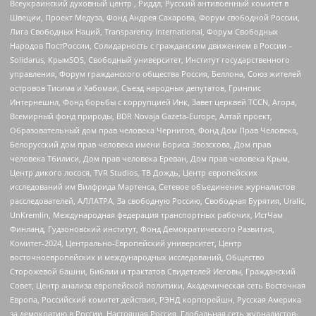
Всеукраинский духовный центр , Риддл, Русский антивоенный комитет в
Швеции, Проект Медуза, Фонд Андрея Сахарова, Форум свободной России,
Лига Свободных Наций, Transparеncy International, Форум Свободных
Народов ПостРоссии, Солидарность с гражданским движением в России –
Solidarus, КрымSOS, Свободный университет, Институт государственного
управления, Форум гражданского общества Россия, Беллона, Союз жителей
островов Тисима и Хабомаи, Съезд народных депутатов, Гринпис
Интернешнл, Фонд борьбы с коррупцией Инк, Завет церквей TCCN, Агора,
Всемирный фонд природы, BDR Novaja Gazeta-Europe, Алтай проект,
Образовательный дом прав человека Чернигов, Фонд Дом Прав Человека,
Белорусский дом прав человека имени Бориса Звозскова, Дом прав
человека Тбилиси, Дом прав человека Ереван, Дом прав человека Крым,
Центр дикого лосося, TVR Studios, ТВ Дождь, Центр европейских
исследований им Вилфрида Мартенса, Сетевое объединение журналистов
расследователей, АЛЛАТРА, За свободную Россию, Свободная Бурятия, Uralic,
UnKremlin, Международная федерация транспортных рабочих, ИстЧам
Финланд, Гудзоновский институт, Фонд Демократического Развития,
Комитет-2024, Центрально-Европейский университет, Центр
восточноевропейских и международных исследований, Общество
Сторожевой башни, Библии и трактатов Свидетелей Иеговы, Гражданский
Совет, Центр анализа европейской политики, Академическая сеть Восточная
Европа, Российский комитет действия, РЭНД корпорейшн, Русская Америка
за демократию в России, Настоящая Россия, Глобальная сеть журналистов-