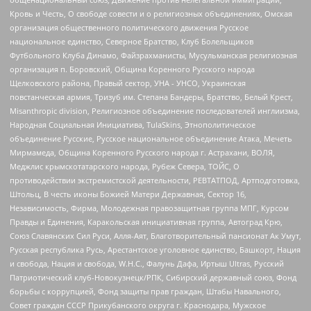
Кровь и Честь, О свободе совести и о религиозных объединениях, Омская
организация общественного политического движения Русское
национальное единство, Северное Братство, Клуб Болельщиков
Футбольного Клуба Динамо, Файзрахманисты, Мусульманская религиозная
организация п. Боровский, Община Коренного Русского народа
Щелковского района, Правый сектор, УНА - УНСО, Украинская
повстанческая армия, Тризуб им. Степана Бандеры, Братство, Белый Крест,
Misanthropic division, Религиозное объединение последователей инглиизма,
Народная Социальная Инициатива, TulaSkins, Этнополитическое
объединение Русские, Русское национальное объединение Атака, Мечеть
Мирмамеда, Община Коренного Русского народа г. Астрахани, ВОЛЯ,
Меджлис крымскотатарского народа, Рубеж Севера, ТОЙС, О
противодействии экстремистской деятельности, РЕВТАТПОД, Артподготовка,
Штольц, В честь иконы Божией Матери Державная, Сектор 16,
Независимость, Фирма, Молодежная правозащитная группа МПГ, Курсом
Правды и Единения, Каракольская инициативная группа, Автоград Крю,
Союз Славянских Сил Руси, Алля-Аят, Благотворительный пансионат Ак Умут,
Русская республика Русь, Арестантское уголовное единство, Башкорт, Нация
и свобода, Нация и свобода, W.H.С., Фалунь Дафа, Иртыш Ultras, Русский
Патриотический клуб-Новокузнецк/РПК, Сибирский державный союз, Фонд
борьбы с коррупцией, Фонд защиты прав граждан, Штабы Навального,
Совет граждан СССР Прикубанского округа г. Краснодара, Мужское