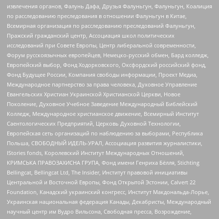
извлечения органов, Фалунь Дафа, Друзья Фалуньгун, Фалуньгун, Коалиция
по расследованию преследования в отношении Фалуньгун в Китае,
Всемирная организация по расследованию преследований Фалуньгун,
Пражский гражданский центр, Ассоциация школ политических
исследований при Совете Европы, Центр либеральной современности,
Форум русскоязычных европейцев, Немецко-русский обмен, Бард колледж,
Европейский выбор, Фонд Ходорковского, Оксфордский российский фонд,
Фонд Будущее России, Компания свободы информации, Проект Медиа,
Международное партнерство за права человека, Духовное Управление
Евангельских Христиан Украинской Христианской Церкви, Новое
Поколение, Духовное Учебное Заведение Международный Библейский
Колледж, Международное христианское движение, Всемирный Институт
Саентологических Предприятий, Церковь Духовной Технологии,
Европейская сеть организаций по наблюдению за выборами, Республика
Польша, СВОБОДНЫЙ ИДЕЛЬ-УРАЛ, Ассоциация развития журналистики,
IStories fonds, Королевский Институт Международных Отношений,
КРИМСЬКА ПРАВОЗАХИСНА ГРУПА, Фонд имени Генриха Бёлля, Stichting
Bellingcat, Bellingcat Ltd, The Insider, Институт правовой инициативы
Центральной и Восточной Европы, Фонд Открытой Эстонии, Calvert 22
Foundation, Канадский украинский конгресс, Институт Макдональда-Лорье,
Украинская национальная федерация Канады, Декабристы, Международный
научный центр им Вудро Вильсона, Свободная пресса, Возрождение,