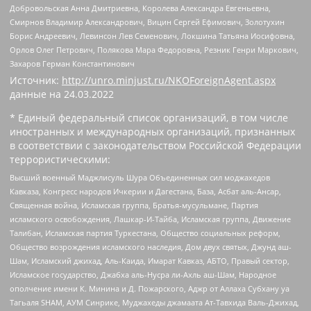
Добровольская Анна Дмитриевна, Королева Александра Евгеньевна,
Смирнов Владимир Александрович, Вицин Сергей Ефимович, Золотухин
Борис Андреевич, Левинсон Лев Семенович, Локшина Татьяна Иосифовна,
Орлов Олег Петрович, Полякова Мара Федоровна, Резник Генри Маркович,
Захаров Герман Константинович
Источник:
http://unro.minjust.ru/NKOForeignAgent.aspx
данные на
24.03.2022
* Единый федеральный список организаций, в том числе
иностранных и международных организаций, признанных
в соответствии с законодательством Российской Федерации
террористическими:
Высший военный Маджлисуль Шура Объединенных сил моджахедов
Кавказа, Конгресс народов Ичкерии и Дагестана, База, Асбат аль-Ансар,
Священная война, Исламская группа, Братья-мусульмане, Партия
исламского освобождения, Лашкар-И-Тайба, Исламская группа, Движение
Талибан, Исламская партия Туркестана, Общество социальных реформ,
Общество возрождения исламского наследия, Дом двух святых, Джунд аш-
Шам, Исламский джихад, Аль-Каида, Имарат Кавказ, АБТО, Правый сектор,
Исламское государство, Джабха аль-Нусра ли-Ахль аш-Шам, Народное
ополчение имени К. Минина и Д. Пожарского, Аджр от Аллаха Субхану уа
Тагьаля SHAM, АУМ Синрике, Муджахеды джамаата Ат-Тавхида Валь-Джихад,