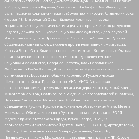
социалистическое общество, Джамаат мувахидов, Объединенный Вилайат
Кабарды, Балкарии и Карачая, Союз славян, Ат-Такфир Валь-Хиджра, Пит
Буль, Национал-социалистическая рабочая партия России, Славянский союз,
Формат-18, Благородный Орден Дьявола, Армия воли народа,
Национальная Социалистическая Инициатива города Череповца, Духовно-
Родовая Держава Русь, Русское национальное единство, Древнерусской
Инглистической церкви Православных Староверов-Инглингов, Русский
общенациональный союз, Движение против нелегальной иммиграции,
Кровь и Честь, О свободе совести и о религиозных объединениях, Омская
организация общественного политического движения Русское
национальное единство, Северное Братство, Клуб Болельщиков
Футбольного Клуба Динамо, Файзрахманисты, Мусульманская религиозная
организация п. Боровский, Община Коренного Русского народа
Щелковского района, Правый сектор, УНА - УНСО, Украинская
повстанческая армия, Тризуб им. Степана Бандеры, Братство, Белый Крест,
Misanthropic division, Религиозное объединение последователей инглиизма,
Народная Социальная Инициатива, TulaSkins, Этнополитическое
объединение Русские, Русское национальное объединение Атака, Мечеть
Мирмамеда, Община Коренного Русского народа г. Астрахани, ВОЛЯ,
Меджлис крымскотатарского народа, Рубеж Севера, ТОЙС, О
противодействии экстремистской деятельности, РЕВТАТПОД, Артподготовка,
Штольц, В честь иконы Божией Матери Державная, Сектор 16,
Независимость, Фирма, Молодежная правозащитная группа МПГ, Курсом