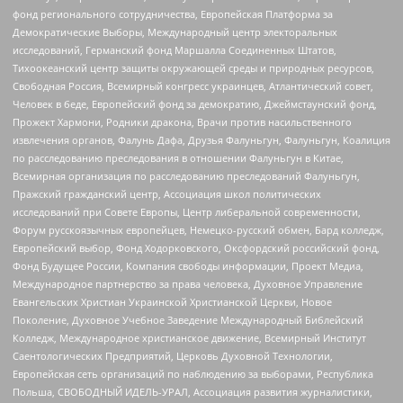
фонд регионального сотрудничества, Европейская Платформа за
Демократические Выборы, Международный центр электоральных
исследований, Германский фонд Маршалла Соединенных Штатов,
Тихоокеанский центр защиты окружающей среды и природных ресурсов,
Свободная Россия, Всемирный конгресс украинцев, Атлантический совет,
Человек в беде, Европейский фонд за демократию, Джеймстаунский фонд,
Прожект Хармони, Родники дракона, Врачи против насильственного
извлечения органов, Фалунь Дафа, Друзья Фалуньгун, Фалуньгун, Коалиция
по расследованию преследования в отношении Фалуньгун в Китае,
Всемирная организация по расследованию преследований Фалуньгун,
Пражский гражданский центр, Ассоциация школ политических
исследований при Совете Европы, Центр либеральной современности,
Форум русскоязычных европейцев, Немецко-русский обмен, Бард колледж,
Европейский выбор, Фонд Ходорковского, Оксфордский российский фонд,
Фонд Будущее России, Компания свободы информации, Проект Медиа,
Международное партнерство за права человека, Духовное Управление
Евангельских Христиан Украинской Христианской Церкви, Новое
Поколение, Духовное Учебное Заведение Международный Библейский
Колледж, Международное христианское движение, Всемирный Институт
Саентологических Предприятий, Церковь Духовной Технологии,
Европейская сеть организаций по наблюдению за выборами, Республика
Польша, СВОБОДНЫЙ ИДЕЛЬ-УРАЛ, Ассоциация развития журналистики,