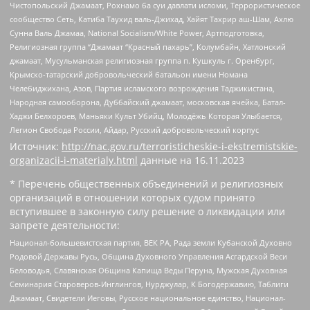
Чистопольский Джамаат, Рохнамо ба суи давлати исломи, Террористическое
сообщество Сеть, Катиба Таухид валь-Джихад, Хайят Тахрир аш-Шам, Ахлю
Сунна Валь Джамаа, National Socialism/White Power, Артподготовка,
Религиозная группа “Джамаат “Красный пахарь”, Колумбайн, Хатлонский
джамаат, Мусульманская религиозная группа п. Кушкуль г. Оренбург,
Крымско-татарский добровольческий батальон имени Номана
Челебиджихана, Азов, Партия исламского возрождения Таджикистана,
Народная самооборона, Дуббайский джамаат, московская ячейка, Батал-
Хаджи Белхороев, Маньяки Культ Убийц, Молодёжь Которая Улыбается,
Легион Свобода России, Айдар, Русский добровольческий корпус
Источник:
http://nac.gov.ru/terroristicheskie-i-ekstremistskie-
organizacii-i-materialy.html
данные на
16.11.2023
* Перечень общественных объединений и религиозных
организаций в отношении которых судом принято
вступившее в законную силу решение о ликвидации или
запрете деятельности:
Национал-большевистская партия, ВЕК РА, Рада земли Кубанской Духовно
Родовой Державы Русь, Община Духовного Управления Асгардской Веси
Беловодья, Славянская Община Капища Веды Перуна, Мужская Духовная
Семинария Староверов-Инглингов, Нурджулар, К Богодержавию, Таблиги
Джамаат, Свидетели Иеговы, Русское национальное единство, Национал-