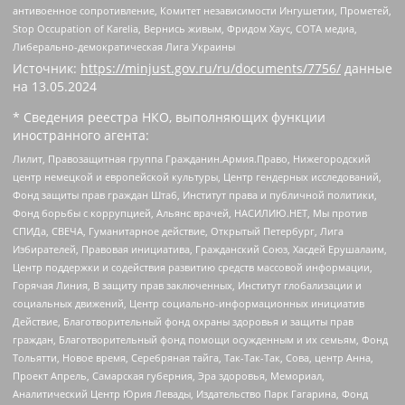
антивоенное сопротивление, Комитет независимости Ингушетии, Прометей,
Stop Occupation of Karelia, Вернись живым, Фридом Хаус, СОТА медиа,
Либерально-демократическая Лига Украины
Источник:
https://minjust.gov.ru/ru/documents/7756/
данные
на
13.05.2024
* Сведения реестра НКО, выполняющих функции
иностранного агента:
Лилит, Правозащитная группа Гражданин.Армия.Право, Нижегородский
центр немецкой и европейской культуры, Центр гендерных исследований,
Фонд защиты прав граждан Штаб, Институт права и публичной политики,
Фонд борьбы с коррупцией, Альянс врачей, НАСИЛИЮ.НЕТ, Мы против
СПИДа, СВЕЧА, Гуманитарное действие, Открытый Петербург, Лига
Избирателей, Правовая инициатива, Гражданский Союз, Хасдей Ерушалаим,
Центр поддержки и содействия развитию средств массовой информации,
Горячая Линия, В защиту прав заключенных, Институт глобализации и
социальных движений, Центр социально-информационных инициатив
Действие, Благотворительный фонд охраны здоровья и защиты прав
граждан, Благотворительный фонд помощи осужденным и их семьям, Фонд
Тольятти, Новое время, Серебряная тайга, Так-Так-Так, Сова, центр Анна,
Проект Апрель, Самарская губерния, Эра здоровья, Мемориал,
Аналитический Центр Юрия Левады, Издательство Парк Гагарина, Фонд