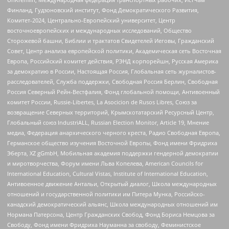
Финланд, Гудзоновский институт, Фонд Демократического Развития,
Комитет-2024, Центрально-Европейский университет, Центр
восточноевропейских и международных исследований, Общество
Сторожевой башни, Библии и трактатов Свидетелей Иеговы, Гражданский
Совет, Центр анализа европейской политики, Академическая сеть Восточная
Европа, Российский комитет действия, РЭНД корпорейшн, Русская Америка
за демократию в России, Настоящая Россия, Глобальная сеть журналистов-
расследователей, Служба поддержки, Свободная Россия Берлин, Свободная
Россия Северный Рейн-Вестфалия, Фонд глобальной помощи, Антивоенный
комитет России, Russie-Libertes, La Asocicion de Rusos Libres, Союз за
возвращение Северных территорий, Крымскотатарский Ресурсный Центр,
Глобальный союз IndustriALL, Russian Election Monitor, Article 19, Мнение
медиа, Федерация анархического черного креста, Радио Свободная Европа,
Германское общество изучения Восточной Европы, Фонд имени Фридриха
Эберта, XZ gGmbH, Мобильная академия поддержки гендерной демократии
и миротворчества, Форум имени Льва Копелева, American Councils for
International Education, Cultural Vistas, Institute of International Education,
Антивоенное движение Антальи, Открытый диалог, Школа международных
отношений и государственной политики им Питера Мунка, Российско-
канадский демократический альянс, Школа международных отношений им
Нормана Патерсона, Центр Гражданских Свобод, Фонд Бориса Немцова за
Свободу, Фонд имени Фридриха Науманна за свободу, Феминистское