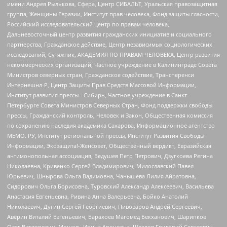
имени Андрея Рылькова, Сфера, Центр СИБАЛЬТ, Уральская правозащитная
группа, Женщины Евразии, Институт прав человека, Фонд защиты гласности,
Российский исследовательский центр по правам человека,
Дальневосточный центр развития гражданских инициатив и социального
партнерства, Гражданское действие, Центр независимых социологических
исследований, Сутяжник, АКАДЕМИЯ ПО ПРАВАМ ЧЕЛОВЕКА, Центр развития
некоммерческих организаций, Частное учреждение в Калининграде Совета
Министров северных стран, Гражданское содействие, Трансперенси
Интернешнл-Р, Центр Защиты Прав Средств Массовой Информации,
Институт развития прессы - Сибирь, Частное учреждение в Санкт-
Петербурге Совета Министров Северных Стран, Фонд поддержки свободы
прессы, Гражданский контроль, Человек и Закон, Общественная комиссия
по сохранению наследия академика Сахарова, Информационное агентство
МЕМО. РУ, Институт региональной прессы, Институт Развития Свободы
Информации, Экозащита!-Женсовет, Общественный вердикт, Евразийская
антимонопольная ассоциация, Бедушев Петр Петрович, Дзугкоева Регина
Николаевна, Кривенко Сергей Владимирович, Милославский Павел
Юрьевич, Шнырова Ольга Вадимовна, Чанышева Лилия Айратовна,
Сидорович Ольга Борисовна, Туровский Александр Алексеевич, Васильева
Анастасия Евгеньевна, Ривина Анна Валерьевна, Бойко Анатолий
Николаевич, Дугин Сергей Георгиевич, Пивоваров Андрей Сергеевич,
Аверин Виталий Евгеньевич, Барахоев Магомед Бекханович, Шарипков
Олег Викторович, Мошель Ирина Ароновна, Шведов Григорий Сергеевич,