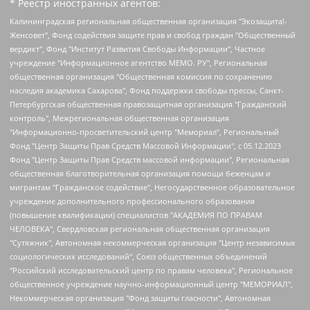
* Реестр иностранных агентов:
Калининградская региональная общественная организация "Экозащита!-Женсовет", Фонд содействия защите прав и свобод граждан "Общественный вердикт", Фонд "Институт Развития Свободы Информации", Частное учреждение "Информационное агентство МЕМО. РУ", Региональная общественная организация "Общественная комиссия по сохранению наследия академика Сахарова", Фонд поддержки свободы прессы, Санкт-Петербургская общественная правозащитная организация "Гражданский контроль", Межрегиональная общественная организация "Информационно-просветительский центр "Мемориал", Региональный Фонд "Центр Защиты Прав Средств Массовой Информации", с 05.12.2023 Фонд "Центр Защиты Прав Средств массовой информации", Региональная общественная благотворительная организация помощи беженцам и мигрантам "Гражданское содействие", Негосударственное образовательное учреждение дополнительного профессионального образования (повышение квалификации) специалистов "АКАДЕМИЯ ПО ПРАВАМ ЧЕЛОВЕКА", Свердловская региональная общественная организация "Сутяжник", Автономная некоммерческая организация "Центр независимых социологических исследований", Союз общественных объединений "Российский исследовательский центр по правам человека", Региональное общественное учреждение научно-информационный центр "МЕМОРИАЛ", Некоммерческая организация "Фонд защиты гласности", Автономная некоммерческая организация "Институт прав человека", Городская общественная организация "Екатеринбургское общество "МЕМОРИАЛ", Городская общественная организация "Рязанское историко-просветительское и правозащитное общество "Мемориал" (Рязанский Мемориал), Челябинский региональный орган общественной самодеятельности – женское общественное объединение "Женщины Евразии", Челябинский региональный орган общественной самодеятельности "Уральская правозащитная группа", Фонд содействия защите здоровья и социальной справедливости имени Андрея Рылькова, Автономная Некоммерческая Организация "Аналитический Центр Юрия Левады", Автономная некоммерческая организация социальной поддержки населения "Проект Апрель", Региональная общественная организация помощи женщинам и детям, находящимся в кризисной ситуации "Информационно-методический центр "Анна", Фонд содействия развитию массовых коммуникаций и правовому просвещению "Так-так-Так", Фонд содействия устойчивому развитию "Серебряная тайга", Свердловский региональный общественный фонд социальных проектов "Новое время", "Idel.Реалии", Кавказ.Реалии, Крым.Реалии, Телеканал Настоящее Время, Татаро-башкирская служба Радио Свобода (Azatliq Radiosi), Радио Свободная Европа/Радио Свобода (PCE/PC), "Сибирь.Реалии", "Фактограф", Благотворительный фонд помощи осужденным и их семьям, Автономная некоммерческая организация "Институт глобализации и социальных движений", Фонд "В защиту прав заключенных", Частное учреждение "Центр поддержки и содействия развитию средств массовой информации", Пензенский региональный общественный благотворительный фонд "Гражданский союз", "Север.Реалии", Некоммерческая организация Фонд "Правовая инициатива", Общество с ограниченной ответственностью "Радио Свободная Европа/Радио Свобода", Чешское информационное агентство "MEDIUM-ORIENT", Красноярская региональная общественная организация "Мы против СПИДа", Камалягин Денис Николаевич, Маркелов Сергей Евгеньевич, Пономарев Лев Александрович, Савицкая Людмила Алексеевна, Автономная некоммерческая организация "Центр по работе с проблемой насилия "НАСИЛИЮ.НЕТ", Межрегиональный профессиональный союз работников здравоохранения "Альянс врачей", Юридическое лицо, зарегистрированное в Латвийской Республике, SIA "Medusa Project" (регистрационный номер 40103797863, дата регистрации 10.06.2014), Некоммерческая организация "Фонд по борьбе с коррупцией", Автономная некоммерческая организация "Институт права и публичной политики", Баданин Роман Сергеевич, Гликин Максим Александрович, Железнова Мария Михайловна, Лукьянова Юлия Сергеевна, Маетная Елизавета Витальевна, Маняхин Петр Борисович, Чуракова Ольга Владимировна, Ярош Юлия Петровна, Юридическое лицо "The Insider SIA", зарегистрированное в Риге, Латвийская Республика (дата регистрации 26.06.2015), являющееся администратором доменного имени интернет-издания "The Insider SIA", https://theins.ru, Постернак Алексей Евгеньевич, Рубин Михаил Аркадьевич, Анин Роман Александрович, Юридическое лицо Istories fonds, зарегистрированное в Латвийской Республике (регистрационный номер 50008295751, дата регистрации 24.02.2020), Великовский Дмитрий Александрович, Долинина Ирина Николаевна, Мароховская Алеся Алексеевна, Шлейнов Роман Юрьевич, Шмагун Олеся Валентиновна, Общество с ограниченной ответственностью "Альтаир 2021", Общество с ограниченной ответственностью "Вега 2021", Общество с ограниченной ответственностью "Главный редактор 2021", Общество с ограниченной ответственностью "Ромашки монолит", Важенков Артем Валерьевич, Ивановская областная общественная организация "Центр гендерных исследований", Гурман Юрий Альбертович, Медиапроект "ОВД-Инфо", Егоров Владимир Владимирович, Жилинский Владимир Александрович, Общество с ограниченной ответственностью "ЗП", Иванова София Юрьевна, Карезина Инна Павловна, Кильтау Екатерина Викторовна, Петров Алексей Викторович, Пискунов Сергей Евгеньевич, Смирнов Сергей Сергеевич, Тихонов Михаил Сергеевич, Общество с ограниченной ответственностью "ЖУРНАЛИСТ-ИНОСТРАННЫЙ АГЕНТ", Арапова Галина Юрьевна, Вольтская Татьяна Анатольевна, Американская компания "Mason G.E.S. Anonymous Foundation" (США), являющаяся владельцем интернет-издания https://mnews.world/, Компания "Stichting Bellingcat", зарегистрированная в Нидерландах (дата регистрации 11.07.2018), Захаров Андрей Вячеславович, Клепиковская Екатерина Дмитриевна, Общество с ограниченной ответственностью "МЕМО", Перл Роман Александрович, Симонов Евгений Алексеевич, Соловьева Елена Анатольевна, Сотников Даниил Владимирович, Сурначева Елизавета Дмитриевна, Автономная некоммерческая организация по защите прав человека и информированию населения "Якутия – Наше Мнение", Общество с ограниченной ответственностью "Москоу диджитал медиа", с 26.01.2023 Общество с ограниченной ответственностью "Чайка Белые сады", Ветошкина Валерия Валерьевна, Заговора Максим Александрович, Межрегиональное общественное движение "Российская ЛГБТ - сеть", Оленичев Максим Владимирович, Павлов Иван Юрьевич, Скворцова Елена Сергеевна, Общество с ограниченной ответственностью "Как бы инагент", Кочетков Игорь Викторович, Общество с ограниченной ответственностью "Честные выборы", Еланчик Олег Александрович, Общество с ограниченной ответственностью "Нобелевский призыв", Гималова Регина Эмилевна, Григорьев Андрей Валерьевич, Григорьева Алина Александровна, Ассоциация по содействию защите прав призывников, альтернативнослужащих и военнослужащих "Правозащитная группа "Гражданин.Армия.Право", Хисамова Регина Фаритовна, Автономная некоммерческая организация по реализации социально-правовых программ "Лилит", Дальневосточное общественное движение "Маяк", Санкт-Петербургская ЛГБТ-инициативная группа "Выход", Инициативная группа ЛГБТ+ "Реверс", Алексеев Андрей Викторович, Бекбулатова Таисия Львовна, Беляев Иван Михайлович, Владыкина Елена Сергеевна, Гельман Марат Александрович, Никульшина Вероника Юрьевна, Толоконникова Надежда Андреевна, Шендерович Виктор Анатольевич, Общество с ограниченной ответственностью "Данное сообщение", Общество с ограниченной ответственностью Издательский дом "Новая глава", Айнбиндер Александра Александровна, Московский комьюнити-центр для ЛГБТ+инициатив, Благотворительный фонд развития филантропии, Deutsche Welle (Германия, Kurt-Schumacher-Strasse 3, 53113 Bonn), Борзунова Мария Михайловна, Воробьев Виктор Викторович, Голубева Анна Львовна, Константинова Алла Михайловна, Малкова Ирина Владимировна, Мурадов Мурад Абдулгалимович, Осетинская Елизавета Николаевна, Понасенков Евгений Николаевич, Ганапольский Матвей Юрьевич, Киселев Евгений Алексеевич, Борухович Ирина Григорьевна, Дремин Иван Тимофеевич, Дубровский Дмитрий Викторович, Красноярская региональная общественная организация поддержки и развития альтернативных образовательных технологий и межкультурных коммуникаций "ИНТЕРРА", Маяковская Екатерина Алексеевна, Фейгин Марк Захарович, Филимонов Андрей Викторович, Дзугкоева Регина Николаевна, Доброхотов Роман Александрович, Дудь Юрий Александрович, Елкин Сергей Владимирович, Кругликов Кирилл Игоревич, Сабунаева Мария Леонидовна, Семенов Алексей Владимирович, Шаинян Карен Багратович, Шульман Екатерина Михайловна, Асафьев Артур Валерьевич, Вахштайн Виктор Семенович, Венедиктов Алексей Алексеевич, Лушникова Екатерина Евгеньевна, Волков Леонид Михайлович, Невзоров Александр Глебович, Пархоменко Сергей Борисович, Сироткин Ярослав Николаевич, Кара-Мурза Владимир Владимирович, Баранова Наталья Владимировна, Гозман Леонид Яковлевич, Кагарлицкий Борис Юльевич, Климарев Михаил Валерьевич, Милов Владимир Станиславович, Автономная некоммерческая организация Краснодарский центр современного искусства "Типография", Моргенштерн Алишер Тагирович, Соболь Любовь Эдуардовна, Общество с ограниченной ответственностью "ЛИЗА НОРМ", Каспаров Гарри Кимович, Ходорковский Михаил Борисович, Общество с ограниченной ответственностью "Апрельские тезисы", Данилович Ирина Брониславовна, Кашин Олег Владимирович, Петров Николай Владимирович, Пивоваров Алексей Владимирович, Соколов Михаил Владимирович, Цветкова Юлия Владимировна, Чичваркин Евгений Александрович, Комитет против пыток/Команда против пыток, Общество с ограниченной ответственностью "Первый научный", Общество с ограниченной ответственностью "Вертолет и ко", Белоцерковская Вероника Борисовна, Кац Максим Евгеньевич, Лазарева Татьяна Юрьевна, Шаведдинов Руслан Табризович, Яшин Илья Валерьевич, Общество с ограниченной ответственностью "Иноагент ААВ", Алешковский Дмитрий Петрович, Альбац Евгения Марковна, Быков Дмитрий Львович, Галямина Юлия Евгеньевна, Лойко Сергей Леонидович, Мартынов Кирилл Константинович, Медведев Сергей Александрович, Крашенинников Федор Геннадиевич, Гордеева Катерина Вл