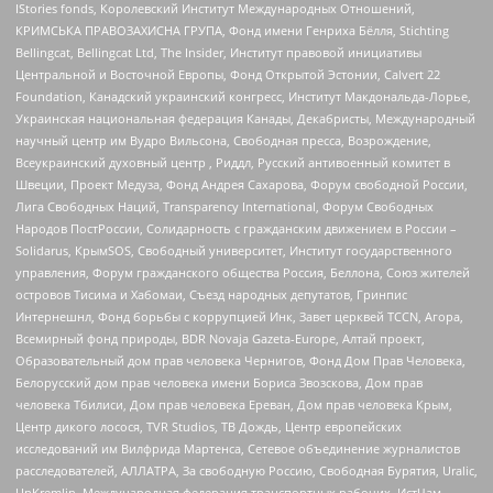
IStories fonds, Королевский Институт Международных Отношений,
КРИМСЬКА ПРАВОЗАХИСНА ГРУПА, Фонд имени Генриха Бёлля, Stichting
Bellingcat, Bellingcat Ltd, The Insider, Институт правовой инициативы
Центральной и Восточной Европы, Фонд Открытой Эстонии, Calvert 22
Foundation, Канадский украинский конгресс, Институт Макдональда-Лорье,
Украинская национальная федерация Канады, Декабристы, Международный
научный центр им Вудро Вильсона, Свободная пресса, Возрождение,
Всеукраинский духовный центр , Риддл, Русский антивоенный комитет в
Швеции, Проект Медуза, Фонд Андрея Сахарова, Форум свободной России,
Лига Свободных Наций, Transparеncy International, Форум Свободных
Народов ПостРоссии, Солидарность с гражданским движением в России –
Solidarus, КрымSOS, Свободный университет, Институт государственного
управления, Форум гражданского общества Россия, Беллона, Союз жителей
островов Тисима и Хабомаи, Съезд народных депутатов, Гринпис
Интернешнл, Фонд борьбы с коррупцией Инк, Завет церквей TCCN, Агора,
Всемирный фонд природы, BDR Novaja Gazeta-Europe, Алтай проект,
Образовательный дом прав человека Чернигов, Фонд Дом Прав Человека,
Белорусский дом прав человека имени Бориса Звозскова, Дом прав
человека Тбилиси, Дом прав человека Ереван, Дом прав человека Крым,
Центр дикого лосося, TVR Studios, ТВ Дождь, Центр европейских
исследований им Вилфрида Мартенса, Сетевое объединение журналистов
расследователей, АЛЛАТРА, За свободную Россию, Свободная Бурятия, Uralic,
UnKremlin, Международная федерация транспортных рабочих, ИстЧам