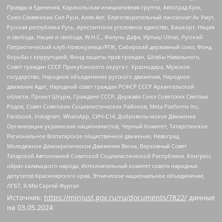
Правды и Единения, Каракольская инициативная группа, Автоград Крю,
Союз Славянских Сил Руси, Алля-Аят, Благотворительный пансионат Ак Умут,
Русская республика Русь, Арестантское уголовное единство, Башкорт, Нация
и свобода, Нация и свобода, W.H.С., Фалунь Дафа, Иртыш Ultras, Русский
Патриотический клуб-Новокузнецк/РПК, Сибирский державный союз, Фонд
борьбы с коррупцией, Фонд защиты прав граждан, Штабы Навального,
Совет граждан СССР Прикубанского округа г. Краснодара, Мужское
государство, Народное объединение русского движения, Народное
движение Адат, Народный совет граждан РСФСР СССР Архангельской
области, Проект Штурм, Граждане СССР, Держава Союз Советских Светлых
Родов, Совет Советских Социалистических Районов, Meta Platforms Inc,
Facebook, Instagram, WhatsApp, СИЧ-С14, Добровольческое Движение
Организации украинских националистов, Черный Комитет, Татарстанское
Региональное Всетатарское общественное движение, Невоград,
Молодежное Демократическое Движение Весна, Верховный Совет
Татарской Автономной Советской Социалистической Республики, Конгресс
ойрат-калмыцкого народа, Исполнительный комитет совета народных
депутатов Красноярского края, Этническое национальное объединение,
ЛГБТ, Я.МЫ Сергей Фургал
Источник:
https://minjust.gov.ru/ru/documents/7822/
данные
на
03.05.2024