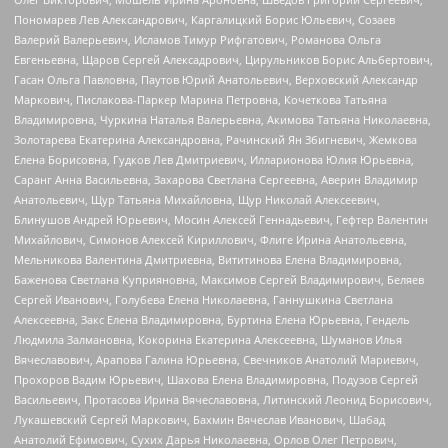
Пономарев Лев Александрович, Каргалицкий Борис Юльевич, Созаев
Валерий Валерьевич, Исламов Тимур Рифгатович, Романова Ольга
Евгеньевна, Щаров Сергей Алексадрович, Цирульников Борис Альбертович,
Гасан Ольга Павловна, Паутов Юрий Анатольевич, Верховский Александр
Маркович, Пислакова-Паркер Марина Петровна, Кочеткова Татьяна
Владимировна, Чуркина Наталья Валерьевна, Акимова Татьяна Николаевна,
Золотарева Екатерина Александровна, Рачинский Ян Збигневич, Жемкова
Елена Борисовна, Гудков Лев Дмитриевич, Илларионова Юлия Юрьевна,
Саранг Анна Васильевна, Захарова Светлана Сергеевна, Аверин Владимир
Анатольевич, Щур Татьяна Михайловна, Щур Николай Алексеевич,
Блинушов Андрей Юрьевич, Мосин Алексей Геннадьевич, Гефтер Валентин
Михайлович, Симонов Алексей Кириллович, Флиге Ирина Анатольевна,
Мельникова Валентина Дмитриевна, Вититинова Елена Владимировна,
Баженова Светлана Куприяновна, Максимов Сергей Владимирович, Беляев
Сергей Иванович, Голубева Елена Николаевна, Ганнушкина Светлана
Алексеевна, Закс Елена Владимировна, Буртина Елена Юрьевна, Гендель
Людмила Залмановна, Кокорина Екатерина Алексеевна, Шуманов Илья
Вячеславович, Арапова Галина Юрьевна, Свечников Анатолий Мариевич,
Прохоров Вадим Юрьевич, Шахова Елена Владимировна, Подузов Сергей
Васильевич, Протасова Ирина Вячеславовна, Литинский Леонид Борисович,
Лукашевский Сергей Маркович, Бахмин Вячеслав Иванович, Шабад
Анатолий Ефимович, Сухих Дарья Николаевна, Орлов Олег Петрович,