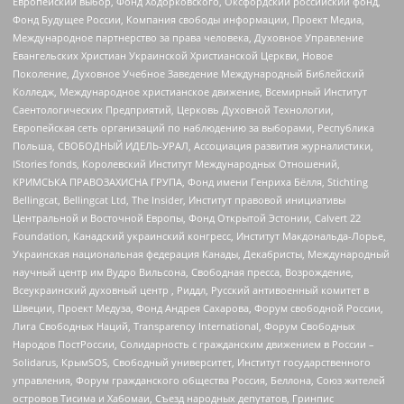
Европейский выбор, Фонд Ходорковского, Оксфордский российский фонд,
Фонд Будущее России, Компания свободы информации, Проект Медиа,
Международное партнерство за права человека, Духовное Управление
Евангельских Христиан Украинской Христианской Церкви, Новое
Поколение, Духовное Учебное Заведение Международный Библейский
Колледж, Международное христианское движение, Всемирный Институт
Саентологических Предприятий, Церковь Духовной Технологии,
Европейская сеть организаций по наблюдению за выборами, Республика
Польша, СВОБОДНЫЙ ИДЕЛЬ-УРАЛ, Ассоциация развития журналистики,
IStories fonds, Королевский Институт Международных Отношений,
КРИМСЬКА ПРАВОЗАХИСНА ГРУПА, Фонд имени Генриха Бёлля, Stichting
Bellingcat, Bellingcat Ltd, The Insider, Институт правовой инициативы
Центральной и Восточной Европы, Фонд Открытой Эстонии, Calvert 22
Foundation, Канадский украинский конгресс, Институт Макдональда-Лорье,
Украинская национальная федерация Канады, Декабристы, Международный
научный центр им Вудро Вильсона, Свободная пресса, Возрождение,
Всеукраинский духовный центр , Риддл, Русский антивоенный комитет в
Швеции, Проект Медуза, Фонд Андрея Сахарова, Форум свободной России,
Лига Свободных Наций, Transparеncy International, Форум Свободных
Народов ПостРоссии, Солидарность с гражданским движением в России –
Solidarus, КрымSOS, Свободный университет, Институт государственного
управления, Форум гражданского общества Россия, Беллона, Союз жителей
островов Тисима и Хабомаи, Съезд народных депутатов, Гринпис