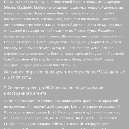
Германское общество изучения Восточной Европы, Фонд имени Фридриха
Эберта, XZ gGmbH, Мобильная академия поддержки гендерной демократии
и миротворчества, Форум имени Льва Копелева, American Councils for
International Education, Cultural Vistas, Institute of International Education,
Антивоенное движение Антальи, Открытый диалог, Школа международных
отношений и государственной политики им Питера Мунка, Российско-
канадский демократический альянс, Школа международных отношений им
Нормана Патерсона, Центр Гражданских Свобод, Фонд Бориса Немцова за
Свободу, Фонд имени Фридриха Науманна за свободу, Феминистское
антивоенное сопротивление, Комитет независимости Ингушетии, Прометей,
Stop Occupation of Karelia, Вернись живым, Фридом Хаус, СОТА медиа,
Либерально-демократическая Лига Украины
Источник:
https://minjust.gov.ru/ru/documents/7756/
данные
на
13.05.2024
* Сведения реестра НКО, выполняющих функции
иностранного агента:
Лилит, Правозащитная группа Гражданин.Армия.Право, Нижегородский
центр немецкой и европейской культуры, Центр гендерных исследований,
Фонд защиты прав граждан Штаб, Институт права и публичной политики,
Фонд борьбы с коррупцией, Альянс врачей, НАСИЛИЮ.НЕТ, Мы против
СПИДа, СВЕЧА, Гуманитарное действие, Открытый Петербург, Лига