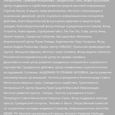
Избирателей, Правовая инициатива, Гражданский Союз, Хасдей Ерушалаим,
Центр поддержки и содействия развитию средств массовой информации,
Горячая Линия, В защиту прав заключенных, Институт глобализации и
социальных движений, Центр социально-информационных инициатив
Действие, Благотворительный фонд охраны здоровья и защиты прав
граждан, Благотворительный фонд помощи осужденным и их семьям, Фонд
Тольятти, Новое время, Серебряная тайга, Так-Так-Так, Сова, центр Анна,
Проект Апрель, Самарская губерния, Эра здоровья, Мемориал,
Аналитический Центр Юрия Левады, Издательство Парк Гагарина, Фонд
имени Андрея Рылькова, Сфера, Центр СИБАЛЬТ, Уральская правозащитная
группа, Женщины Евразии, Институт прав человека, Фонд защиты гласности,
Российский исследовательский центр по правам человека,
Дальневосточный центр развития гражданских инициатив и социального
партнерства, Гражданское действие, Центр независимых социологических
исследований, Сутяжник, АКАДЕМИЯ ПО ПРАВАМ ЧЕЛОВЕКА, Центр развития
некоммерческих организаций, Частное учреждение в Калининграде Совета
Министров северных стран, Гражданское содействие, Трансперенси
Интернешнл-Р, Центр Защиты Прав Средств Массовой Информации,
Институт развития прессы - Сибирь, Частное учреждение в Санкт-
Петербурге Совета Министров Северных Стран, Фонд поддержки свободы
прессы, Гражданский контроль, Человек и Закон, Общественная комиссия
по сохранению наследия академика Сахарова, Информационное агентство
МЕМО. РУ, Институт региональной прессы, Институт Развития Свободы