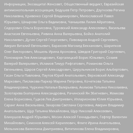
Информации, Экозащита!-Женсовет, Общественный вердикт, Евразийская
антимонопольная ассоциация, Бедушев Петр Петрович, Дзугкоева Регина
Николаевна, Кривенко Сергей Владимирович, Милославский Павел
Юрьевич, Шнырова Ольга Вадимовна, Чанышева Лилия Айратовна,
Сидорович Ольга Борисовна, Туровский Александр Алексеевич, Васильева
Анастасия Евгеньевна, Ривина Анна Валерьевна, Бойко Анатолий
Николаевич, Дугин Сергей Георгиевич, Пивоваров Андрей Сергеевич,
Аверин Виталий Евгеньевич, Барахоев Магомед Бекханович, Шарипков
Олег Викторович, Мошель Ирина Ароновна, Шведов Григорий Сергеевич,
Пономарев Лев Александрович, Каргалицкий Борис Юльевич, Созаев
Валерий Валерьевич, Исламов Тимур Рифгатович, Романова Ольга
Евгеньевна, Щаров Сергей Алексадрович, Цирульников Борис Альбертович,
Гасан Ольга Павловна, Паутов Юрий Анатольевич, Верховский Александр
Маркович, Пислакова-Паркер Марина Петровна, Кочеткова Татьяна
Владимировна, Чуркина Наталья Валерьевна, Акимова Татьяна Николаевна,
Золотарева Екатерина Александровна, Рачинский Ян Збигневич, Жемкова
Елена Борисовна, Гудков Лев Дмитриевич, Илларионова Юлия Юрьевна,
Саранг Анна Васильевна, Захарова Светлана Сергеевна, Аверин Владимир
Анатольевич, Щур Татьяна Михайловна, Щур Николай Алексеевич,
Блинушов Андрей Юрьевич, Мосин Алексей Геннадьевич, Гефтер Валентин
Михайлович, Симонов Алексей Кириллович, Флиге Ирина Анатольевна,
Мельникова Валентина Дмитриевна, Вититинова Елена Владимировна,