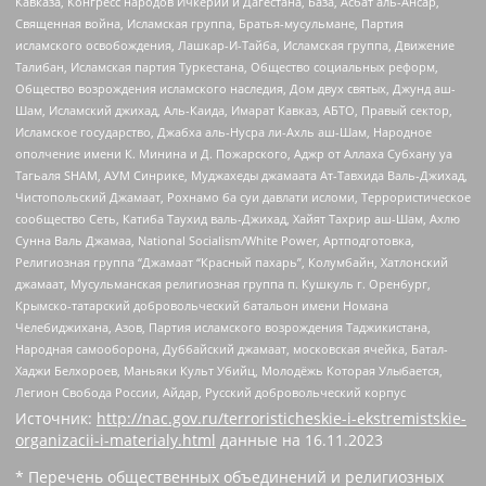
Кавказа, Конгресс народов Ичкерии и Дагестана, База, Асбат аль-Ансар,
Священная война, Исламская группа, Братья-мусульмане, Партия
исламского освобождения, Лашкар-И-Тайба, Исламская группа, Движение
Талибан, Исламская партия Туркестана, Общество социальных реформ,
Общество возрождения исламского наследия, Дом двух святых, Джунд аш-
Шам, Исламский джихад, Аль-Каида, Имарат Кавказ, АБТО, Правый сектор,
Исламское государство, Джабха аль-Нусра ли-Ахль аш-Шам, Народное
ополчение имени К. Минина и Д. Пожарского, Аджр от Аллаха Субхану уа
Тагьаля SHAM, АУМ Синрике, Муджахеды джамаата Ат-Тавхида Валь-Джихад,
Чистопольский Джамаат, Рохнамо ба суи давлати исломи, Террористическое
сообщество Сеть, Катиба Таухид валь-Джихад, Хайят Тахрир аш-Шам, Ахлю
Сунна Валь Джамаа, National Socialism/White Power, Артподготовка,
Религиозная группа “Джамаат “Красный пахарь”, Колумбайн, Хатлонский
джамаат, Мусульманская религиозная группа п. Кушкуль г. Оренбург,
Крымско-татарский добровольческий батальон имени Номана
Челебиджихана, Азов, Партия исламского возрождения Таджикистана,
Народная самооборона, Дуббайский джамаат, московская ячейка, Батал-
Хаджи Белхороев, Маньяки Культ Убийц, Молодёжь Которая Улыбается,
Легион Свобода России, Айдар, Русский добровольческий корпус
Источник:
http://nac.gov.ru/terroristicheskie-i-ekstremistskie-
organizacii-i-materialy.html
данные на
16.11.2023
* Перечень общественных объединений и религиозных