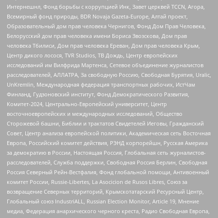
Интернешнл, Фонд борьбы с коррупцией Инк, Завет церквей TCCN, Агора,
Всемирный фонд природы, BDR Novaja Gazeta-Europe, Алтай проект,
Образовательный дом прав человека Чернигов, Фонд Дом Прав Человека,
Белорусский дом прав человека имени Бориса Звозскова, Дом прав
человека Тбилиси, Дом прав человека Ереван, Дом прав человека Крым,
Центр дикого лосося, TVR Studios, ТВ Дождь, Центр европейских
исследований им Вилфрида Мартенса, Сетевое объединение журналистов
расследователей, АЛЛАТРА, За свободную Россию, Свободная Бурятия, Uralic,
UnKremlin, Международная федерация транспортных рабочих, ИстЧам
Финланд, Гудзоновский институт, Фонд Демократического Развития,
Комитет-2024, Центрально-Европейский университет, Центр
восточноевропейских и международных исследований, Общество
Сторожевой башни, Библии и трактатов Свидетелей Иеговы, Гражданский
Совет, Центр анализа европейской политики, Академическая сеть Восточная
Европа, Российский комитет действия, РЭНД корпорейшн, Русская Америка
за демократию в России, Настоящая Россия, Глобальная сеть журналистов-
расследователей, Служба поддержки, Свободная Россия Берлин, Свободная
Россия Северный Рейн-Вестфалия, Фонд глобальной помощи, Антивоенный
комитет России, Russie-Libertes, La Asocicion de Rusos Libres, Союз за
возвращение Северных территорий, Крымскотатарский Ресурсный Центр,
Глобальный союз IndustriALL, Russian Election Monitor, Article 19, Мнение
медиа, Федерация анархического черного креста, Радио Свободная Европа,