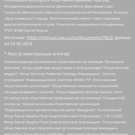
Региональное Всетатарское общественное движение, Невоград,
Молодежное Демократическое Движение Весна, Верховный Совет
Татарской Автономной Советской Социалистической Республики, Конгресс
ойрат-калмыцкого народа, Исполнительный комитет совета народных
депутатов Красноярского края, Этническое национальное объединение,
ЛГБТ, Я.МЫ Сергей Фургал
Источник:
https://minjust.gov.ru/ru/documents/7822/
данные
на
03.05.2024
* Реестр иностранных агентов:
Калининградская региональная общественная организация "Экозащита!-Женсовет", Фонд содействия защите прав и свобод граждан "Общественный вердикт", Фонд "Институт Развития Свободы Информации", Частное учреждение "Информационное агентство МЕМО. РУ", Региональная общественная организация "Общественная комиссия по сохранению наследия академика Сахарова", Фонд поддержки свободы прессы, Санкт-Петербургская общественная правозащитная организация "Гражданский контроль", Межрегиональная общественная организация "Информационно-просветительский центр "Мемориал", Региональный Фонд "Центр Защиты Прав Средств Массовой Информации", с 05.12.2023 Фонд "Центр Защиты Прав Средств массовой информации", Региональная общественная благотворительная организация помощи беженцам и мигрантам "Гражданское содействие", Негосударственное образовательное учреждение дополнительного профессионального образования (повышение квалификации) специалистов "АКАДЕМИЯ ПО ПРАВАМ ЧЕЛОВЕКА", Свердловская региональная общественная организация "Сутяжник", Автономная некоммерческая организация "Центр независимых социологических исследований", Союз общественных объединений "Российский исследовательский центр по правам человека", Региональное общественное учреждение научно-информационный центр "МЕМОРИАЛ", Некоммерческая организация "Фонд защиты гласности", Автономная некоммерческая организация "Институт прав человека", Городская общественная организация "Екатеринбургское общество "МЕМОРИАЛ", Городская общественная организация "Рязанское историко-просветительское и правозащитное общество "Мемориал" (Рязанский Мемориал), Челябинский региональный орган общественной самодеятельности – женское общественное объединение "Женщины Евразии", Челябинский региональный орган общественной самодеятельности "Уральская правозащитная группа", Фонд содействия защите здоровья и социальной справедливости имени Андрея Рылькова, Автономная Некоммерческая Организация "Аналитический Центр Юрия Левады", Автономная некоммерческая организация социальной поддержки населения "Проект Апрель", Региональная общественная организация помощи женщинам и детям, находящимся в кризисной ситуации "Информационно-методический центр "Анна", Фонд содействия развитию массовых коммуникаций и правовому просвещению "Так-так-Так", Фонд содействия устойчивому развитию "Серебряная тайга", Свердловский региональный общественный фонд социальных проектов "Новое время", "Idel.Реалии", Кавказ.Реалии, Крым.Реалии, Телеканал Настоящее Время, Татаро-башкирская служба Радио Свобода (Azatliq Radiosi), Радио Свободная Европа/Радио Свобода (PCE/PC), "Сибирь.Реалии", "Фактограф", Благотворительный фонд помощи осужденным и их семьям, Автономная некоммерческая организация "Институт глобализации и социальных движений", Фонд "В защиту прав заключенных", Частное учреждение "Центр поддержки и содействия развитию средств массовой информации", Пензенский региональный общественный благотворительный фонд "Гражданский союз", "Север.Реалии", Некоммерческая организация Фонд "Правовая инициатива", Общество с ограниченной ответственностью "Радио Свободная Европа/Радио Свобода", Чешское информационное агентство "MEDIUM-ORIENT", Красноярская региональная общественная организация "Мы против СПИДа", Камалягин Денис Николаевич, Маркелов Сергей Евгеньевич, Пономарев Лев Александрович, Савицкая Людмила Алексеевна, Автономная некоммерческая организация "Центр по работе с проблемой насилия "НАСИЛИЮ.НЕТ", Межрегиональный профессиональный союз работников здравоохранения "Альянс врачей", Юридическое лицо, зарегистрированное в Латвийской Республике, SIA "Medusa Project" (регистрационный номер 40103797863, дата регистрации 10.06.2014), Некоммерческая организация "Фонд по борьбе с коррупцией", Автономная некоммерческая организация "Институт права и публичной политики", Баданин Роман Сергеевич, Гликин Максим Александрович, Железнова Мария Михайловна, Лукьянова Юлия Сергеевна, Маетная Елизавета Витальевна, Маняхин Петр Борисович, Чуракова Ольга Владимировна, Ярош Юлия Петровна, Юридическое лицо "The Insider SIA", зарегистрированное в Риге, Латвийская Республика (дата регистрации 26.06.2015), являющееся администратором доменного имени интернет-издания "The Insider SIA", https://theins.ru, Постернак Алексей Евгеньевич, Рубин Михаил Аркадьевич, Анин Роман Александрович, Юридическое лицо Istories fonds, зарегистрированное в Латвийской Республике (регистрационный номер 50008295751, дата регистрации 24.02.2020), Великовский Дмитрий Александрович, Долинина Ирина Николаевна, Мароховская Алеся Алексеевна, Шлейнов Роман Юрьевич, Шмагун Олеся Валентиновна, Общество с ограниченной ответственностью "Альтаир 2021", Общество с ограниченной ответственностью "Вега 2021", Общество с ограниченной ответственностью "Главный редактор 2021", Общество с ограниченной ответственностью "Ромашки монолит", Важенков Артем Валерьевич, Ивановская областная общественная организация "Центр гендерных исследований", Гурман Юрий Альбертович, Медиапроект "ОВД-Инфо", Егоров Владимир Владимирович, Жилинский Владимир Александрович, Общество с ограниченной ответственностью "ЗП", Иванова София Юрьевна, Карезина Инна Павловна, Кильтау Екатерина Викторовна, Петров Алексей Викторович, Пискунов Сергей Евгеньевич, Смирнов Сергей Сергеевич, Тихонов Михаил Сергеевич, Общество с ограниченной ответственностью "ЖУРНАЛИСТ-ИНОСТРАННЫЙ АГЕНТ", Арапова Галина Юрьевна, Вольтская Татьяна Анатольевна, Американская компания "Mason G.E.S. Anonymous Foundation" (США), являющаяся владельцем интернет-издания https://mnews.world/, Компания "Stichting Bellingcat", зарегистрированная в Нидерландах (дата регистрации 11.07.2018), Захаров Андрей Вячеславович, Клепиковская Екатерина Дмитриевна, Общество с ограниченной ответственностью "МЕМО", Перл Роман Александрович, Симонов Евгений Алексеевич, Соловьева Елена Анатольевна, Сотников Даниил Владимирович, Сурначева Елизавета Дмитриевна, Автономная некоммерческая организация по защите прав человека и информированию населения "Якутия – Наше Мнение", Общество с ограниченной ответственностью "Москоу диджитал медиа", с 26.01.2023 Общество с ограниченной ответственностью "Чайка Белые сады", Ветошкина Валерия Валерьевна, Заговора Максим Александрович, Межрегиональное общественное движение "Российская ЛГБТ - сеть", Оленичев Максим Владимирович, Павлов Иван Юрьевич, Скворцова Елена Сергеевна, Общество с ограниченной ответственностью "Как бы инагент", Кочетков Игорь Викторович, Общество с ограниченной ответственностью "Честные выборы", Еланчик Олег Александрович, Общество с ограниченной ответственностью "Нобелевский призыв", Гималова Регина Эмилевна, Григорьев Андрей Валерьевич, Григорьева Алина Александровна, Ассоциация по содействию защите прав призывников, альтернативнослужащих и военнослужащих "Правозащитная группа "Гражданин.Армия.Право", Хисамова Регина Фаритовна, Автономная некоммерческая организация по реализации социально-правовых программ "Лилит", Дальневосточное общественное движение "Маяк", Санкт-Петербургская ЛГБТ-инициативная группа "Выход", Инициативная группа ЛГБТ+ "Реверс", Алексеев Андрей Викторович, Бекбулатова Таисия Львовна, Беляев Иван Михайлович, Владыкина Елена Сергеевна, Гельман Марат Александрович, Никульшина Вероника Юрьевна, Толоконникова Надежда Андреевна, Шендерович Виктор Анатольевич, Общество с ограниченной ответственностью "Данное сообщение", Общество с ограниченной ответственностью Издательский дом "Новая глава", Айнбиндер Александра Александровна, Московский комьюнити-центр для ЛГБТ+инициатив, Благотворительный фонд развития филантропии, Deutsche Welle (Германия, Kurt-Schumacher-Strasse 3, 53113 Bonn), Борзунова Мария Михайловна, Воробьев Виктор Викторович, Голубева Анна Львовна, Константинова Алла Михайловна, Малкова Ирина Владимировна, Мурадов Мурад Абдулгалимович, Осетинская Елизавета Николаевна, Понасенков Евгений Николаевич, Ганапольский Матвей Юрьевич, Киселев Евгений Алексеевич, Борухович Ирина Григорьевна, Дремин Иван Тимофеевич, Дубровский Дмитрий Викторович, Красноярская региональная общественная организация поддержки и развития альтернативных образовательных технологий и межкультурных коммуникаций "ИНТЕРРА", Маяковская Екатерина Алексеевна, Фейгин Марк Захарович, Филимонов Андрей Викторович, Дзугкоева Регина Николаевна, Доброхотов Роман Александрович, Дудь Юрий Александрович, Елкин Сергей Владимирович, Кругликов Кирилл Игоревич, Сабунаева Мария Леонидовна, Семенов Алексей Владимирович, Шаинян Карен Багратович, Шульман Екатерина Михайловна, Асафьев Артур Валерьевич, Вахштайн Виктор Семенович, Венедиктов Алексей Алексеевич, Лушникова Екатерина Евгеньевна, Волков Леонид Михайлович, Невзоров Александр Глебович, Пархоменко Сергей Борисович, Сироткин Ярослав Николаевич, Кара-Мурза Владимир Владимирович, Баранова Наталья Владимировна, Гозман Леонид Яковлевич, Кагарлицкий Борис Юльевич, Климарев Михаил Валерьевич, Милов Владимир Станиславович, Автономная некоммерческая организация Краснодарский центр современного искусства "Типография", Моргенштерн Алишер Тагирович, Соболь Любовь Эдуардовна, Общество с ограниченной ответственностью "ЛИЗА НОРМ", Каспаров Гарри Кимович, Ходорковский Михаил Борисович, Общество с ограниченной ответственностью "Апрельские тезисы", Данилович Ирина Брониславовна, Кашин Олег Владимирович, Петров Николай Владимирович, Пивоваров Алексей Владимирович, Соколов Михаил Владимирович, Цветкова Юлия Владимировна, Чичваркин Евгений Александрович, Комитет против пыток/Команда против пыток, Общество с ограниченной ответственностью "Первый научный", Общество с ограниченной ответственностью "Вертолет и ко", Белоцерковская Вероника Борисовна, Кац Максим Евгеньевич, Лазарева Татьяна Юрьевна, Шаведдинов Руслан Табризович, Яшин Илья Валерьевич, Общество с ограниченной ответственностью "Иноагент ААВ", Алешковский Дмитрий Петрович, Альбац Евгения Марковна, Быков Дмитрий Львович, Галямина Юлия Евгеньевна, Лойко Сергей Леонидович, Мартынов Кирилл Константинович, Медведев Сергей Александрович, Крашенинников Федор Геннадиевич, Гордеева Катерина Вл