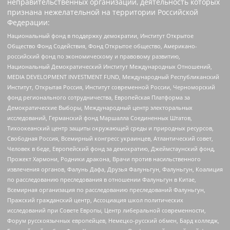
неправительственных организаций, деятельность которых
признана нежелательной на территории Российской
Федерации:
Национальный фонд в поддержку демократии, Институт Открытое
Общество Фонд Содействия, Фонд Открытое общество, Американо-
российский фонд по экономическому и правовому развитию,
Национальный Демократический Институт Международных Отношений,
MEDIA DEVELOPMENT INVESTMENT FUND, Международный Республиканский
Институт, Открытая Россия, Институт современной России, Черноморский
фонд регионального сотрудничества, Европейская Платформа за
Демократические Выборы, Международный центр электоральных
исследований, Германский фонд Маршалла Соединенных Штатов,
Тихоокеанский центр защиты окружающей среды и природных ресурсов,
Свободная Россия, Всемирный конгресс украинцев, Атлантический совет,
Человек в беде, Европейский фонд за демократию, Джеймстаунский фонд,
Прожект Хармони, Родники дракона, Врачи против насильственного
извлечения органов, Фалунь Дафа, Друзья Фалуньгун, Фалуньгун, Коалиция
по расследованию преследования в отношении Фалуньгун в Китае,
Всемирная организация по расследованию преследований Фалуньгун,
Пражский гражданский центр, Ассоциация школ политических
исследований при Совете Европы, Центр либеральной современности,
Форум русскоязычных европейцев, Немецко-русский обмен, Бард колледж,