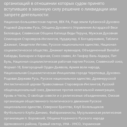
организаций в отношении которых судом принято
вступившее в законную силу решение о ликвидации или
запрете деятельности:
Национал-большевистская партия, ВЕК РА, Рада земли Кубанской Духовно
Родовой Державы Русь, Община Духовного Управления Асгардской Веси
Беловодья, Славянская Община Капища Веды Перуна, Мужская Духовная
Семинария Староверов-Инглингов, Нурджулар, К Богодержавию, Таблиги
Джамаат, Свидетели Иеговы, Русское национальное единство, Национал-
социалистическое общество, Джамаат мувахидов, Объединенный Вилайат
Кабарды, Балкарии и Карачая, Союз славян, Ат-Такфир Валь-Хиджра, Пит
Буль, Национал-социалистическая рабочая партия России, Славянский союз,
Формат-18, Благородный Орден Дьявола, Армия воли народа,
Национальная Социалистическая Инициатива города Череповца, Духовно-
Родовая Держава Русь, Русское национальное единство, Древнерусской
Инглистической церкви Православных Староверов-Инглингов, Русский
общенациональный союз, Движение против нелегальной иммиграции,
Кровь и Честь, О свободе совести и о религиозных объединениях, Омская
организация общественного политического движения Русское
национальное единство, Северное Братство, Клуб Болельщиков
Футбольного Клуба Динамо, Файзрахманисты, Мусульманская религиозная
организация п. Боровский, Община Коренного Русского народа
Щелковского района, Правый сектор, УНА - УНСО, Украинская