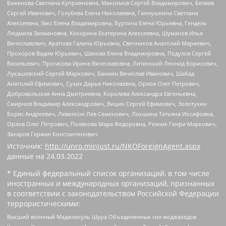
Баженова Светлана Куприяновна, Максимов Сергей Владимирович, Беляев
Сергей Иванович, Голубева Елена Николаевна, Ганнушкина Светлана
Алексеевна, Закс Елена Владимировна, Буртина Елена Юрьевна, Гендель
Людмила Залмановна, Кокорина Екатерина Алексеевна, Шуманов Илья
Вячеславович, Арапова Галина Юрьевна, Свечников Анатолий Мариевич,
Прохоров Вадим Юрьевич, Шахова Елена Владимировна, Подузов Сергей
Васильевич, Протасова Ирина Вячеславовна, Литинский Леонид Борисович,
Лукашевский Сергей Маркович, Бахмин Вячеслав Иванович, Шабад
Анатолий Ефимович, Сухих Дарья Николаевна, Орлов Олег Петрович,
Добровольская Анна Дмитриевна, Королева Александра Евгеньевна,
Смирнов Владимир Александрович, Вицин Сергей Ефимович, Золотухин
Борис Андреевич, Левинсон Лев Семенович, Локшина Татьяна Иосифовна,
Орлов Олег Петрович, Полякова Мара Федоровна, Резник Генри Маркович,
Захаров Герман Константинович
Источник:
http://unro.minjust.ru/NKOForeignAgent.aspx
данные на
24.03.2022
* Единый федеральный список организаций, в том числе
иностранных и международных организаций, признанных
в соответствии с законодательством Российской Федерации
террористическими:
Высший военный Маджлисуль Шура Объединенных сил моджахедов