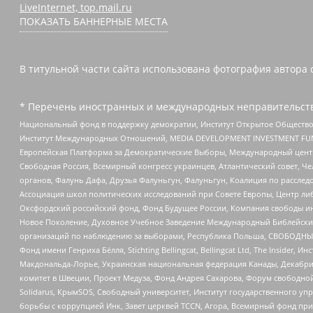
LiveInternet, top.mail.ru
ПОКАЗАТЬ БАННЕРНЫЕ МЕСТА
В титульной части сайта использована фотография автора 
* Перечень иностранных и международных неправительств
Национальный фонд в поддержку демократии, Институт Открытое Общество
Институт Международных Отношений, MEDIA DEVELOPMENT INVESTMENT FUND,
Европейская Платформа за Демократические Выборы, Международный цент
Свободная Россия, Всемирный конгресс украинцев, Атлантический совет, Ч
органов, Фалунь Дафа, Друзья Фалуньгун, Фалуньгун, Коалиция по рассле
Ассоциация школ политических исследований при Совете Европы, Центр ли
Оксфордский российский фонд, Фонд Будущее России, Компания свободы ин
Новое Поколение, Духовное Учебное Заведение Международный Библейский
организаций по наблюдению за выборами, Республика Польша, СВОБОДНЫЙ
Фонд имени Генриха Бёлля, Stichting Bellingcat, Bellingcat Ltd, The Inside
Макдональда-Лорье, Украинская национальная федерация Канады, Декабрис
комитет в Швеции, Проект Медуза, Фонд Андрея Сахарова, Форум свободной 
Solidarus, КрымSOS, Свободный университет, Институт государственного у
борьбы с коррупцией Инк, Завет церквей TCCN, Агора, Всемирный фонд при