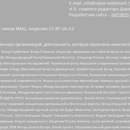
E-mail: info@nytva-vedomosti.
И.О. главного редактора Доро
Разработчик сайта –
INFOROS
с ником MMG, лицензия CC-BY-SA-3.0
енных организаций, деятельность которых признана нежелате
 Фонд Содействия, Фонд Открытое общество, Американо-российский фонд по э
 Международный Республиканский Институт, Открытая Россия, Институт совре
р электоральных исследований, Германский фонд Маршалла Соединенных Штатов
еловек в беде, Европейский фонд за демократию, Джеймстаунский фонд, Прожект
дованию преследования в отношении Фалуньгун в Китае, Всемирная организация 
беральной современности, Форум русскоязычных европейцев, Немецко-русский о
формации, Проект Медиа, Международное партнерство за права человека, Духов
 Колледж, Международное христианское движение, Всемирный Институт Саентол
 ИДЕЛЬ-УРАЛ, Ассоциация развития журналистики, IStories fonds, Королевск
r, Институт правовой инициативы Центральной и Восточной Европы, Фонд Открытой Э
ты, Международный научный центр им Вудро Вильсона, Свободная пресса, Возро
России, Лига Свободных Наций, Transparеncy International, Форум Свободных Н
правления, Форум гражданского общества Россия, Беллона, Союз жителей острово
роды, BDR Novaja Gazeta-Europe, Алтай проект, Образовательный дом прав челов