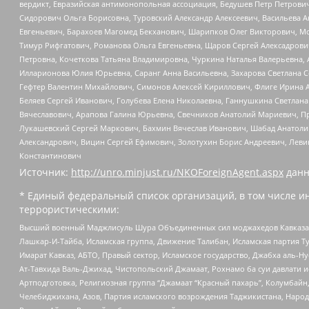
вердикт, Евразийская антимонопольная ассоциация, Бедушев Петр Петрови
Сидорович Ольга Борисовна, Туровский Александр Алексеевич, Васильева А
Евгеньевич, Барахоев Магомед Бекханович, Шарипков Олег Викторович, М
Тимур Рифгатович, Романова Ольга Евгеньевна, Щаров Сергей Алексадрови
Петровна, Кочеткова Татьяна Владимировна, Чуркина Наталья Валерьевна, 
Илларионова Юлия Юрьевна, Саранг Анна Васильевна, Захарова Светлана 
Гефтер Валентин Михайлович, Симонов Алексей Кириллович, Флиге Ирина 
Беляев Сергей Иванович, Голубева Елена Николаевна, Ганнушкина Светлана
Вячеславович, Арапова Галина Юрьевна, Свечников Анатолий Мариевич, П
Лукашевский Сергей Маркович, Бахмин Вячеслав Иванович, Шабад Анатоли
Александрович, Вицин Сергей Ефимович, Золотухин Борис Андреевич, Леви
Константинович
Источник:
http://unro.minjust.ru/NKOForeignAgent.aspx
данн
* Единый федеральный список организаций, в том числе и
террористическими:
Высший военный Маджлисуль Шура Объединенных сил моджахедов Кавказа, Ко
Лашкар-И-Тайба, Исламская группа, Движение Талибан, Исламская партия Т
Имарат Кавказ, АБТО, Правый сектор, Исламское государство, Джабха аль-
Ат-Тавхида Валь-Джихад, Чистопольский Джамаат, Рохнамо ба суи давлати и
Артподготовка, Религиозная группа “Джамаат “Красный пахарь”, Колумбайн
Челебиджихана, Азов, Партия исламского возрождения Таджикистана, Народ