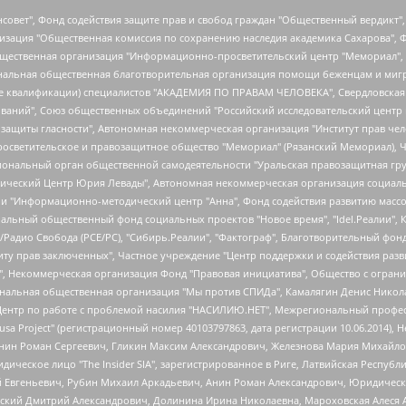
мная некоммерческая организация "Центр по работе с проблемой насилия "НАСИЛИЮ.НЕТ", Межрегиональный профессиональный союз работников здравоохранения "Альянс врачей", Юридическое лицо, зарегистрированное в Латвийской Республике, SIA "Medusa Project" (регистрационный номер 40103797863, дата регистрации 10.06.2014), Некоммерческая организация "Фонд по борьбе с коррупцией", Автономная некоммерческая организация "Институт права и публичной политики", Баданин Роман Сергеевич, Гликин Максим Александрович, Железнова Мария Михайловна, Лукьянова Юлия Сергеевна, Маетная Елизавета Витальевна, Маняхин Петр Борисович, Чуракова Ольга Владимировна, Ярош Юлия Петровна, Юридическое лицо "The Insider SIA", зарегистрированное в Риге, Латвийская Республика (дата регистрации 26.06.2015), являющееся администратором доменного имени интернет-издания "The Insider SIA", https://theins.ru, Постернак Алексей Евгеньевич, Рубин Михаил Аркадьевич, Анин Роман Александрович, Юридическое лицо Istories fonds, зарегистрированное в Латвийской Республике (регистрационный номер 50008295751, дата регистрации 24.02.2020), Великовский Дмитрий Александрович, Долинина Ирина Николаевна, Мароховская Алеся Алексеевна, Шлейнов Роман Юрьевич, Шмагун Олеся Валентиновна, Общество с ограниченной ответственностью "Альтаир 2021", Общество с ограниченной ответственностью "Вега 2021", Общество с ограниченной ответственностью "Главный редактор 2021", Общество с ограниченной ответственностью "Ромашки монолит", Важенков Артем Валерьевич, Ивановская областная общественная организация "Центр гендерных исследований", Гурман Юрий Альбертович, Медиапроект "ОВД-Инфо", Егоров Владимир Владимирович, Жилинский Владимир Александрович, Общество с ограниченной ответственностью "ЗП", Иванова София Юрьевна, Карезина Инна Павловна, Кильтау Екатерина Викторовна, Петров Алексей Викторович, Пискунов Сергей Евгеньевич, Смирнов Сергей Сергеевич, Тихонов Михаил Сергеевич, Общество с ограниченной ответственностью "ЖУРНАЛИСТ-ИНОСТРАННЫЙ АГЕНТ", Арапова Галина Юрьевна, Вольтская Татьяна Анатольевна, Американская компания "Mason G.E.S. Anonymous Foundation" (США), являющаяся владельцем интернет-издания https://mnews.world/, Компания "Stichting Bellingcat", зарегистрированная в Нидерландах (дата регистрации 11.07.2018), Захаров Андрей Вячеславович, Клепиковская Екатерина Дмитриевна, Общество с ограниченной ответственностью "МЕМО", Перл Роман Александрович, Симонов Евгений Алексеевич, Соловьева Елена Анатольевна, Сотников Даниил Владимирович, Сурначева Елизавета Дмитриевна, Автономная некоммерческая организация по защите прав человека и информированию населения "Якутия – Наше Мнение", Общество с ограниченной ответственностью "Москоу диджитал медиа", с 26.01.2023 Общество с ограниченной ответственностью "Чайка Белые сады", Ветошкина Валерия Валерьевна, Заговора Максим Александрович, Межрегиональное общественное движение "Российская ЛГБТ - сеть", Оленичев Максим Владимирович, Павлов Иван Юрьевич, Скворцова Елена Сергеевна, Общество с ограниченной ответственностью "Как бы инагент", Кочетков Игорь Викторович, Общество с ограниченной ответственностью "Честные выборы", Еланчик Олег Александрович, Общество с ограниченной ответственностью "Нобелевский призыв", Гималова Регина Эмилевна, Григорьев Андрей Валерьевич, Григорьева Алина Александровна, Ассоциация по содействию защите прав призывников, альтернативнослужащих и военнослужащих "Правозащитная группа "Гражданин.Армия.Право", Хисамова Регина Фаритовна, Автономная некоммерческая организация по реализации социально-правовых программ "Лилит", Дальн