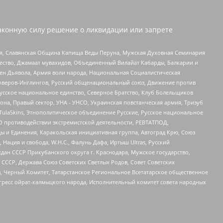
аконную силу решение о ликвидации или запрете
ья, Славянская Община Капища Веды Перуна, Мужская Духовная Семинария
щество, Джамаат мувахидов, Объединенный Вилайат Кабарды, Балкарии и
ден Дьявола, Армия воли народа, Национальная Социалистическая
роверов-Инглингов, Русский общенациональный союз, Движение против
усское национальное единство, Северное Братство, Клуб Болельщиков
а, Правый сектор, УНА - УНСО, Украинская повстанческая армия, Тризуб
 TulaSkins, Этнополитическое объединение Русские, Русское национальное
О противодействии экстремистской деятельности, РЕВТАТПОД,
ы и Единения, Каракольская инициативная группа, Автоград Крю, Союз
 Нация и свобода, W.H.С., Фалунь Дафа, Иртыш Ultras, Русский
ан СССР Прикубанского округа г. Краснодара, Мужское государство,
СССР, Держава Союз Советских Светлых Родов, Совет Советских
в, Черный Комитет, Татарстанское Региональное Всетатарское общественное
гресс ойрат-калмыцкого народа, Исполнительный комитет совета народных