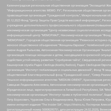
Калининградская региональная общественная организация "Экозащита!-Женсовет", Фонд содействия защите прав и свобод граждан "Общественный вердикт", Фонд "Институт Развития Свободы Информации", Частное учреждение "Информационное агентство МЕМО. РУ", Региональная общественная организация "Общественная комиссия по сохранению наследия академика Сахарова", Фонд поддержки свободы прессы, Санкт-Петербургская общественная правозащитная организация "Гражданский контроль", Межрегиональная общественная организация "Информационно-просветительский центр "Мемориал", Региональный Фонд "Центр Защиты Прав Средств Массовой Информации", с 05.12.2023 Фонд "Центр Защиты Прав Средств массовой информации", Региональная общественная благотворительная организация помощи беженцам и мигрантам "Гражданское содействие", Негосударственное образовательное учреждение дополнительного профессионального образования (повышение квалификации) специалистов "АКАДЕМИЯ ПО ПРАВАМ ЧЕЛОВЕКА", Свердловская региональная общественная организация "Сутяжник", Автономная некоммерческая организация "Центр независимых социологических исследований", Союз общественных объединений "Российский исследовательский центр по правам человека", Региональное общественное учреждение научно-информационный центр "МЕМОРИАЛ", Некоммерческая организация "Фонд защиты гласности", Автономная некоммерческая организация "Институт прав человека", Городская общественная организация "Екатеринбургское общество "МЕМОРИАЛ", Городская общественная организация "Рязанское историко-просветительское и правозащитное общество "Мемориал" (Рязанский Мемориал), Челябинский региональный орган общественной самодеятельности – женское общественное объединение "Женщины Евразии", Челябинский региональный орган общественной самодеятельности "Уральская правозащитная группа", Фонд содействия защите здоровья и социальной справедливости имени Андрея Рылькова, Автономная Некоммерческая Организация "Аналитический Центр Юрия Левады", Автономная некоммерческая организация социальной поддержки населения "Проект Апрель", Региональная общественная организация помощи женщинам и детям, находящимся в кризисной ситуации "Информационно-методический центр "Анна", Фонд содействия развитию массовых коммуникаций и правовому просвещению "Так-так-Так", Фонд содействия устойчивому развитию "Серебряная тайга", Свердловский региональный общественный фонд социальных проектов "Новое время", "Idel.Реалии", Кавказ.Реалии, Крым.Реалии, Телеканал Настоящее Время, Татаро-башкирская служба Радио Свобода (Azatliq Radiosi), Радио Свободная Европа/Радио Свобода (PCE/PC), "Сибирь.Реалии", "Фактограф", Благотворительный фонд помощи осужденным и их семьям, Автономная некоммерческая организация "Институт глобализации и социальных движений", Фонд "В защиту прав заключенных", Частное учреждение "Центр поддержки и содействия развитию средств массовой информации", Пензенский региональный общественный благотворительный фонд "Гражданский союз", "Север.Реалии", Некоммерческая организация Фонд "Правовая инициатива", Общество с ограниченной ответственностью "Радио Свободная Европа/Радио Свобода", Чешское информационное агентство "MEDIUM-ORIENT", Красноярская региональная общественная организация "Мы против СПИДа", Камалягин Денис Николаевич, Маркелов Сергей Евгеньевич, Пономарев Лев Александрович, Савицкая Людмила Алексеевна, Автоно