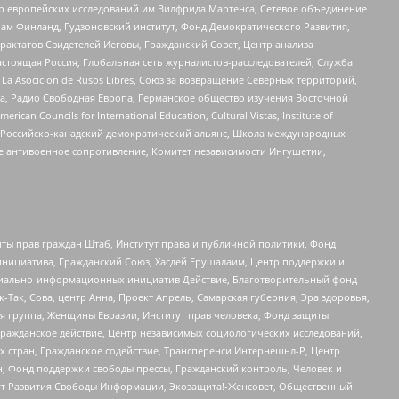
нтр европейских исследований им Вилфрида Мартенса, Сетевое объединение
Чам Финланд, Гудзоновский институт, Фонд Демократического Развития,
актатов Свидетелей Иеговы, Гражданский Совет, Центр анализа
астоящая Россия, Глобальная сеть журналистов-расследователей, Служба
a Asocicion de Rusos Libres, Союз за возвращение Северных территорий,
еста, Радио Свободная Европа, Германское общество изучения Восточной
ouncils for International Education, Cultural Vistas, Institute of
, Российско-канадский демократический альянс, Школа международных
е антивоенное сопротивление, Комитет независимости Ингушетии,
ты прав граждан Штаб, Институт права и публичной политики, Фонд
инициатива, Гражданский Союз, Хасдей Ерушалаим, Центр поддержки и
социально-информационных инициатив Действие, Благотворительный фонд
Так, Сова, центр Анна, Проект Апрель, Самарская губерния, Эра здоровья,
я группа, Женщины Евразии, Институт прав человека, Фонд защиты
Гражданское действие, Центр независимых социологических исследований,
стран, Гражданское содействие, Трансперенси Интернешнл-Р, Центр
н, Фонд поддержки свободы прессы, Гражданский контроль, Человек и
тут Развития Свободы Информации, Экозащита!-Женсовет, Общественный