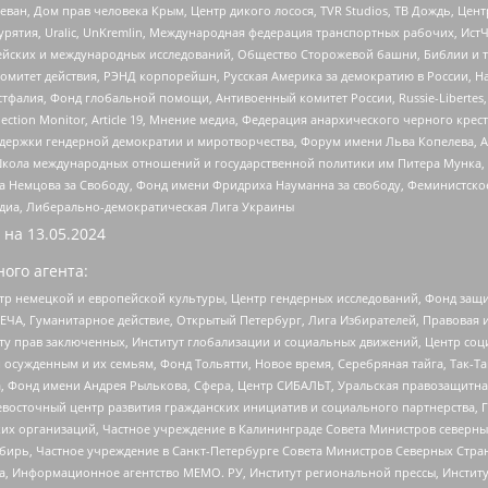
еван, Дом прав человека Крым, Центр дикого лосося, TVR Studios, ТВ Дождь, Це
урятия, Uralic, UnKremlin, Международная федерация транспортных рабочих, Ист
ейских и международных исследований, Общество Сторожевой башни, Библии и тр
омитет действия, РЭНД корпорейшн, Русская Америка за демократию в России, Н
фалия, Фонд глобальной помощи, Антивоенный комитет России, Russie-Libertes, L
lection Monitor, Article 19, Мнение медиа, Федерация анархического черного кр
и гендерной демократии и миротворчества, Форум имени Льва Копелева, American C
г, Школа международных отношений и государственной политики им Питера Мунка
 Немцова за Свободу, Фонд имени Фридриха Науманна за свободу, Феминистско
медиа, Либерально-демократическая Лига Украины
 на
13.05.2024
ого агента:
р немецкой и европейской культуры, Центр гендерных исследований, Фонд защи
ЧА, Гуманитарное действие, Открытый Петербург, Лига Избирателей, Правовая 
иту прав заключенных, Институт глобализации и социальных движений, Центр 
ужденным и их семьям, Фонд Тольятти, Новое время, Серебряная тайга, Так-Так-
, Фонд имени Андрея Рылькова, Сфера, Центр СИБАЛЬТ, Уральская правозащитна
невосточный центр развития гражданских инициатив и социального партнерства, 
 организаций, Частное учреждение в Калининграде Совета Министров северных 
бирь, Частное учреждение в Санкт-Петербурге Совета Министров Северных Стра
а, Информационное агентство МЕМО. РУ, Институт региональной прессы, Инсти