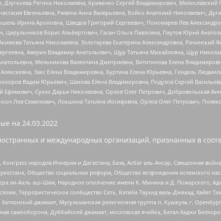
ч, Дзугкоева Регина Николаевна, Кривенко Сергей Владимирович, Милославски
настасия Евгеньевна, Ривина Анна Валерьевна, Бойко Анатолий Николаевич, Дуг
ошель Ирина Ароновна, Шведов Григорий Сергеевич, Пономарев Лев Александро
ч, Цирульников Борис Альбертович, Гасан Ольга Павловна, Паутов Юрий Анато
Акимова Татьяна Николаевна, Золотарева Екатерина Александровна, Рачинский Я
Сергеевна, Аверин Владимир Анатольевич, Щур Татьяна Михайловна, Щур Никола
Анатольевна, Мельникова Валентина Дмитриевна, Вититинова Елена Владимировн
 Алексеевна, Закс Елена Владимировна, Буртина Елена Юрьевна, Гендель Людмил
рохоров Вадим Юрьевич, Шахова Елена Владимировна, Подузов Сергей Васильеви
й Ефимович, Сухих Дарья Николаевна, Орлов Олег Петрович, Добровольская Анн
нсон Лев Семенович, Локшина Татьяна Иосифовна, Орлов Олег Петрович, Поляк
ые на
24.03.2022
ностранных и международных организаций, признанных в соотв
нгресс народов Ичкерии и Дагестана, База, Асбат аль-Ансар, Священная война,
уркестана, Общество социальных реформ, Общество возрождения исламского насл
Нусра ли-Ахль аш-Шам, Народное ополчение имени К. Минина и Д. Пожарского, Ад
сломи, Террористическое сообщество Сеть, Катиба Таухид валь-Джихад, Хайят Тах
, Хатлонский джамаат, Мусульманская религиозная группа п. Кушкуль г. Оренбу
ная самооборона, Дуббайский джамаат, московская ячейка, Батал-Хаджи Белхор