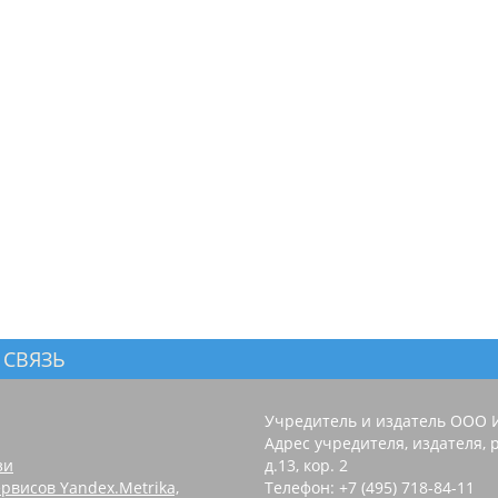
 СВЯЗЬ
Учредитель и издатель ООО 
Адрес учредителя, издателя, р
зи
д.13, кор. 2
рвисов Yandex.Metrika,
Телефон: +7 (495) 718-84-11