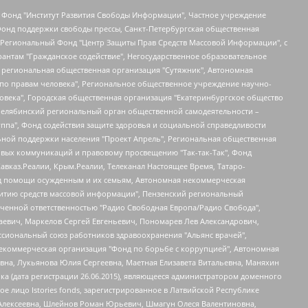
евосточное общественное движение "Маяк", Санкт-Петербургская ЛГБТ-инициативная группа "Выход", Инициативная группа ЛГБТ+ "Реверс", Алексеев Андрей Викторович, Бекбулатова Таисия Львовна, Беляев Иван Михайлович, Владыкина Елена Сергеевна, Гельман Марат Александрович, Никульшина Вероника Юрьевна, Толоконникова Надежда Андреевна, Шендерович Виктор Анатольевич, Общество с ограниченной ответственностью "Данное сообщение", Общество с ограниченной ответственностью Издательский дом "Новая глава", Айнбиндер Александра Александровна, Московский комьюнити-центр для ЛГБТ+инициатив, Благотворительный фонд развития филантропии, Deutsche Welle (Германия, Kurt-Schumacher-Strasse 3, 53113 Bonn), Борзунова Мария Михайловна, Воробьев Виктор Викторович, Голубева Анна Львовна, Константинова Алла Михайловна, Малкова Ирина Владимировна, Мурадов Мурад Абдулгалимович, Осетинская Елизавета Николаевна, Понасенков Евгений Николаевич, Ганапольский Матвей Юрьевич, Киселев Евгений Алексеевич, Борухович Ирина Григорьевна, Дремин Иван Тимофеевич, Дубровский Дмитрий Викторович, Красноярская региональная общественная организация поддержки и развития альтернативных образовательных технологий и межкультурных коммуникаций "ИНТЕРРА", Маяковская Екатерина Алексеевна, Фейгин Марк Захарович, Филимонов Андрей Викторович, Дзугкоева Регина Николаевна, Доброхотов Роман Александрович, Дудь Юрий Александрович, Елкин Сергей Владимирович, Кругликов Кирилл Игоревич, Сабунаева Мария Леонидовна, Семенов Алексей Владимирович, Шаинян Карен Багратович, Шульман Екатерина Михайловна, Асафьев Артур Валерьевич, Вахштайн Виктор Семенович, Венедиктов Алексей Алексеевич, Лушникова Екатерина Евгеньевна, Волков Леонид Михайлович, Невзоров Александр Глебович, Пархоменко Сергей Борисович, Сироткин Ярослав Николаевич, Кара-Мурза Владимир Владимирович, Баранова Наталья Владимировна, Гозман Леонид Яковлевич, Кагарлицкий Борис Юльевич, Климарев Михаил Валерьевич, Милов Владимир Станиславович, Автономная некоммерческая организация Краснодарский центр современного искусства "Типография", Моргенштерн Алишер Тагирович, Соболь Любовь Эдуардовна, Общество с ограниченной ответственностью "ЛИЗА НОРМ", Каспаров Гарри Кимович, Ходорковский Михаил Борисович, Общество с ограниченной ответственностью "Апрельские тезисы", Данилович Ирина Брониславовна, Кашин Олег Владимирович, Петров Николай Владимирович, Пивоваров Алексей Владимирович, Соколов Михаил Владимирович, Цветкова Юлия Владимировна, Чичваркин Евгений Александрович, Комитет против пыток/Команда против пыток, Общество с ограниченной ответственностью "Первый научный", Общество с ограниченной ответственностью "Вертолет и ко", Белоцерковская Вероника Борисовна, Кац Максим Евгеньевич, Лазарева Татьяна Юрьевна, Шаведдинов Руслан Табризович, Яшин Илья Валерьевич, Общество с ограниченной ответственностью "Иноагент ААВ", Алешковский Дмитрий Петрович, Альбац Евгения Марковна, Быков Дмитрий Львович, Галямина Юлия Евгеньевна, Лойко Сергей Леонидович, Мартынов Кирилл Константинович, Медведев Сергей Александрович, Крашенинников Федор Геннадиевич, Гордеева Катерина Вл