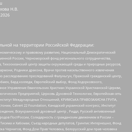
ru
хова Н.В.
2026
льной на территории Российской Федерации:
кономическому и правовому развитию, Национальный Демократический
менной России, Черноморский фонд регионального сотрудничества,
, Тихоокеанский центр защиты окружающей среды и природных ресурсов,
 Хармони, Родники дракона, Врачи против насильственного извлечения
по расследованию преследований Фалуньгун, Пражский гражданский центр,
бмен, Бард колледж, Европейский выбор, Фонд Ходорковского,
ное Управление Евангельских Христиан Украинской Христианской Церкви,
огических Предприятий, Церковь Духовной Технологии, Европейская сеть
ий Институт Международных Отношений, КРИМСЬКА ПРАВОЗАХИСНА ГРУПА,
стонии, Calvert 22 Foundation, Канадский украинский конгресс, Институт
ждение, Всеукраинский духовный центр , Риддл, Русский антивоенный
ародов ПостРоссии, Солидарность с гражданским движением в России –
в Тисима и Хабомаи, Съезд народных депутатов, Гринпис Интернешнл, Фонд
ека Чернигов, Фонд Дом Прав Человека, Белорусский дом прав человека