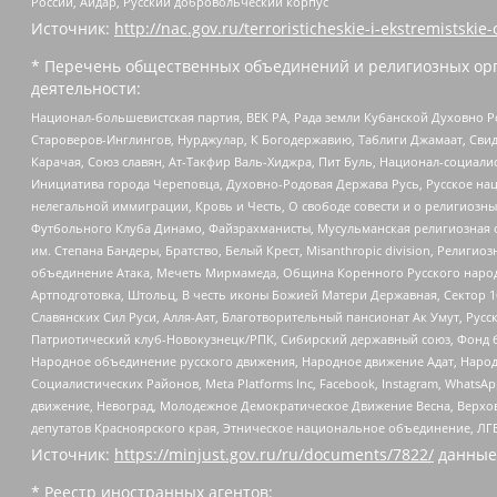
России, Айдар, Русский добровольческий корпус
Источник:
http://nac.gov.ru/terroristicheskie-i-ekstremistskie-
* Перечень общественных объединений и религиозных орг
деятельности:
Национал-большевистская партия, ВЕК РА, Рада земли Кубанской Духовно
Староверов-Инглингов, Нурджулар, К Богодержавию, Таблиги Джамаат, Сви
Карачая, Союз славян, Ат-Такфир Валь-Хиджра, Пит Буль, Национал-социал
Инициатива города Череповца, Духовно-Родовая Держава Русь, Русское н
нелегальной иммиграции, Кровь и Честь, О свободе совести и о религиоз
Футбольного Клуба Динамо, Файзрахманисты, Мусульманская религиозная о
им. Степана Бандеры, Братство, Белый Крест, Misanthropic division, Рели
объединение Атака, Мечеть Мирмамеда, Община Коренного Русского народа
Артподготовка, Штольц, В честь иконы Божией Матери Державная, Сектор 1
Славянских Сил Руси, Алля-Аят, Благотворительный пансионат Ак Умут, Русск
Патриотический клуб-Новокузнецк/РПК, Сибирский державный союз, Фонд б
Народное объединение русского движения, Народное движение Адат, Народ
Социалистических Районов, Meta Platforms Inc, Facebook, Instagram, Wha
движение, Невоград, Молодежное Демократическое Движение Весна, Верхов
депутатов Красноярского края, Этническое национальное объединение, ЛГ
Источник:
https://minjust.gov.ru/ru/documents/7822/
данные
* Реестр иностранных агентов: