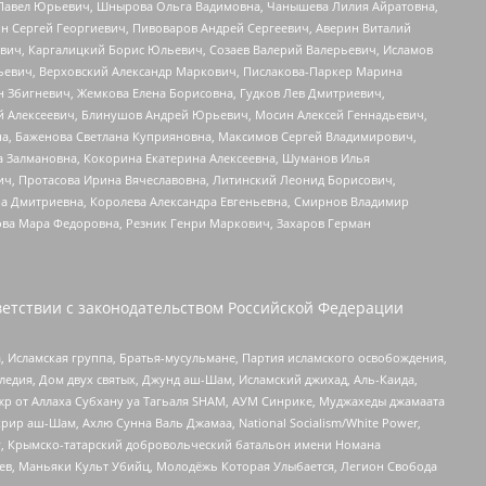
й Павел Юрьевич, Шнырова Ольга Вадимовна, Чанышева Лилия Айратовна,
ин Сергей Георгиевич, Пивоваров Андрей Сергеевич, Аверин Виталий
вич, Каргалицкий Борис Юльевич, Созаев Валерий Валерьевич, Исламов
льевич, Верховский Александр Маркович, Пислакова-Паркер Марина
н Збигневич, Жемкова Елена Борисовна, Гудков Лев Дмитриевич,
й Алексеевич, Блинушов Андрей Юрьевич, Мосин Алексей Геннадьевич,
а, Баженова Светлана Куприяновна, Максимов Сергей Владимирович,
а Залмановна, Кокорина Екатерина Алексеевна, Шуманов Илья
ч, Протасова Ирина Вячеславовна, Литинский Леонид Борисович,
а Дмитриевна, Королева Александра Евгеньевна, Смирнов Владимир
ова Мара Федоровна, Резник Генри Маркович, Захаров Герман
етствии с законодательством Российской Федерации
 Исламская группа, Братья-мусульмане, Партия исламского освобождения,
едия, Дом двух святых, Джунд аш-Шам, Исламский джихад, Аль-Каида,
жр от Аллаха Субхану уа Тагьаля SHAM, АУМ Синрике, Муджахеды джамаата
рир аш-Шам, Ахлю Сунна Валь Джамаа, National Socialism/White Power,
рг, Крымско-татарский добровольческий батальон имени Номана
оев, Маньяки Культ Убийц, Молодёжь Которая Улыбается, Легион Свобода