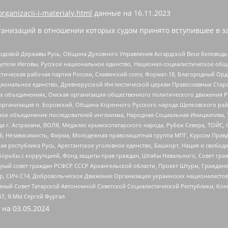
organizacii-i-materialy.html
данные на
16.11.2023
анизаций в отношении которых судом принято вступившее в з
 Родовой Державы Русь, Община Духовного Управления Асгардской Веси Беловод
детели Иеговы, Русское национальное единство, Национал-социалистическое об
истическая рабочая партия России, Славянский союз, Формат-18, Благородный Ор
ациональное единство, Древнерусской Инглистической церкви Православных Ста
ных объединениях, Омская организация общественного политического движения Р
рганизация п. Боровский, Община Коренного Русского народа Щелковского район
гиозное объединение последователей инглиизма, Народная Социальная Инициатива,
 г. Астрахани, ВОЛЯ, Меджлис крымскотатарского народа, Рубеж Севера, ТОЙС, 
6, Независимость, Фирма, Молодежная правозащитная группа МПГ, Курсом Правд
ая республика Русь, Арестантское уголовное единство, Башкорт, Нация и свобода,
орьбы с коррупцией, Фонд защиты прав граждан, Штабы Навального, Совет гражд
ный совет граждан РСФСР СССР Архангельской области, Проект Штурм, Граждане 
tsApp, СИЧ-С14, Добровольческое Движение Организации украинских националисто
ный Совет Татарской Автономной Советской Социалистической Республики, Кон
БТ, Я.МЫ Сергей Фургал
 на
03.05.2024