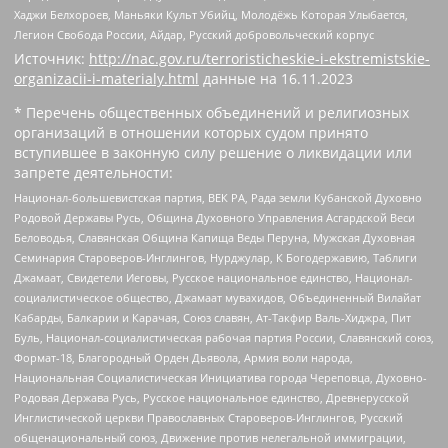
Хаджи Белхороев, Маньяки Культ Убийц, Молодёжь Которая Улыбается,
Легион Свобода России, Айдар, Русский добровольческий корпус
Источник:
http://nac.gov.ru/terroristicheskie-i-ekstremistskie-
organizacii-i-materialy.html
данные на
16.11.2023
* Перечень общественных объединений и религиозных
организаций в отношении которых судом принято
вступившее в законную силу решение о ликвидации или
запрете деятельности:
Национал-большевистская партия, ВЕК РА, Рада земли Кубанской Духовно
Родовой Державы Русь, Община Духовного Управления Асгардской Веси
Беловодья, Славянская Община Капища Веды Перуна, Мужская Духовная
Семинария Староверов-Инглингов, Нурджулар, К Богодержавию, Таблиги
Джамаат, Свидетели Иеговы, Русское национальное единство, Национал-
социалистическое общество, Джамаат мувахидов, Объединенный Вилайат
Кабарды, Балкарии и Карачая, Союз славян, Ат-Такфир Валь-Хиджра, Пит
Буль, Национал-социалистическая рабочая партия России, Славянский союз,
Формат-18, Благородный Орден Дьявола, Армия воли народа,
Национальная Социалистическая Инициатива города Череповца, Духовно-
Родовая Держава Русь, Русское национальное единство, Древнерусской
Инглистической церкви Православных Староверов-Инглингов, Русский
общенациональный союз, Движение против нелегальной иммиграции,