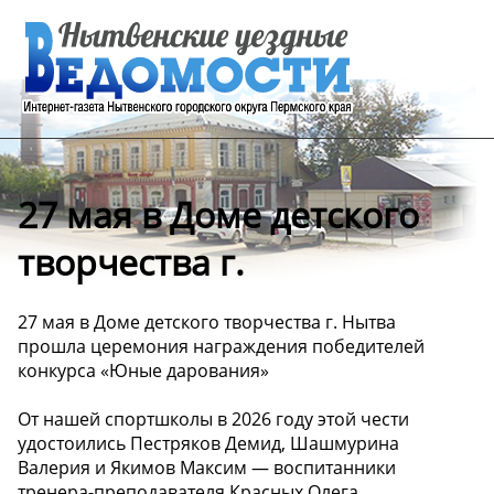
27 мая в Доме детского
творчества г.
27 мая в Доме детского творчества г. Нытва
прошла церемония награждения победителей
конкурса «Юные дарования»
От нашей спортшколы в 2026 году этой чести
удостоились Пестряков Демид, Шашмурина
Валерия и Якимов Максим — воспитанники
тренера-преподавателя Красных Олега