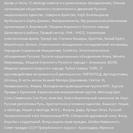
Кровь и Честь, О свободе совести и о религиозных объединениях, Омская
организация общественного политического движения Русское
национальное единство, Северное Братство, Клуб Болельщиков
Футбольного Клуба Динамо, Файзрахманисты, Мусульманская религиозная
организация п. Боровский, Община Коренного Русского народа
Щелковского района, Правый сектор, УНА - УНСО, Украинская
повстанческая армия, Тризуб им. Степана Бандеры, Братство, Белый Крест,
Misanthropic division, Религиозное объединение последователей инглиизма,
Народная Социальная Инициатива, TulaSkins, Этнополитическое
объединение Русские, Русское национальное объединение Атака, Мечеть
Мирмамеда, Община Коренного Русского народа г. Астрахани, ВОЛЯ,
Меджлис крымскотатарского народа, Рубеж Севера, ТОЙС, О
противодействии экстремистской деятельности, РЕВТАТПОД, Артподготовка,
Штольц, В честь иконы Божией Матери Державная, Сектор 16,
Независимость, Фирма, Молодежная правозащитная группа МПГ, Курсом
Правды и Единения, Каракольская инициативная группа, Автоград Крю,
Союз Славянских Сил Руси, Алля-Аят, Благотворительный пансионат Ак Умут,
Русская республика Русь, Арестантское уголовное единство, Башкорт, Нация
и свобода, Нация и свобода, W.H.С., Фалунь Дафа, Иртыш Ultras, Русский
Патриотический клуб-Новокузнецк/РПК, Сибирский державный союз, Фонд
борьбы с коррупцией, Фонд защиты прав граждан, Штабы Навального,
Совет граждан СССР Прикубанского округа г. Краснодара, Мужское