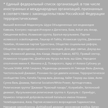
* Единый федеральный список организаций, в том числе
иностранных и международных организаций, признанных
в соответствии с законодательством Российской Федерации
террористическими:
Высший военный Маджлисуль Шура Объединенных сил моджахедов
Кавказа, Конгресс народов Ичкерии и Дагестана, База, Асбат аль-Ансар,
Священная война, Исламская группа, Братья-мусульмане, Партия
исламского освобождения, Лашкар-И-Тайба, Исламская группа, Движение
Талибан, Исламская партия Туркестана, Общество социальных реформ,
Общество возрождения исламского наследия, Дом двух святых, Джунд аш-
Шам, Исламский джихад, Аль-Каида, Имарат Кавказ, АБТО, Правый сектор,
Исламское государство, Джабха аль-Нусра ли-Ахль аш-Шам, Народное
ополчение имени К. Минина и Д. Пожарского, Аджр от Аллаха Субхану уа
Тагьаля SHAM, АУМ Синрике, Муджахеды джамаата Ат-Тавхида Валь-Джихад,
Чистопольский Джамаат, Рохнамо ба суи давлати исломи, Террористическое
сообщество Сеть, Катиба Таухид валь-Джихад, Хайят Тахрир аш-Шам, Ахлю
Сунна Валь Джамаа, National Socialism/White Power, Артподготовка,
Религиозная группа “Джамаат “Красный пахарь”, Колумбайн, Хатлонский
джамаат, Мусульманская религиозная группа п. Кушкуль г. Оренбург,
Крымско-татарский добровольческий батальон имени Номана
Челебиджихана, Азов, Партия исламского возрождения Таджикистана,
Народная самооборона, Дуббайский джамаат, московская ячейка, Батал-