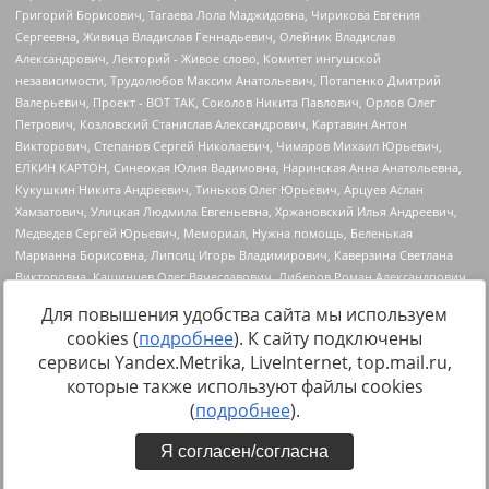
Для повышения удобства сайта мы используем
cookies (
подробнее
). К сайту подключены
сервисы Yandex.Metrika, LiveInternet, top.mail.ru,
Источник:
https://minjust.gov.ru/uploaded/files/reestr-
которые также используют файлы cookies
inostrannyih-agentov-22-03-2024.pdf
данные на
22.03.2024
(
подробнее
).
Я согласен/согласна