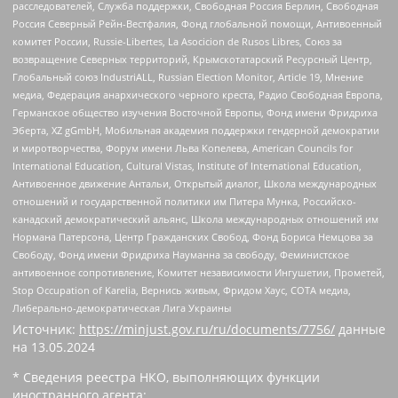
расследователей, Служба поддержки, Свободная Россия Берлин, Свободная
Россия Северный Рейн-Вестфалия, Фонд глобальной помощи, Антивоенный
комитет России, Russie-Libertes, La Asocicion de Rusos Libres, Союз за
возвращение Северных территорий, Крымскотатарский Ресурсный Центр,
Глобальный союз IndustriALL, Russian Election Monitor, Article 19, Мнение
медиа, Федерация анархического черного креста, Радио Свободная Европа,
Германское общество изучения Восточной Европы, Фонд имени Фридриха
Эберта, XZ gGmbH, Мобильная академия поддержки гендерной демократии
и миротворчества, Форум имени Льва Копелева, American Councils for
International Education, Cultural Vistas, Institute of International Education,
Антивоенное движение Антальи, Открытый диалог, Школа международных
отношений и государственной политики им Питера Мунка, Российско-
канадский демократический альянс, Школа международных отношений им
Нормана Патерсона, Центр Гражданских Свобод, Фонд Бориса Немцова за
Свободу, Фонд имени Фридриха Науманна за свободу, Феминистское
антивоенное сопротивление, Комитет независимости Ингушетии, Прометей,
Stop Occupation of Karelia, Вернись живым, Фридом Хаус, СОТА медиа,
Либерально-демократическая Лига Украины
Источник:
https://minjust.gov.ru/ru/documents/7756/
данные
на
13.05.2024
* Сведения реестра НКО, выполняющих функции
иностранного агента: