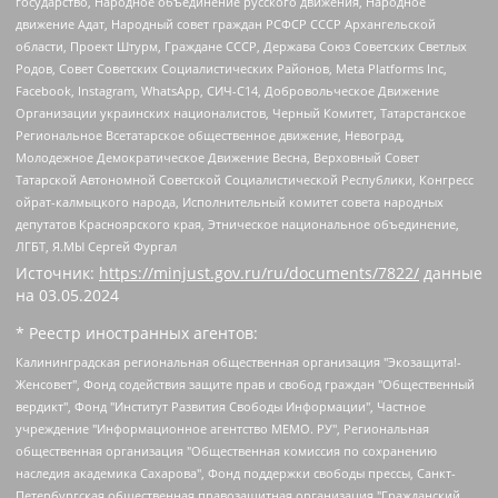
государство, Народное объединение русского движения, Народное
движение Адат, Народный совет граждан РСФСР СССР Архангельской
области, Проект Штурм, Граждане СССР, Держава Союз Советских Светлых
Родов, Совет Советских Социалистических Районов, Meta Platforms Inc,
Facebook, Instagram, WhatsApp, СИЧ-С14, Добровольческое Движение
Организации украинских националистов, Черный Комитет, Татарстанское
Региональное Всетатарское общественное движение, Невоград,
Молодежное Демократическое Движение Весна, Верховный Совет
Татарской Автономной Советской Социалистической Республики, Конгресс
ойрат-калмыцкого народа, Исполнительный комитет совета народных
депутатов Красноярского края, Этническое национальное объединение,
ЛГБТ, Я.МЫ Сергей Фургал
Источник:
https://minjust.gov.ru/ru/documents/7822/
данные
на
03.05.2024
* Реестр иностранных агентов:
Калининградская региональная общественная организация "Экозащита!-Женсовет", Фонд содействия защите прав и свобод граждан "Общественный вердикт", Фонд "Институт Развития Свободы Информации", Частное учреждение "Информационное агентство МЕМО. РУ", Региональная общественная организация "Общественная комиссия по сохранению наследия академика Сахарова", Фонд поддержки свободы прессы, Санкт-Петербургская общественная правозащитная организация "Гражданский контроль", Межрегиональная общественная организация "Информационно-просветительский центр "Мемориал", Региональный Фонд "Центр Защиты Прав Средств Массовой Информации", с 05.12.2023 Фонд "Центр Защиты Прав Средств массовой информации", Региональная общественная благотворительная организация помощи беженцам и мигрантам "Гражданское содействие", Негосударственное образовательное учреждение дополнительного профессионального образования (повышение квалификации) специалистов "АКАДЕМИЯ ПО ПРАВАМ ЧЕЛОВЕКА", Свердловская региональная общественная организация "Сутяжник", Автономная некоммерческая организация "Центр независимых социологических исследований", Союз общественных объединений "Российский исследовательский центр по правам человека", Региональное общественное учреждение научно-информационный центр "МЕМОРИАЛ", Некоммерческая организация "Фонд защиты гласности", Автономная некоммерческая организация "Институт прав человека", Городская общественная организация "Екатеринбургское общество "МЕМОРИАЛ", Городская общественная организация "Рязанское историко-просветительское и правозащитное общество "Мемориал" (Рязанский Мемориал), Челябинский региональный орган общественной самодеятельности – женское общественное объединение "Женщины Евразии", Челябинский региональный орган общественной самодеятельности "Уральская правозащитная группа", Фонд содействия защите здоровья и социальной справедливости имени Андрея Рылькова, Автономная Некоммерческая Организация "Аналитический Центр Юрия Левады", Автономная некоммерческая организация социальной поддержки населения "Проект Апрель", Региональная общественная организация помощи женщинам и детям, находящимся в кризисной ситуации "Информационно-методический центр "Анна", Фонд содействия развитию массовых коммуникаций и правовому просвещению "Так-так-Так", Фонд содействия устойчивому развитию "Серебряная тайга", Свердловский региональный общественный фонд социальных проектов "Новое время", "Idel.Реалии", Кавказ.Реалии, Крым.Реалии, Телеканал Настоящее Время, Татаро-башкирская служба Радио Свобода (Azatliq Radiosi), Радио Свободная Европа/Радио Свобода (PCE/PC), "Сибирь.Реалии", "Фактограф", Благотворительный фонд помощи осужденным и их семьям, Автономная некоммерческая организация "Институт глобализации и социальных движений", Фонд "В защиту прав заключенных", Частное учреждение "Центр поддержки и содействия развитию средств массовой информации", Пензенский региональный общественный благотворительный фонд "Гражданский союз", "Север.Реалии", Некоммерческая организация Фонд "Правовая инициатива", Общество с ограниченной ответственностью "Радио Свободная Европа/Радио Свобода", Чешское информационное агентство "MEDIUM-ORIENT", Красноярская региональная общественная организация "Мы против СПИДа", Камалягин Денис Николаевич, Маркелов Сергей Евгеньевич, Пономарев Лев Александрович, Савицкая Людмила Алексеевна, Автономная некоммерческая организация "Центр по работе с проблемой насилия "НАСИЛИЮ.НЕТ", Межрегиональный профессиональный союз работников здравоохранения "Альянс врачей", Юридическое лицо, зарегистрированное в Латвийской Республике, SIA "Medusa Project" (регистрационный номер 40103797863, дата регистрации 10.06.2014), Некоммерческая организация "Фонд по борьбе с коррупцией", Автономная некоммерческая организация "Институт права и публичной политики", Баданин Роман Сергеевич, Гликин Максим Александрович, Железнова Мария Михайловна, Лукьянова Юлия Сергеевна, Маетная Елизавета Витальевна, Маняхин Петр Борисович, Чуракова Ольга Владимировна, Ярош Юлия Петровна, Юридическое лицо "The Insider SIA", зарегистрированное в Риге, Латвийская Республика (дата регистрации 26.06.2015), являющееся администратором доменного имени интернет-издания "The Insider SIA", https://theins.ru, Постернак Алексей Евгеньевич, Рубин Михаил Аркадьевич, Анин Роман Александрович, Юридическое лицо Istories fonds, зарегистрированное в Латвийской Республике (регистрационный номер 50008295751, дата регистрации 24.02.2020), Великовский Дмитрий Александрович, Долинина Ирина Николаевна, Мароховская Алеся Алексеевна, Шлейнов Роман Юрьевич, Шмагун Олеся Валентиновна, Общество с ограниченной ответственностью "Альтаир 2021", Общество с ограниченной ответственностью "Вега 2021", Общество с ограниченной ответственностью "Главный редактор 2021", Общество с ограниченной ответственностью "Ромашки монолит", Важенков Артем Валерьевич, Ивановская областная общественная организация "Центр гендерных исследований", Гурман Юрий Альбертович, Медиапроект "ОВД-Инфо", Егоров Владимир Владимирович, Жилинский Владимир Александрович, Общество с ограниченной ответственностью "ЗП", Иванова София Юрьевна, Карезина Инна Павловна, Кильтау Екатерина Викторовна, Петров Алексей Викторович, Пискунов Сергей Евгеньевич, Смирнов Сергей Сергеевич, Тихонов Михаил Сергеевич, Общество с ограниченной ответственностью "ЖУРНАЛИСТ-ИНОСТРАННЫЙ АГЕНТ", Арапова Галина Юрьевна, Вольтская Татьяна Анатольевна, Американская компания "Mason G.E.S. Anonymous Foundation" (США), являющаяся владельцем интернет-издания https://mnews.world/, Компания "Stichting Bellingcat", зарегистрированная в Нидерландах (дата регистрации 11.07.2018), Захаров Андрей Вячеславович, Клепиковская Екатерина Дмитриевна, Общество с ограниченной ответственностью "МЕМО", Перл Роман Александрович, Симонов Евгений Алексеевич, Соловьева Елена Анатольевна, Сотников Даниил Владимирович, Сурначева Елизавета Дмитриевна, Автономная некоммерческая организация по защите прав человека и информированию населения "Якутия – Наше Мнение", Общество с ограниченной ответственностью "Москоу диджитал медиа", с 26.01.2023 Общество с ограниченной ответственностью "Чайка Белые сады", Ветошкина Валерия Валерьевна, Заговора Максим Александрович, Межрегиональное общественное движение "Российская ЛГБТ - сеть", Оленичев Максим Владимирович, Павлов Иван Юрьевич, Скворцова Елена Сергеевна, Общество с ограниченной ответственностью "Как бы инагент", Кочетков Игорь Викторович, Общество с ограниченной ответственностью "Честные выборы", Еланчик Олег Александрович, Общество с ограниченной ответственностью "Нобелевский призыв", Гималова Регина Эмилевна, Григорьев Андрей Валерьевич, Григорьева Алина Александровна, Ассоциация по содействию защите прав призывников, альтернативнослужащих и военнослужащих "Правозащитная группа "Гражданин.Армия.Право", Хисамова Регина Фаритовна, Автономная некоммерческая организация по реализации социально-правовых программ "Лилит", Дальневосточное общественное движение "Маяк", Санкт-Петербургская ЛГБТ-инициативная группа "Выход", Инициативная группа ЛГБТ+ "Реверс", Алексеев Андрей Викторович, Бекбулатова Таисия Львовна, Беляев Иван Михайлович, Владыкина Елена Сергеевна, Гельман Марат Александрович, Никульшина Вероника Юрьевна, Толоконникова Надежда Андреевна, Шендерович Виктор Анатольевич, Общество с ограниченной ответственностью "Данное сообщение", Общество с ограниченной ответственностью Издательский дом "Новая глава", Айнбиндер Александра Александровна, Московский комьюнити-центр для ЛГБТ+инициатив, Благотворительный фонд развития филантропии, Deutsche Welle (Германия, Kurt-Schumacher-Strasse 3, 53113 Bonn), Борзунова Мария Михайловна, Воробьев Виктор Викторович, Голубева Анна Львовна, Константинова Алла Михайловна, Малкова Ирина Владимировна, Мурадов Мурад Абдулгалимович, Осетинская Елизавета Николаевна, Понасенков Евгений Николаевич, Ганапольский Матвей Юрьевич, Киселев Евгений Алексеевич, Борухович Ирина Григорьевна, Дремин Иван Тимофеевич, Дубровский Дмитрий Викторович, Красноярская региональная общественная организация поддержки и развития альтернативных образовательных технологий и межкультурных коммуникаций "ИНТЕРРА", Маяковская Екатерина Алексеевна, Фейгин Марк Захарович, Филимонов Андрей Викторович, Дзугкоева Регина Николаевна, Доброхотов Роман Александрович, Дудь Юрий Александрович, Елкин Сергей Владимирович, Кругликов Кирилл Игоревич, Сабунаева Мария Леонидовна, Семенов Алексей Владимирович, Шаинян Карен Багратович, Шульман Екатерина Михайловна, Асафьев Артур Валерьевич, Вахштайн Виктор Семенович, Венедиктов Алексей Алексеевич, Лушникова Екатерина Евгеньевна, Волков Леонид Михайлович, Невзоров Александр Глебович, Пархоменко Сергей Борисович, Сироткин Ярослав Николаевич, Кара-Мурза Владимир Владимирович, Баранова Наталья Владимировна, Гозман Леонид Яковлевич, Кагарлицкий Борис Юльевич, Климарев Михаил Валерьевич, Милов Владимир Станиславович, Автономная некоммерческая организация Краснодарский центр современного искусства "Типография", Моргенштерн Алишер Тагирович, Соболь Любовь Эдуардовна, Общество с ограниченной ответственностью "ЛИЗА НОРМ", Каспаров Гарри Кимович, Ходорковский Михаил Борисович, Общество с ограниченной ответственностью "Апрельские тезисы", Данилович Ирина Брониславовна, Кашин Олег Владимирович, Петров Николай Владимирович, Пивоваров Алексей Владимирович, Соколов Михаил Владимирович, Цветкова Юлия Владимировна, Чичваркин Евгений Александрович, Комитет против пыток/Команда против пыток, Общество с ограниченной ответственностью "Первый научный", Общество с ограниченной ответственностью "Вертолет и ко", Белоцерковская Вероника Борисовна, Кац Максим Евгеньевич, Лазарева Татьяна Юрьевна, Шаведдинов Руслан Табризович, Яшин Илья Валерьевич, Общество с ограниченной ответственностью "Иноагент ААВ", Алешковский Дмитрий Петрович, Альбац Евгения Марковна, Быков Дмитрий Львович, Галямина Юлия Евгеньевна, Лойко Сергей Леонидович, Мартынов Кирилл Константинович, Медведев Сергей Александрович, Крашенинников Федор Геннадиевич, Гордеева Катерина Вл