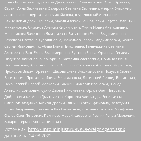
Елена Борисовна, Гудков Лев Дмитриевич, Илларионова Юлия Юрьевна,
Саранг Анна Васильевна, Захарова Светлана Сергеевна, Аверин Владимир
Анатольевич, Щур Татьяна Михайловна, Щур Николай Алексеевич,
Блинушов Андрей Юрьевич, Мосин Алексей Геннадьевич, Гефтер Валентин
Михайлович, Симонов Алексей Кириллович, Флиге Ирина Анатольевна,
Мельникова Валентина Дмитриевна, Вититинова Елена Владимировна,
Баженова Светлана Куприяновна, Максимов Сергей Владимирович, Беляев
Сергей Иванович, Голубева Елена Николаевна, Ганнушкина Светлана
Алексеевна, Закс Елена Владимировна, Буртина Елена Юрьевна, Гендель
Людмила Залмановна, Кокорина Екатерина Алексеевна, Шуманов Илья
Вячеславович, Арапова Галина Юрьевна, Свечников Анатолий Мариевич,
Прохоров Вадим Юрьевич, Шахова Елена Владимировна, Подузов Сергей
Васильевич, Протасова Ирина Вячеславовна, Литинский Леонид Борисович,
Лукашевский Сергей Маркович, Бахмин Вячеслав Иванович, Шабад
Анатолий Ефимович, Сухих Дарья Николаевна, Орлов Олег Петрович,
Добровольская Анна Дмитриевна, Королева Александра Евгеньевна,
Смирнов Владимир Александрович, Вицин Сергей Ефимович, Золотухин
Борис Андреевич, Левинсон Лев Семенович, Локшина Татьяна Иосифовна,
Орлов Олег Петрович, Полякова Мара Федоровна, Резник Генри Маркович,
Захаров Герман Константинович
Источник:
http://unro.minjust.ru/NKOForeignAgent.aspx
данные на
24.03.2022