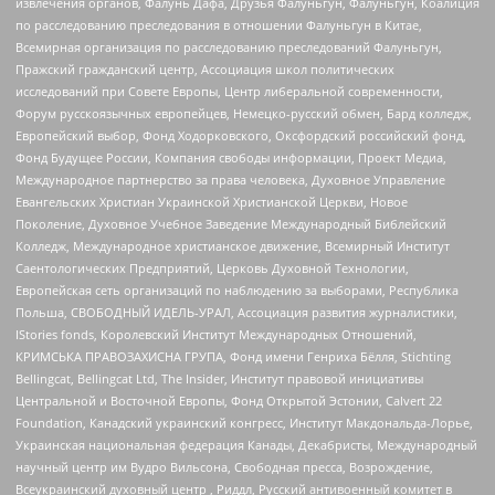
извлечения органов, Фалунь Дафа, Друзья Фалуньгун, Фалуньгун, Коалиция
по расследованию преследования в отношении Фалуньгун в Китае,
Всемирная организация по расследованию преследований Фалуньгун,
Пражский гражданский центр, Ассоциация школ политических
исследований при Совете Европы, Центр либеральной современности,
Форум русскоязычных европейцев, Немецко-русский обмен, Бард колледж,
Европейский выбор, Фонд Ходорковского, Оксфордский российский фонд,
Фонд Будущее России, Компания свободы информации, Проект Медиа,
Международное партнерство за права человека, Духовное Управление
Евангельских Христиан Украинской Христианской Церкви, Новое
Поколение, Духовное Учебное Заведение Международный Библейский
Колледж, Международное христианское движение, Всемирный Институт
Саентологических Предприятий, Церковь Духовной Технологии,
Европейская сеть организаций по наблюдению за выборами, Республика
Польша, СВОБОДНЫЙ ИДЕЛЬ-УРАЛ, Ассоциация развития журналистики,
IStories fonds, Королевский Институт Международных Отношений,
КРИМСЬКА ПРАВОЗАХИСНА ГРУПА, Фонд имени Генриха Бёлля, Stichting
Bellingcat, Bellingcat Ltd, The Insider, Институт правовой инициативы
Центральной и Восточной Европы, Фонд Открытой Эстонии, Calvert 22
Foundation, Канадский украинский конгресс, Институт Макдональда-Лорье,
Украинская национальная федерация Канады, Декабристы, Международный
научный центр им Вудро Вильсона, Свободная пресса, Возрождение,
Всеукраинский духовный центр , Риддл, Русский антивоенный комитет в