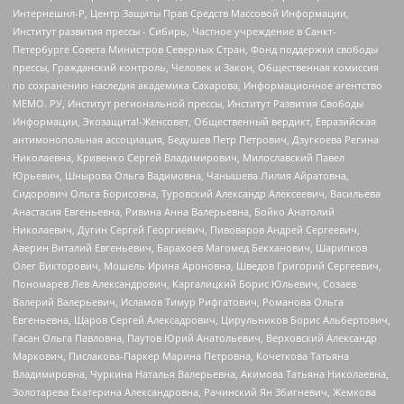
Интернешнл-Р, Центр Защиты Прав Средств Массовой Информации,
Институт развития прессы - Сибирь, Частное учреждение в Санкт-
Петербурге Совета Министров Северных Стран, Фонд поддержки свободы
прессы, Гражданский контроль, Человек и Закон, Общественная комиссия
по сохранению наследия академика Сахарова, Информационное агентство
МЕМО. РУ, Институт региональной прессы, Институт Развития Свободы
Информации, Экозащита!-Женсовет, Общественный вердикт, Евразийская
антимонопольная ассоциация, Бедушев Петр Петрович, Дзугкоева Регина
Николаевна, Кривенко Сергей Владимирович, Милославский Павел
Юрьевич, Шнырова Ольга Вадимовна, Чанышева Лилия Айратовна,
Сидорович Ольга Борисовна, Туровский Александр Алексеевич, Васильева
Анастасия Евгеньевна, Ривина Анна Валерьевна, Бойко Анатолий
Николаевич, Дугин Сергей Георгиевич, Пивоваров Андрей Сергеевич,
Аверин Виталий Евгеньевич, Барахоев Магомед Бекханович, Шарипков
Олег Викторович, Мошель Ирина Ароновна, Шведов Григорий Сергеевич,
Пономарев Лев Александрович, Каргалицкий Борис Юльевич, Созаев
Валерий Валерьевич, Исламов Тимур Рифгатович, Романова Ольга
Евгеньевна, Щаров Сергей Алексадрович, Цирульников Борис Альбертович,
Гасан Ольга Павловна, Паутов Юрий Анатольевич, Верховский Александр
Маркович, Пислакова-Паркер Марина Петровна, Кочеткова Татьяна
Владимировна, Чуркина Наталья Валерьевна, Акимова Татьяна Николаевна,
Золотарева Екатерина Александровна, Рачинский Ян Збигневич, Жемкова