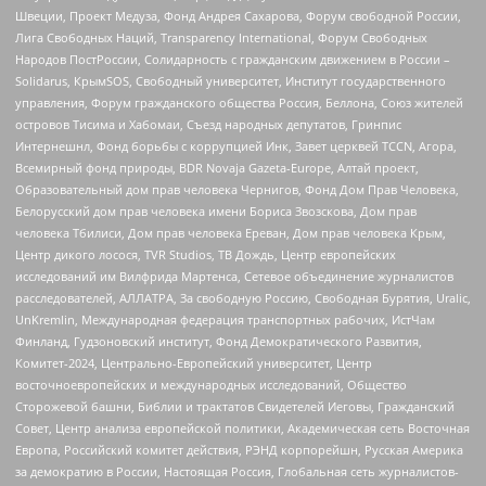
Швеции, Проект Медуза, Фонд Андрея Сахарова, Форум свободной России,
Лига Свободных Наций, Transparеncy International, Форум Свободных
Народов ПостРоссии, Солидарность с гражданским движением в России –
Solidarus, КрымSOS, Свободный университет, Институт государственного
управления, Форум гражданского общества Россия, Беллона, Союз жителей
островов Тисима и Хабомаи, Съезд народных депутатов, Гринпис
Интернешнл, Фонд борьбы с коррупцией Инк, Завет церквей TCCN, Агора,
Всемирный фонд природы, BDR Novaja Gazeta-Europe, Алтай проект,
Образовательный дом прав человека Чернигов, Фонд Дом Прав Человека,
Белорусский дом прав человека имени Бориса Звозскова, Дом прав
человека Тбилиси, Дом прав человека Ереван, Дом прав человека Крым,
Центр дикого лосося, TVR Studios, ТВ Дождь, Центр европейских
исследований им Вилфрида Мартенса, Сетевое объединение журналистов
расследователей, АЛЛАТРА, За свободную Россию, Свободная Бурятия, Uralic,
UnKremlin, Международная федерация транспортных рабочих, ИстЧам
Финланд, Гудзоновский институт, Фонд Демократического Развития,
Комитет-2024, Центрально-Европейский университет, Центр
восточноевропейских и международных исследований, Общество
Сторожевой башни, Библии и трактатов Свидетелей Иеговы, Гражданский
Совет, Центр анализа европейской политики, Академическая сеть Восточная
Европа, Российский комитет действия, РЭНД корпорейшн, Русская Америка
за демократию в России, Настоящая Россия, Глобальная сеть журналистов-