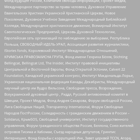
Фонд Будущее России, Компания свободы информации, Проект Медиа,
Международное партнерство за права человека, Духовное Управление
Евангельских Христиан Украинской Христианской Церкви, Новое
Поколение, Духовное Учебное Заведение Международный Библейский
Колледж, Международное христианское движение, Всемирный Институт
Саентологических Предприятий, Церковь Духовной Технологии,
Европейская сеть организаций по наблюдению за выборами, Республика
Польша, СВОБОДНЫЙ ИДЕЛЬ-УРАЛ, Ассоциация развития журналистики,
IStories fonds, Королевский Институт Международных Отношений,
КРИМСЬКА ПРАВОЗАХИСНА ГРУПА, Фонд имени Генриха Бёлля, Stichting
Bellingcat, Bellingcat Ltd, The Insider, Институт правовой инициативы
Центральной и Восточной Европы, Фонд Открытой Эстонии, Calvert 22
Foundation, Канадский украинский конгресс, Институт Макдональда-Лорье,
Украинская национальная федерация Канады, Декабристы, Международный
научный центр им Вудро Вильсона, Свободная пресса, Возрождение,
Всеукраинский духовный центр , Риддл, Русский антивоенный комитет в
Швеции, Проект Медуза, Фонд Андрея Сахарова, Форум свободной России,
Лига Свободных Наций, Transparеncy International, Форум Свободных
Народов ПостРоссии, Солидарность с гражданским движением в России –
Solidarus, КрымSOS, Свободный университет, Институт государственного
управления, Форум гражданского общества Россия, Беллона, Союз жителей
островов Тисима и Хабомаи, Съезд народных депутатов, Гринпис
Интернешнл, Фонд борьбы с коррупцией Инк, Завет церквей TCCN, Агора,