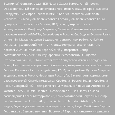
Всемирный фонд природы, BDR Novaja Gazeta-Europe, Алтай проект,
Образовательный дом прав человека Чернигов, Фонд Дом Прав Человека,
Белорусский дом прав человека имени Бориса Звозскова, Дом прав
человека Тбилиси, Дом прав человека Ереван, Дом прав человека Крым,
Центр дикого лосося, TVR Studios, ТВ Дождь, Центр европейских
исследований им Вилфрида Мартенса, Сетевое объединение журналистов
расследователей, АЛЛАТРА, За свободную Россию, Свободная Бурятия, Uralic,
UnKremlin, Международная федерация транспортных рабочих, ИстЧам
Финланд, Гудзоновский институт, Фонд Демократического Развития,
Комитет-2024, Центрально-Европейский университет, Центр
восточноевропейских и международных исследований, Общество
Сторожевой башни, Библии и трактатов Свидетелей Иеговы, Гражданский
Совет, Центр анализа европейской политики, Академическая сеть Восточная
Европа, Российский комитет действия, РЭНД корпорейшн, Русская Америка
за демократию в России, Настоящая Россия, Глобальная сеть журналистов-
расследователей, Служба поддержки, Свободная Россия Берлин, Свободная
Россия Северный Рейн-Вестфалия, Фонд глобальной помощи, Антивоенный
комитет России, Russie-Libertes, La Asocicion de Rusos Libres, Союз за
возвращение Северных территорий, Крымскотатарский Ресурсный Центр,
Глобальный союз IndustriALL, Russian Election Monitor, Article 19, Мнение
медиа, Федерация анархического черного креста, Радио Свободная Европа,
Германское общество изучения Восточной Европы, Фонд имени Фридриха