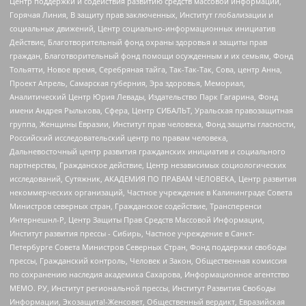
Центр поддержки и содействия развитию средств массовой информации,
Горячая Линия, В защиту прав заключенных, Институт глобализации и
социальных движений, Центр социально-информационных инициатив
Действие, Благотворительный фонд охраны здоровья и защиты прав
граждан, Благотворительный фонд помощи осужденным и их семьям, Фонд
Тольятти, Новое время, Серебряная тайга, Так-Так-Так, Сова, центр Анна,
Проект Апрель, Самарская губерния, Эра здоровья, Мемориал,
Аналитический Центр Юрия Левады, Издательство Парк Гагарина, Фонд
имени Андрея Рылькова, Сфера, Центр СИБАЛЬТ, Уральская правозащитная
группа, Женщины Евразии, Институт прав человека, Фонд защиты гласности,
Российский исследовательский центр по правам человека,
Дальневосточный центр развития гражданских инициатив и социального
партнерства, Гражданское действие, Центр независимых социологических
исследований, Сутяжник, АКАДЕМИЯ ПО ПРАВАМ ЧЕЛОВЕКА, Центр развития
некоммерческих организаций, Частное учреждение в Калининграде Совета
Министров северных стран, Гражданское содействие, Трансперенси
Интернешнл-Р, Центр Защиты Прав Средств Массовой Информации,
Институт развития прессы - Сибирь, Частное учреждение в Санкт-
Петербурге Совета Министров Северных Стран, Фонд поддержки свободы
прессы, Гражданский контроль, Человек и Закон, Общественная комиссия
по сохранению наследия академика Сахарова, Информационное агентство
МЕМО. РУ, Институт региональной прессы, Институт Развития Свободы
Информации, Экозащита!-Женсовет, Общественный вердикт, Евразийская