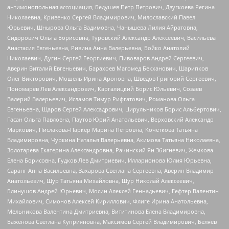
антимонопольная ассоциация, Бедушев Петр Петрович, Дзугкоева Регина
Николаевна, Кривенко Сергей Владимирович, Милославский Павел
Юрьевич, Шнырова Ольга Вадимовна, Чанышева Лилия Айратовна,
Сидорович Ольга Борисовна, Туровский Александр Алексеевич, Васильева
Анастасия Евгеньевна, Ривина Анна Валерьевна, Бойко Анатолий
Николаевич, Дугин Сергей Георгиевич, Пивоваров Андрей Сергеевич,
Аверин Виталий Евгеньевич, Барахоев Магомед Бекханович, Шарипков
Олег Викторович, Мошель Ирина Ароновна, Шведов Григорий Сергеевич,
Пономарев Лев Александрович, Каргалицкий Борис Юльевич, Созаев
Валерий Валерьевич, Исламов Тимур Рифгатович, Романова Ольга
Евгеньевна, Щаров Сергей Алексадрович, Цирульников Борис Альбертович,
Гасан Ольга Павловна, Паутов Юрий Анатольевич, Верховский Александр
Маркович, Пислакова-Паркер Марина Петровна, Кочеткова Татьяна
Владимировна, Чуркина Наталья Валерьевна, Акимова Татьяна Николаевна,
Золотарева Екатерина Александровна, Рачинский Ян Збигневич, Жемкова
Елена Борисовна, Гудков Лев Дмитриевич, Илларионова Юлия Юрьевна,
Саранг Анна Васильевна, Захарова Светлана Сергеевна, Аверин Владимир
Анатольевич, Щур Татьяна Михайловна, Щур Николай Алексеевич,
Блинушов Андрей Юрьевич, Мосин Алексей Геннадьевич, Гефтер Валентин
Михайлович, Симонов Алексей Кириллович, Флиге Ирина Анатольевна,
Мельникова Валентина Дмитриевна, Вититинова Елена Владимировна,
Баженова Светлана Куприяновна, Максимов Сергей Владимирович, Беляев