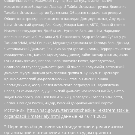
Священная война, Исламская группа, Братья-мусульмане, Партия
исламского освобождения, Лашкар-И-Тайба, Исламская группа, Движение
Талибан, Исламская партия Туркестана, Общество социальных реформ,
Общество возрождения исламского наследия, Дом двух святых, Джунд аш-
Шам, Исламский джихад, Аль-Каида, Имарат Кавказ, АБТО, Правый сектор,
Исламское государство, Джабха аль-Нусра ли-Ахль аш-Шам, Народное
ополчение имени К. Минина и Д. Пожарского, Аджр от Аллаха Субхану уа
Тагьаля SHAM, АУМ Синрике, Муджахеды джамаата Ат-Тавхида Валь-Джихад,
Чистопольский Джамаат, Рохнамо ба суи давлати исломи, Террористическое
сообщество Сеть, Катиба Таухид валь-Джихад, Хайят Тахрир аш-Шам, Ахлю
Сунна Валь Джамаа, National Socialism/White Power, Артподготовка,
Религиозная группа “Джамаат “Красный пахарь”, Колумбайн, Хатлонский
джамаат, Мусульманская религиозная группа п. Кушкуль г. Оренбург,
Крымско-татарский добровольческий батальон имени Номана
Челебиджихана, Азов, Партия исламского возрождения Таджикистана,
Народная самооборона, Дуббайский джамаат, московская ячейка, Батал-
Хаджи Белхороев, Маньяки Культ Убийц, Молодёжь Которая Улыбается,
Легион Свобода России, Айдар, Русский добровольческий корпус
Источник:
http://nac.gov.ru/terroristicheskie-i-ekstremistskie-
organizacii-i-materialy.html
данные на
16.11.2023
* Перечень общественных объединений и религиозных
организаций в отношении которых судом принято