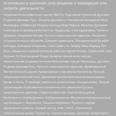
вступившее в законную силу решение о ликвидации или
запрете деятельности:
Национал-большевистская партия, ВЕК РА, Рада земли Кубанской Духовно
Родовой Державы Русь, Община Духовного Управления Асгардской Веси
Беловодья, Славянская Община Капища Веды Перуна, Мужская Духовная
Семинария Староверов-Инглингов, Нурджулар, К Богодержавию, Таблиги
Джамаат, Свидетели Иеговы, Русское национальное единство, Национал-
социалистическое общество, Джамаат мувахидов, Объединенный Вилайат
Кабарды, Балкарии и Карачая, Союз славян, Ат-Такфир Валь-Хиджра, Пит
Буль, Национал-социалистическая рабочая партия России, Славянский союз,
Формат-18, Благородный Орден Дьявола, Армия воли народа,
Национальная Социалистическая Инициатива города Череповца, Духовно-
Родовая Держава Русь, Русское национальное единство, Древнерусской
Инглистической церкви Православных Староверов-Инглингов, Русский
общенациональный союз, Движение против нелегальной иммиграции,
Кровь и Честь, О свободе совести и о религиозных объединениях, Омская
организация общественного политического движения Русское
национальное единство, Северное Братство, Клуб Болельщиков
Футбольного Клуба Динамо, Файзрахманисты, Мусульманская религиозная
организация п. Боровский, Община Коренного Русского народа
Щелковского района, Правый сектор, УНА - УНСО, Украинская
повстанческая армия, Тризуб им. Степана Бандеры, Братство, Белый Крест,