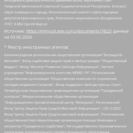
Молодежное Демократическое Движение Весна, Верховный Совет
Татарской Автономной Советской Социалистической Республики, Конгресс
ойрат-калмыцкого народа, Исполнительный комитет совета народных
депутатов Красноярского края, Этническое национальное объединение,
ЛГБТ, Я.МЫ Сергей Фургал
Источник:
https://minjust.gov.ru/ru/documents/7822/
данные
на
03.05.2024
* Реестр иностранных агентов:
Калининградская региональная общественная организация "Экозащита!-Женсовет", Фонд содействия защите прав и свобод граждан "Общественный вердикт", Фонд "Институт Развития Свободы Информации", Частное учреждение "Информационное агентство МЕМО. РУ", Региональная общественная организация "Общественная комиссия по сохранению наследия академика Сахарова", Фонд поддержки свободы прессы, Санкт-Петербургская общественная правозащитная организация "Гражданский контроль", Межрегиональная общественная организация "Информационно-просветительский центр "Мемориал", Региональный Фонд "Центр Защиты Прав Средств Массовой Информации", с 05.12.2023 Фонд "Центр Защиты Прав Средств массовой информации", Региональная общественная благотворительная организация помощи беженцам и мигрантам "Гражданское содействие", Негосударственное образовательное учреждение дополнительного профессионального образования (повышение квалификации) специалистов "АКАДЕМИЯ ПО ПРАВАМ ЧЕЛОВЕКА", Свердловская региональная общественная организация "Сутяжник", Автономная некоммерческая организация "Центр независимых социологических исследований", Союз общественных объединений "Российский исследовательский центр по правам человека", Региональное общественное учреждение научно-информационный центр "МЕМОРИАЛ", Некоммерческая организация "Фонд защиты гласности", Автономная некоммерческая организация "Институт прав человека", Городская общественная организация "Екатеринбургское общество "МЕМОРИАЛ", Городская общественная организация "Рязанское историко-просветительское и правозащитное общество "Мемориал" (Рязанский Мемориал), Челябинский региональный орган общественной самодеятельности – женское общественное объединение "Женщины Евразии", Челябинский региональный орган общественной самодеятельности "Уральская правозащитная группа", Фонд содействия защите здоровья и социальной справедливости имени Андрея Рылькова, Автономная Некоммерческая Организация "Аналитический Центр Юрия Левады", Автономная некоммерческая организация социальной поддержки населения "Проект Апрель", Региональная общественная организация помощи женщинам и детям, находящимся в кризисной ситуации "Информационно-методический центр "Анна", Фонд содействия развитию массовых коммуникаций и правовому просвещению "Так-так-Так", Фонд содействия устойчивому развитию "Серебряная тайга", Свердловский региональный общественный фонд социальных проектов "Новое время", "Idel.Реалии", Кавказ.Реалии, Крым.Реалии, Телеканал Настоящее Время, Татаро-башкирская служба Радио Свобода (Azatliq Radiosi), Радио Свободная Европа/Радио Свобода (PCE/PC), "Сибирь.Реалии", "Фактограф", Благотворительный фонд помощи осужденным и их семьям, Автономная некоммерческая организация "Институт глобализации и социальных движений", Фонд "В защиту прав заключенных", Частное учреждение "Центр поддержки и содействия развитию средств массовой информации", Пензенский региональный общественный благотворительный фонд "Гражданский союз", "Север.Реалии", Некоммерческая организация Фонд "Правовая инициатива", Общество с ограниченной ответственностью "Радио Свободная Европа/Радио Свобода", Чешское информационное агентство "MEDIUM-ORIENT", Красноярская региональная общественная организация "Мы против СПИДа", Камалягин Денис Николаевич, Маркелов Сергей Евгеньевич, Пономарев Лев Александрович, Савицкая Людмила Алексеевна, Автономная некоммерческая организация "Центр по работе с проблемой насилия "НАСИЛИЮ.НЕТ", Межрегиональный профессиональный союз работников здравоохранения "Альянс врачей", Юридическое лицо, зарегистрированное в Латвийской Республике, SIA "Medusa Project" (регистрационный номер 40103797863, дата регистрации 10.06.2014), Некоммерческая организация "Фонд по борьбе с коррупцией", Автономная некоммерческая организация "Институт права и публичной политики", Баданин Роман Сергеевич, Гликин Максим Александрович, Железнова Мария Михайловна, Лукьянова Юлия Сергеевна, Маетная Елизавета Витальевна, Маняхин Петр Борисович, Чуракова Ольга Владимировна, Ярош Юлия Петровна, Юридическое лицо "The Insider SIA", зарегистрированное в Риге, Латвийская Республика (дата регистрации 26.06.2015), являющееся администратором доменного имени интернет-издания "The Insider SIA", https://theins.ru, Постернак Алексей Евгеньевич, Рубин Михаил Аркадьевич, Анин Роман Александрович, Юридическое лицо Istories fonds, зарегистрированное в Латвийской Республике (регистрационный номер 50008295751, дата регистрации 24.02.2020), Великовский Дмитрий Александрович, Долинина Ирина Николаевна, Мароховская Алеся Алексеевна, Шлейнов Роман Юрьевич, Шмагун Олеся Валентиновна, Общество с ограниченной ответственностью "Альтаир 2021", Общество с ограниченной ответственностью "Вега 2021", Общество с ограниченной ответственностью "Главный редактор 2021", Общество с ограниченной ответственностью "Ромашки монолит", Важенков Артем Валерьевич, Ивановская областная общественная организация "Центр гендерных исследований", Гурман Юрий Альбертович, Медиапроект "ОВД-Инфо", Егоров Владимир Владимирович, Жилинский Владимир Александрович, Общество с ограниченной ответственностью "ЗП", Иванова София Юрьевна, Карезина Инна Павловна, Кильтау Екатерина Викторовна, Петров Алексей Викторович, Пискунов Сергей Евгеньевич, Смирнов Сергей Сергеевич, Тихонов Михаил Сергеевич, Общество с ограниченной ответственностью "ЖУРНАЛИСТ-ИНОСТРАННЫЙ АГЕНТ", Арапова Галина Юрьевна, Вольтская Татьяна Анатольевна, Американская компания "Mason G.E.S. Anonymous Foundation" (США), являющаяся владельцем интернет-издания https://mnews.world/, Компания "Stichting Bellingcat", зарегистрированная в Нидерландах (дата регистрации 11.07.2018), Захаров Андрей Вячеславович, Клепиковская Екатерина Дмитриевна, Общество с ограниченной ответственностью "МЕМО", Перл Роман Александрович, Симонов Евгений Алексеевич, Соловьева Елена Анатольевна, Сотников Даниил Владимирович, Сурначева Елизавета Дмитриевна, Автономная некоммерческая организация по защите прав человека и информированию населения "Якутия – Наше Мнение", Общество с ограниченной ответственностью "Москоу диджитал медиа", с 26.01.2023 Общество с ограниченной ответственностью "Чайка Белые сады", Ветошкина Валерия Валерьевна, Заговора Максим Александрович, Межрегиональное общественное движение "Российская ЛГБТ - сеть", Оленичев Максим Владимирович, Павлов Иван Юрьевич, Скворцова Елена Сергеевна, Общество с ограниченной ответственностью "Как бы инагент", Кочетков Игорь Викторович, Общество с ограниченной ответственностью "Честные выборы", Еланчик Олег Александрович, Общество с ограниченной ответственностью "Нобелевский призыв", Гималова Регина Эмилевна, Григорьев Андрей Валерьевич, Григорьева Алина Александровна, Ассоциация по содействию защите прав призывников, альтернативнослужащих и военнослужащих "Правозащитная группа "Гражданин.Армия.Право", Хисамова Регина Фаритовна, Автономная некоммерческая организация по реализации социально-правовых программ "Лилит", Дальневосточное общественное движение "Маяк", Санкт-Петербургская ЛГБТ-инициативная группа "Выход", Инициативная группа ЛГБТ+ "Реверс", Алексеев Андрей Викторович, Бекбулатова Таисия Львовна, Беляев Иван Михайлович, Владыкина Елена Сергеевна, Гельман Марат Александрович, Никульшина Вероника Юрьевна, Толоконникова Надежда Андреевна, Шендерович Виктор Анатольевич, Общество с ограниченной ответственностью "Данное сообщение", Общество с ограниченной ответственностью Издательский дом "Новая глава", Айнбиндер Александра Александровна, Московский комьюнити-центр для ЛГБТ+инициатив, Благотворительный фонд развития филантропии, Deutsche Welle (Германия, Kurt-Schumacher-Strasse 3, 53113 Bonn), Борзунова Мария Михайловна, Воробьев Виктор Викторович, Голубева Анна Львовна, Константинова Алла Михайловна, Малкова Ирина Владимировна, Мурадов Мурад Абдулгалимович, Осетинская Елизавета Николаевна, Понасенков Евгений Николаевич, Ганапольский Матвей Юрьевич, Киселев Евгений Алексеевич, Борухович Ирина Григорьевна, Дремин Иван Тимофеевич, Дубровский Дмитрий Викторович, Красноярская региональная общественная организация поддержки и развития альтернативных образовательных технологий и межкультурных коммуникаций "ИНТЕРРА", Маяковская Екатерина Алексеевна, Фейгин Марк Захарович, Филимонов Андрей Викторович, Дзугкоева Регина Николаевна, Доброхотов Роман Александрович, Дудь Юрий Александрович, Елкин Сергей Владимирович, Кругликов Кирилл Игоревич, Сабунаева Мария Леонидовна, Семенов Алексей Владимирович, Шаинян Карен Багратович, Шульман Екатерина Михайловна, Асафьев Артур Валерьевич, Вахштайн Виктор Семенович, Венедиктов Алексей Алексеевич, Лушникова Екатерина Евгеньевна, Волков Леонид Михайлович, Невзоров Александр Глебович, Пархоменко Сергей Борисович, Сироткин Ярослав Николаевич, Кара-Мурза Владимир Владимирович, Баранова Наталья Владимировна, Гозман Леонид Яковлевич, Кагарлицкий Борис Юльевич, Климарев Михаил Валерьевич, Милов Владимир Станиславович, Автономная некоммерческая организация Краснодарский центр современного искусства "Типография", Моргенштерн Алишер Тагирович, Соболь Любовь Эдуардовна, Общество с ограниченной ответственностью "ЛИЗА НОРМ", Каспаров Гарри Кимович, Ходорковский Михаил Борисович, Общество с ограниченной ответственностью "Апрельские тезисы", Данилович Ирина Брониславовна, Кашин Олег Владимирович, Петров Николай Владимирович, Пивоваров Алексей Владимирович, Соколов Михаил Владимирович, Цветкова Юлия Владимировна, Чичваркин Евгений Александрович, Комитет против пыток/Команда против пыток, Общество с ограниченной ответственностью "Первый научный", Общество с ограниченной ответственностью "Вертолет и ко", Белоцерковская Вероника Борисовна, Кац Максим Евгеньевич, Лазарева Татьяна Юрьевна, Шаведдинов Руслан Табризович, Яшин Илья Валерьевич, Общество с ограниченной ответственностью "Иноагент ААВ", Алешковский Дмитрий Петрович, Альбац Евгения Марковна, Быков Дмитрий Львович, Галямина Юлия Евгеньевна, Лойко Сергей Леонидович, Мартынов Кирилл Константинович, Медведев Сергей Александрович, Крашенинников Федор Геннадиевич, Гордеева Катерина Вл