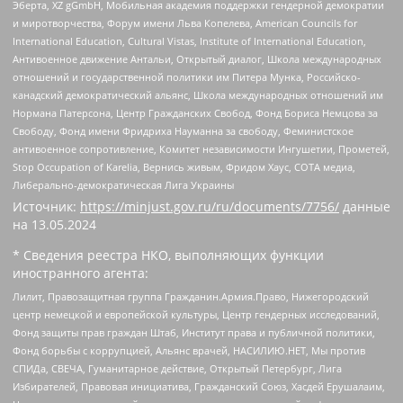
Эберта, XZ gGmbH, Мобильная академия поддержки гендерной демократии
и миротворчества, Форум имени Льва Копелева, American Councils for
International Education, Cultural Vistas, Institute of International Education,
Антивоенное движение Антальи, Открытый диалог, Школа международных
отношений и государственной политики им Питера Мунка, Российско-
канадский демократический альянс, Школа международных отношений им
Нормана Патерсона, Центр Гражданских Свобод, Фонд Бориса Немцова за
Свободу, Фонд имени Фридриха Науманна за свободу, Феминистское
антивоенное сопротивление, Комитет независимости Ингушетии, Прометей,
Stop Occupation of Karelia, Вернись живым, Фридом Хаус, СОТА медиа,
Либерально-демократическая Лига Украины
Источник:
https://minjust.gov.ru/ru/documents/7756/
данные
на
13.05.2024
* Сведения реестра НКО, выполняющих функции
иностранного агента:
Лилит, Правозащитная группа Гражданин.Армия.Право, Нижегородский
центр немецкой и европейской культуры, Центр гендерных исследований,
Фонд защиты прав граждан Штаб, Институт права и публичной политики,
Фонд борьбы с коррупцией, Альянс врачей, НАСИЛИЮ.НЕТ, Мы против
СПИДа, СВЕЧА, Гуманитарное действие, Открытый Петербург, Лига
Избирателей, Правовая инициатива, Гражданский Союз, Хасдей Ерушалаим,