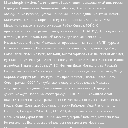
Misanthropic division, Религиозное объединение последователей инглиизма,
Народная Социальная Инициатива, TulaSkins, Этнополитическое
объединение Русские, Русское национальное объединение Атака, Мечеть
Мирмамеда, Община Коренного Русского народа г. Астрахани, ВОЛЯ,
Меджлис крымскотатарского народа, Рубеж Севера, ТОЙС, О
противодействии экстремистской деятельности, РЕВТАТПОД, Артподготовка,
Штольц, В честь иконы Божией Матери Державная, Сектор 16,
Независимость, Фирма, Молодежная правозащитная группа МПГ, Курсом
Правды и Единения, Каракольская инициативная группа, Автоград Крю,
Союз Славянских Сил Руси, Алля-Аят, Благотворительный пансионат Ак Умут,
Русская республика Русь, Арестантское уголовное единство, Башкорт, Нация
и свобода, Нация и свобода, W.H.С., Фалунь Дафа, Иртыш Ultras, Русский
Патриотический клуб-Новокузнецк/РПК, Сибирский державный союз, Фонд
борьбы с коррупцией, Фонд защиты прав граждан, Штабы Навального,
Совет граждан СССР Прикубанского округа г. Краснодара, Мужское
государство, Народное объединение русского движения, Народное
движение Адат, Народный совет граждан РСФСР СССР Архангельской
области, Проект Штурм, Граждане СССР, Держава Союз Советских Светлых
Родов, Совет Советских Социалистических Районов, Meta Platforms Inc,
Facebook, Instagram, WhatsApp, СИЧ-С14, Добровольческое Движение
Организации украинских националистов, Черный Комитет, Татарстанское
Региональное Всетатарское общественное движение, Невоград,