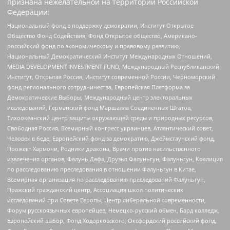
признана нежелательной на территории Российской
Федерации:
Национальный фонд в поддержку демократии, Институт Открытое
Общество Фонд Содействия, Фонд Открытое общество, Американо-
российский фонд по экономическому и правовому развитию,
Национальный Демократический Институт Международных Отношений,
MEDIA DEVELOPMENT INVESTMENT FUND, Международный Республиканский
Институт, Открытая Россия, Институт современной России, Черноморский
фонд регионального сотрудничества, Европейская Платформа за
Демократические Выборы, Международный центр электоральных
исследований, Германский фонд Маршалла Соединенных Штатов,
Тихоокеанский центр защиты окружающей среды и природных ресурсов,
Свободная Россия, Всемирный конгресс украинцев, Атлантический совет,
Человек в беде, Европейский фонд за демократию, Джеймстаунский фонд,
Прожект Хармони, Родники дракона, Врачи против насильственного
извлечения органов, Фалунь Дафа, Друзья Фалуньгун, Фалуньгун, Коалиция
по расследованию преследования в отношении Фалуньгун в Китае,
Всемирная организация по расследованию преследований Фалуньгун,
Пражский гражданский центр, Ассоциация школ политических
исследований при Совете Европы, Центр либеральной современности,
Форум русскоязычных европейцев, Немецко-русский обмен, Бард колледж,
Европейский выбор, Фонд Ходорковского, Оксфордский российский фонд,