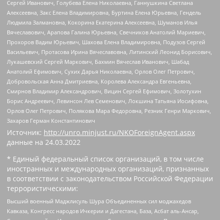
Сергей Иванович, Голубева Елена Николаевна, Ганнушкина Светлана
Алексеевна, Закс Елена Владимировна, Буртина Елена Юрьевна, Гендель
Людмила Залмановна, Кокорина Екатерина Алексеевна, Шуманов Илья
Вячеславович, Арапова Галина Юрьевна, Свечников Анатолий Мариевич,
Прохоров Вадим Юрьевич, Шахова Елена Владимировна, Подузов Сергей
Васильевич, Протасова Ирина Вячеславовна, Литинский Леонид Борисович,
Лукашевский Сергей Маркович, Бахмин Вячеслав Иванович, Шабад
Анатолий Ефимович, Сухих Дарья Николаевна, Орлов Олег Петрович,
Добровольская Анна Дмитриевна, Королева Александра Евгеньевна,
Смирнов Владимир Александрович, Вицин Сергей Ефимович, Золотухин
Борис Андреевич, Левинсон Лев Семенович, Локшина Татьяна Иосифовна,
Орлов Олег Петрович, Полякова Мара Федоровна, Резник Генри Маркович,
Захаров Герман Константинович
Источник:
http://unro.minjust.ru/NKOForeignAgent.aspx
данные на
24.03.2022
* Единый федеральный список организаций, в том числе
иностранных и международных организаций, признанных
в соответствии с законодательством Российской Федерации
террористическими:
Высший военный Маджлисуль Шура Объединенных сил моджахедов
Кавказа, Конгресс народов Ичкерии и Дагестана, База, Асбат аль-Ансар,