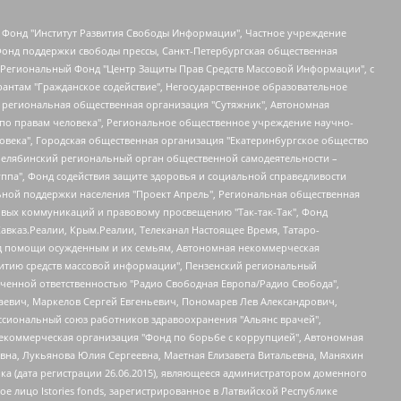
евосточное общественное движение "Маяк", Санкт-Петербургская ЛГБТ-инициативная группа "Выход", Инициативная группа ЛГБТ+ "Реверс", Алексеев Андрей Викторович, Бекбулатова Таисия Львовна, Беляев Иван Михайлович, Владыкина Елена Сергеевна, Гельман Марат Александрович, Никульшина Вероника Юрьевна, Толоконникова Надежда Андреевна, Шендерович Виктор Анатольевич, Общество с ограниченной ответственностью "Данное сообщение", Общество с ограниченной ответственностью Издательский дом "Новая глава", Айнбиндер Александра Александровна, Московский комьюнити-центр для ЛГБТ+инициатив, Благотворительный фонд развития филантропии, Deutsche Welle (Германия, Kurt-Schumacher-Strasse 3, 53113 Bonn), Борзунова Мария Михайловна, Воробьев Виктор Викторович, Голубева Анна Львовна, Константинова Алла Михайловна, Малкова Ирина Владимировна, Мурадов Мурад Абдулгалимович, Осетинская Елизавета Николаевна, Понасенков Евгений Николаевич, Ганапольский Матвей Юрьевич, Киселев Евгений Алексеевич, Борухович Ирина Григорьевна, Дремин Иван Тимофеевич, Дубровский Дмитрий Викторович, Красноярская региональная общественная организация поддержки и развития альтернативных образовательных технологий и межкультурных коммуникаций "ИНТЕРРА", Маяковская Екатерина Алексеевна, Фейгин Марк Захарович, Филимонов Андрей Викторович, Дзугкоева Регина Николаевна, Доброхотов Роман Александрович, Дудь Юрий Александрович, Елкин Сергей Владимирович, Кругликов Кирилл Игоревич, Сабунаева Мария Леонидовна, Семенов Алексей Владимирович, Шаинян Карен Багратович, Шульман Екатерина Михайловна, Асафьев Артур Валерьевич, Вахштайн Виктор Семенович, Венедиктов Алексей Алексеевич, Лушникова Екатерина Евгеньевна, Волков Леонид Михайлович, Невзоров Александр Глебович, Пархоменко Сергей Борисович, Сироткин Ярослав Николаевич, Кара-Мурза Владимир Владимирович, Баранова Наталья Владимировна, Гозман Леонид Яковлевич, Кагарлицкий Борис Юльевич, Климарев Михаил Валерьевич, Милов Владимир Станиславович, Автономная некоммерческая организация Краснодарский центр современного искусства "Типография", Моргенштерн Алишер Тагирович, Соболь Любовь Эдуардовна, Общество с ограниченной ответственностью "ЛИЗА НОРМ", Каспаров Гарри Кимович, Ходорковский Михаил Борисович, Общество с ограниченной ответственностью "Апрельские тезисы", Данилович Ирина Брониславовна, Кашин Олег Владимирович, Петров Николай Владимирович, Пивоваров Алексей Владимирович, Соколов Михаил Владимирович, Цветкова Юлия Владимировна, Чичваркин Евгений Александрович, Комитет против пыток/Команда против пыток, Общество с ограниченной ответственностью "Первый научный", Общество с ограниченной ответственностью "Вертолет и ко", Белоцерковская Вероника Борисовна, Кац Максим Евгеньевич, Лазарева Татьяна Юрьевна, Шаведдинов Руслан Табризович, Яшин Илья Валерьевич, Общество с ограниченной ответственностью "Иноагент ААВ", Алешковский Дмитрий Петрович, Альбац Евгения Марковна, Быков Дмитрий Львович, Галямина Юлия Евгеньевна, Лойко Сергей Леонидович, Мартынов Кирилл Константинович, Медведев Сергей Александрович, Крашенинников Федор Геннадиевич, Гордеева Катерина Вл