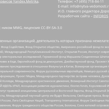
рвисов Yandex.Metrika,
Телефон: +7 (495) 718-84-11
E-mail: info@nytva-vedomosti.
И.О. главного редактора Доро
Разработчик сайта –
INFOROS
с ником MMG, лицензия CC-BY-SA-3.0
енных организаций, деятельность которых признана нежелате
 Фонд Содействия, Фонд Открытое общество, Американо-российский фонд по э
 Международный Республиканский Институт, Открытая Россия, Институт совре
р электоральных исследований, Германский фонд Маршалла Соединенных Штатов
еловек в беде, Европейский фонд за демократию, Джеймстаунский фонд, Прожект
дованию преследования в отношении Фалуньгун в Китае, Всемирная организация 
беральной современности, Форум русскоязычных европейцев, Немецко-русский о
формации, Проект Медиа, Международное партнерство за права человека, Духов
 Колледж, Международное христианское движение, Всемирный Институт Саентол
 ИДЕЛЬ-УРАЛ, Ассоциация развития журналистики, IStories fonds, Королевск
r, Институт правовой инициативы Центральной и Восточной Европы, Фонд Открытой Э
ты, Международный научный центр им Вудро Вильсона, Свободная пресса, Возро
России, Лига Свободных Наций, Transparеncy International, Форум Свободных Н
правления, Форум гражданского общества Россия, Беллона, Союз жителей острово