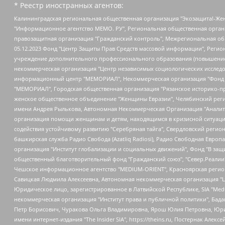
* Реестр иностранных агентов:
Калининградская региональная общественная организация "Экозащита!-Женсовет", Фонд содействия защите прав и свобод граждан "Общественный вердикт", Фонд "Институт Развития Свободы Информации", Частное учреждение "Информационное агентство МЕМО. РУ", Региональная общественная организация "Общественная комиссия по сохранению наследия академика Сахарова", Фонд поддержки свободы прессы, Санкт-Петербургская общественная правозащитная организация "Гражданский контроль", Межрегиональная общественная организация "Информационно-просветительский центр "Мемориал", Региональный Фонд "Центр Защиты Прав Средств Массовой Информации", с 05.12.2023 Фонд "Центр Защиты Прав Средств массовой информации", Региональная общественная благотворительная организация помощи беженцам и мигрантам "Гражданское содействие", Негосударственное образовательное учреждение дополнительного профессионального образования (повышение квалификации) специалистов "АКАДЕМИЯ ПО ПРАВАМ ЧЕЛОВЕКА", Свердловская региональная общественная организация "Сутяжник", Автономная некоммерческая организация "Центр независимых социологических исследований", Союз общественных объединений "Российский исследовательский центр по правам человека", Региональное общественное учреждение научно-информационный центр "МЕМОРИАЛ", Некоммерческая организация "Фонд защиты гласности", Автономная некоммерческая организация "Институт прав человека", Городская общественная организация "Екатеринбургское общество "МЕМОРИАЛ", Городская общественная организация "Рязанское историко-просветительское и правозащитное общество "Мемориал" (Рязанский Мемориал), Челябинский региональный орган общественной самодеятельности – женское общественное объединение "Женщины Евразии", Челябинский региональный орган общественной самодеятельности "Уральская правозащитная группа", Фонд содействия защите здоровья и социальной справедливости имени Андрея Рылькова, Автономная Некоммерческая Организация "Аналитический Центр Юрия Левады", Автономная некоммерческая организация социальной поддержки населения "Проект Апрель", Региональная общественная организация помощи женщинам и детям, находящимся в кризисной ситуации "Информационно-методический центр "Анна", Фонд содействия развитию массовых коммуникаций и правовому просвещению "Так-так-Так", Фонд содействия устойчивому развитию "Серебряная тайга", Свердловский региональный общественный фонд социальных проектов "Новое время", "Idel.Реалии", Кавказ.Реалии, Крым.Реалии, Телеканал Настоящее Время, Татаро-башкирская служба Радио Свобода (Azatliq Radiosi), Радио Свободная Европа/Радио Свобода (PCE/PC), "Сибирь.Реалии", "Фактограф", Благотворительный фонд помощи осужденным и их семьям, Автономная некоммерческая организация "Институт глобализации и социальных движений", Фонд "В защиту прав заключенных", Частное учреждение "Центр поддержки и содействия развитию средств массовой информации", Пензенский региональный общественный благотворительный фонд "Гражданский союз", "Север.Реалии", Некоммерческая организация Фонд "Правовая инициатива", Общество с ограниченной ответственностью "Радио Свободная Европа/Радио Свобода", Чешское информационное агентство "MEDIUM-ORIENT", Красноярская региональная общественная организация "Мы против СПИДа", Камалягин Денис Николаевич, Маркелов Сергей Евгеньевич, Пономарев Лев Александрович, Савицкая Людмила Алексеевна, Автоно