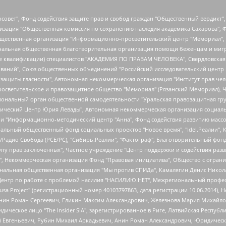
мная некоммерческая организация "Центр по работе с проблемой насилия "НАСИЛИЮ.НЕТ", Межрегиональный профессиональный союз работников здравоохранения "Альянс врачей", Юридическое лицо, зарегистрированное в Латвийской Республике, SIA "Medusa Project" (регистрационный номер 40103797863, дата регистрации 10.06.2014), Некоммерческая организация "Фонд по борьбе с коррупцией", Автономная некоммерческая организация "Институт права и публичной политики", Баданин Роман Сергеевич, Гликин Максим Александрович, Железнова Мария Михайловна, Лукьянова Юлия Сергеевна, Маетная Елизавета Витальевна, Маняхин Петр Борисович, Чуракова Ольга Владимировна, Ярош Юлия Петровна, Юридическое лицо "The Insider SIA", зарегистрированное в Риге, Латвийская Республика (дата регистрации 26.06.2015), являющееся администратором доменного имени интернет-издания "The Insider SIA", https://theins.ru, Постернак Алексей Евгеньевич, Рубин Михаил Аркадьевич, Анин Роман Александрович, Юридическое лицо Istories fonds, зарегистрированное в Латвийской Республике (регистрационный номер 50008295751, дата регистрации 24.02.2020), Великовский Дмитрий Александрович, Долинина Ирина Николаевна, Мароховская Алеся Алексеевна, Шлейнов Роман Юрьевич, Шмагун Олеся Валентиновна, Общество с ограниченной ответственностью "Альтаир 2021", Общество с ограниченной ответственностью "Вега 2021", Общество с ограниченной ответственностью "Главный редактор 2021", Общество с ограниченной ответственностью "Ромашки монолит", Важенков Артем Валерьевич, Ивановская областная общественная организация "Центр гендерных исследований", Гурман Юрий Альбертович, Медиапроект "ОВД-Инфо", Егоров Владимир Владимирович, Жилинский Владимир Александрович, Общество с ограниченной ответственностью "ЗП", Иванова София Юрьевна, Карезина Инна Павловна, Кильтау Екатерина Викторовна, Петров Алексей Викторович, Пискунов Сергей Евгеньевич, Смирнов Сергей Сергеевич, Тихонов Михаил Сергеевич, Общество с ограниченной ответственностью "ЖУРНАЛИСТ-ИНОСТРАННЫЙ АГЕНТ", Арапова Галина Юрьевна, Вольтская Татьяна Анатольевна, Американская компания "Mason G.E.S. Anonymous Foundation" (США), являющаяся владельцем интернет-издания https://mnews.world/, Компания "Stichting Bellingcat", зарегистрированная в Нидерландах (дата регистрации 11.07.2018), Захаров Андрей Вячеславович, Клепиковская Екатерина Дмитриевна, Общество с ограниченной ответственностью "МЕМО", Перл Роман Александрович, Симонов Евгений Алексеевич, Соловьева Елена Анатольевна, Сотников Даниил Владимирович, Сурначева Елизавета Дмитриевна, Автономная некоммерческая организация по защите прав человека и информированию населения "Якутия – Наше Мнение", Общество с ограниченной ответственностью "Москоу диджитал медиа", с 26.01.2023 Общество с ограниченной ответственностью "Чайка Белые сады", Ветошкина Валерия Валерьевна, Заговора Максим Александрович, Межрегиональное общественное движение "Российская ЛГБТ - сеть", Оленичев Максим Владимирович, Павлов Иван Юрьевич, Скворцова Елена Сергеевна, Общество с ограниченной ответственностью "Как бы инагент", Кочетков Игорь Викторович, Общество с ограниченной ответственностью "Честные выборы", Еланчик Олег Александрович, Общество с ограниченной ответственностью "Нобелевский призыв", Гималова Регина Эмилевна, Григорьев Андрей Валерьевич, Григорьева Алина Александровна, Ассоциация по содействию защите прав призывников, альтернативнослужащих и военнослужащих "Правозащитная группа "Гражданин.Армия.Право", Хисамова Регина Фаритовна, Автономная некоммерческая организация по реализации социально-правовых программ "Лилит", Дальн