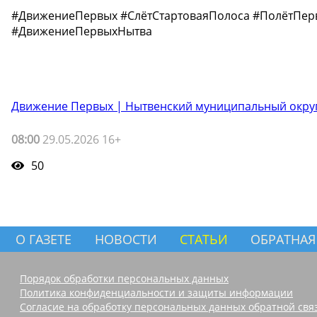
#ДвижениеПервых #СлётСтартоваяПолоса #ПолётПер
#ДвижениеПервыхНытва
Движение Первых | Нытвенский муниципальный окру
08:00
29.05.2026 16+
50
О ГАЗЕТЕ
НОВОСТИ
СТАТЬИ
ОБРАТНАЯ
Порядок обработки персональных данных
Политика конфиденциальности и защиты информации
Согласие на обработку персональных данных обратной свя