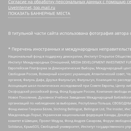
Согласие на обработку персональных данных с помощью се
LiveInternet, top.mail.ru
ПОКАЗАТЬ БАННЕРНЫЕ МЕСТА
В титульной части сайта использована фотография автора 
* Перечень иностранных и международных неправительств
Национальный фонд в поддержку демократии, Институт Открытое Общество
Институт Международных Отношений, MEDIA DEVELOPMENT INVESTMENT FUND,
Европейская Платформа за Демократические Выборы, Международный цент
Свободная Россия, Всемирный конгресс украинцев, Атлантический совет, Ч
органов, Фалунь Дафа, Друзья Фалуньгун, Фалуньгун, Коалиция по рассле
Ассоциация школ политических исследований при Совете Европы, Центр ли
Оксфордский российский фонд, Фонд Будущее России, Компания свободы ин
Новое Поколение, Духовное Учебное Заведение Международный Библейский
организаций по наблюдению за выборами, Республика Польша, СВОБОДНЫЙ
Фонд имени Генриха Бёлля, Stichting Bellingcat, Bellingcat Ltd, The Inside
Макдональда-Лорье, Украинская национальная федерация Канады, Декабрис
комитет в Швеции, Проект Медуза, Фонд Андрея Сахарова, Форум свободной 
Solidarus, КрымSOS, Свободный университет, Институт государственного у