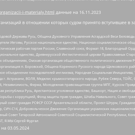
organizacii-i-materialy.html
данные на
16.11.2023
анизаций в отношении которых судом принято вступившее в з
 Родовой Державы Русь, Община Духовного Управления Асгардской Веси Беловод
детели Иеговы, Русское национальное единство, Национал-социалистическое об
истическая рабочая партия России, Славянский союз, Формат-18, Благородный Ор
ациональное единство, Древнерусской Инглистической церкви Православных Ста
ных объединениях, Омская организация общественного политического движения Р
рганизация п. Боровский, Община Коренного Русского народа Щелковского район
гиозное объединение последователей инглиизма, Народная Социальная Инициатива,
 г. Астрахани, ВОЛЯ, Меджлис крымскотатарского народа, Рубеж Севера, ТОЙС, 
6, Независимость, Фирма, Молодежная правозащитная группа МПГ, Курсом Правд
ая республика Русь, Арестантское уголовное единство, Башкорт, Нация и свобода,
орьбы с коррупцией, Фонд защиты прав граждан, Штабы Навального, Совет гражд
ный совет граждан РСФСР СССР Архангельской области, Проект Штурм, Граждане 
tsApp, СИЧ-С14, Добровольческое Движение Организации украинских националисто
ный Совет Татарской Автономной Советской Социалистической Республики, Кон
БТ, Я.МЫ Сергей Фургал
 на
03.05.2024