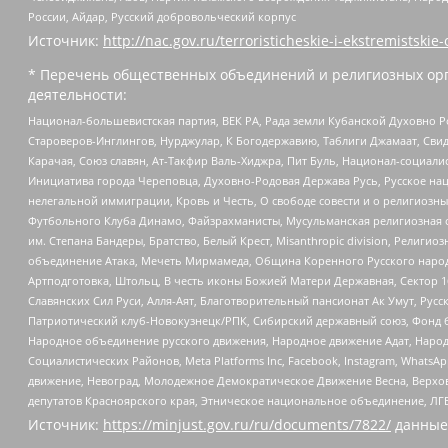
России, Айдар, Русский добровольческий корпус
Источник:
http://nac.gov.ru/terroristicheskie-i-ekstremistskie-
* Перечень общественных объединений и религиозных орг
деятельности:
Национал-большевистская партия, ВЕК РА, Рада земли Кубанской Духовно
Староверов-Инглингов, Нурджулар, К Богодержавию, Таблиги Джамаат, Сви
Карачая, Союз славян, Ат-Такфир Валь-Хиджра, Пит Буль, Национал-социал
Инициатива города Череповца, Духовно-Родовая Держава Русь, Русское н
нелегальной иммиграции, Кровь и Честь, О свободе совести и о религиоз
Футбольного Клуба Динамо, Файзрахманисты, Мусульманская религиозная о
им. Степана Бандеры, Братство, Белый Крест, Misanthropic division, Рели
объединение Атака, Мечеть Мирмамеда, Община Коренного Русского народа
Артподготовка, Штольц, В честь иконы Божией Матери Державная, Сектор 1
Славянских Сил Руси, Алля-Аят, Благотворительный пансионат Ак Умут, Русск
Патриотический клуб-Новокузнецк/РПК, Сибирский державный союз, Фонд б
Народное объединение русского движения, Народное движение Адат, Народ
Социалистических Районов, Meta Platforms Inc, Facebook, Instagram, Wha
движение, Невоград, Молодежное Демократическое Движение Весна, Верхов
депутатов Красноярского края, Этническое национальное объединение, ЛГ
Источник:
https://minjust.gov.ru/ru/documents/7822/
данные