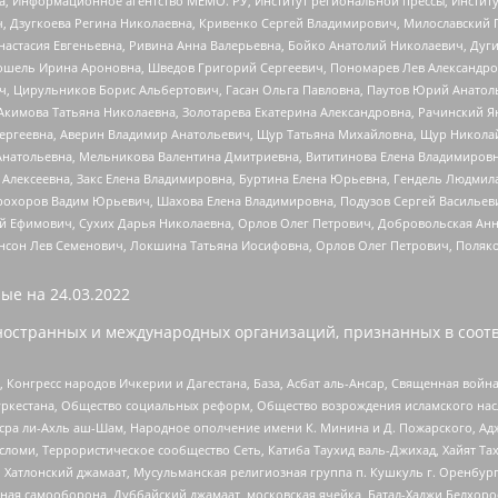
а, Информационное агентство МЕМО. РУ, Институт региональной прессы, Инсти
ч, Дзугкоева Регина Николаевна, Кривенко Сергей Владимирович, Милославски
настасия Евгеньевна, Ривина Анна Валерьевна, Бойко Анатолий Николаевич, Дуг
ошель Ирина Ароновна, Шведов Григорий Сергеевич, Пономарев Лев Александро
ч, Цирульников Борис Альбертович, Гасан Ольга Павловна, Паутов Юрий Анато
Акимова Татьяна Николаевна, Золотарева Екатерина Александровна, Рачинский Я
Сергеевна, Аверин Владимир Анатольевич, Щур Татьяна Михайловна, Щур Никола
Анатольевна, Мельникова Валентина Дмитриевна, Вититинова Елена Владимировн
 Алексеевна, Закс Елена Владимировна, Буртина Елена Юрьевна, Гендель Людмил
рохоров Вадим Юрьевич, Шахова Елена Владимировна, Подузов Сергей Васильеви
й Ефимович, Сухих Дарья Николаевна, Орлов Олег Петрович, Добровольская Анн
нсон Лев Семенович, Локшина Татьяна Иосифовна, Орлов Олег Петрович, Поляк
ые на
24.03.2022
ностранных и международных организаций, признанных в соотв
нгресс народов Ичкерии и Дагестана, База, Асбат аль-Ансар, Священная война,
уркестана, Общество социальных реформ, Общество возрождения исламского насл
Нусра ли-Ахль аш-Шам, Народное ополчение имени К. Минина и Д. Пожарского, Ад
сломи, Террористическое сообщество Сеть, Катиба Таухид валь-Джихад, Хайят Тах
, Хатлонский джамаат, Мусульманская религиозная группа п. Кушкуль г. Оренбу
ная самооборона, Дуббайский джамаат, московская ячейка, Батал-Хаджи Белхор