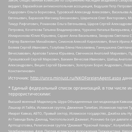
Закон, Общественная комиссия по сохранению наследия академика Сахаров
вердикт, Евразийская антимонопольная ассоциация, Бедушев Петр Петрови
Сидорович Ольга Борисовна, Туровский Александр Алексеевич, Васильева А
Евгеньевич, Барахоев Магомед Бекханович, Шарипков Олег Викторович, М
Тимур Рифгатович, Романова Ольга Евгеньевна, Щаров Сергей Алексадрови
Петровна, Кочеткова Татьяна Владимировна, Чуркина Наталья Валерьевна, 
Илларионова Юлия Юрьевна, Саранг Анна Васильевна, Захарова Светлана 
Гефтер Валентин Михайлович, Симонов Алексей Кириллович, Флиге Ирина 
Беляев Сергей Иванович, Голубева Елена Николаевна, Ганнушкина Светлана
Вячеславович, Арапова Галина Юрьевна, Свечников Анатолий Мариевич, П
Лукашевский Сергей Маркович, Бахмин Вячеслав Иванович, Шабад Анатоли
Александрович, Вицин Сергей Ефимович, Золотухин Борис Андреевич, Леви
Константинович
Источник:
http://unro.minjust.ru/NKOForeignAgent.aspx
данн
* Единый федеральный список организаций, в том числе и
террористическими:
Высший военный Маджлисуль Шура Объединенных сил моджахедов Кавказа, Ко
Лашкар-И-Тайба, Исламская группа, Движение Талибан, Исламская партия Т
Имарат Кавказ, АБТО, Правый сектор, Исламское государство, Джабха аль-
Ат-Тавхида Валь-Джихад, Чистопольский Джамаат, Рохнамо ба суи давлати и
Артподготовка, Религиозная группа “Джамаат “Красный пахарь”, Колумбайн
Челебиджихана, Азов, Партия исламского возрождения Таджикистана, Народ