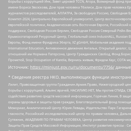
борьбы с коррупцией Инк, Завет церквей TCCN, Агора, Всемирный фонд при
имени Бориса Звозскова, Дом прав человека Тбилиси, Дом прав человека Ер
журналистов расследователей, АЛЛАТРА, За свободную Россию, Свободная Б
Комитет-2024, Центрально-Европейский университет, Центр восточноевроп
европейской политики, Академическая сеть Восточная Европа, Российский к
поддержки, Свободная Россия Берлин, Свободная Россия Северный Рейн-Вест
Крымскотатарский Ресурсный Центр, Глобальный союз IndustriALL, Russian E
Европы, Фонд имени Фридриха Эберта, XZ gGmbH, Мобильная академия поддержк
International Education, Антивоенное движение Антальи, Открытый диало
отношений им Нормана Патерсона, Центр Гражданских Свобод, Фонд Бориса
Прометей, Stop Occupation of Karelia, Вернись живым, Фридом Хаус, СОТА 
Источник:
https://minjust.gov.ru/ru/documents/7756/
данные
* Сведения реестра НКО, выполняющих функции иностранн
Лилит, Правозащитная группа Гражданин.Армия.Право, Нижегородский цент
борьбы с коррупцией, Альянс врачей, НАСИЛИЮ.НЕТ, Мы против СПИДа, СВЕ
содействия развитию средств массовой информации, Горячая Линия, В защ
охраны здоровья и защиты прав граждан, Благотворительный фонд помощи ос
Мемориал, Аналитический Центр Юрия Левады, Издательство Парк Гагарина
гласности, Российский исследовательский центр по правам человека, Даль
Сутяжник, АКАДЕМИЯ ПО ПРАВАМ ЧЕЛОВЕКА, Центр развития некоммерческих
Защиты Прав Средств Массовой Информации, Институт развития прессы - Си