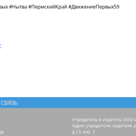
вых #Нытва #ПермскийКрай #ДвижениеПервых59
г
 СВЯЗЬ
Учредитель и издатель ООО 
Адрес учредителя, издателя, р
зи
д.13, кор. 2