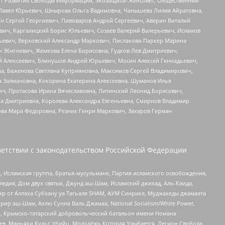
тут Развития Свободы Информации, Экозащита!-Женсовет, Общественный
й Павел Юрьевич, Шнырова Ольга Вадимовна, Чанышева Лилия Айратовна,
ин Сергей Георгиевич, Пивоваров Андрей Сергеевич, Аверин Виталий
вич, Каргалицкий Борис Юльевич, Созаев Валерий Валерьевич, Исламов
льевич, Верховский Александр Маркович, Пислакова-Паркер Марина
н Збигневич, Жемкова Елена Борисовна, Гудков Лев Дмитриевич,
й Алексеевич, Блинушов Андрей Юрьевич, Мосин Алексей Геннадьевич,
а, Баженова Светлана Куприяновна, Максимов Сергей Владимирович,
а Залмановна, Кокорина Екатерина Алексеевна, Шуманов Илья
ч, Протасова Ирина Вячеславовна, Литинский Леонид Борисович,
а Дмитриевна, Королева Александра Евгеньевна, Смирнов Владимир
ова Мара Федоровна, Резник Генри Маркович, Захаров Герман
етствии с законодательством Российской Федерации
 Исламская группа, Братья-мусульмане, Партия исламского освобождения,
едия, Дом двух святых, Джунд аш-Шам, Исламский джихад, Аль-Каида,
жр от Аллаха Субхану уа Тагьаля SHAM, АУМ Синрике, Муджахеды джамаата
рир аш-Шам, Ахлю Сунна Валь Джамаа, National Socialism/White Power,
рг, Крымско-татарский добровольческий батальон имени Номана
оев, Маньяки Культ Убийц, Молодёжь Которая Улыбается, Легион Свобода