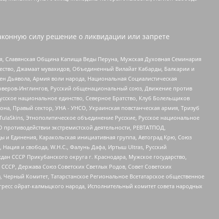
аконную силу решение о ликвидации или запрете
ья, Славянская Община Капища Веды Перуна, Мужская Духовная Семинария
щество, Джамаат мувахидов, Объединенный Вилайат Кабарды, Балкарии и
ден Дьявола, Армия воли народа, Национальная Социалистическая
роверов-Инглингов, Русский общенациональный союз, Движение против
усское национальное единство, Северное Братство, Клуб Болельщиков
а, Правый сектор, УНА - УНСО, Украинская повстанческая армия, Тризуб
 TulaSkins, Этнополитическое объединение Русские, Русское национальное
О противодействии экстремистской деятельности, РЕВТАТПОД,
ы и Единения, Каракольская инициативная группа, Автоград Крю, Союз
 Нация и свобода, W.H.С., Фалунь Дафа, Иртыш Ultras, Русский
ан СССР Прикубанского округа г. Краснодара, Мужское государство,
СССР, Держава Союз Советских Светлых Родов, Совет Советских
в, Черный Комитет, Татарстанское Региональное Всетатарское общественное
гресс ойрат-калмыцкого народа, Исполнительный комитет совета народных