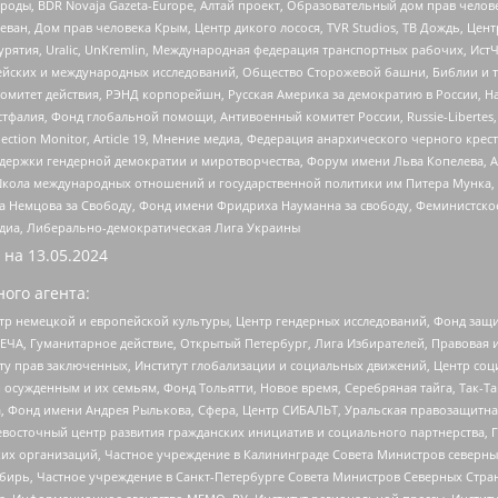
роды, BDR Novaja Gazeta-Europe, Алтай проект, Образовательный дом прав челов
еван, Дом прав человека Крым, Центр дикого лосося, TVR Studios, ТВ Дождь, Це
урятия, Uralic, UnKremlin, Международная федерация транспортных рабочих, Ист
ейских и международных исследований, Общество Сторожевой башни, Библии и тр
омитет действия, РЭНД корпорейшн, Русская Америка за демократию в России, Н
фалия, Фонд глобальной помощи, Антивоенный комитет России, Russie-Libertes, L
lection Monitor, Article 19, Мнение медиа, Федерация анархического черного кр
и гендерной демократии и миротворчества, Форум имени Льва Копелева, American C
г, Школа международных отношений и государственной политики им Питера Мунка
 Немцова за Свободу, Фонд имени Фридриха Науманна за свободу, Феминистско
медиа, Либерально-демократическая Лига Украины
 на
13.05.2024
ого агента:
р немецкой и европейской культуры, Центр гендерных исследований, Фонд защи
ЧА, Гуманитарное действие, Открытый Петербург, Лига Избирателей, Правовая 
иту прав заключенных, Институт глобализации и социальных движений, Центр 
ужденным и их семьям, Фонд Тольятти, Новое время, Серебряная тайга, Так-Так-
, Фонд имени Андрея Рылькова, Сфера, Центр СИБАЛЬТ, Уральская правозащитна
невосточный центр развития гражданских инициатив и социального партнерства, 
 организаций, Частное учреждение в Калининграде Совета Министров северных 
бирь, Частное учреждение в Санкт-Петербурге Совета Министров Северных Стра