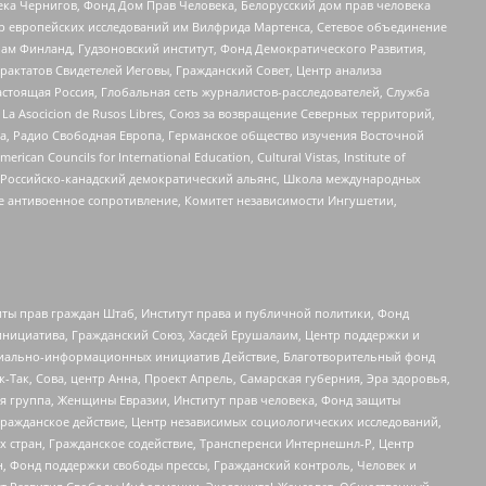
ека Чернигов, Фонд Дом Прав Человека, Белорусский дом прав человека
нтр европейских исследований им Вилфрида Мартенса, Сетевое объединение
Чам Финланд, Гудзоновский институт, Фонд Демократического Развития,
актатов Свидетелей Иеговы, Гражданский Совет, Центр анализа
астоящая Россия, Глобальная сеть журналистов-расследователей, Служба
a Asocicion de Rusos Libres, Союз за возвращение Северных территорий,
еста, Радио Свободная Европа, Германское общество изучения Восточной
ouncils for International Education, Cultural Vistas, Institute of
, Российско-канадский демократический альянс, Школа международных
е антивоенное сопротивление, Комитет независимости Ингушетии,
ты прав граждан Штаб, Институт права и публичной политики, Фонд
инициатива, Гражданский Союз, Хасдей Ерушалаим, Центр поддержки и
социально-информационных инициатив Действие, Благотворительный фонд
Так, Сова, центр Анна, Проект Апрель, Самарская губерния, Эра здоровья,
я группа, Женщины Евразии, Институт прав человека, Фонд защиты
Гражданское действие, Центр независимых социологических исследований,
стран, Гражданское содействие, Трансперенси Интернешнл-Р, Центр
н, Фонд поддержки свободы прессы, Гражданский контроль, Человек и