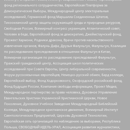
фонд регионального сотрудничества, Европейская Платформа за
Демократические Выборы, Международный центр электоральных
исследований, Германский фонд Маршалла Соединенных Штатов,
Тихоокеанский центр защиты окружающей среды и природных ресурсов,
Свободная Россия, Всемирный конгресс украинцев, Атлантический совет,
Человек в беде, Европейский фонд за демократию, Джеймстаунский фонд,
Прожект Хармони, Родники дракона, Врачи против насильственного
извлечения органов, Фалунь Дафа, Друзья Фалуньгун, Фалуньгун, Коалиция
по расследованию преследования в отношении Фалуньгун в Китае,
Всемирная организация по расследованию преследований Фалуньгун,
Пражский гражданский центр, Ассоциация школ политических
исследований при Совете Европы, Центр либеральной современности,
Форум русскоязычных европейцев, Немецко-русский обмен, Бард колледж,
Европейский выбор, Фонд Ходорковского, Оксфордский российский фонд,
Фонд Будущее России, Компания свободы информации, Проект Медиа,
Международное партнерство за права человека, Духовное Управление
Евангельских Христиан Украинской Христианской Церкви, Новое
Поколение, Духовное Учебное Заведение Международный Библейский
Колледж, Международное христианское движение, Всемирный Институт
Саентологических Предприятий, Церковь Духовной Технологии,
Европейская сеть организаций по наблюдению за выборами, Республика
Польша, СВОБОДНЫЙ ИДЕЛЬ-УРАЛ, Ассоциация развития журналистики,