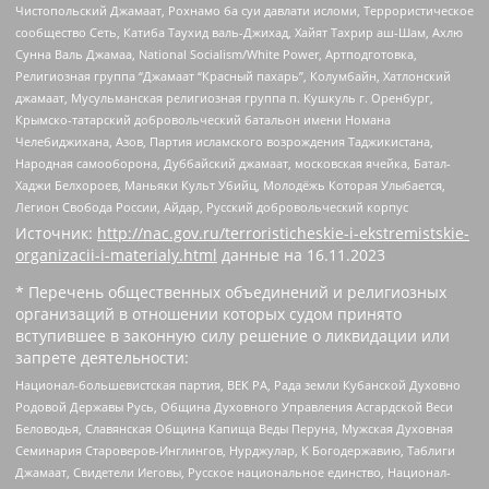
Чистопольский Джамаат, Рохнамо ба суи давлати исломи, Террористическое
сообщество Сеть, Катиба Таухид валь-Джихад, Хайят Тахрир аш-Шам, Ахлю
Сунна Валь Джамаа, National Socialism/White Power, Артподготовка,
Религиозная группа “Джамаат “Красный пахарь”, Колумбайн, Хатлонский
джамаат, Мусульманская религиозная группа п. Кушкуль г. Оренбург,
Крымско-татарский добровольческий батальон имени Номана
Челебиджихана, Азов, Партия исламского возрождения Таджикистана,
Народная самооборона, Дуббайский джамаат, московская ячейка, Батал-
Хаджи Белхороев, Маньяки Культ Убийц, Молодёжь Которая Улыбается,
Легион Свобода России, Айдар, Русский добровольческий корпус
Источник:
http://nac.gov.ru/terroristicheskie-i-ekstremistskie-
organizacii-i-materialy.html
данные на
16.11.2023
* Перечень общественных объединений и религиозных
организаций в отношении которых судом принято
вступившее в законную силу решение о ликвидации или
запрете деятельности:
Национал-большевистская партия, ВЕК РА, Рада земли Кубанской Духовно
Родовой Державы Русь, Община Духовного Управления Асгардской Веси
Беловодья, Славянская Община Капища Веды Перуна, Мужская Духовная
Семинария Староверов-Инглингов, Нурджулар, К Богодержавию, Таблиги
Джамаат, Свидетели Иеговы, Русское национальное единство, Национал-