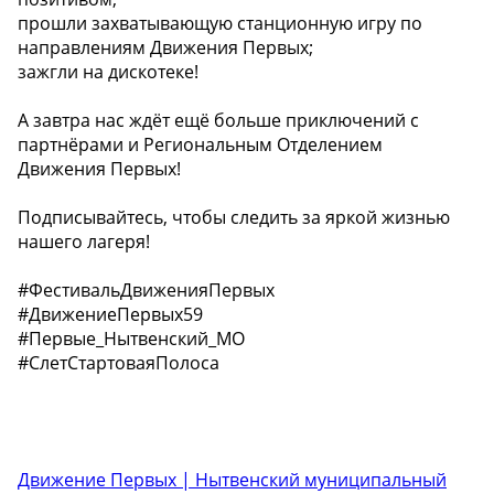
прошли захватывающую станционную игру по
направлениям Движения Первых;
зажгли на дискотеке!
А завтра нас ждёт ещё больше приключений с
партнёрами и Региональным Отделением
Движения Первых! ️
Подписывайтесь, чтобы следить за яркой жизнью
нашего лагеря!
#ФестивальДвиженияПервых
#ДвижениеПервых59
#Первые_Нытвенский_МО
#СлетСтартоваяПолоса
Движение Первых | Нытвенский муниципальный