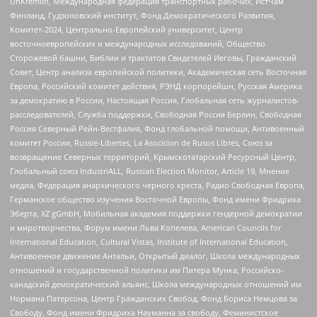
UnKremlin, Международная федерация транспортных рабочих, ИстЧам
Финланд, Гудзоновский институт, Фонд Демократического Развития,
Комитет-2024, Центрально-Европейский университет, Центр
восточноевропейских и международных исследований, Общество
Сторожевой башни, Библии и трактатов Свидетелей Иеговы, Гражданский
Совет, Центр анализа европейской политики, Академическая сеть Восточная
Европа, Российский комитет действия, РЭНД корпорейшн, Русская Америка
за демократию в России, Настоящая Россия, Глобальная сеть журналистов-
расследователей, Служба поддержки, Свободная Россия Берлин, Свободная
Россия Северный Рейн-Вестфалия, Фонд глобальной помощи, Антивоенный
комитет России, Russie-Libertes, La Asocicion de Rusos Libres, Союз за
возвращение Северных территорий, Крымскотатарский Ресурсный Центр,
Глобальный союз IndustriALL, Russian Election Monitor, Article 19, Мнение
медиа, Федерация анархического черного креста, Радио Свободная Европа,
Германское общество изучения Восточной Европы, Фонд имени Фридриха
Эберта, XZ gGmbH, Мобильная академия поддержки гендерной демократии
и миротворчества, Форум имени Льва Копелева, American Councils for
International Education, Cultural Vistas, Institute of International Education,
Антивоенное движение Антальи, Открытый диалог, Школа международных
отношений и государственной политики им Питера Мунка, Российско-
канадский демократический альянс, Школа международных отношений им
Нормана Патерсона, Центр Гражданских Свобод, Фонд Бориса Немцова за
Свободу, Фонд имени Фридриха Науманна за свободу, Феминистское