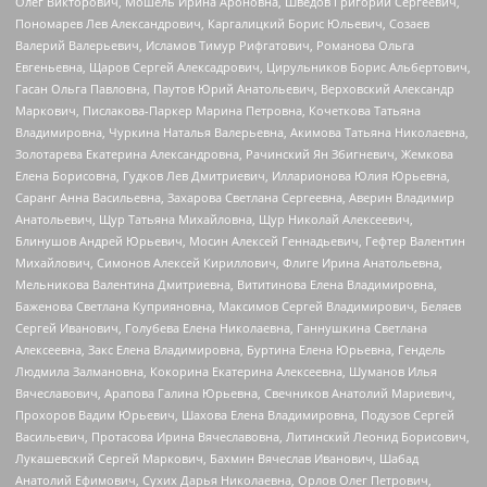
Олег Викторович, Мошель Ирина Ароновна, Шведов Григорий Сергеевич,
Пономарев Лев Александрович, Каргалицкий Борис Юльевич, Созаев
Валерий Валерьевич, Исламов Тимур Рифгатович, Романова Ольга
Евгеньевна, Щаров Сергей Алексадрович, Цирульников Борис Альбертович,
Гасан Ольга Павловна, Паутов Юрий Анатольевич, Верховский Александр
Маркович, Пислакова-Паркер Марина Петровна, Кочеткова Татьяна
Владимировна, Чуркина Наталья Валерьевна, Акимова Татьяна Николаевна,
Золотарева Екатерина Александровна, Рачинский Ян Збигневич, Жемкова
Елена Борисовна, Гудков Лев Дмитриевич, Илларионова Юлия Юрьевна,
Саранг Анна Васильевна, Захарова Светлана Сергеевна, Аверин Владимир
Анатольевич, Щур Татьяна Михайловна, Щур Николай Алексеевич,
Блинушов Андрей Юрьевич, Мосин Алексей Геннадьевич, Гефтер Валентин
Михайлович, Симонов Алексей Кириллович, Флиге Ирина Анатольевна,
Мельникова Валентина Дмитриевна, Вититинова Елена Владимировна,
Баженова Светлана Куприяновна, Максимов Сергей Владимирович, Беляев
Сергей Иванович, Голубева Елена Николаевна, Ганнушкина Светлана
Алексеевна, Закс Елена Владимировна, Буртина Елена Юрьевна, Гендель
Людмила Залмановна, Кокорина Екатерина Алексеевна, Шуманов Илья
Вячеславович, Арапова Галина Юрьевна, Свечников Анатолий Мариевич,
Прохоров Вадим Юрьевич, Шахова Елена Владимировна, Подузов Сергей
Васильевич, Протасова Ирина Вячеславовна, Литинский Леонид Борисович,
Лукашевский Сергей Маркович, Бахмин Вячеслав Иванович, Шабад
Анатолий Ефимович, Сухих Дарья Николаевна, Орлов Олег Петрович,