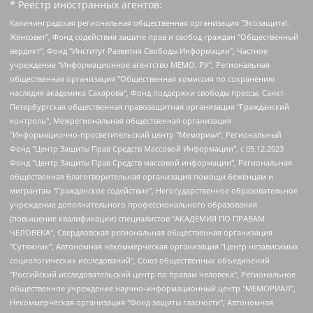
* Реестр иностранных агентов:
Калининградская региональная общественная организация "Экозащита!-Женсовет", Фонд содействия защите прав и свобод граждан "Общественный вердикт", Фонд "Институт Развития Свободы Информации", Частное учреждение "Информационное агентство МЕМО. РУ", Региональная общественная организация "Общественная комиссия по сохранению наследия академика Сахарова", Фонд поддержки свободы прессы, Санкт-Петербургская общественная правозащитная организация "Гражданский контроль", Межрегиональная общественная организация "Информационно-просветительский центр "Мемориал", Региональный Фонд "Центр Защиты Прав Средств Массовой Информации", с 05.12.2023 Фонд "Центр Защиты Прав Средств массовой информации", Региональная общественная благотворительная организация помощи беженцам и мигрантам "Гражданское содействие", Негосударственное образовательное учреждение дополнительного профессионального образования (повышение квалификации) специалистов "АКАДЕМИЯ ПО ПРАВАМ ЧЕЛОВЕКА", Свердловская региональная общественная организация "Сутяжник", Автономная некоммерческая организация "Центр независимых социологических исследований", Союз общественных объединений "Российский исследовательский центр по правам человека", Региональное общественное учреждение научно-информационный центр "МЕМОРИАЛ", Некоммерческая организация "Фонд защиты гласности", Автономная некоммерческая организация "Институт прав человека", Городская общественная организация "Екатеринбургское общество "МЕМОРИАЛ", Городская общественная организация "Рязанское историко-просветительское и правозащитное общество "Мемориал" (Рязанский Мемориал), Челябинский региональный орган общественной самодеятельности – женское общественное объединение "Женщины Евразии", Челябинский региональный орган общественной самодеятельности "Уральская правозащитная группа", Фонд содействия защите здоровья и социальной справедливости имени Андрея Рылькова, Автономная Некоммерческая Организация "Аналитический Центр Юрия Левады", Автономная некоммерческая организация социальной поддержки населения "Проект Апрель", Региональная общественная организация помощи женщинам и детям, находящимся в кризисной ситуации "Информационно-методический центр "Анна", Фонд содействия развитию массовых коммуникаций и правовому просвещению "Так-так-Так", Фонд содействия устойчивому развитию "Серебряная тайга", Свердловский региональный общественный фонд социальных проектов "Новое время", "Idel.Реалии", Кавказ.Реалии, Крым.Реалии, Телеканал Настоящее Время, Татаро-башкирская служба Радио Свобода (Azatliq Radiosi), Радио Свободная Европа/Радио Свобода (PCE/PC), "Сибирь.Реалии", "Фактограф", Благотворительный фонд помощи осужденным и их семьям, Автономная некоммерческая организация "Институт глобализации и социальных движений", Фонд "В защиту прав заключенных", Частное учреждение "Центр поддержки и содействия развитию средств массовой информации", Пензенский региональный общественный благотворительный фонд "Гражданский союз", "Север.Реалии", Некоммерческая организация Фонд "Правовая инициатива", Общество с ограниченной ответственностью "Радио Свободная Европа/Радио Свобода", Чешское информационное агентство "MEDIUM-ORIENT", Красноярская региональная общественная организация "Мы против СПИДа", Камалягин Денис Николаевич, Маркелов Сергей Евгеньевич, Пономарев Лев Александрович, Савицкая Людмила Алексеевна, Автономная некоммерческая организация "Центр по работе с проблемой насилия "НАСИЛИЮ.НЕТ", Межрегиональный профессиональный союз работников здравоохранения "Альянс врачей", Юридическое лицо, зарегистрированное в Латвийской Республике, SIA "Medusa Project" (регистрационный номер 40103797863, дата регистрации 10.06.2014), Некоммерческая организация "Фонд по борьбе с коррупцией", Автономная некоммерческая организация "Институт права и публичной политики", Баданин Роман Сергеевич, Гликин Максим Александрович, Железнова Мария Михайловна, Лукьянова Юлия Сергеевна, Маетная Елизавета Витальевна, Маняхин Петр Борисович, Чуракова Ольга Владимировна, Ярош Юлия Петровна, Юридическое лицо "The Insider SIA", зарегистрированное в Риге, Латвийская Республика (дата регистрации 26.06.2015), являющееся администратором доменного имени интернет-издания "The Insider SIA", https://theins.ru, Постернак Алексей Евгеньевич, Рубин Михаил Аркадьевич, Анин Роман Александрович, Юридическое лицо Istories fonds, зарегистрированное в Латвийской Республике (регистрационный номер 50008295751, дата регистрации 24.02.2020), Великовский Дмитрий Александрович, Долинина Ирина Николаевна, Мароховская Алеся Алексеевна, Шлейнов Роман Юрьевич, Шмагун Олеся Валентиновна, Общество с ограниченной ответственностью "Альтаир 2021", Общество с ограниченной ответственностью "Вега 2021", Общество с ограниченной ответственностью "Главный редактор 2021", Общество с ограниченной ответственностью "Ромашки монолит", Важенков Артем Валерьевич, Ивановская областная общественная организация "Центр гендерных исследований", Гурман Юрий Альбертович, Медиапроект "ОВД-Инфо", Егоров Владимир Владимирович, Жилинский Владимир Александрович, Общество с ограниченной ответственностью "ЗП", Иванова София Юрьевна, Карезина Инна Павловна, Кильтау Екатерина Викторовна, Петров Алексей Викторович, Пискунов Сергей Евгеньевич, Смирнов Сергей Сергеевич, Тихонов Михаил Сергеевич, Общество с ограниченной ответственностью "ЖУРНАЛИСТ-ИНОСТРАННЫЙ АГЕНТ", Арапова Галина Юрьевна, Вольтская Татьяна Анатольевна, Американская компания "Mason G.E.S. Anonymous Foundation" (США), являющаяся владельцем интернет-издания https://mnews.world/, Компания "Stichting Bellingcat", зарегистрированная в Нидерландах (дата регистрации 11.07.2018), Захаров Андрей Вячеславович, Клепиковская Екатерина Дмитриевна, Общество с ограниченной ответственностью "МЕМО", Перл Роман Александрович, Симонов Евгений Алексеевич, Соловьева Елена Анатольевна, Сотников Даниил Владимирович, Сурначева Елизавета Дмитриевна, Автономная некоммерческая организация по защите прав человека и информированию населения "Якутия – Наше Мнение", Общество с ограниченной ответственностью "Москоу диджитал медиа", с 26.01.2023 Общество с ограниченной ответственностью "Чайка Белые сады", Ветошкина Валерия Валерьевна, Заговора Максим Александрович, Межрегиональное общественное движение "Российская ЛГБТ - сеть", Оленичев Максим Владимирович, Павлов Иван Юрьевич, Скворцова Елена Сергеевна, Общество с ограниченной ответственностью "Как бы инагент", Кочетков Игорь Викторович, Общество с ограниченной ответственностью "Честные выборы", Еланчик Олег Александрович, Общество с ограниченной ответственностью "Нобелевский призыв", Гималова Регина Эмилевна, Григорьев Андрей Валерьевич, Григорьева Алина Александровна, Ассоциация по содействию защите прав призывников, альтернативнослужащих и военнослужащих "Правозащитная группа "Гражданин.Армия.Право", Хисамова Регина Фаритовна, Автономная некоммерческая организация по реализации социально-правовых программ "Лилит", Дальневосточное общественное движение "Маяк", Санкт-Петербургская ЛГБТ-инициативная группа "Выход", Инициативная группа ЛГБТ+ "Реверс", Алексеев Андрей Викторович, Бекбулатова Таисия Львовна, Беляев Иван Михайлович, Владыкина Елена Сергеевна, Гельман Марат Александрович, Никульшина Вероника Юрьевна, Толоконникова Надежда Андреевна, Шендерович Виктор Анатольевич, Общество с ограниченной ответственностью "Данное сообщение", Общество с ограниченной ответственностью Издательский дом "Новая глава", Айнбиндер Александра Александровна, Московский комьюнити-центр для ЛГБТ+инициатив, Благотворительный фонд развития филантропии, Deutsche Welle (Германия, Kurt-Schumacher-Strasse 3, 53113 Bonn), Борзунова Мария Михайловна, Воробьев Виктор Викторович, Голубева Анна Львовна, Константинова Алла Михайловна, Малкова Ирина Владимировна, Мурадов Мурад Абдулгалимович, Осетинская Елизавета Николаевна, Понасенков Евгений Николаевич, Ганапольский Матвей Юрьевич, Киселев Евгений Алексеевич, Борухович Ирина Григорьевна, Дремин Иван Тимофеевич, Дубровский Дмитрий Викторович, Красноярская региональная общественная организация поддержки и развития альтернативных образовательных технологий и межкультурных коммуникаций "ИНТЕРРА", Маяковская Екатерина Алексеевна, Фейгин Марк Захарович, Филимонов Андрей Викторович, Дзугкоева Регина Николаевна, Доброхотов Роман Александрович, Дудь Юрий Александрович, Елкин Сергей Владимирович, Кругликов Кирилл Игоревич, Сабунаева Мария Леонидовна, Семенов Алексей Владимирович, Шаинян Карен Багратович, Шульман Екатерина Михайловна, Асафьев Артур Валерьевич, Вахштайн Виктор Семенович, Венедиктов Алексей Алексеевич, Лушникова Екатерина Евгеньевна, Волков Леонид Михайлович, Невзоров Александр Глебович, Пархоменко Сергей Борисович, Сироткин Ярослав Николаевич, Кара-Мурза Владимир Владимирович, Баранова Наталья Владимировна, Гозман Леонид Яковлевич, Кагарлицкий Борис Юльевич, Климарев Михаил Валерьевич, Милов Владимир Станиславович, Автономная некоммерческая организация Краснодарский центр современного искусства "Типография", Моргенштерн Алишер Тагирович, Соболь Любовь Эдуардовна, Общество с ограниченной ответственностью "ЛИЗА НОРМ", Каспаров Гарри Кимович, Ходорковский Михаил Борисович, Общество с ограниченной ответственностью "Апрельские тезисы", Данилович Ирина Брониславовна, Кашин Олег Владимирович, Петров Николай Владимирович, Пивоваров Алексей Владимирович, Соколов Михаил Владимирович, Цветкова Юлия Владимировна, Чичваркин Евгений Александрович, Комитет против пыток/Команда против пыток, Общество с ограниченной ответственностью "Первый научный", Общество с ограниченной ответственностью "Вертолет и ко", Белоцерковская Вероника Борисовна, Кац Максим Евгеньевич, Лазарева Татьяна Юрьевна, Шаведдинов Руслан Табризович, Яшин Илья Валерьевич, Общество с ограниченной ответственностью "Иноагент ААВ", Алешковский Дмитрий Петрович, Альбац Евгения Марковна, Быков Дмитрий Львович, Галямина Юлия Евгеньевна, Лойко Сергей Леонидович, Мартынов Кирилл Константинович, Медведев Сергей Александрович, Крашенинников Федор Геннадиевич, Гордеева Катерина Вл