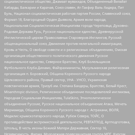
социалистическое общество, Джамаат мувахидов, Объединенный Вилайат
Кабарды, Балкарии и Карачая, Союз славян, Ат-Такфир Валь-Хиджра, Пит
Буль, Национал-социалистическая рабочая партия России, Славянский союз,
Формат-18, Благородный Орден Дьявола, Армия воли народа,
Национальная Социалистическая Инициатива города Череповца, Духовно-
Родовая Держава Русь, Русское национальное единство, Древнерусской
Инглистической церкви Православных Староверов-Инглингов, Русский
общенациональный союз, Движение против нелегальной иммиграции,
Кровь и Честь, О свободе совести и о религиозных объединениях, Омская
организация общественного политического движения Русское
национальное единство, Северное Братство, Клуб Болельщиков
Футбольного Клуба Динамо, Файзрахманисты, Мусульманская религиозная
организация п. Боровский, Община Коренного Русского народа
Щелковского района, Правый сектор, УНА - УНСО, Украинская
повстанческая армия, Тризуб им. Степана Бандеры, Братство, Белый Крест,
Misanthropic division, Религиозное объединение последователей инглиизма,
Народная Социальная Инициатива, TulaSkins, Этнополитическое
объединение Русские, Русское национальное объединение Атака, Мечеть
Мирмамеда, Община Коренного Русского народа г. Астрахани, ВОЛЯ,
Меджлис крымскотатарского народа, Рубеж Севера, ТОЙС, О
противодействии экстремистской деятельности, РЕВТАТПОД, Артподготовка,
Штольц, В честь иконы Божией Матери Державная, Сектор 16,
Независимость, Фирма, Молодежная правозащитная группа МПГ, Курсом