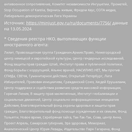
антивоенное сопротивление, Комитет независимости Ингушетии, Прометей,
Stop Occupation of Karelia, Вернись живым, Фридом Хаус, СОТА медиа,
Либерально-демократическая Лига Украины
Источник:
https://minjust.gov.ru/ru/documents/7756/
данные
на
13.05.2024
* Сведения реестра НКО, выполняющих функции
иностранного агента:
Лилит, Правозащитная группа Гражданин.Армия.Право, Нижегородский
центр немецкой и европейской культуры, Центр гендерных исследований,
Фонд защиты прав граждан Штаб, Институт права и публичной политики,
Фонд борьбы с коррупцией, Альянс врачей, НАСИЛИЮ.НЕТ, Мы против
СПИДа, СВЕЧА, Гуманитарное действие, Открытый Петербург, Лига
Избирателей, Правовая инициатива, Гражданский Союз, Хасдей Ерушалаим,
Центр поддержки и содействия развитию средств массовой информации,
Горячая Линия, В защиту прав заключенных, Институт глобализации и
социальных движений, Центр социально-информационных инициатив
Действие, Благотворительный фонд охраны здоровья и защиты прав
граждан, Благотворительный фонд помощи осужденным и их семьям, Фонд
Тольятти, Новое время, Серебряная тайга, Так-Так-Так, Сова, центр Анна,
Проект Апрель, Самарская губерния, Эра здоровья, Мемориал,
Аналитический Центр Юрия Левады, Издательство Парк Гагарина, Фонд