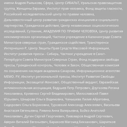
имени Андрея Рылькова, Сфера, Центр СИБАЛЬТ, Уральская правозащитная
группа, Женщины Евразии, Институт прав человека, Фонд защиты гласности,
Российский исследовательский центр по правам человека,
Дальневосточный центр развития гражданских инициатив и социального
партнерства, Гражданское действие, Центр независимых социологических
исследований, Сутяжник, АКАДЕМИЯ ПО ПРАВАМ ЧЕЛОВЕКА, Центр развития
некоммерческих организаций, Частное учреждение в Калининграде Совета
Министров северных стран, Гражданское содействие, Трансперенси
Интернешнл-Р, Центр Защиты Прав Средств Массовой Информации,
Институт развития прессы - Сибирь, Частное учреждение в Санкт-
Петербурге Совета Министров Северных Стран, Фонд поддержки свободы
прессы, Гражданский контроль, Человек и Закон, Общественная комиссия
по сохранению наследия академика Сахарова, Информационное агентство
МЕМО. РУ, Институт региональной прессы, Институт Развития Свободы
Информации, Экозащита!-Женсовет, Общественный вердикт, Евразийская
антимонопольная ассоциация, Бедушев Петр Петрович, Дзугкоева Регина
Николаевна, Кривенко Сергей Владимирович, Милославский Павел
Юрьевич, Шнырова Ольга Вадимовна, Чанышева Лилия Айратовна,
Сидорович Ольга Борисовна, Туровский Александр Алексеевич, Васильева
Анастасия Евгеньевна, Ривина Анна Валерьевна, Бойко Анатолий
Николаевич, Дугин Сергей Георгиевич, Пивоваров Андрей Сергеевич,
Аверин Виталий Евгеньевич, Барахоев Магомед Бекханович, Шарипков