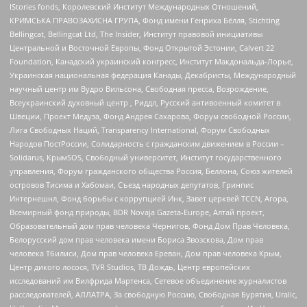
IStories fonds, Королевский Институт Международных Отношений,
КРИМСЬКА ПРАВОЗАХИСНА ГРУПА, Фонд имени Генриха Бёлля, Stichting
Bellingcat, Bellingcat Ltd, The Insider, Институт правовой инициативы
Центральной и Восточной Европы, Фонд Открытой Эстонии, Calvert 22
Foundation, Канадский украинский конгресс, Институт Макдональда-Лорье,
Украинская национальная федерация Канады, Декабристы, Международный
научный центр им Вудро Вильсона, Свободная пресса, Возрождение,
Всеукраинский духовный центр , Риддл, Русский антивоенный комитет в
Швеции, Проект Медуза, Фонд Андрея Сахарова, Форум свободной России,
Лига Свободных Наций, Transparеncy International, Форум Свободных
Народов ПостРоссии, Солидарность с гражданским движением в России –
Solidarus, КрымSOS, Свободный университет, Институт государственного
управления, Форум гражданского общества Россия, Беллона, Союз жителей
островов Тисима и Хабомаи, Съезд народных депутатов, Гринпис
Интернешнл, Фонд борьбы с коррупцией Инк, Завет церквей TCCN, Агора,
Всемирный фонд природы, BDR Novaja Gazeta-Europe, Алтай проект,
Образовательный дом прав человека Чернигов, Фонд Дом Прав Человека,
Белорусский дом прав человека имени Бориса Звозскова, Дом прав
человека Тбилиси, Дом прав человека Ереван, Дом прав человека Крым,
Центр дикого лосося, TVR Studios, ТВ Дождь, Центр европейских
исследований им Вилфрида Мартенса, Сетевое объединение журналистов
расследователей, АЛЛАТРА, За свободную Россию, Свободная Бурятия, Uralic,