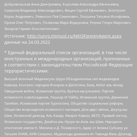
Добровольская Анна Дмитриевна, Королева Александра Евгеньевна,
Смирнов Владимир Александрович, Вицин Сергей Ефимович, Золотухин
Борис Андреевич, Левинсон Лев Семенович, Локшина Татьяна Иосифовна,
Орлов Олег Петрович, Полякова Мара Федоровна, Резник Генри Маркович,
Захаров Герман Константинович
Источник:
http://unro.minjust.ru/NKOForeignAgent.aspx
данные на
24.03.2022
* Единый федеральный список организаций, в том числе
иностранных и международных организаций, признанных
в соответствии с законодательством Российской Федерации
террористическими:
Высший военный Маджлисуль Шура Объединенных сил моджахедов
Кавказа, Конгресс народов Ичкерии и Дагестана, База, Асбат аль-Ансар,
Священная война, Исламская группа, Братья-мусульмане, Партия
исламского освобождения, Лашкар-И-Тайба, Исламская группа, Движение
Талибан, Исламская партия Туркестана, Общество социальных реформ,
Общество возрождения исламского наследия, Дом двух святых, Джунд аш-
Шам, Исламский джихад, Аль-Каида, Имарат Кавказ, АБТО, Правый сектор,
Исламское государство, Джабха аль-Нусра ли-Ахль аш-Шам, Народное
ополчение имени К. Минина и Д. Пожарского, Аджр от Аллаха Субхану уа
Тагьаля SHAM, АУМ Синрике, Муджахеды джамаата Ат-Тавхида Валь-Джихад,