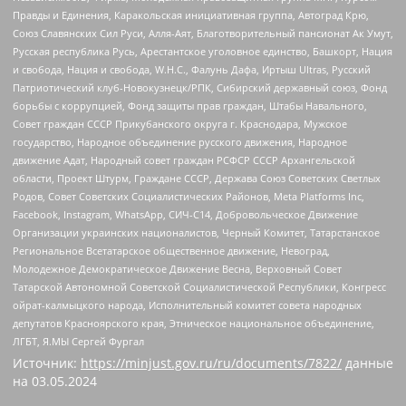
Правды и Единения, Каракольская инициативная группа, Автоград Крю,
Союз Славянских Сил Руси, Алля-Аят, Благотворительный пансионат Ак Умут,
Русская республика Русь, Арестантское уголовное единство, Башкорт, Нация
и свобода, Нация и свобода, W.H.С., Фалунь Дафа, Иртыш Ultras, Русский
Патриотический клуб-Новокузнецк/РПК, Сибирский державный союз, Фонд
борьбы с коррупцией, Фонд защиты прав граждан, Штабы Навального,
Совет граждан СССР Прикубанского округа г. Краснодара, Мужское
государство, Народное объединение русского движения, Народное
движение Адат, Народный совет граждан РСФСР СССР Архангельской
области, Проект Штурм, Граждане СССР, Держава Союз Советских Светлых
Родов, Совет Советских Социалистических Районов, Meta Platforms Inc,
Facebook, Instagram, WhatsApp, СИЧ-С14, Добровольческое Движение
Организации украинских националистов, Черный Комитет, Татарстанское
Региональное Всетатарское общественное движение, Невоград,
Молодежное Демократическое Движение Весна, Верховный Совет
Татарской Автономной Советской Социалистической Республики, Конгресс
ойрат-калмыцкого народа, Исполнительный комитет совета народных
депутатов Красноярского края, Этническое национальное объединение,
ЛГБТ, Я.МЫ Сергей Фургал
Источник:
https://minjust.gov.ru/ru/documents/7822/
данные
на
03.05.2024