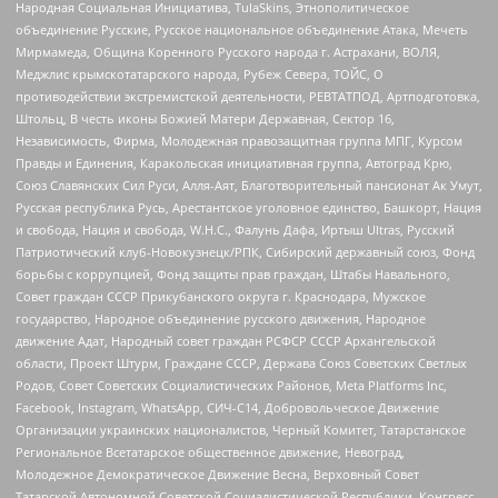
Народная Социальная Инициатива, TulaSkins, Этнополитическое
объединение Русские, Русское национальное объединение Атака, Мечеть
Мирмамеда, Община Коренного Русского народа г. Астрахани, ВОЛЯ,
Меджлис крымскотатарского народа, Рубеж Севера, ТОЙС, О
противодействии экстремистской деятельности, РЕВТАТПОД, Артподготовка,
Штольц, В честь иконы Божией Матери Державная, Сектор 16,
Независимость, Фирма, Молодежная правозащитная группа МПГ, Курсом
Правды и Единения, Каракольская инициативная группа, Автоград Крю,
Союз Славянских Сил Руси, Алля-Аят, Благотворительный пансионат Ак Умут,
Русская республика Русь, Арестантское уголовное единство, Башкорт, Нация
и свобода, Нация и свобода, W.H.С., Фалунь Дафа, Иртыш Ultras, Русский
Патриотический клуб-Новокузнецк/РПК, Сибирский державный союз, Фонд
борьбы с коррупцией, Фонд защиты прав граждан, Штабы Навального,
Совет граждан СССР Прикубанского округа г. Краснодара, Мужское
государство, Народное объединение русского движения, Народное
движение Адат, Народный совет граждан РСФСР СССР Архангельской
области, Проект Штурм, Граждане СССР, Держава Союз Советских Светлых
Родов, Совет Советских Социалистических Районов, Meta Platforms Inc,
Facebook, Instagram, WhatsApp, СИЧ-С14, Добровольческое Движение
Организации украинских националистов, Черный Комитет, Татарстанское
Региональное Всетатарское общественное движение, Невоград,
Молодежное Демократическое Движение Весна, Верховный Совет
Татарской Автономной Советской Социалистической Республики, Конгресс