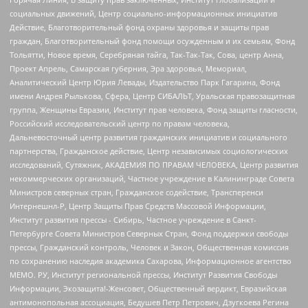
социальных движений, Центр социально-информационных инициатив
Действие, Благотворительный фонд охраны здоровья и защиты прав
граждан, Благотворительный фонд помощи осужденным и их семьям, Фонд
Тольятти, Новое время, Серебряная тайга, Так-Так-Так, Сова, центр Анна,
Проект Апрель, Самарская губерния, Эра здоровья, Мемориал,
Аналитический Центр Юрия Левады, Издательство Парк Гагарина, Фонд
имени Андрея Рылькова, Сфера, Центр СИБАЛЬТ, Уральская правозащитная
группа, Женщины Евразии, Институт прав человека, Фонд защиты гласности,
Российский исследовательский центр по правам человека,
Дальневосточный центр развития гражданских инициатив и социального
партнерства, Гражданское действие, Центр независимых социологических
исследований, Сутяжник, АКАДЕМИЯ ПО ПРАВАМ ЧЕЛОВЕКА, Центр развития
некоммерческих организаций, Частное учреждение в Калининграде Совета
Министров северных стран, Гражданское содействие, Трансперенси
Интернешнл-Р, Центр Защиты Прав Средств Массовой Информации,
Институт развития прессы - Сибирь, Частное учреждение в Санкт-
Петербурге Совета Министров Северных Стран, Фонд поддержки свободы
прессы, Гражданский контроль, Человек и Закон, Общественная комиссия
по сохранению наследия академика Сахарова, Информационное агентство
МЕМО. РУ, Институт региональной прессы, Институт Развития Свободы
Информации, Экозащита!-Женсовет, Общественный вердикт, Евразийская
антимонопольная ассоциация, Бедушев Петр Петрович, Дзугкоева Регина