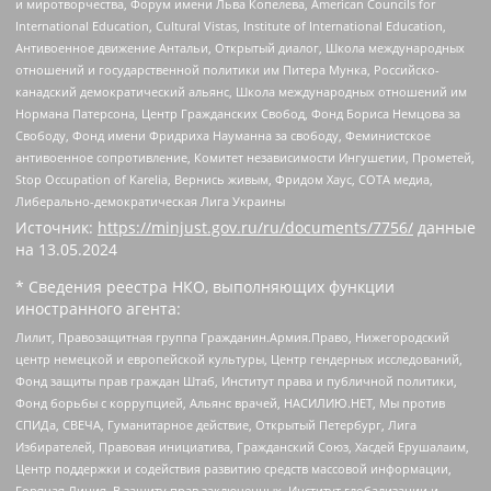
и миротворчества, Форум имени Льва Копелева, American Councils for
International Education, Cultural Vistas, Institute of International Education,
Антивоенное движение Антальи, Открытый диалог, Школа международных
отношений и государственной политики им Питера Мунка, Российско-
канадский демократический альянс, Школа международных отношений им
Нормана Патерсона, Центр Гражданских Свобод, Фонд Бориса Немцова за
Свободу, Фонд имени Фридриха Науманна за свободу, Феминистское
антивоенное сопротивление, Комитет независимости Ингушетии, Прометей,
Stop Occupation of Karelia, Вернись живым, Фридом Хаус, СОТА медиа,
Либерально-демократическая Лига Украины
Источник:
https://minjust.gov.ru/ru/documents/7756/
данные
на
13.05.2024
* Сведения реестра НКО, выполняющих функции
иностранного агента:
Лилит, Правозащитная группа Гражданин.Армия.Право, Нижегородский
центр немецкой и европейской культуры, Центр гендерных исследований,
Фонд защиты прав граждан Штаб, Институт права и публичной политики,
Фонд борьбы с коррупцией, Альянс врачей, НАСИЛИЮ.НЕТ, Мы против
СПИДа, СВЕЧА, Гуманитарное действие, Открытый Петербург, Лига
Избирателей, Правовая инициатива, Гражданский Союз, Хасдей Ерушалаим,
Центр поддержки и содействия развитию средств массовой информации,
Горячая Линия, В защиту прав заключенных, Институт глобализации и