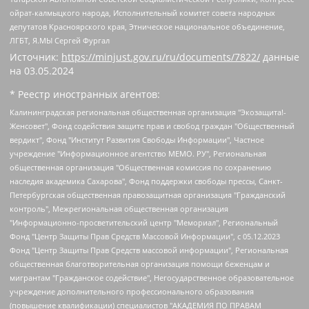
ойрат-калмыцкого народа, Исполнительный комитет совета народных
депутатов Красноярского края, Этническое национальное объединение,
ЛГБТ, Я.МЫ Сергей Фургал
Источник:
https://minjust.gov.ru/ru/documents/7822/
данные
на
03.05.2024
* Реестр иностранных агентов:
Калининградская региональная общественная организация "Экозащита!-Женсовет", Фонд содействия защите прав и свобод граждан "Общественный вердикт", Фонд "Институт Развития Свободы Информации", Частное учреждение "Информационное агентство МЕМО. РУ", Региональная общественная организация "Общественная комиссия по сохранению наследия академика Сахарова", Фонд поддержки свободы прессы, Санкт-Петербургская общественная правозащитная организация "Гражданский контроль", Межрегиональная общественная организация "Информационно-просветительский центр "Мемориал", Региональный Фонд "Центр Защиты Прав Средств Массовой Информации", с 05.12.2023 Фонд "Центр Защиты Прав Средств массовой информации", Региональная общественная благотворительная организация помощи беженцам и мигрантам "Гражданское содействие", Негосударственное образовательное учреждение дополнительного профессионального образования (повышение квалификации) специалистов "АКАДЕМИЯ ПО ПРАВАМ ЧЕЛОВЕКА", Свердловская региональная общественная организация "Сутяжник", Автономная некоммерческая организация "Центр независимых социологических исследований", Союз общественных объединений "Российский исследовательский центр по правам человека", Региональное общественное учреждение научно-информационный центр "МЕМОРИАЛ", Некоммерческая организация "Фонд защиты гласности", Автономная некоммерческая организация "Институт прав человека", Городская общественная организация "Екатеринбургское общество "МЕМОРИАЛ", Городская общественная организация "Рязанское историко-просветительское и правозащитное общество "Мемориал" (Рязанский Мемориал), Челябинский региональный орган общественной самодеятельности – женское общественное объединение "Женщины Евразии", Челябинский региональный орган общественной самодеятельности "Уральская правозащитная группа", Фонд содействия защите здоровья и социальной справедливости имени Андрея Рылькова, Автономная Некоммерческая Организация "Аналитический Центр Юрия Левады", Автономная некоммерческая организация социальной поддержки населения "Проект Апрель", Региональная общественная организация помощи женщинам и детям, находящимся в кризисной ситуации "Информационно-методический центр "Анна", Фонд содействия развитию массовых коммуникаций и правовому просвещению "Так-так-Так", Фонд содействия устойчивому развитию "Серебряная тайга", Свердловский региональный общественный фонд социальных проектов "Новое время", "Idel.Реалии", Кавказ.Реалии, Крым.Реалии, Телеканал Настоящее Время, Татаро-башкирская служба Радио Свобода (Azatliq Radiosi), Радио Свободная Европа/Радио Свобода (PCE/PC), "Сибирь.Реалии", "Фактограф", Благотворительный фонд помощи осужденным и их семьям, Автономная некоммерческая организация "Институт глобализации и социальных движений", Фонд "В защиту прав заключенных", Частное учреждение "Центр поддержки и содействия развитию средств массовой информации", Пензенский региональный общественный благотворительный фонд "Гражданский союз", "Север.Реалии", Некоммерческая организация Фонд "Правовая инициатива", Общество с ограниченной ответственностью "Радио Свободная Европа/Радио Свобода", Чешское информационное агентство "MEDIUM-ORIENT", Красноярская региональная общественная организация "Мы против СПИДа", Камалягин Денис Николаевич, Маркелов Сергей Евгеньевич, Пономарев Лев Александрович, Савицкая Людмила Алексеевна, Автономная некоммерческая организация "Центр по работе с проблемой насилия "НАСИЛИЮ.НЕТ", Межрегиональный профессиональный союз работников здравоохранения "Альянс врачей", Юридическое лицо, зарегистрированное в Латвийской Республике, SIA "Medusa Project" (регистрационный номер 40103797863, дата регистрации 10.06.2014), Некоммерческая организация "Фонд по борьбе с коррупцией", Автономная некоммерческая организация "Институт права и публичной политики", Баданин Роман Сергеевич, Гликин Максим Александрович, Железнова Мария Михайловна, Лукьянова Юлия Сергеевна, Маетная Елизавета Витальевна, Маняхин Петр Борисович, Чуракова Ольга Владимировна, Ярош Юлия Петровна, Юридическое лицо "The Insider SIA", зарегистрированное в Риге, Латвийская Республика (дата регистрации 26.06.2015), являющееся администратором доменного имени интернет-издания "The Insider SIA", https://theins.ru, Постернак Алексей Евгеньевич, Рубин Михаил Аркадьевич, Анин Роман Александрович, Юридическое лицо Istories fonds, зарегистрированное в Латвийской Республике (регистрационный номер 50008295751, дата регистрации 24.02.2020), Великовский Дмитрий Александрович, Долинина Ирина Николаевна, Мароховская Алеся Алексеевна, Шлейнов Роман Юрьевич, Шмагун Олеся Валентиновна, Общество с ограниченной ответственностью "Альтаир 2021", Общество с ограниченной ответственностью "Вега 2021", Общество с ограниченной ответственностью "Главный редактор 2021", Общество с ограниченной ответственностью "Ромашки монолит", Важенков Артем Валерьевич, Ивановская областная общественная организация "Центр гендерных исследований", Гурман Юрий Альбертович, Медиапроект "ОВД-Инфо", Егоров Владимир Владимирович, Жилинский Владимир Александрович, Общество с ограниченной ответственностью "ЗП", Иванова София Юрьевна, Карезина Инна Павловна, Кильтау Екатерина Викторовна, Петров Алексей Викторович, Пискунов Сергей Евгеньевич, Смирнов Сергей Сергеевич, Тихонов Михаил Сергеевич, Общество с ограниченной ответственностью "ЖУРНАЛИСТ-ИНОСТРАННЫЙ АГЕНТ", Арапова Галина Юрьевна, Вольтская Татьяна Анатольевна, Американская компания "Mason G.E.S. Anonymous Foundation" (США), являющаяся владельцем интернет-издания https://mnews.world/, Компания "Stichting Bellingcat", зарегистрированная в Нидерландах (дата регистрации 11.07.2018), Захаров Андрей Вячеславович, Клепиковская Екатерина Дмитриевна, Общество с ограниченной ответственностью "МЕМО", Перл Роман Александрович, Симонов Евгений Алексеевич, Соловьева Елена Анатольевна, Сотников Даниил Владимирович, Сурначева Елизавета Дмитриевна, Автономная некоммерческая организация по защите прав человека и информированию населения "Якутия – Наше Мнение", Общество с ограниченной ответственностью "Москоу диджитал медиа", с 26.01.2023 Общество с ограниченной ответственностью "Чайка Белые сады", Ветошкина Валерия Валерьевна, Заговора Максим Александрович, Межрегиональное общественное движение "Российская ЛГБТ - сеть", Оленичев Максим Владимирович, Павлов Иван Юрьевич, Скворцова Елена Сергеевна, Общество с ограниченной ответственностью "Как бы инагент", Кочетков Игорь Викторович, Общество с ограниченной ответственностью "Честные выборы", Еланчик Олег Александрович, Общество с ограниченной ответственностью "Нобелевский призыв", Гималова Регина Эмилевна, Григорьев Андрей Валерьевич, Григорьева Алина Александровна, Ассоциация по содействию защите прав призывников, альтернативнослужащих и военнослужащих "Правозащитная группа "Гражданин.Армия.Право", Хисамова Регина Фаритовна, Автономная некоммерческая организация по реализации социально-правовых программ "Лилит", Дальневосточное общественное движение "Маяк", Санкт-Петербургская ЛГБТ-инициативная группа "Выход", Инициативная группа ЛГБТ+ "Реверс", Алексеев Андрей Викторович, Бекбулатова Таисия Львовна, Беляев Иван Михайлович, Владыкина Елена Сергеевна, Гельман Марат Александрович, Никульшина Вероника Юрьевна, Толоконникова Надежда Андреевна, Шендерович Виктор Анатольевич, Общество с ограниченной ответственностью "Данное сообщение", Общество с ограниченной ответственностью Издательский дом "Новая глава", Айнбиндер Александра Александровна, Московский комьюнити-центр для ЛГБТ+инициатив, Благотворительный фонд развития филантропии, Deutsche Welle (Германия, Kurt-Schumacher-Strasse 3, 53113 Bonn), Борзунова Мария Михайловна, Воробьев Виктор Викторович, Голубева Анна Львовна, Константинова Алла Михайловна, Малкова Ирина Владимировна, Мурадов Мурад Абдулгалимович, Осетинская Елизавета Николаевна, Понасенков Евгений Николаевич, Ганапольский Матвей Юрьевич, Киселев Евгений Алексеевич, Борухович Ирина Григорьевна, Дремин Иван Тимофеевич, Дубровский Дмитрий Викторович, Красноярская региональная общественная организация поддержки и развития альтернативных образовательных технологий и межкультурных коммуникаций "ИНТЕРРА", Маяковская Екатерина Алексеевна, Фейгин Марк Захарович, Филимонов Андрей Викторович, Дзугкоева Регина Николаевна, Доброхотов Роман Александрович, Дудь Юрий Александрович, Елкин Сергей Владимирович, Кругликов Кирилл Игоревич, Сабунаева Мария Леонидовна, Семенов Алексей Владимирович, Шаинян Карен Багратович, Шульман Екатерина Михайловна, Асафьев Артур Валерьевич, Вахштайн Виктор Семенович, Венедиктов Алексей Алексеевич, Лушникова Екатерина Евгеньевна, Волков Леонид Михайлович, Невзоров Александр Глебович, Пархоменко Сергей Борисович, Сироткин Ярослав Николаевич, Кара-Мурза Владимир Владимирович, Баранова Наталья Владимировна, Гозман Леонид Яковлевич, Кагарлицкий Борис Юльевич, Климарев Михаил Валерьевич, Милов Владимир Станиславович, Автономная некоммерческая организация Краснодарский центр современного искусства "Типография", Моргенштерн Алишер Тагирович, Соболь Любовь Эдуардовна, Общество с ограниченной ответственностью "ЛИЗА НОРМ", Каспаров Гарри Кимович, Ходорковский Михаил Борисович, Общество с ограниченной ответственностью "Апрельские тезисы", Данилович Ирина Брониславовна, Кашин Олег Владимирович, Петров Николай Владимирович, Пивоваров Алексей Владимирович, Соколов Михаил Владимирович, Цветкова Юлия Владимировна, Чичваркин Евгений Александрович, Комитет против пыток/Команда против пыток, Общество с ограниченной ответственностью "Первый научный", Общество с ограниченной ответственностью "Вертолет и ко", Белоцерковская Вероника Борисовна, Кац Максим Евгеньевич, Лазарева Татьяна Юрьевна, Шаведдинов Руслан Табризович, Яшин Илья Валерьевич, Общество с ограниченной ответственностью "Иноагент ААВ", Алешковский Дмитрий Петрович, Альбац Евгения Марковна, Быков Дмитрий Львович, Галямина Юлия Евгеньевна, Лойко Сергей Леонидович, Мартынов Кирилл Константинович, Медведев Сергей Александрович, Крашенинников Федор Геннадиевич, Гордеева Катерина Вл