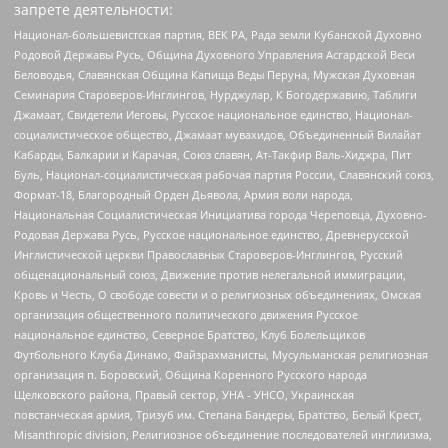
запрете деятельности:
Национал-большевистская партия, ВЕК РА, Рада земли Кубанской Духовно
Родовой Державы Русь, Община Духовного Управления Асгардской Веси
Беловодья, Славянская Община Капища Веды Перуна, Мужская Духовная
Семинария Староверов-Инглингов, Нурджулар, К Богодержавию, Таблиги
Джамаат, Свидетели Иеговы, Русское национальное единство, Национал-
социалистическое общество, Джамаат мувахидов, Объединенный Вилайат
Кабарды, Балкарии и Карачая, Союз славян, Ат-Такфир Валь-Хиджра, Пит
Буль, Национал-социалистическая рабочая партия России, Славянский союз,
Формат-18, Благородный Орден Дьявола, Армия воли народа,
Национальная Социалистическая Инициатива города Череповца, Духовно-
Родовая Держава Русь, Русское национальное единство, Древнерусской
Инглистической церкви Православных Староверов-Инглингов, Русский
общенациональный союз, Движение против нелегальной иммиграции,
Кровь и Честь, О свободе совести и о религиозных объединениях, Омская
организация общественного политического движения Русское
национальное единство, Северное Братство, Клуб Болельщиков
Футбольного Клуба Динамо, Файзрахманисты, Мусульманская религиозная
организация п. Боровский, Община Коренного Русского народа
Щелковского района, Правый сектор, УНА - УНСО, Украинская
повстанческая армия, Тризуб им. Степана Бандеры, Братство, Белый Крест,
Misanthropic division, Религиозное объединение последователей инглиизма,