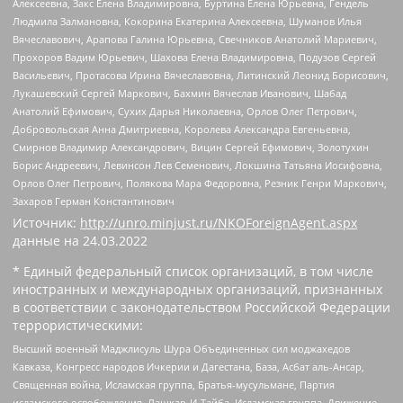
Алексеевна, Закс Елена Владимировна, Буртина Елена Юрьевна, Гендель
Людмила Залмановна, Кокорина Екатерина Алексеевна, Шуманов Илья
Вячеславович, Арапова Галина Юрьевна, Свечников Анатолий Мариевич,
Прохоров Вадим Юрьевич, Шахова Елена Владимировна, Подузов Сергей
Васильевич, Протасова Ирина Вячеславовна, Литинский Леонид Борисович,
Лукашевский Сергей Маркович, Бахмин Вячеслав Иванович, Шабад
Анатолий Ефимович, Сухих Дарья Николаевна, Орлов Олег Петрович,
Добровольская Анна Дмитриевна, Королева Александра Евгеньевна,
Смирнов Владимир Александрович, Вицин Сергей Ефимович, Золотухин
Борис Андреевич, Левинсон Лев Семенович, Локшина Татьяна Иосифовна,
Орлов Олег Петрович, Полякова Мара Федоровна, Резник Генри Маркович,
Захаров Герман Константинович
Источник:
http://unro.minjust.ru/NKOForeignAgent.aspx
данные на
24.03.2022
* Единый федеральный список организаций, в том числе
иностранных и международных организаций, признанных
в соответствии с законодательством Российской Федерации
террористическими:
Высший военный Маджлисуль Шура Объединенных сил моджахедов
Кавказа, Конгресс народов Ичкерии и Дагестана, База, Асбат аль-Ансар,
Священная война, Исламская группа, Братья-мусульмане, Партия
исламского освобождения, Лашкар-И-Тайба, Исламская группа, Движение