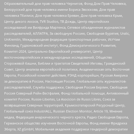
Образовательный дом прав человека Чернигов, Фонд Дом Прав Человека,
Белорусский дом прав человека имени Бориса Звозскова, Дом прав
человека Тбилиси, Дом прав человека Ереван, Дом прав человека Крым,
Центр дикого лосося, TVR Studios, ТВ Дождь, Центр европейских
исследований им Вилфрида Мартенса, Сетевое объединение журналистов
расследователей, АЛЛАТРА, За свободную Россию, Свободная Бурятия, Uralic,
UnKremlin, Международная федерация транспортных рабочих, ИстЧам
Финланд, Гудзоновский институт, Фонд Демократического Развития,
Комитет-2024, Центрально-Европейский университет, Центр
восточноевропейских и международных исследований, Общество
Сторожевой башни, Библии и трактатов Свидетелей Иеговы, Гражданский
Совет, Центр анализа европейской политики, Академическая сеть Восточная
Европа, Российский комитет действия, РЭНД корпорейшн, Русская Америка
за демократию в России, Настоящая Россия, Глобальная сеть журналистов-
расследователей, Служба поддержки, Свободная Россия Берлин, Свободная
Россия Северный Рейн-Вестфалия, Фонд глобальной помощи, Антивоенный
комитет России, Russie-Libertes, La Asocicion de Rusos Libres, Союз за
возвращение Северных территорий, Крымскотатарский Ресурсный Центр,
Глобальный союз IndustriALL, Russian Election Monitor, Article 19, Мнение
медиа, Федерация анархического черного креста, Радио Свободная Европа,
Германское общество изучения Восточной Европы, Фонд имени Фридриха
Эберта, XZ gGmbH, Мобильная академия поддержки гендерной демократии