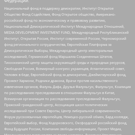
Федерации:
Национальный фонд в поддержку демократии, Институт Открытое
Общество Фонд Содействия, Фонд Открытое общество, Американо-
российский фонд по экономическому и правовому развитию,
Национальный Демократический Институт Международных Отношений,
MEDIA DEVELOPMENT INVESTMENT FUND, Международный Республиканский
Институт, Открытая Россия, Институт современной России, Черноморский
фонд регионального сотрудничества, Европейская Платформа за
Демократические Выборы, Международный центр электоральных
исследований, Германский фонд Маршалла Соединенных Штатов,
Тихоокеанский центр защиты окружающей среды и природных ресурсов,
Свободная Россия, Всемирный конгресс украинцев, Атлантический совет,
Человек в беде, Европейский фонд за демократию, Джеймстаунский фонд,
Прожект Хармони, Родники дракона, Врачи против насильственного
извлечения органов, Фалунь Дафа, Друзья Фалуньгун, Фалуньгун, Коалиция
по расследованию преследования в отношении Фалуньгун в Китае,
Всемирная организация по расследованию преследований Фалуньгун,
Пражский гражданский центр, Ассоциация школ политических
исследований при Совете Европы, Центр либеральной современности,
Форум русскоязычных европейцев, Немецко-русский обмен, Бард колледж,
Европейский выбор, Фонд Ходорковского, Оксфордский российский фонд,
Фонд Будущее России, Компания свободы информации, Проект Медиа,
Международное партнерство за права человека, Духовное Управление