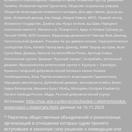
Талибан, Исламская партия Туркестана, Общество социальных реформ,
Общество возрождения исламского наследия, Дом двух святых, Джунд аш-
Шам, Исламский джихад, Аль-Каида, Имарат Кавказ, АБТО, Правый сектор,
Исламское государство, Джабха аль-Нусра ли-Ахль аш-Шам, Народное
ополчение имени К. Минина и Д. Пожарского, Аджр от Аллаха Субхану уа
Тагьаля SHAM, АУМ Синрике, Муджахеды джамаата Ат-Тавхида Валь-Джихад,
Чистопольский Джамаат, Рохнамо ба суи давлати исломи, Террористическое
сообщество Сеть, Катиба Таухид валь-Джихад, Хайят Тахрир аш-Шам, Ахлю
Сунна Валь Джамаа, National Socialism/White Power, Артподготовка,
Религиозная группа “Джамаат “Красный пахарь”, Колумбайн, Хатлонский
джамаат, Мусульманская религиозная группа п. Кушкуль г. Оренбург,
Крымско-татарский добровольческий батальон имени Номана
Челебиджихана, Азов, Партия исламского возрождения Таджикистана,
Народная самооборона, Дуббайский джамаат, московская ячейка, Батал-
Хаджи Белхороев, Маньяки Культ Убийц, Молодёжь Которая Улыбается,
Легион Свобода России, Айдар, Русский добровольческий корпус
Источник:
http://nac.gov.ru/terroristicheskie-i-ekstremistskie-
organizacii-i-materialy.html
данные на
16.11.2023
* Перечень общественных объединений и религиозных
организаций в отношении которых судом принято
вступившее в законную силу решение о ликвидации или