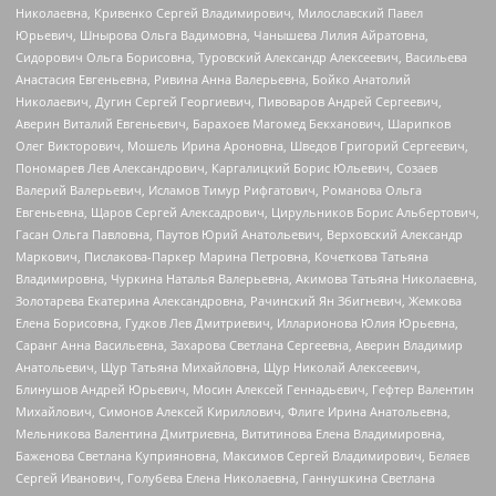
Николаевна, Кривенко Сергей Владимирович, Милославский Павел
Юрьевич, Шнырова Ольга Вадимовна, Чанышева Лилия Айратовна,
Сидорович Ольга Борисовна, Туровский Александр Алексеевич, Васильева
Анастасия Евгеньевна, Ривина Анна Валерьевна, Бойко Анатолий
Николаевич, Дугин Сергей Георгиевич, Пивоваров Андрей Сергеевич,
Аверин Виталий Евгеньевич, Барахоев Магомед Бекханович, Шарипков
Олег Викторович, Мошель Ирина Ароновна, Шведов Григорий Сергеевич,
Пономарев Лев Александрович, Каргалицкий Борис Юльевич, Созаев
Валерий Валерьевич, Исламов Тимур Рифгатович, Романова Ольга
Евгеньевна, Щаров Сергей Алексадрович, Цирульников Борис Альбертович,
Гасан Ольга Павловна, Паутов Юрий Анатольевич, Верховский Александр
Маркович, Пислакова-Паркер Марина Петровна, Кочеткова Татьяна
Владимировна, Чуркина Наталья Валерьевна, Акимова Татьяна Николаевна,
Золотарева Екатерина Александровна, Рачинский Ян Збигневич, Жемкова
Елена Борисовна, Гудков Лев Дмитриевич, Илларионова Юлия Юрьевна,
Саранг Анна Васильевна, Захарова Светлана Сергеевна, Аверин Владимир
Анатольевич, Щур Татьяна Михайловна, Щур Николай Алексеевич,
Блинушов Андрей Юрьевич, Мосин Алексей Геннадьевич, Гефтер Валентин
Михайлович, Симонов Алексей Кириллович, Флиге Ирина Анатольевна,
Мельникова Валентина Дмитриевна, Вититинова Елена Владимировна,
Баженова Светлана Куприяновна, Максимов Сергей Владимирович, Беляев
Сергей Иванович, Голубева Елена Николаевна, Ганнушкина Светлана