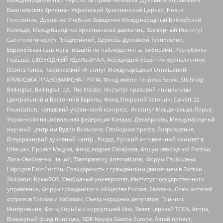
Евангельских Христиан Украинской Христианской Церкви, Новое
Поколение, Духовное Учебное Заведение Международный Библейский
Колледж, Международное христианское движение, Всемирный Институт
Саентологических Предприятий, Церковь Духовной Технологии,
Европейская сеть организаций по наблюдению за выборами, Республика
Польша, СВОБОДНЫЙ ИДЕЛЬ-УРАЛ, Ассоциация развития журналистики,
IStories fonds, Королевский Институт Международных Отношений,
КРИМСЬКА ПРАВОЗАХИСНА ГРУПА, Фонд имени Генриха Бёлля, Stichting
Bellingcat, Bellingcat Ltd, The Insider, Институт правовой инициативы
Центральной и Восточной Европы, Фонд Открытой Эстонии, Calvert 22
Foundation, Канадский украинский конгресс, Институт Макдональда-Лорье,
Украинская национальная федерация Канады, Декабристы, Международный
научный центр им Вудро Вильсона, Свободная пресса, Возрождение,
Всеукраинский духовный центр , Риддл, Русский антивоенный комитет в
Швеции, Проект Медуза, Фонд Андрея Сахарова, Форум свободной России,
Лига Свободных Наций, Transparеncy International, Форум Свободных
Народов ПостРоссии, Солидарность с гражданским движением в России –
Solidarus, КрымSOS, Свободный университет, Институт государственного
управления, Форум гражданского общества Россия, Беллона, Союз жителей
островов Тисима и Хабомаи, Съезд народных депутатов, Гринпис
Интернешнл, Фонд борьбы с коррупцией Инк, Завет церквей TCCN, Агора,
Всемирный фонд природы, BDR Novaja Gazeta-Europe, Алтай проект,