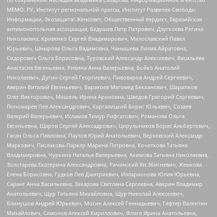
МЕМО. РУ, Институт региональной прессы, Институт Развития Свободы
Информации, Экозащита!-Женсовет, Общественный вердикт, Евразийская
антимонопольная ассоциация, Бедушев Петр Петрович, Дзугкоева Регина
Николаевна, Кривенко Сергей Владимирович, Милославский Павел
Юрьевич, Шнырова Ольга Вадимовна, Чанышева Лилия Айратовна,
Сидорович Ольга Борисовна, Туровский Александр Алексеевич, Васильева
Анастасия Евгеньевна, Ривина Анна Валерьевна, Бойко Анатолий
Николаевич, Дугин Сергей Георгиевич, Пивоваров Андрей Сергеевич,
Аверин Виталий Евгеньевич, Барахоев Магомед Бекханович, Шарипков
Олег Викторович, Мошель Ирина Ароновна, Шведов Григорий Сергеевич,
Пономарев Лев Александрович, Каргалицкий Борис Юльевич, Созаев
Валерий Валерьевич, Исламов Тимур Рифгатович, Романова Ольга
Евгеньевна, Щаров Сергей Алексадрович, Цирульников Борис Альбертович,
Гасан Ольга Павловна, Паутов Юрий Анатольевич, Верховский Александр
Маркович, Пислакова-Паркер Марина Петровна, Кочеткова Татьяна
Владимировна, Чуркина Наталья Валерьевна, Акимова Татьяна Николаевна,
Золотарева Екатерина Александровна, Рачинский Ян Збигневич, Жемкова
Елена Борисовна, Гудков Лев Дмитриевич, Илларионова Юлия Юрьевна,
Саранг Анна Васильевна, Захарова Светлана Сергеевна, Аверин Владимир
Анатольевич, Щур Татьяна Михайловна, Щур Николай Алексеевич,
Блинушов Андрей Юрьевич, Мосин Алексей Геннадьевич, Гефтер Валентин
Михайлович, Симонов Алексей Кириллович, Флиге Ирина Анатольевна,