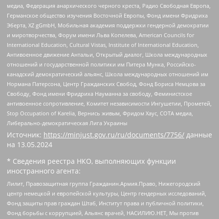
медиа, Федерация анархического черного креста, Радио Свободная Европа,
Германское общество изучения Восточной Европы, Фонд имени Фридриха
Эберта, XZ gGmbH, Мобильная академия поддержки гендерной демократии
и миротворчества, Форум имени Льва Копелева, American Councils for
International Education, Cultural Vistas, Institute of International Education,
Антивоенное движение Антальи, Открытый диалог, Школа международных
отношений и государственной политики им Питера Мунка, Российско-
канадский демократический альянс, Школа международных отношений им
Нормана Патерсона, Центр Гражданских Свобод, Фонд Бориса Немцова за
Свободу, Фонд имени Фридриха Науманна за свободу, Феминистское
антивоенное сопротивление, Комитет независимости Ингушетии, Прометей,
Stop Occupation of Karelia, Вернись живым, Фридом Хаус, СОТА медиа,
Либерально-демократическая Лига Украины
Источник:
https://minjust.gov.ru/ru/documents/7756/
данные
на
13.05.2024
* Сведения реестра НКО, выполняющих функции
иностранного агента:
Лилит, Правозащитная группа Гражданин.Армия.Право, Нижегородский
центр немецкой и европейской культуры, Центр гендерных исследований,
Фонд защиты прав граждан Штаб, Институт права и публичной политики,
Фонд борьбы с коррупцией, Альянс врачей, НАСИЛИЮ.НЕТ, Мы против