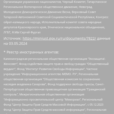
Организации украинских националистов, Черный Комитет, Татарстанское
Региональное Всетатарское общественное движение, Невоград,
Молодежное Демократическое Движение Весна, Верховный Совет
Татарской Автономной Советской Социалистической Республики, Конгресс
ойрат-калмыцкого народа, Исполнительный комитет совета народных
депутатов Красноярского края, Этническое национальное объединение,
ЛГБТ, Я.МЫ Сергей Фургал
Источник:
https://minjust.gov.ru/ru/documents/7822/
данные
на
03.05.2024
* Реестр иностранных агентов:
Калининградская региональная общественная организация "Экозащита!-Женсовет", Фонд содействия защите прав и свобод граждан "Общественный вердикт", Фонд "Институт Развития Свободы Информации", Частное учреждение "Информационное агентство МЕМО. РУ", Региональная общественная организация "Общественная комиссия по сохранению наследия академика Сахарова", Фонд поддержки свободы прессы, Санкт-Петербургская общественная правозащитная организация "Гражданский контроль", Межрегиональная общественная организация "Информационно-просветительский центр "Мемориал", Региональный Фонд "Центр Защиты Прав Средств Массовой Информации", с 05.12.2023 Фонд "Центр Защиты Прав Средств массовой информации", Региональная общественная благотворительная организация помощи беженцам и мигрантам "Гражданское содействие", Негосударственное образовательное учреждение дополнительного профессионального образования (повышение квалификации) специалистов "АКАДЕМИЯ ПО ПРАВАМ ЧЕЛОВЕКА", Свердловская региональная общественная организация "Сутяжник", Автономная некоммерческая организация "Центр независимых социологических исследований", Союз общественных объединений "Российский исследовательский центр по правам человека", Региональное общественное учреждение научно-информационный центр "МЕМОРИАЛ", Некоммерческая организация "Фонд защиты гласности", Автономная некоммерческая организация "Институт прав человека", Городская общественная организация "Екатеринбургское общество "МЕМОРИАЛ", Городская общественная организация "Рязанское историко-просветительское и правозащитное общество "Мемориал" (Рязанский Мемориал), Челябинский региональный орган общественной самодеятельности – женское общественное объединение "Женщины Евразии", Челябинский региональный орган общественной самодеятельности "Уральская правозащитная группа", Фонд содействия защите здоровья и социальной справедливости имени Андрея Рылькова, Автономная Некоммерческая Организация "Аналитический Центр Юрия Левады", Автономная некоммерческая организация социальной поддержки населения "Проект Апрель", Региональная общественная организация помощи женщинам и детям, находящимся в кризисной ситуации "Информационно-методический центр "Анна", Фонд содействия развитию массовых коммуникаций и правовому просвещению "Так-так-Так", Фонд содействия устойчивому развитию "Серебряная тайга", Свердловский региональный общественный фонд социальных проектов "Новое время", "Idel.Реалии", Кавказ.Реалии, Крым.Реалии, Телеканал Настоящее Время, Татаро-башкирская служба Радио Свобода (Azatliq Radiosi), Радио Свободная Европа/Радио Свобода (PCE/PC), "Сибирь.Реалии", "Фактограф", Благотворительный фонд помощи осужденным и их семьям, Автономная некоммерческая организация "Институт глобализации и социальных движений", Фонд "В защиту прав заключенных", Частное учреждение "Центр поддержки и содействия развитию средств массовой информации", Пензенский региональный общественный благотворительный фонд "Гражданский союз", "Север.Реалии", Некоммерческая организация Фонд "Правовая инициатива", Общество с ограниченной ответственностью "Радио Свободная Европа/Радио Свобода", Чешское информационное агентство "MEDIUM-ORIENT", Красноярская региональная общественная организация "Мы против СПИДа", Камалягин Денис Николаевич, Маркелов Сергей Евгеньевич, Пономарев Лев Александрович, Савицкая Людмила Алексеевна, Автономная некоммерческая организация "Центр по работе с проблемой насилия "НАСИЛИЮ.НЕТ", Межрегиональный профессиональный союз работников здравоохранения "Альянс врачей", Юридическое лицо, зарегистрированное в Латвийской Республике, SIA "Medusa Project" (регистрационный номер 40103797863, дата регистрации 10.06.2014), Некоммерческая организация "Фонд по борьбе с коррупцией", Автономная некоммерческая организация "Институт права и публичной политики", Баданин Роман Сергеевич, Гликин Максим Александрович, Железнова Мария Михайловна, Лукьянова Юлия Сергеевна, Маетная Елизавета Витальевна, Маняхин Петр Борисович, Чуракова Ольга Владимировна, Ярош Юлия Петровна, Юридическое лицо "The Insider SIA", зарегистрированное в Риге, Латвийская Республика (дата регистрации 26.06.2015), являющееся администратором доменного имени интернет-издания "The Insider SIA", https://theins.ru, Постернак Алексей Евгеньевич, Рубин Михаил Аркадьевич, Анин Роман Александрович, Юридическое лицо Istories fonds, зарегистрированное в Латвийской Республике (регистрационный номер 50008295751, дата регистрации 24.02.2020), Великовский Дмитрий Александрович, Долинина Ирина Николаевна, Мароховская Алеся Алексеевна, Шлейнов Роман Юрьевич, Шмагун Олеся Валентиновна, Общество с ограниченной ответственностью "Альтаир 2021", Общество с ограниченной ответственностью "Вега 2021", Общество с ограниченной ответственностью "Главный редактор 2021", Общество с ограниченной ответственностью "Ромашки монолит", Важенков Артем Валерьевич, Ивановская областная общественная организация "Центр гендерных исследований", Гурман Юрий Альбертович, Медиапроект "ОВД-Инфо", Егоров Владимир Владимирович, Жилинский Владимир Александрович, Общество с ограниченной ответственностью "ЗП", Иванова София Юрьевна, Карезина Инна Павловна, Кильтау Екатерина Викторовна, Петров Алексей Викторович, Пискунов Сергей Евгеньевич, Смирнов Сергей Сергеевич, Тихонов Михаил Сергеевич, Общество с ограниченной ответственностью "ЖУРНАЛИСТ-ИНОСТРАННЫЙ АГЕНТ", Арапова Галина Юрьевна, Вольтская Татьяна Анатольевна, Американская компания "Mason G.E.S. Anonymous Foundation" (США), являющаяся владельцем интернет-издания https://mnews.world/, Компания "Stichting Bellingcat", зарегистрированная в Нидерландах (дата регистрации 11.07.2018), Захаров Андрей Вячеславович, Клепиковская Екатерина Дмитриевна, Общество с ограниченной ответственностью "МЕМО", Перл Роман Александрович, Симонов Евгений Алексеевич, Соловьева Елена Анатольевна, Сотников Даниил Владимирович, Сурначева Елизавета Дмитриевна, Автономная некоммерческая организация по защите прав человека и информированию населения "Якутия – Наше Мнение", Общество с ограниченной ответственностью "Москоу диджитал медиа", с 26.01.2023 Общество с ограниченной ответственностью "Чайка Белые сады", Ветошкина Валерия Валерьевна, Заговора Максим Александрович, Межрегиональное общественное движение "Российская ЛГБТ - сеть", Оленичев Максим Владимирович, Павлов Иван Юрьевич, Скворцова Елена Сергеевна, Общество с ограниченной ответственностью "Как бы инагент", Кочетков Игорь Викторович, Общество с ограниченной ответственностью "Честные выборы", Еланчик Олег Александрович, Общество с ограниченной ответственностью "Нобелевский призыв", Гималова Регина Эмилевна, Григорьев Андрей Валерьевич, Григорьева Алина Александровна, Ассоциация по содействию защите прав призывников, альтернативнослужащих и военнослужащих "Правозащитная группа "Гражданин.Армия.Право", Хисамова Регина Фаритовна, Автономная некоммерческая организация по реализации социально-правовых программ "Лилит", Дальневосточное общественное движение "Маяк", Санкт-Петербургская ЛГБТ-инициативная группа "Выход", Инициативная группа ЛГБТ+ "Реверс", Алексеев Андрей Викторович, Бекбулатова Таисия Львовна, Беляев Иван Михайлович, Владыкина Елена Сергеевна, Гельман Марат Александрович, Никульшина Вероника Юрьевна, Толоконникова Надежда Андреевна, Шендерович Виктор Анатольевич, Общество с ограниченной ответственностью "Данное сообщение", Общество с ограниченной ответственностью Издательский дом "Новая глава", Айнбиндер Александра Александровна, Московский комьюнити-центр для ЛГБТ+инициатив, Благотворительный фонд развития филантропии, Deutsche Welle (Германия, Kurt-Schumacher-Strasse 3, 53113 Bonn), Борзунова Мария Михайловна, Воробьев Виктор Викторович, Голубева Анна Львовна, Константинова Алла Михайловна, Малкова Ирина Владимировна, Мурадов Мурад Абдулгалимович, Осетинская Елизавета Николаевна, Понасенков Евгений Николаевич, Ганапольский Матвей Юрьевич, Киселев Евгений Алексеевич, Борухович Ирина Григорьевна, Дремин Иван Тимофеевич, Дубровский Дмитрий Викторович, Красноярская региональная общественная организация поддержки и развития альтернативных образовательных технологий и межкультурных коммуникаций "ИНТЕРРА", Маяковская Екатерина Алексеевна, Фейгин Марк Захарович, Филимонов Андрей Викторович, Дзугкоева Регина Николаевна, Доброхотов Роман Александрович, Дудь Юрий Александрович, Елкин Сергей Владимирович, Кругликов Кирилл Игоревич, Сабунаева Мария Леонидовна, Семенов Алексей Владимирович, Шаинян Карен Багратович, Шульман Екатерина Михайловна, Асафьев Артур Валерьевич, Вахштайн Виктор Семенович, Венедиктов Алексей Алексеевич, Лушникова Екатерина Евгеньевна, Волков Леонид Михайлович, Невзоров Александр Глебович, Пархоменко Сергей Борисович, Сироткин Ярослав Николаевич, Кара-Мурза Владимир Владимирович, Баранова Наталья Владимировна, Гозман Леонид Яковлевич, Кагарлицкий Борис Юльевич, Климарев Михаил Валерьевич, Милов Владимир Станиславович, Автономная некоммерческая организация Краснодарский центр современного искусства "Типография", Моргенштерн Алишер Тагирович, Соболь Любовь Эдуардовна, Общество с ограниченной ответственностью "ЛИЗА НОРМ", Каспаров Гарри Кимович, Ходорковский Михаил Борисович, Общество с ограниченной ответственностью "Апрельские тезисы", Данилович Ирина Брониславовна, Кашин Олег Владимирович, Петров Николай Владимирович, Пивоваров Алексей Владимирович, Соколов Михаил Владимирович, Цветкова Юлия Владимировна, Чичваркин Евгений Александрович, Комитет против пыток/Команда против пыток, Общество с ограниченной ответственностью "Первый научный", Общество с ограниченной ответственностью "Вертолет и ко", Белоцерковская Вероника Борисовна, Кац Максим Евгеньевич, Лазарева Татьяна Юрьевна, Шаведдинов Руслан Табризович, Яшин Илья Валерьевич, Общество с ограниченной ответственностью "Иноагент ААВ", Алешковский Дмитрий Петрович, Альбац Евгения Марковна, Быков Дмитрий Львович, Галямина Юлия Евгеньевна, Лойко Сергей Леонидович, Мартынов Кирилл Константинович, Медведев Сергей Александрович, Крашенинников Федор Геннадиевич, Гордеева Катерина Вл