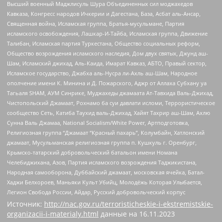
Высший военный Маджлисуль Шура Объединенных сил моджахедов
Кавказа, Конгресс народов Ичкерии и Дагестана, База, Асбат аль-Ансар,
Священная война, Исламская группа, Братья-мусульмане, Партия
исламского освобождения, Лашкар-И-Тайба, Исламская группа, Движение
Талибан, Исламская партия Туркестана, Общество социальных реформ,
Общество возрождения исламского наследия, Дом двух святых, Джунд аш-
Шам, Исламский джихад, Аль-Каида, Имарат Кавказ, АБТО, Правый сектор,
Исламское государство, Джабха аль-Нусра ли-Ахль аш-Шам, Народное
ополчение имени К. Минина и Д. Пожарского, Аджр от Аллаха Субхану уа
Тагьаля SHAM, АУМ Синрике, Муджахеды джамаата Ат-Тавхида Валь-Джихад,
Чистопольский Джамаат, Рохнамо ба суи давлати исломи, Террористическое
сообщество Сеть, Катиба Таухид валь-Джихад, Хайят Тахрир аш-Шам, Ахлю
Сунна Валь Джамаа, National Socialism/White Power, Артподготовка,
Религиозная группа “Джамаат “Красный пахарь”, Колумбайн, Хатлонский
джамаат, Мусульманская религиозная группа п. Кушкуль г. Оренбург,
Крымско-татарский добровольческий батальон имени Номана
Челебиджихана, Азов, Партия исламского возрождения Таджикистана,
Народная самооборона, Дуббайский джамаат, московская ячейка, Батал-
Хаджи Белхороев, Маньяки Культ Убийц, Молодёжь Которая Улыбается,
Легион Свобода России, Айдар, Русский добровольческий корпус
Источник:
http://nac.gov.ru/terroristicheskie-i-ekstremistskie-
organizacii-i-materialy.html
данные на
16.11.2023