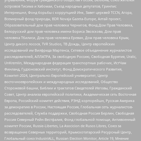
островов Тисима и Хабомаи, Съезд народных депутатов, Гринпис
Интернешнл, Фонд борьбы с коррупцией Инк, Завет церквей TCCN, Агора,
Всемирный фонд природы, BDR Novaja Gazeta-Europe, Алтай проект,
Образовательный дом прав человека Чернигов, Фонд Дом Прав Человека,
Белорусский дом прав человека имени Бориса Звозскова, Дом прав
человека Тбилиси, Дом прав человека Ереван, Дом прав человека Крым,
Центр дикого лосося, TVR Studios, ТВ Дождь, Центр европейских
исследований им Вилфрида Мартенса, Сетевое объединение журналистов
расследователей, АЛЛАТРА, За свободную Россию, Свободная Бурятия, Uralic,
UnKremlin, Международная федерация транспортных рабочих, ИстЧам
Финланд, Гудзоновский институт, Фонд Демократического Развития,
Комитет-2024, Центрально-Европейский университет, Центр
восточноевропейских и международных исследований, Общество
Сторожевой башни, Библии и трактатов Свидетелей Иеговы, Гражданский
Совет, Центр анализа европейской политики, Академическая сеть Восточная
Европа, Российский комитет действия, РЭНД корпорейшн, Русская Америка
за демократию в России, Настоящая Россия, Глобальная сеть журналистов-
расследователей, Служба поддержки, Свободная Россия Берлин, Свободная
Россия Северный Рейн-Вестфалия, Фонд глобальной помощи, Антивоенный
комитет России, Russie-Libertes, La Asocicion de Rusos Libres, Союз за
возвращение Северных территорий, Крымскотатарский Ресурсный Центр,
Глобальный союз IndustriALL, Russian Election Monitor, Article 19, Мнение