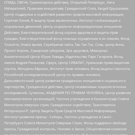
СПИДа, СВЕЧА, Гуманитарное действие, Открытый Петербург, Лига
Избирателей, Правовая инициатива, Гражданский Союз, Хасдей Ерушалаим,
Центр поддержки и содействия развитию средств массовой информации,
Горячая Линия, В защиту прав заключенных, Институт глобализации и
социальных движений, Центр социально-информационных инициатив
Действие, Благотворительный фонд охраны здоровья и защиты прав
граждан, Благотворительный фонд помощи осужденным и их семьям, Фонд
Тольятти, Новое время, Серебряная тайга, Так-Так-Так, Сова, центр Анна,
Проект Апрель, Самарская губерния, Эра здоровья, Мемориал,
Аналитический Центр Юрия Левады, Издательство Парк Гагарина, Фонд
имени Андрея Рылькова, Сфера, Центр СИБАЛЬТ, Уральская правозащитная
группа, Женщины Евразии, Институт прав человека, Фонд защиты гласности,
Российский исследовательский центр по правам человека,
Дальневосточный центр развития гражданских инициатив и социального
партнерства, Гражданское действие, Центр независимых социологических
исследований, Сутяжник, АКАДЕМИЯ ПО ПРАВАМ ЧЕЛОВЕКА, Центр развития
некоммерческих организаций, Частное учреждение в Калининграде Совета
Министров северных стран, Гражданское содействие, Трансперенси
Интернешнл-Р, Центр Защиты Прав Средств Массовой Информации,
Институт развития прессы - Сибирь, Частное учреждение в Санкт-
Петербурге Совета Министров Северных Стран, Фонд поддержки свободы
прессы, Гражданский контроль, Человек и Закон, Общественная комиссия
по сохранению наследия академика Сахарова, Информационное агентство