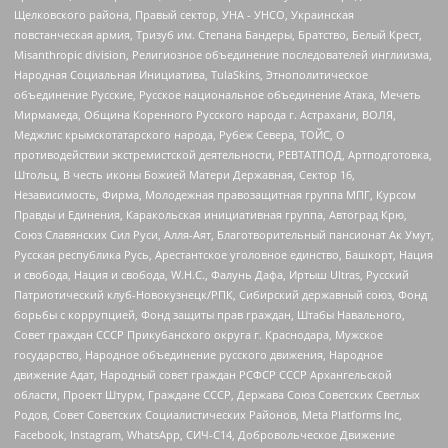
Щелковского района, Правый сектор, УНА - УНСО, Украинская
повстанческая армия, Тризуб им. Степана Бандеры, Братство, Белый Крест,
Misanthropic division, Религиозное объединение последователей инглиизма,
Народная Социальная Инициатива, TulaSkins, Этнополитическое
объединение Русские, Русское национальное объединение Атака, Мечеть
Мирмамеда, Община Коренного Русского народа г. Астрахани, ВОЛЯ,
Меджлис крымскотатарского народа, Рубеж Севера, ТОЙС, О
противодействии экстремистской деятельности, РЕВТАТПОД, Артподготовка,
Штольц, В честь иконы Божией Матери Державная, Сектор 16,
Независимость, Фирма, Молодежная правозащитная группа МПГ, Курсом
Правды и Единения, Каракольская инициативная группа, Автоград Крю,
Союз Славянских Сил Руси, Алля-Аят, Благотворительный пансионат Ак Умут,
Русская республика Русь, Арестантское уголовное единство, Башкорт, Нация
и свобода, Нация и свобода, W.H.С., Фалунь Дафа, Иртыш Ultras, Русский
Патриотический клуб-Новокузнецк/РПК, Сибирский державный союз, Фонд
борьбы с коррупцией, Фонд защиты прав граждан, Штабы Навального,
Совет граждан СССР Прикубанского округа г. Краснодара, Мужское
государство, Народное объединение русского движения, Народное
движение Адат, Народный совет граждан РСФСР СССР Архангельской
области, Проект Штурм, Граждане СССР, Держава Союз Советских Светлых
Родов, Совет Советских Социалистических Районов, Meta Platforms Inc,
Facebook, Instagram, WhatsApp, СИЧ-С14, Добровольческое Движение