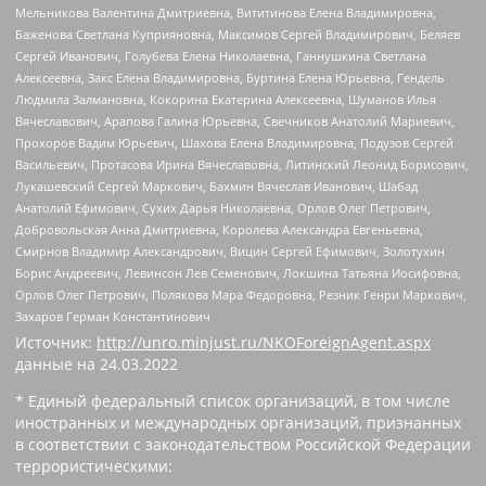
Мельникова Валентина Дмитриевна, Вититинова Елена Владимировна,
Баженова Светлана Куприяновна, Максимов Сергей Владимирович, Беляев
Сергей Иванович, Голубева Елена Николаевна, Ганнушкина Светлана
Алексеевна, Закс Елена Владимировна, Буртина Елена Юрьевна, Гендель
Людмила Залмановна, Кокорина Екатерина Алексеевна, Шуманов Илья
Вячеславович, Арапова Галина Юрьевна, Свечников Анатолий Мариевич,
Прохоров Вадим Юрьевич, Шахова Елена Владимировна, Подузов Сергей
Васильевич, Протасова Ирина Вячеславовна, Литинский Леонид Борисович,
Лукашевский Сергей Маркович, Бахмин Вячеслав Иванович, Шабад
Анатолий Ефимович, Сухих Дарья Николаевна, Орлов Олег Петрович,
Добровольская Анна Дмитриевна, Королева Александра Евгеньевна,
Смирнов Владимир Александрович, Вицин Сергей Ефимович, Золотухин
Борис Андреевич, Левинсон Лев Семенович, Локшина Татьяна Иосифовна,
Орлов Олег Петрович, Полякова Мара Федоровна, Резник Генри Маркович,
Захаров Герман Константинович
Источник:
http://unro.minjust.ru/NKOForeignAgent.aspx
данные на
24.03.2022
* Единый федеральный список организаций, в том числе
иностранных и международных организаций, признанных
в соответствии с законодательством Российской Федерации
террористическими: