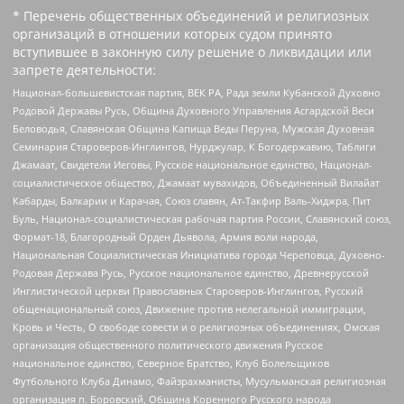
* Перечень общественных объединений и религиозных
организаций в отношении которых судом принято
вступившее в законную силу решение о ликвидации или
запрете деятельности:
Национал-большевистская партия, ВЕК РА, Рада земли Кубанской Духовно
Родовой Державы Русь, Община Духовного Управления Асгардской Веси
Беловодья, Славянская Община Капища Веды Перуна, Мужская Духовная
Семинария Староверов-Инглингов, Нурджулар, К Богодержавию, Таблиги
Джамаат, Свидетели Иеговы, Русское национальное единство, Национал-
социалистическое общество, Джамаат мувахидов, Объединенный Вилайат
Кабарды, Балкарии и Карачая, Союз славян, Ат-Такфир Валь-Хиджра, Пит
Буль, Национал-социалистическая рабочая партия России, Славянский союз,
Формат-18, Благородный Орден Дьявола, Армия воли народа,
Национальная Социалистическая Инициатива города Череповца, Духовно-
Родовая Держава Русь, Русское национальное единство, Древнерусской
Инглистической церкви Православных Староверов-Инглингов, Русский
общенациональный союз, Движение против нелегальной иммиграции,
Кровь и Честь, О свободе совести и о религиозных объединениях, Омская
организация общественного политического движения Русское
национальное единство, Северное Братство, Клуб Болельщиков
Футбольного Клуба Динамо, Файзрахманисты, Мусульманская религиозная
организация п. Боровский, Община Коренного Русского народа