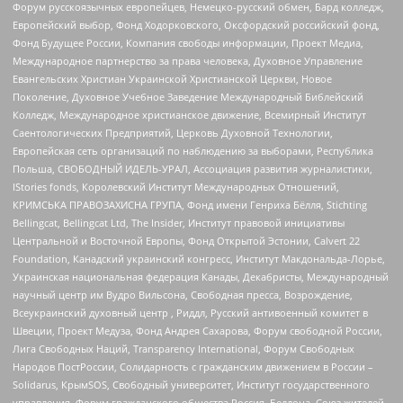
Форум русскоязычных европейцев, Немецко-русский обмен, Бард колледж,
Европейский выбор, Фонд Ходорковского, Оксфордский российский фонд,
Фонд Будущее России, Компания свободы информации, Проект Медиа,
Международное партнерство за права человека, Духовное Управление
Евангельских Христиан Украинской Христианской Церкви, Новое
Поколение, Духовное Учебное Заведение Международный Библейский
Колледж, Международное христианское движение, Всемирный Институт
Саентологических Предприятий, Церковь Духовной Технологии,
Европейская сеть организаций по наблюдению за выборами, Республика
Польша, СВОБОДНЫЙ ИДЕЛЬ-УРАЛ, Ассоциация развития журналистики,
IStories fonds, Королевский Институт Международных Отношений,
КРИМСЬКА ПРАВОЗАХИСНА ГРУПА, Фонд имени Генриха Бёлля, Stichting
Bellingcat, Bellingcat Ltd, The Insider, Институт правовой инициативы
Центральной и Восточной Европы, Фонд Открытой Эстонии, Calvert 22
Foundation, Канадский украинский конгресс, Институт Макдональда-Лорье,
Украинская национальная федерация Канады, Декабристы, Международный
научный центр им Вудро Вильсона, Свободная пресса, Возрождение,
Всеукраинский духовный центр , Риддл, Русский антивоенный комитет в
Швеции, Проект Медуза, Фонд Андрея Сахарова, Форум свободной России,
Лига Свободных Наций, Transparеncy International, Форум Свободных
Народов ПостРоссии, Солидарность с гражданским движением в России –
Solidarus, КрымSOS, Свободный университет, Институт государственного
управления, Форум гражданского общества Россия, Беллона, Союз жителей