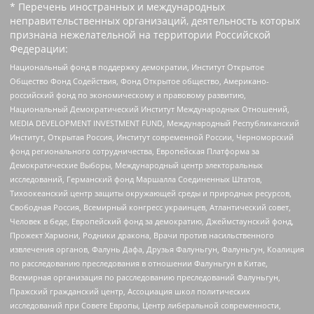
* Перечень иностранных и международных
неправительственных организаций, деятельность которых
признана нежелательной на территории Российской
Федерации:
Национальный фонд в поддержку демократии, Институт Открытое
Общество Фонд Содействия, Фонд Открытое общество, Американо-
российский фонд по экономическому и правовому развитию,
Национальный Демократический Институт Международных Отношений,
MEDIA DEVELOPMENT INVESTMENT FUND, Международный Республиканский
Институт, Открытая Россия, Институт современной России, Черноморский
фонд регионального сотрудничества, Европейская Платформа за
Демократические Выборы, Международный центр электоральных
исследований, Германский фонд Маршалла Соединенных Штатов,
Тихоокеанский центр защиты окружающей среды и природных ресурсов,
Свободная Россия, Всемирный конгресс украинцев, Атлантический совет,
Человек в беде, Европейский фонд за демократию, Джеймстаунский фонд,
Прожект Хармони, Родники дракона, Врачи против насильственного
извлечения органов, Фалунь Дафа, Друзья Фалуньгун, Фалуньгун, Коалиция
по расследованию преследования в отношении Фалуньгун в Китае,
Всемирная организация по расследованию преследований Фалуньгун,
Пражский гражданский центр, Ассоциация школ политических
исследований при Совете Европы, Центр либеральной современности,