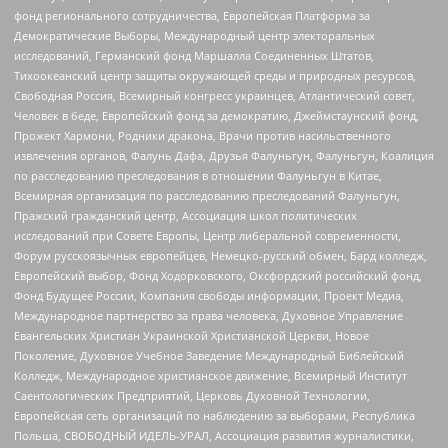
фонд регионального сотрудничества, Европейская Платформа за
Демократические Выборы, Международный центр электоральных
исследований, Германский фонд Маршалла Соединенных Штатов,
Тихоокеанский центр защиты окружающей среды и природных ресурсов,
Свободная Россия, Всемирный конгресс украинцев, Атлантический совет,
Человек в беде, Европейский фонд за демократию, Джеймстаунский фонд,
Прожект Хармони, Родники дракона, Врачи против насильственного
извлечения органов, Фалунь Дафа, Друзья Фалуньгун, Фалуньгун, Коалиция
по расследованию преследования в отношении Фалуньгун в Китае,
Всемирная организация по расследованию преследований Фалуньгун,
Пражский гражданский центр, Ассоциация школ политических
исследований при Совете Европы, Центр либеральной современности,
Форум русскоязычных европейцев, Немецко-русский обмен, Бард колледж,
Европейский выбор, Фонд Ходорковского, Оксфордский российский фонд,
Фонд Будущее России, Компания свободы информации, Проект Медиа,
Международное партнерство за права человека, Духовное Управление
Евангельских Христиан Украинской Христианской Церкви, Новое
Поколение, Духовное Учебное Заведение Международный Библейский
Колледж, Международное христианское движение, Всемирный Институт
Саентологических Предприятий, Церковь Духовной Технологии,
Европейская сеть организаций по наблюдению за выборами, Республика
Польша, СВОБОДНЫЙ ИДЕЛЬ-УРАЛ, Ассоциация развития журналистики,