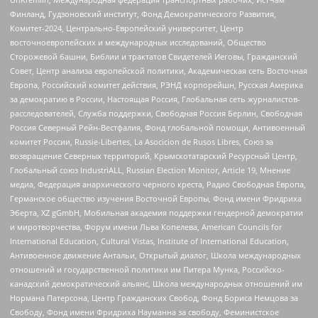
Финланд, Гудзоновский институт, Фонд Демократического Развития,
Комитет-2024, Центрально-Европейский университет, Центр
восточноевропейских и международных исследований, Общество
Сторожевой башни, Библии и трактатов Свидетелей Иеговы, Гражданский
Совет, Центр анализа европейской политики, Академическая сеть Восточная
Европа, Российский комитет действия, РЭНД корпорейшн, Русская Америка
за демократию в России, Настоящая Россия, Глобальная сеть журналистов-
расследователей, Служба поддержки, Свободная Россия Берлин, Свободная
Россия Северный Рейн-Вестфалия, Фонд глобальной помощи, Антивоенный
комитет России, Russie-Libertes, La Asocicion de Rusos Libres, Союз за
возвращение Северных территорий, Крымскотатарский Ресурсный Центр,
Глобальный союз IndustriALL, Russian Election Monitor, Article 19, Мнение
медиа, Федерация анархического черного креста, Радио Свободная Европа,
Германское общество изучения Восточной Европы, Фонд имени Фридриха
Эберта, XZ gGmbH, Мобильная академия поддержки гендерной демократии
и миротворчества, Форум имени Льва Копелева, American Councils for
International Education, Cultural Vistas, Institute of International Education,
Антивоенное движение Антальи, Открытый диалог, Школа международных
отношений и государственной политики им Питера Мунка, Российско-
канадский демократический альянс, Школа международных отношений им
Нормана Патерсона, Центр Гражданских Свобод, Фонд Бориса Немцова за
Свободу, Фонд имени Фридриха Науманна за свободу, Феминистское