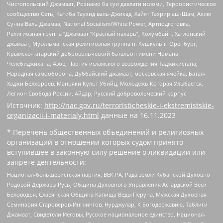
Чистопольский Джамаат, Рохнамо ба суи давлати исломи, Террористическое
сообщество Сеть, Катиба Таухид валь-Джихад, Хайят Тахрир аш-Шам, Ахлю
Сунна Валь Джамаа, National Socialism/White Power, Артподготовка,
Религиозная группа “Джамаат “Красный пахарь”, Колумбайн, Хатлонский
джамаат, Мусульманская религиозная группа п. Кушкуль г. Оренбург,
Крымско-татарский добровольческий батальон имени Номана
Челебиджихана, Азов, Партия исламского возрождения Таджикистана,
Народная самооборона, Дуббайский джамаат, московская ячейка, Батал-
Хаджи Белхороев, Маньяки Культ Убийц, Молодёжь Которая Улыбается,
Легион Свобода России, Айдар, Русский добровольческий корпус
Источник:
http://nac.gov.ru/terroristicheskie-i-ekstremistskie-
organizacii-i-materialy.html
данные на
16.11.2023
* Перечень общественных объединений и религиозных
организаций в отношении которых судом принято
вступившее в законную силу решение о ликвидации или
запрете деятельности:
Национал-большевистская партия, ВЕК РА, Рада земли Кубанской Духовно
Родовой Державы Русь, Община Духовного Управления Асгардской Веси
Беловодья, Славянская Община Капища Веды Перуна, Мужская Духовная
Семинария Староверов-Инглингов, Нурджулар, К Богодержавию, Таблиги
Джамаат, Свидетели Иеговы, Русское национальное единство, Национал-