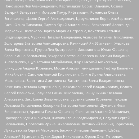
Пономарев Лев Александрович, Каргалицкий Борис Юльевич, Созаев
Валерий Валерьевич, Исламов Тимур Рифгатович, Романова Ольга
Евгеньевна, Щаров Сергей Алексадрович, Цирульников Борис Альбертович,
Гасан Ольга Павловна, Паутов Юрий Анатольевич, Верховский Александр
Маркович, Пислакова-Паркер Марина Петровна, Кочеткова Татьяна
Владимировна, Чуркина Наталья Валерьевна, Акимова Татьяна Николаевна,
Золотарева Екатерина Александровна, Рачинский Ян Збигневич, Жемкова
Елена Борисовна, Гудков Лев Дмитриевич, Илларионова Юлия Юрьевна,
Саранг Анна Васильевна, Захарова Светлана Сергеевна, Аверин Владимир
Анатольевич, Щур Татьяна Михайловна, Щур Николай Алексеевич,
Блинушов Андрей Юрьевич, Мосин Алексей Геннадьевич, Гефтер Валентин
Михайлович, Симонов Алексей Кириллович, Флиге Ирина Анатольевна,
Мельникова Валентина Дмитриевна, Вититинова Елена Владимировна,
Баженова Светлана Куприяновна, Максимов Сергей Владимирович, Беляев
Сергей Иванович, Голубева Елена Николаевна, Ганнушкина Светлана
Алексеевна, Закс Елена Владимировна, Буртина Елена Юрьевна, Гендель
Людмила Залмановна, Кокорина Екатерина Алексеевна, Шуманов Илья
Вячеславович, Арапова Галина Юрьевна, Свечников Анатолий Мариевич,
Прохоров Вадим Юрьевич, Шахова Елена Владимировна, Подузов Сергей
Васильевич, Протасова Ирина Вячеславовна, Литинский Леонид Борисович,
Лукашевский Сергей Маркович, Бахмин Вячеслав Иванович, Шабад
Анатолий Ефимович, Сухих Дарья Николаевна, Орлов Олег Петрович,