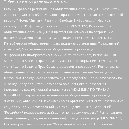
* Реестр иностранных агентов:
Калининградская региональная общественная организация "Экозащита!-Женсовет", Фонд содействия защите прав и свобод граждан "Общественный вердикт", Фонд "Институт Развития Свободы Информации", Частное учреждение "Информационное агентство МЕМО. РУ", Региональная общественная организация "Общественная комиссия по сохранению наследия академика Сахарова", Фонд поддержки свободы прессы, Санкт-Петербургская общественная правозащитная организация "Гражданский контроль", Межрегиональная общественная организация "Информационно-просветительский центр "Мемориал", Региональный Фонд "Центр Защиты Прав Средств Массовой Информации", с 05.12.2023 Фонд "Центр Защиты Прав Средств массовой информации", Региональная общественная благотворительная организация помощи беженцам и мигрантам "Гражданское содействие", Негосударственное образовательное учреждение дополнительного профессионального образования (повышение квалификации) специалистов "АКАДЕМИЯ ПО ПРАВАМ ЧЕЛОВЕКА", Свердловская региональная общественная организация "Сутяжник", Автономная некоммерческая организация "Центр независимых социологических исследований", Союз общественных объединений "Российский исследовательский центр по правам человека", Региональное общественное учреждение научно-информационный центр "МЕМОРИАЛ", Некоммерческая организация "Фонд защиты гласности", Автономная некоммерческая организация "Институт прав человека", Городская общественная организация "Екатеринбургское общество "МЕМОРИАЛ", Городская общественная организация "Рязанское историко-просветительское и правозащитное общество "Мемориал" (Рязанский Мемориал), Челябинский региональный орган общественной самодеятельности – женское общественное объединение "Женщины Евразии", Челябинский региональный орган общественной самодеятельности "Уральская правозащитная группа", Фонд содействия защите здоровья и социальной справедливости имени Андрея Рылькова, Автономная Некоммерческая Организация "Аналитический Центр Юрия Левады", Автономная некоммерческая организация социальной поддержки населения "Проект Апрель", Региональная общественная организация помощи женщинам и детям, находящимся в кризисной ситуации "Информационно-методический центр "Анна", Фонд содействия развитию массовых коммуникаций и правовому просвещению "Так-так-Так", Фонд содействия устойчивому развитию "Серебряная тайга", Свердловский региональный общественный фонд социальных проектов "Новое время", "Idel.Реалии", Кавказ.Реалии, Крым.Реалии, Телеканал Настоящее Время, Татаро-башкирская служба Радио Свобода (Azatliq Radiosi), Радио Свободная Европа/Радио Свобода (PCE/PC), "Сибирь.Реалии", "Фактограф", Благотворительный фонд помощи осужденным и их семьям, Автономная некоммерческая организация "Институт глобализации и социальных движений", Фонд "В защиту прав заключенных", Частное учреждение "Центр поддержки и содействия развитию средств массовой информации", Пензенский региональный общественный благотворительный фонд "Гражданский союз", "Север.Реалии", Некоммерческая организация Фонд "Правовая инициатива", Общество с ограниченной ответственностью "Радио Свободная Европа/Радио Свобода", Чешское информационное агентство "MEDIUM-ORIENT", Красноярская региональная общественная организация "Мы против СПИДа", Камалягин Денис Николаевич, Маркелов Сергей Евгеньевич, Пономарев Лев Александрович, Савицкая Людмила Алексеевна, Автономная некоммерческая организация "Центр по работе с проблемой насилия "НАСИЛИЮ.НЕТ", Межрегиональный профессиональный союз работников здравоохранения "Альянс врачей", Юридическое лицо, зарегистрированное в Латвийской Республике, SIA "Medusa Project" (регистрационный номер 40103797863, дата регистрации 10.06.2014), Некоммерческая организация "Фонд по борьбе с коррупцией", Автономная некоммерческая организация "Институт права и публичной политики", Баданин Роман Сергеевич, Гликин Максим Александрович, Железнова Мария Михайловна, Лукьянова Юлия Сергеевна, Маетная Елизавета Витальевна, Маняхин Петр Борисович, Чуракова Ольга Владимировна, Ярош Юлия Петровна, Юридическое лицо "The Insider SIA", зарегистрированное в Риге, Латвийская Республика (дата регистрации 26.06.2015), являющееся администратором доменного имени интернет-издания "The Insider SIA", https://theins.ru, Постернак Алексей Евгеньевич, Рубин Михаил Аркадьевич, Анин Роман Александрович, Юридическое лицо Istories fonds, зарегистрированное в Латвийской Республике (регистрационный номер 50008295751, дата регистрации 24.02.2020), Великовский Дмитрий Александрович, Долинина Ирина Николаевна, Мароховская Алеся Алексеевна, Шлейнов Роман Юрьевич, Шмагун Олеся Валентиновна, Общество с ограниченной ответственностью "Альтаир 2021", Общество с ограниченной ответственностью "Вега 2021", Общество с ограниченной ответственностью "Главный редактор 2021", Общество с ограниченной ответственностью "Ромашки монолит", Важенков Артем Валерьевич, Ивановская областная общественная организация "Центр гендерных исследований", Гурман Юрий Альбертович, Медиапроект "ОВД-Инфо", Егоров Владимир Владимирович, Жилинский Владимир Александрович, Общество с ограниченной ответственностью "ЗП", Иванова София Юрьевна, Карезина Инна Павловна, Кильтау Екатерина Викторовна, Петров Алексей Викторович, Пискунов Сергей Евгеньевич, Смирнов Сергей Сергеевич, Тихонов Михаил Сергеевич, Общество с ограниченной ответственностью "ЖУРНАЛИСТ-ИНОСТРАННЫЙ АГЕНТ", Арапова Галина Юрьевна, Вольтская Татьяна Анатольевна, Американская компания "Mason G.E.S. Anonymous Foundation" (США), являющаяся владельцем интернет-издания https://mnews.world/, Компания "Stichting Bellingcat", зарегистрированная в Нидерландах (дата регистрации 11.07.2018), Захаров Андрей Вячеславович, Клепиковская Екатерина Дмитриевна, Общество с ограниченной ответственностью "МЕМО", Перл Роман Александрович, Симонов Евгений Алексеевич, Соловьева Елена Анатольевна, Сотников Даниил Владимирович, Сурначева Елизавета Дмитриевна, Автономная некоммерческая организация по защите прав человека и информированию населения "Якутия – Наше Мнение", Общество с ограниченной ответственностью "Москоу диджитал медиа", с 26.01.2023 Общество с ограниченной ответственностью "Чайка Белые сады", Ветошкина Валерия Валерьевна, Заговора Максим Александрович, Межрегиональное общественное движение "Российская ЛГБТ - сеть", Оленичев Максим Владимирович, Павлов Иван Юрьевич, Скворцова Елена Сергеевна, Общество с ограниченной ответственностью "Как бы инагент", Кочетков Игорь Викторович, Общество с ограниченной ответственностью "Честные выборы", Еланчик Олег Александрович, Общество с ограниченной ответственностью "Нобелевский призыв", Гималова Регина Эмилевна, Григорьев Андрей Валерьевич, Григорьева Алина Александровна, Ассоциация по содействию защите прав призывников, альтернативнослужащих и военнослужащих "Правозащитная группа "Гражданин.Армия.Право", Хисамова Регина Фаритовна, Автономная некоммерческая организация по реализации социально-правовых программ "Лилит", Дальневосточное общественное движение "Маяк", Санкт-Петербургская ЛГБТ-инициативная группа "Выход", Инициативная группа ЛГБТ+ "Реверс", Алексеев Андрей Викторович, Бекбулатова Таисия Львовна, Беляев Иван Михайлович, Владыкина Елена Сергеевна, Гельман Марат Александрович, Никульшина Вероника Юрьевна, Толоконникова Надежда Андреевна, Шендерович Виктор Анатольевич, Общество с ограниченной ответственностью "Данное сообщение", Общество с ограниченной ответственностью Издательский дом "Новая глава", Айнбиндер Александра Александровна, Московский комьюнити-центр для ЛГБТ+инициатив, Благотворительный фонд развития филантропии, Deutsche Welle (Германия, Kurt-Schumacher-Strasse 3, 53113 Bonn), Борзунова Мария Михайловна, Воробьев Виктор Викторович, Голубева Анна Львовна, Константинова Алла Михайловна, Малкова Ирина Владимировна, Мурадов Мурад Абдулгалимович, Осетинская Елизавета Николаевна, Понасенков Евгений Николаевич, Ганапольский Матвей Юрьевич, Киселев Евгений Алексеевич, Борухович Ирина Григорьевна, Дремин Иван Тимофеевич, Дубровский Дмитрий Викторович, Красноярская региональная общественная организация поддержки и развития альтернативных образовательных технологий и межкультурных коммуникаций "ИНТЕРРА", Маяковская Екатерина Алексеевна, Фейгин Марк Захарович, Филимонов Андрей Викторович, Дзугкоева Регина Николаевна, Доброхотов Роман Александрович, Дудь Юрий Александрович, Елкин Сергей Владимирович, Кругликов Кирилл Игоревич, Сабунаева Мария Леонидовна, Семенов Алексей Владимирович, Шаинян Карен Багратович, Шульман Екатерина Михайловна, Асафьев Артур Валерьевич, Вахштайн Виктор Семенович, Венедиктов Алексей Алексеевич, Лушникова Екатерина Евгеньевна, Волков Леонид Михайлович, Невзоров Александр Глебович, Пархоменко Сергей Борисович, Сироткин Ярослав Николаевич, Кара-Мурза Владимир Владимирович, Баранова Наталья Владимировна, Гозман Леонид Яковлевич, Кагарлицкий Борис Юльевич, Климарев Михаил Валерьевич, Милов Владимир Станиславович, Автономная некоммерческая организация Краснодарский центр современного искусства "Типография", Моргенштерн Алишер Тагирович, Соболь Любовь Эдуардовна, Общество с ограниченной ответственностью "ЛИЗА НОРМ", Каспаров Гарри Кимович, Ходорковский Михаил Борисович, Общество с ограниченной ответственностью "Апрельские тезисы", Данилович Ирина Брониславовна, Кашин Олег Владимирович, Петров Николай Владимирович, Пивоваров Алексей Владимирович, Соколов Михаил Владимирович, Цветкова Юлия Владимировна, Чичваркин Евгений Александрович, Комитет против пыток/Команда против пыток, Общество с ограниченной ответственностью "Первый научный", Общество с ограниченной ответственностью "Вертолет и ко", Белоцерковская Вероника Борисовна, Кац Максим Евгеньевич, Лазарева Татьяна Юрьевна, Шаведдинов Руслан Табризович, Яшин Илья Валерьевич, Общество с ограниченной ответственностью "Иноагент ААВ", Алешковский Дмитрий Петрович, Альбац Евгения Марковна, Быков Дмитрий Львович, Галямина Юлия Евгеньевна, Лойко Сергей Леонидович, Мартынов Кирилл Константинович, Медведев Сергей Александрович, Крашенинников Федор Геннадиевич, Гордеева Катерина Вл