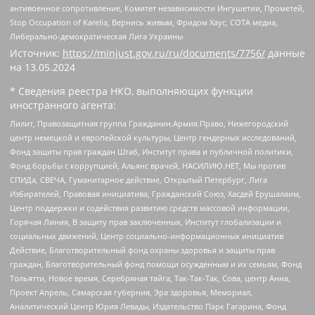
антивоенное сопротивление, Комитет независимости Ингушетии, Прометей,
Stop Occupation of Karelia, Вернись живым, Фридом Хаус, СОТА медиа,
Либерально-демократическая Лига Украины
Источник:
https://minjust.gov.ru/ru/documents/7756/
данные
на
13.05.2024
* Сведения реестра НКО, выполняющих функции
иностранного агента:
Лилит, Правозащитная группа Гражданин.Армия.Право, Нижегородский
центр немецкой и европейской культуры, Центр гендерных исследований,
Фонд защиты прав граждан Штаб, Институт права и публичной политики,
Фонд борьбы с коррупцией, Альянс врачей, НАСИЛИЮ.НЕТ, Мы против
СПИДа, СВЕЧА, Гуманитарное действие, Открытый Петербург, Лига
Избирателей, Правовая инициатива, Гражданский Союз, Хасдей Ерушалаим,
Центр поддержки и содействия развитию средств массовой информации,
Горячая Линия, В защиту прав заключенных, Институт глобализации и
социальных движений, Центр социально-информационных инициатив
Действие, Благотворительный фонд охраны здоровья и защиты прав
граждан, Благотворительный фонд помощи осужденным и их семьям, Фонд
Тольятти, Новое время, Серебряная тайга, Так-Так-Так, Сова, центр Анна,
Проект Апрель, Самарская губерния, Эра здоровья, Мемориал,
Аналитический Центр Юрия Левады, Издательство Парк Гагарина, Фонд