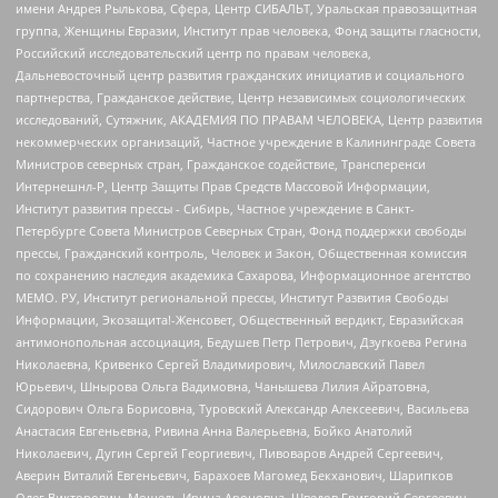
имени Андрея Рылькова, Сфера, Центр СИБАЛЬТ, Уральская правозащитная
группа, Женщины Евразии, Институт прав человека, Фонд защиты гласности,
Российский исследовательский центр по правам человека,
Дальневосточный центр развития гражданских инициатив и социального
партнерства, Гражданское действие, Центр независимых социологических
исследований, Сутяжник, АКАДЕМИЯ ПО ПРАВАМ ЧЕЛОВЕКА, Центр развития
некоммерческих организаций, Частное учреждение в Калининграде Совета
Министров северных стран, Гражданское содействие, Трансперенси
Интернешнл-Р, Центр Защиты Прав Средств Массовой Информации,
Институт развития прессы - Сибирь, Частное учреждение в Санкт-
Петербурге Совета Министров Северных Стран, Фонд поддержки свободы
прессы, Гражданский контроль, Человек и Закон, Общественная комиссия
по сохранению наследия академика Сахарова, Информационное агентство
МЕМО. РУ, Институт региональной прессы, Институт Развития Свободы
Информации, Экозащита!-Женсовет, Общественный вердикт, Евразийская
антимонопольная ассоциация, Бедушев Петр Петрович, Дзугкоева Регина
Николаевна, Кривенко Сергей Владимирович, Милославский Павел
Юрьевич, Шнырова Ольга Вадимовна, Чанышева Лилия Айратовна,
Сидорович Ольга Борисовна, Туровский Александр Алексеевич, Васильева
Анастасия Евгеньевна, Ривина Анна Валерьевна, Бойко Анатолий
Николаевич, Дугин Сергей Георгиевич, Пивоваров Андрей Сергеевич,
Аверин Виталий Евгеньевич, Барахоев Магомед Бекханович, Шарипков
Олег Викторович, Мошель Ирина Ароновна, Шведов Григорий Сергеевич,