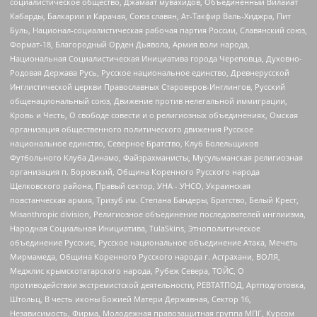
социалистическое общество, Джамаат мувахидов, Объединенный Вилайат
Кабарды, Балкарии и Карачая, Союз славян, Ат-Такфир Валь-Хиджра, Пит
Буль, Национал-социалистическая рабочая партия России, Славянский союз,
Формат-18, Благородный Орден Дьявола, Армия воли народа,
Национальная Социалистическая Инициатива города Череповца, Духовно-
Родовая Держава Русь, Русское национальное единство, Древнерусской
Инглистической церкви Православных Староверов-Инглингов, Русский
общенациональный союз, Движение против нелегальной иммиграции,
Кровь и Честь, О свободе совести и о религиозных объединениях, Омская
организация общественного политического движения Русское
национальное единство, Северное Братство, Клуб Болельщиков
Футбольного Клуба Динамо, Файзрахманисты, Мусульманская религиозная
организация п. Боровский, Община Коренного Русского народа
Щелковского района, Правый сектор, УНА - УНСО, Украинская
повстанческая армия, Тризуб им. Степана Бандеры, Братство, Белый Крест,
Misanthropic division, Религиозное объединение последователей инглиизма,
Народная Социальная Инициатива, TulaSkins, Этнополитическое
объединение Русские, Русское национальное объединение Атака, Мечеть
Мирмамеда, Община Коренного Русского народа г. Астрахани, ВОЛЯ,
Меджлис крымскотатарского народа, Рубеж Севера, ТОЙС, О
противодействии экстремистской деятельности, РЕВТАТПОД, Артподготовка,
Штольц, В честь иконы Божией Матери Державная, Сектор 16,
Независимость, Фирма, Молодежная правозащитная группа МПГ, Курсом