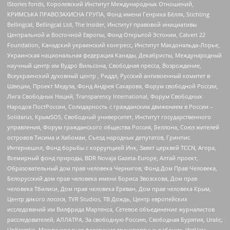
IStories fonds, Королевский Институт Международных Отношений,
КРИМСЬКА ПРАВОЗАХИСНА ГРУПА, Фонд имени Генриха Бёлля, Stichting
Bellingcat, Bellingcat Ltd, The Insider, Институт правовой инициативы
Центральной и Восточной Европы, Фонд Открытой Эстонии, Calvert 22
Foundation, Канадский украинский конгресс, Институт Макдональда-Лорье,
Украинская национальная федерация Канады, Декабристы, Международный
научный центр им Вудро Вильсона, Свободная пресса, Возрождение,
Всеукраинский духовный центр , Риддл, Русский антивоенный комитет в
Швеции, Проект Медуза, Фонд Андрея Сахарова, Форум свободной России,
Лига Свободных Наций, Transparеncy International, Форум Свободных
Народов ПостРоссии, Солидарность с гражданским движением в России –
Solidarus, КрымSOS, Свободный университет, Институт государственного
управления, Форум гражданского общества Россия, Беллона, Союз жителей
островов Тисима и Хабомаи, Съезд народных депутатов, Гринпис
Интернешнл, Фонд борьбы с коррупцией Инк, Завет церквей TCCN, Агора,
Всемирный фонд природы, BDR Novaja Gazeta-Europe, Алтай проект,
Образовательный дом прав человека Чернигов, Фонд Дом Прав Человека,
Белорусский дом прав человека имени Бориса Звозскова, Дом прав
человека Тбилиси, Дом прав человека Ереван, Дом прав человека Крым,
Центр дикого лосося, TVR Studios, ТВ Дождь, Центр европейских
исследований им Вилфрида Мартенса, Сетевое объединение журналистов
расследователей, АЛЛАТРА, За свободную Россию, Свободная Бурятия, Uralic,
UnKremlin, Международная федерация транспортных рабочих, ИстЧам