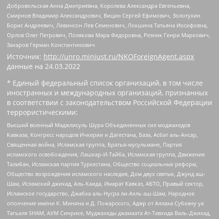
Добровольская Анна Дмитриевна, Королева Александра Евгеньевна,
Смирнов Владимир Александрович, Вицин Сергей Ефимович, Золотухин
Борис Андреевич, Левинсон Лев Семенович, Локшина Татьяна Иосифовна,
Орлов Олег Петрович, Полякова Мара Федоровна, Резник Генри Маркович,
Захаров Герман Константинович
Источник:
http://unro.minjust.ru/NKOForeignAgent.aspx
данные на
24.03.2022
* Единый федеральный список организаций, в том числе
иностранных и международных организаций, признанных
в соответствии с законодательством Российской Федерации
террористическими:
Высший военный Маджлисуль Шура Объединенных сил моджахедов
Кавказа, Конгресс народов Ичкерии и Дагестана, База, Асбат аль-Ансар,
Священная война, Исламская группа, Братья-мусульмане, Партия
исламского освобождения, Лашкар-И-Тайба, Исламская группа, Движение
Талибан, Исламская партия Туркестана, Общество социальных реформ,
Общество возрождения исламского наследия, Дом двух святых, Джунд аш-
Шам, Исламский джихад, Аль-Каида, Имарат Кавказ, АБТО, Правый сектор,
Исламское государство, Джабха аль-Нусра ли-Ахль аш-Шам, Народное
ополчение имени К. Минина и Д. Пожарского, Аджр от Аллаха Субхану уа
Тагьаля SHAM, АУМ Синрике, Муджахеды джамаата Ат-Тавхида Валь-Джихад,