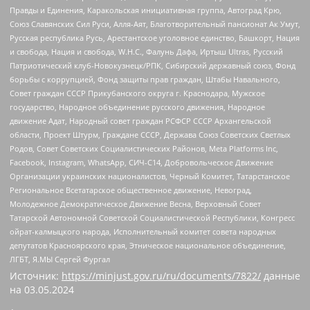
Правды и Единения, Каракольская инициативная группа, Автоград Крю,
Союз Славянских Сил Руси, Алля-Аят, Благотворительный пансионат Ак Умут,
Русская республика Русь, Арестантское уголовное единство, Башкорт, Нация
и свобода, Нация и свобода, W.H.С., Фалунь Дафа, Иртыш Ultras, Русский
Патриотический клуб-Новокузнецк/РПК, Сибирский державный союз, Фонд
борьбы с коррупцией, Фонд защиты прав граждан, Штабы Навального,
Совет граждан СССР Прикубанского округа г. Краснодара, Мужское
государство, Народное объединение русского движения, Народное
движение Адат, Народный совет граждан РСФСР СССР Архангельской
области, Проект Штурм, Граждане СССР, Держава Союз Советских Светлых
Родов, Совет Советских Социалистических Районов, Meta Platforms Inc,
Facebook, Instagram, WhatsApp, СИЧ-С14, Добровольческое Движение
Организации украинских националистов, Черный Комитет, Татарстанское
Региональное Всетатарское общественное движение, Невоград,
Молодежное Демократическое Движение Весна, Верховный Совет
Татарской Автономной Советской Социалистической Республики, Конгресс
ойрат-калмыцкого народа, Исполнительный комитет совета народных
депутатов Красноярского края, Этническое национальное объединение,
ЛГБТ, Я.МЫ Сергей Фургал
Источник:
https://minjust.gov.ru/ru/documents/7822/
данные
на
03.05.2024