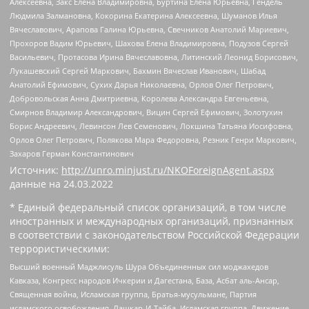
Алексеевна, Закс Елена Владимировна, Буртина Елена Юрьевна, Гендель
Людмила Залмановна, Кокорина Екатерина Алексеевна, Шуманов Илья
Вячеславович, Арапова Галина Юрьевна, Свечников Анатолий Мариевич,
Прохоров Вадим Юрьевич, Шахова Елена Владимировна, Подузов Сергей
Васильевич, Протасова Ирина Вячеславовна, Литинский Леонид Борисович,
Лукашевский Сергей Маркович, Бахмин Вячеслав Иванович, Шабад
Анатолий Ефимович, Сухих Дарья Николаевна, Орлов Олег Петрович,
Добровольская Анна Дмитриевна, Королева Александра Евгеньевна,
Смирнов Владимир Александрович, Вицин Сергей Ефимович, Золотухин
Борис Андреевич, Левинсон Лев Семенович, Локшина Татьяна Иосифовна,
Орлов Олег Петрович, Полякова Мара Федоровна, Резник Генри Маркович,
Захаров Герман Константинович
Источник:
http://unro.minjust.ru/NKOForeignAgent.aspx
данные на
24.03.2022
* Единый федеральный список организаций, в том числе
иностранных и международных организаций, признанных
в соответствии с законодательством Российской Федерации
террористическими:
Высший военный Маджлисуль Шура Объединенных сил моджахедов
Кавказа, Конгресс народов Ичкерии и Дагестана, База, Асбат аль-Ансар,
Священная война, Исламская группа, Братья-мусульмане, Партия
исламского освобождения, Лашкар-И-Тайба, Исламская группа, Движение