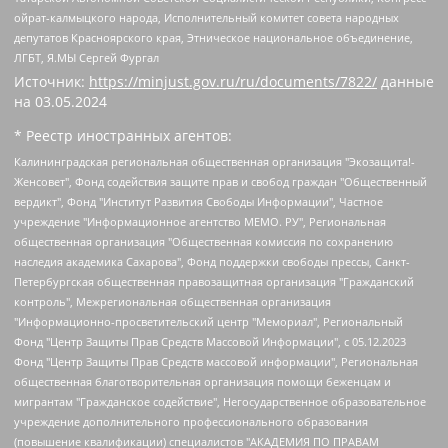
ойрат-калмыцкого народа, Исполнительный комитет совета народных
депутатов Красноярского края, Этническое национальное объединение,
ЛГБТ, Я.МЫ Сергей Фургал
Источник:
https://minjust.gov.ru/ru/documents/7822/
данные
на
03.05.2024
* Реестр иностранных агентов:
Калининградская региональная общественная организация "Экозащита!-Женсовет", Фонд содействия защите прав и свобод граждан "Общественный вердикт", Фонд "Институт Развития Свободы Информации", Частное учреждение "Информационное агентство МЕМО. РУ", Региональная общественная организация "Общественная комиссия по сохранению наследия академика Сахарова", Фонд поддержки свободы прессы, Санкт-Петербургская общественная правозащитная организация "Гражданский контроль", Межрегиональная общественная организация "Информационно-просветительский центр "Мемориал", Региональный Фонд "Центр Защиты Прав Средств Массовой Информации", с 05.12.2023 Фонд "Центр Защиты Прав Средств массовой информации", Региональная общественная благотворительная организация помощи беженцам и мигрантам "Гражданское содействие", Негосударственное образовательное учреждение дополнительного профессионального образования (повышение квалификации) специалистов "АКАДЕМИЯ ПО ПРАВАМ ЧЕЛОВЕКА", Свердловская региональная общественная организация "Сутяжник", Автономная некоммерческая организация "Центр независимых социологических исследований", Союз общественных объединений "Российский исследовательский центр по правам человека", Региональное общественное учреждение научно-информационный центр "МЕМОРИАЛ", Некоммерческая организация "Фонд защиты гласности", Автономная некоммерческая организация "Институт прав человека", Городская общественная организация "Екатеринбургское общество "МЕМОРИАЛ", Городская общественная организация "Рязанское историко-просветительское и правозащитное общество "Мемориал" (Рязанский Мемориал), Челябинский региональный орган общественной самодеятельности – женское общественное объединение "Женщины Евразии", Челябинский региональный орган общественной самодеятельности "Уральская правозащитная группа", Фонд содействия защите здоровья и социальной справедливости имени Андрея Рылькова, Автономная Некоммерческая Организация "Аналитический Центр Юрия Левады", Автономная некоммерческая организация социальной поддержки населения "Проект Апрель", Региональная общественная организация помощи женщинам и детям, находящимся в кризисной ситуации "Информационно-методический центр "Анна", Фонд содействия развитию массовых коммуникаций и правовому просвещению "Так-так-Так", Фонд содействия устойчивому развитию "Серебряная тайга", Свердловский региональный общественный фонд социальных проектов "Новое время", "Idel.Реалии", Кавказ.Реалии, Крым.Реалии, Телеканал Настоящее Время, Татаро-башкирская служба Радио Свобода (Azatliq Radiosi), Радио Свободная Европа/Радио Свобода (PCE/PC), "Сибирь.Реалии", "Фактограф", Благотворительный фонд помощи осужденным и их семьям, Автономная некоммерческая организация "Институт глобализации и социальных движений", Фонд "В защиту прав заключенных", Частное учреждение "Центр поддержки и содействия развитию средств массовой информации", Пензенский региональный общественный благотворительный фонд "Гражданский союз", "Север.Реалии", Некоммерческая организация Фонд "Правовая инициатива", Общество с ограниченной ответственностью "Радио Свободная Европа/Радио Свобода", Чешское информационное агентство "MEDIUM-ORIENT", Красноярская региональная общественная организация "Мы против СПИДа", Камалягин Денис Николаевич, Маркелов Сергей Евгеньевич, Пономарев Лев Александрович, Савицкая Людмила Алексеевна, Автономная некоммерческая организация "Центр по работе с проблемой насилия "НАСИЛИЮ.НЕТ", Межрегиональный профессиональный союз работников здравоохранения "Альянс врачей", Юридическое лицо, зарегистрированное в Латвийской Республике, SIA "Medusa Project" (регистрационный номер 40103797863, дата регистрации 10.06.2014), Некоммерческая организация "Фонд по борьбе с коррупцией", Автономная некоммерческая организация "Институт права и публичной политики", Баданин Роман Сергеевич, Гликин Максим Александрович, Железнова Мария Михайловна, Лукьянова Юлия Сергеевна, Маетная Елизавета Витальевна, Маняхин Петр Борисович, Чуракова Ольга Владимировна, Ярош Юлия Петровна, Юридическое лицо "The Insider SIA", зарегистрированное в Риге, Латвийская Республика (дата регистрации 26.06.2015), являющееся администратором доменного имени интернет-издания "The Insider SIA", https://theins.ru, Постернак Алексей Евгеньевич, Рубин Михаил Аркадьевич, Анин Роман Александрович, Юридическое лицо Istories fonds, зарегистрированное в Латвийской Республике (регистрационный номер 50008295751, дата регистрации 24.02.2020), Великовский Дмитрий Александрович, Долинина Ирина Николаевна, Мароховская Алеся Алексеевна, Шлейнов Роман Юрьевич, Шмагун Олеся Валентиновна, Общество с ограниченной ответственностью "Альтаир 2021", Общество с ограниченной ответственностью "Вега 2021", Общество с ограниченной ответственностью "Главный редактор 2021", Общество с ограниченной ответственностью "Ромашки монолит", Важенков Артем Валерьевич, Ивановская областная общественная организация "Центр гендерных исследований", Гурман Юрий Альбертович, Медиапроект "ОВД-Инфо", Егоров Владимир Владимирович, Жилинский Владимир Александрович, Общество с ограниченной ответственностью "ЗП", Иванова София Юрьевна, Карезина Инна Павловна, Кильтау Екатерина Викторовна, Петров Алексей Викторович, Пискунов Сергей Евгеньевич, Смирнов Сергей Сергеевич, Тихонов Михаил Сергеевич, Общество с ограниченной ответственностью "ЖУРНАЛИСТ-ИНОСТРАННЫЙ АГЕНТ", Арапова Галина Юрьевна, Вольтская Татьяна Анатольевна, Американская компания "Mason G.E.S. Anonymous Foundation" (США), являющаяся владельцем интернет-издания https://mnews.world/, Компания "Stichting Bellingcat", зарегистрированная в Нидерландах (дата регистрации 11.07.2018), Захаров Андрей Вячеславович, Клепиковская Екатерина Дмитриевна, Общество с ограниченной ответственностью "МЕМО", Перл Роман Александрович, Симонов Евгений Алексеевич, Соловьева Елена Анатольевна, Сотников Даниил Владимирович, Сурначева Елизавета Дмитриевна, Автономная некоммерческая организация по защите прав человека и информированию населения "Якутия – Наше Мнение", Общество с ограниченной ответственностью "Москоу диджитал медиа", с 26.01.2023 Общество с ограниченной ответственностью "Чайка Белые сады", Ветошкина Валерия Валерьевна, Заговора Максим Александрович, Межрегиональное общественное движение "Российская ЛГБТ - сеть", Оленичев Максим Владимирович, Павлов Иван Юрьевич, Скворцова Елена Сергеевна, Общество с ограниченной ответственностью "Как бы инагент", Кочетков Игорь Викторович, Общество с ограниченной ответственностью "Честные выборы", Еланчик Олег Александрович, Общество с ограниченной ответственностью "Нобелевский призыв", Гималова Регина Эмилевна, Григорьев Андрей Валерьевич, Григорьева Алина Александровна, Ассоциация по содействию защите прав призывников, альтернативнослужащих и военнослужащих "Правозащитная группа "Гражданин.Армия.Право", Хисамова Регина Фаритовна, Автономная некоммерческая организация по реализации социально-правовых программ "Лилит", Дальневосточное общественное движение "Маяк", Санкт-Петербургская ЛГБТ-инициативная группа "Выход", Инициативная группа ЛГБТ+ "Реверс", Алексеев Андрей Викторович, Бекбулатова Таисия Львовна, Беляев Иван Михайлович, Владыкина Елена Сергеевна, Гельман Марат Александрович, Никульшина Вероника Юрьевна, Толоконникова Надежда Андреевна, Шендерович Виктор Анатольевич, Общество с ограниченной ответственностью "Данное сообщение", Общество с ограниченной ответственностью Издательский дом "Новая глава", Айнбиндер Александра Александровна, Московский комьюнити-центр для ЛГБТ+инициатив, Благотворительный фонд развития филантропии, Deutsche Welle (Германия, Kurt-Schumacher-Strasse 3, 53113 Bonn), Борзунова Мария Михайловна, Воробьев Виктор Викторович, Голубева Анна Львовна, Константинова Алла Михайловна, Малкова Ирина Владимировна, Мурадов Мурад Абдулгалимович, Осетинская Елизавета Николаевна, Понасенков Евгений Николаевич, Ганапольский Матвей Юрьевич, Киселев Евгений Алексеевич, Борухович Ирина Григорьевна, Дремин Иван Тимофеевич, Дубровский Дмитрий Викторович, Красноярская региональная общественная организация поддержки и развития альтернативных образовательных технологий и межкультурных коммуникаций "ИНТЕРРА", Маяковская Екатерина Алексеевна, Фейгин Марк Захарович, Филимонов Андрей Викторович, Дзугкоева Регина Николаевна, Доброхотов Роман Александрович, Дудь Юрий Александрович, Елкин Сергей Владимирович, Кругликов Кирилл Игоревич, Сабунаева Мария Леонидовна, Семенов Алексей Владимирович, Шаинян Карен Багратович, Шульман Екатерина Михайловна, Асафьев Артур Валерьевич, Вахштайн Виктор Семенович, Венедиктов Алексей Алексеевич, Лушникова Екатерина Евгеньевна, Волков Леонид Михайлович, Невзоров Александр Глебович, Пархоменко Сергей Борисович, Сироткин Ярослав Николаевич, Кара-Мурза Владимир Владимирович, Баранова Наталья Владимировна, Гозман Леонид Яковлевич, Кагарлицкий Борис Юльевич, Климарев Михаил Валерьевич, Милов Владимир Станиславович, Автономная некоммерческая организация Краснодарский центр современного искусства "Типография", Моргенштерн Алишер Тагирович, Соболь Любовь Эдуардовна, Общество с ограниченной ответственностью "ЛИЗА НОРМ", Каспаров Гарри Кимович, Ходорковский Михаил Борисович, Общество с ограниченной ответственностью "Апрельские тезисы", Данилович Ирина Брониславовна, Кашин Олег Владимирович, Петров Николай Владимирович, Пивоваров Алексей Владимирович, Соколов Михаил Владимирович, Цветкова Юлия Владимировна, Чичваркин Евгений Александрович, Комитет против пыток/Команда против пыток, Общество с ограниченной ответственностью "Первый научный", Общество с ограниченной ответственностью "Вертолет и ко", Белоцерковская Вероника Борисовна, Кац Максим Евгеньевич, Лазарева Татьяна Юрьевна, Шаведдинов Руслан Табризович, Яшин Илья Валерьевич, Общество с ограниченной ответственностью "Иноагент ААВ", Алешковский Дмитрий Петрович, Альбац Евгения Марковна, Быков Дмитрий Львович, Галямина Юлия Евгеньевна, Лойко Сергей Леонидович, Мартынов Кирилл Константинович, Медведев Сергей Александрович, Крашенинников Федор Геннадиевич, Гордеева Катерина Вл