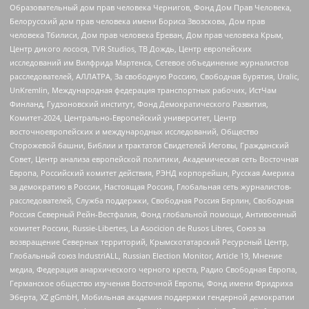
Образовательный дом прав человека Чернигов, Фонд Дом Прав Человека,
Белорусский дом прав человека имени Бориса Звозскова, Дом прав
человека Тбилиси, Дом прав человека Ереван, Дом прав человека Крым,
Центр дикого лосося, TVR Studios, ТВ Дождь, Центр европейских
исследований им Вилфрида Мартенса, Сетевое объединение журналистов
расследователей, АЛЛАТРА, За свободную Россию, Свободная Бурятия, Uralic,
UnKremlin, Международная федерация транспортных рабочих, ИстЧам
Финланд, Гудзоновский институт, Фонд Демократического Развития,
Комитет-2024, Центрально-Европейский университет, Центр
восточноевропейских и международных исследований, Общество
Сторожевой башни, Библии и трактатов Свидетелей Иеговы, Гражданский
Совет, Центр анализа европейской политики, Академическая сеть Восточная
Европа, Российский комитет действия, РЭНД корпорейшн, Русская Америка
за демократию в России, Настоящая Россия, Глобальная сеть журналистов-
расследователей, Служба поддержки, Свободная Россия Берлин, Свободная
Россия Северный Рейн-Вестфалия, Фонд глобальной помощи, Антивоенный
комитет России, Russie-Libertes, La Asocicion de Rusos Libres, Союз за
возвращение Северных территорий, Крымскотатарский Ресурсный Центр,
Глобальный союз IndustriALL, Russian Election Monitor, Article 19, Мнение
медиа, Федерация анархического черного креста, Радио Свободная Европа,
Германское общество изучения Восточной Европы, Фонд имени Фридриха
Эберта, XZ gGmbH, Мобильная академия поддержки гендерной демократии