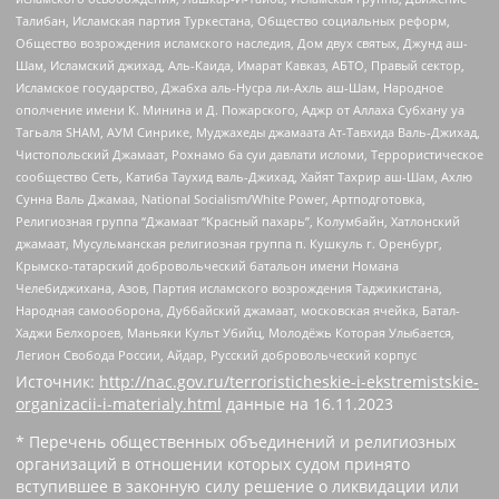
Талибан, Исламская партия Туркестана, Общество социальных реформ,
Общество возрождения исламского наследия, Дом двух святых, Джунд аш-
Шам, Исламский джихад, Аль-Каида, Имарат Кавказ, АБТО, Правый сектор,
Исламское государство, Джабха аль-Нусра ли-Ахль аш-Шам, Народное
ополчение имени К. Минина и Д. Пожарского, Аджр от Аллаха Субхану уа
Тагьаля SHAM, АУМ Синрике, Муджахеды джамаата Ат-Тавхида Валь-Джихад,
Чистопольский Джамаат, Рохнамо ба суи давлати исломи, Террористическое
сообщество Сеть, Катиба Таухид валь-Джихад, Хайят Тахрир аш-Шам, Ахлю
Сунна Валь Джамаа, National Socialism/White Power, Артподготовка,
Религиозная группа “Джамаат “Красный пахарь”, Колумбайн, Хатлонский
джамаат, Мусульманская религиозная группа п. Кушкуль г. Оренбург,
Крымско-татарский добровольческий батальон имени Номана
Челебиджихана, Азов, Партия исламского возрождения Таджикистана,
Народная самооборона, Дуббайский джамаат, московская ячейка, Батал-
Хаджи Белхороев, Маньяки Культ Убийц, Молодёжь Которая Улыбается,
Легион Свобода России, Айдар, Русский добровольческий корпус
Источник:
http://nac.gov.ru/terroristicheskie-i-ekstremistskie-
organizacii-i-materialy.html
данные на
16.11.2023
* Перечень общественных объединений и религиозных
организаций в отношении которых судом принято
вступившее в законную силу решение о ликвидации или