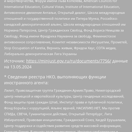
и миротворчества, Форум имени Льва Копелева, American Councils for
International Education, Cultural Vistas, Institute of International Education,
Антивоенное движение Антальи, Открытый диалог, Школа международных
отношений и государственной политики им Питера Мунка, Российско-
канадский демократический альянс, Школа международных отношений им
Нормана Патерсона, Центр Гражданских Свобод, Фонд Бориса Немцова за
Свободу, Фонд имени Фридриха Науманна за свободу, Феминистское
антивоенное сопротивление, Комитет независимости Ингушетии, Прометей,
Stop Occupation of Karelia, Вернись живым, Фридом Хаус, СОТА медиа,
Либерально-демократическая Лига Украины
Источник:
https://minjust.gov.ru/ru/documents/7756/
данные
на
13.05.2024
* Сведения реестра НКО, выполняющих функции
иностранного агента:
Лилит, Правозащитная группа Гражданин.Армия.Право, Нижегородский
центр немецкой и европейской культуры, Центр гендерных исследований,
Фонд защиты прав граждан Штаб, Институт права и публичной политики,
Фонд борьбы с коррупцией, Альянс врачей, НАСИЛИЮ.НЕТ, Мы против
СПИДа, СВЕЧА, Гуманитарное действие, Открытый Петербург, Лига
Избирателей, Правовая инициатива, Гражданский Союз, Хасдей Ерушалаим,
Центр поддержки и содействия развитию средств массовой информации,
Горячая Линия, В защиту прав заключенных, Институт глобализации и