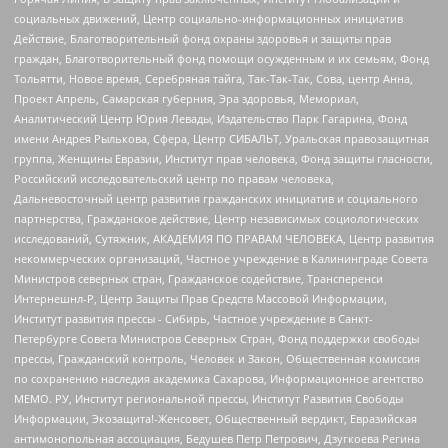
социальных движений, Центр социально-информационных инициатив
Действие, Благотворительный фонд охраны здоровья и защиты прав
граждан, Благотворительный фонд помощи осужденным и их семьям, Фонд
Тольятти, Новое время, Серебряная тайга, Так-Так-Так, Сова, центр Анна,
Проект Апрель, Самарская губерния, Эра здоровья, Мемориал,
Аналитический Центр Юрия Левады, Издательство Парк Гагарина, Фонд
имени Андрея Рылькова, Сфера, Центр СИБАЛЬТ, Уральская правозащитная
группа, Женщины Евразии, Институт прав человека, Фонд защиты гласности,
Российский исследовательский центр по правам человека,
Дальневосточный центр развития гражданских инициатив и социального
партнерства, Гражданское действие, Центр независимых социологических
исследований, Сутяжник, АКАДЕМИЯ ПО ПРАВАМ ЧЕЛОВЕКА, Центр развития
некоммерческих организаций, Частное учреждение в Калининграде Совета
Министров северных стран, Гражданское содействие, Трансперенси
Интернешнл-Р, Центр Защиты Прав Средств Массовой Информации,
Институт развития прессы - Сибирь, Частное учреждение в Санкт-
Петербурге Совета Министров Северных Стран, Фонд поддержки свободы
прессы, Гражданский контроль, Человек и Закон, Общественная комиссия
по сохранению наследия академика Сахарова, Информационное агентство
МЕМО. РУ, Институт региональной прессы, Институт Развития Свободы
Информации, Экозащита!-Женсовет, Общественный вердикт, Евразийская
антимонопольная ассоциация, Бедушев Петр Петрович, Дзугкоева Регина