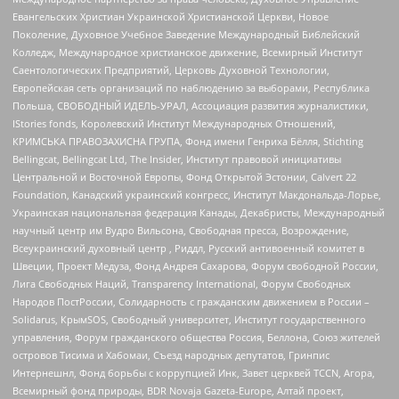
Евангельских Христиан Украинской Христианской Церкви, Новое
Поколение, Духовное Учебное Заведение Международный Библейский
Колледж, Международное христианское движение, Всемирный Институт
Саентологических Предприятий, Церковь Духовной Технологии,
Европейская сеть организаций по наблюдению за выборами, Республика
Польша, СВОБОДНЫЙ ИДЕЛЬ-УРАЛ, Ассоциация развития журналистики,
IStories fonds, Королевский Институт Международных Отношений,
КРИМСЬКА ПРАВОЗАХИСНА ГРУПА, Фонд имени Генриха Бёлля, Stichting
Bellingcat, Bellingcat Ltd, The Insider, Институт правовой инициативы
Центральной и Восточной Европы, Фонд Открытой Эстонии, Calvert 22
Foundation, Канадский украинский конгресс, Институт Макдональда-Лорье,
Украинская национальная федерация Канады, Декабристы, Международный
научный центр им Вудро Вильсона, Свободная пресса, Возрождение,
Всеукраинский духовный центр , Риддл, Русский антивоенный комитет в
Швеции, Проект Медуза, Фонд Андрея Сахарова, Форум свободной России,
Лига Свободных Наций, Transparеncy International, Форум Свободных
Народов ПостРоссии, Солидарность с гражданским движением в России –
Solidarus, КрымSOS, Свободный университет, Институт государственного
управления, Форум гражданского общества Россия, Беллона, Союз жителей
островов Тисима и Хабомаи, Съезд народных депутатов, Гринпис
Интернешнл, Фонд борьбы с коррупцией Инк, Завет церквей TCCN, Агора,
Всемирный фонд природы, BDR Novaja Gazeta-Europe, Алтай проект,