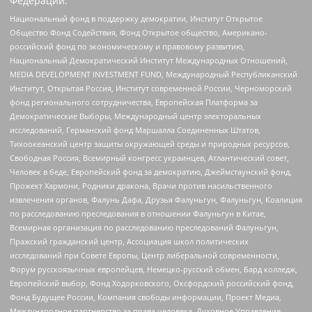
Федерации:
Национальный фонд в поддержку демократии, Институт Открытое
Общество Фонд Содействия, Фонд Открытое общество, Американо-
российский фонд по экономическому и правовому развитию,
Национальный Демократический Институт Международных Отношений,
MEDIA DEVELOPMENT INVESTMENT FUND, Международный Республиканский
Институт, Открытая Россия, Институт современной России, Черноморский
фонд регионального сотрудничества, Европейская Платформа за
Демократические Выборы, Международный центр электоральных
исследований, Германский фонд Маршалла Соединенных Штатов,
Тихоокеанский центр защиты окружающей среды и природных ресурсов,
Свободная Россия, Всемирный конгресс украинцев, Атлантический совет,
Человек в беде, Европейский фонд за демократию, Джеймстаунский фонд,
Прожект Хармони, Родники дракона, Врачи против насильственного
извлечения органов, Фалунь Дафа, Друзья Фалуньгун, Фалуньгун, Коалиция
по расследованию преследования в отношении Фалуньгун в Китае,
Всемирная организация по расследованию преследований Фалуньгун,
Пражский гражданский центр, Ассоциация школ политических
исследований при Совете Европы, Центр либеральной современности,
Форум русскоязычных европейцев, Немецко-русский обмен, Бард колледж,
Европейский выбор, Фонд Ходорковского, Оксфордский российский фонд,
Фонд Будущее России, Компания свободы информации, Проект Медиа,
Международное партнерство за права человека, Духовное Управление