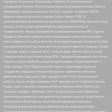
Народная Социальная Инициатива, TulaSkins, Этнополитическое
объединение Русские, Русское национальное объединение Атака, Мечеть
Мирмамеда, Община Коренного Русского народа г. Астрахани, ВОЛЯ,
Меджлис крымскотатарского народа, Рубеж Севера, ТОЙС, О
противодействии экстремистской деятельности, РЕВТАТПОД, Артподготовка,
Штольц, В честь иконы Божией Матери Державная, Сектор 16,
Независимость, Фирма, Молодежная правозащитная группа МПГ, Курсом
Правды и Единения, Каракольская инициативная группа, Автоград Крю,
Союз Славянских Сил Руси, Алля-Аят, Благотворительный пансионат Ак Умут,
Русская республика Русь, Арестантское уголовное единство, Башкорт, Нация
и свобода, Нация и свобода, W.H.С., Фалунь Дафа, Иртыш Ultras, Русский
Патриотический клуб-Новокузнецк/РПК, Сибирский державный союз, Фонд
борьбы с коррупцией, Фонд защиты прав граждан, Штабы Навального,
Совет граждан СССР Прикубанского округа г. Краснодара, Мужское
государство, Народное объединение русского движения, Народное
движение Адат, Народный совет граждан РСФСР СССР Архангельской
области, Проект Штурм, Граждане СССР, Держава Союз Советских Светлых
Родов, Совет Советских Социалистических Районов, Meta Platforms Inc,
Facebook, Instagram, WhatsApp, СИЧ-С14, Добровольческое Движение
Организации украинских националистов, Черный Комитет, Татарстанское
Региональное Всетатарское общественное движение, Невоград,
Молодежное Демократическое Движение Весна, Верховный Совет
Татарской Автономной Советской Социалистической Республики, Конгресс