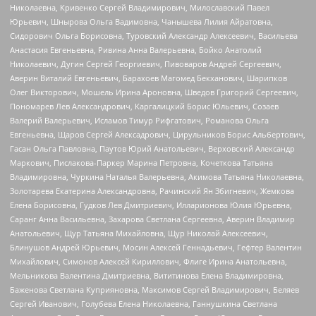
Николаевна, Кривенко Сергей Владимирович, Милославский Павел
Юрьевич, Шнырова Ольга Вадимовна, Чанышева Лилия Айратовна,
Сидорович Ольга Борисовна, Туровский Александр Алексеевич, Васильева
Анастасия Евгеньевна, Ривина Анна Валерьевна, Бойко Анатолий
Николаевич, Дугин Сергей Георгиевич, Пивоваров Андрей Сергеевич,
Аверин Виталий Евгеньевич, Барахоев Магомед Бекханович, Шарипков
Олег Викторович, Мошель Ирина Ароновна, Шведов Григорий Сергеевич,
Пономарев Лев Александрович, Каргалицкий Борис Юльевич, Созаев
Валерий Валерьевич, Исламов Тимур Рифгатович, Романова Ольга
Евгеньевна, Щаров Сергей Алексадрович, Цирульников Борис Альбертович,
Гасан Ольга Павловна, Паутов Юрий Анатольевич, Верховский Александр
Маркович, Пислакова-Паркер Марина Петровна, Кочеткова Татьяна
Владимировна, Чуркина Наталья Валерьевна, Акимова Татьяна Николаевна,
Золотарева Екатерина Александровна, Рачинский Ян Збигневич, Жемкова
Елена Борисовна, Гудков Лев Дмитриевич, Илларионова Юлия Юрьевна,
Саранг Анна Васильевна, Захарова Светлана Сергеевна, Аверин Владимир
Анатольевич, Щур Татьяна Михайловна, Щур Николай Алексеевич,
Блинушов Андрей Юрьевич, Мосин Алексей Геннадьевич, Гефтер Валентин
Михайлович, Симонов Алексей Кириллович, Флиге Ирина Анатольевна,
Мельникова Валентина Дмитриевна, Вититинова Елена Владимировна,
Баженова Светлана Куприяновна, Максимов Сергей Владимирович, Беляев
Сергей Иванович, Голубева Елена Николаевна, Ганнушкина Светлана